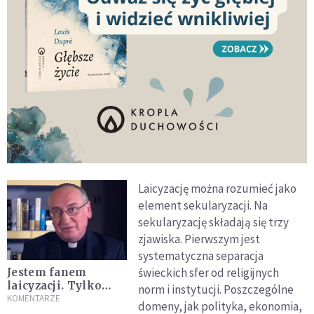
Laicyzację można rozumieć jako
element sekularyzacji. Na
sekularyzację składają się trzy
zjawiska. Pierwszym jest
systematyczna separacja
świeckich sfer od religijnych
Jestem fanem
laicyzacji. Tylko
norm i instytucji. Poszczególne
człowiek wolny
KOMENTARZE
domeny, jak polityka, ekonomia,
może dokonać