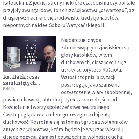
katolickim. Z jednej strony niektóre czasopisma czy portale
przyjęły awangardowy ton chrześcijaństwa „otwartego”, a z
drugiej wzmacniało się środowisko tradycjonalistów,
niepomnych na idee Soboru Watykańskiego II.
Najbardziej chyba
zdumiewającym zjawiskiem są
głosy katolików, w tym
duchownych, cieszących się z
utraty autorytetu Kościoła.
Wzrost stopnia laicyzacji
Ks. Halík: czas
zamkniętych
postrzegają jako szansę na
kościołów
KSIĄŻKI
oczyszczenie wiary zabobonnej,
zapowiada
powierzchownej, obłudnej. Tymczasem odejście od
przyszłość
Kościoła nie tworzy społeczeństwa neutralnego
światopoglądowo, cudem gotowego na dojrzałą
duchowość. Rozrośnie się natomiast grupa zwolenników
antychrześcijaństwa, która będzie je wsączać w każdą
dziedzinę życia. Zamiast powszechnej wolności ducha,