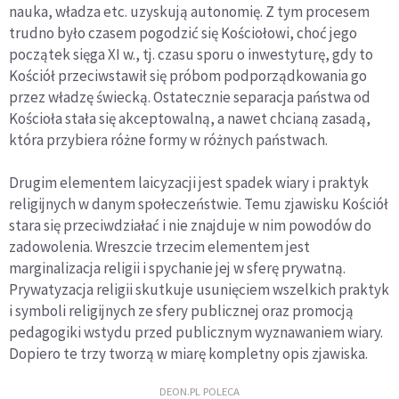
nauka, władza etc. uzyskują autonomię. Z tym procesem
prawdziwego
trudno było czasem pogodzić się Kościołowi, choć jego
wyboru
początek sięga XI w., tj. czasu sporu o inwestyturę, gdy to
Kościół przeciwstawił się próbom podporządkowania go
przez władzę świecką. Ostatecznie separacja państwa od
Kościoła stała się akceptowalną, a nawet chcianą zasadą,
która przybiera różne formy w różnych państwach.
Drugim elementem laicyzacji jest spadek wiary i praktyk
religijnych w danym społeczeństwie. Temu zjawisku Kościół
stara się przeciwdziałać i nie znajduje w nim powodów do
zadowolenia. Wreszcie trzecim elementem jest
marginalizacja religii i spychanie jej w sferę prywatną.
Prywatyzacja religii skutkuje usunięciem wszelkich praktyk
i symboli religijnych ze sfery publicznej oraz promocją
pedagogiki wstydu przed publicznym wyznawaniem wiary.
Dopiero te trzy tworzą w miarę kompletny opis zjawiska.
DEON.PL POLECA