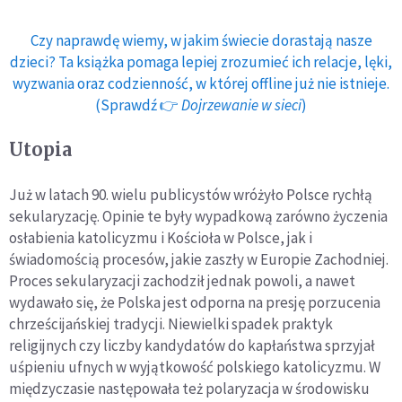
Czy naprawdę wiemy, w jakim świecie dorastają nasze
dzieci? Ta książka pomaga lepiej zrozumieć ich relacje, lęki,
wyzwania oraz codzienność, w której offline już nie istnieje.
(Sprawdź 👉
Dojrzewanie w sieci
)
Utopia
Już w latach 90. wielu publicystów wróżyło Polsce rychłą
sekularyzację. Opinie te były wypadkową zarówno życzenia
osłabienia katolicyzmu i Kościoła w Polsce, jak i
świadomością procesów, jakie zaszły w Europie Zachodniej.
Proces sekularyzacji zachodził jednak powoli, a nawet
wydawało się, że Polska jest odporna na presję porzucenia
chrześcijańskiej tradycji. Niewielki spadek praktyk
religijnych czy liczby kandydatów do kapłaństwa sprzyjał
uśpieniu ufnych w wyjątkowość polskiego katolicyzmu. W
międzyczasie następowała też polaryzacja w środowisku