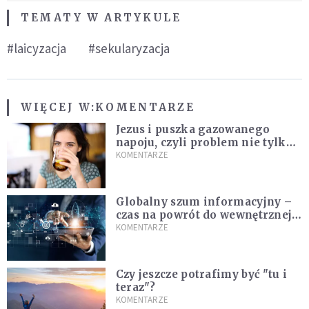
TEMATY W ARTYKULE
#laicyzacja
#sekularyzacja
WIĘCEJ W:
KOMENTARZE
Jezus i puszka gazowanego
napoju, czyli problem nie tylko
techniczny
KOMENTARZE
Globalny szum informacyjny –
czas na powrót do wewnętrznej
prawdy
KOMENTARZE
Czy jeszcze potrafimy być "tu i
teraz"?
KOMENTARZE