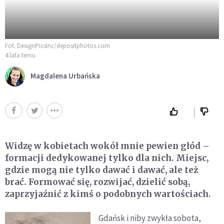
Fot. DesignPicsInc/depositphotos.com
4 lata temu
Magdalena Urbańska
Widzę w kobietach wokół mnie pewien głód –
formacji dedykowanej tylko dla nich. Miejsc,
gdzie mogą nie tylko dawać i dawać, ale też
brać. Formować się, rozwijać, dzielić sobą,
zaprzyjaźnić z kimś o podobnych wartościach.
Gdańsk i niby zwykła sobota,