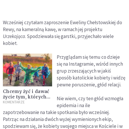
Wcześniej czytałam zaproszenie Eweliny Chełstowskiej do
Rewy, na kameralną kawę, w ramach jej projektu
Urzekająca
. Spodziewała się garstki, przyjechało wiele
kobiet.
Przyglądam się temu co dzieje
się na Instagramie, wśród innych
grup zrzeszających w jakiś
sposób katolickie kobiety i widzę
pewne poruszenie, głód relacji.
Chcemy żyć i dawać
życie tym, których
Nie wiem, czy ten głód wzmogła
kochamy
KOMENTARZE
epidemia i na ile
zapotrzebowanie na takie spotkania było wcześniej.
Patrząc na działania dwóch wyżej wymienionych ekip,
spodziewam się, że kobiety swojego miejsca w Kościele i w