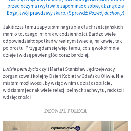
przed oczyma i wytrwale zapominać o sobie, aż znajdzie
Boga, swój prawdziwy skarb. (Sprawdź:
Rozwój duchowy
)
Jakiś czas temu zapytałam na grupie dla chrześcijańskich
mam o to, czego im brak w codzienności. Bardzo wiele
odpowiedziało: spotkań w realnym świecie, na kawie, tak
po prostu. Przyglądam się więc temu, co się wokół mnie
dzieje i widzę pewien głód coraz bardziej.
Ludzie pełni życia
czyli Marta i Stanisław Jędrzejewscy
zorganizowali kolejny Dzień Kobiet w Gdańsku Oliwie. Nie
miałam możliwości, by wziąć w nim udział osobiście,
widziałam jednak wiele relacji pełnych zachwytu, radości i
wdzięczności.
DEON.PL POLECA