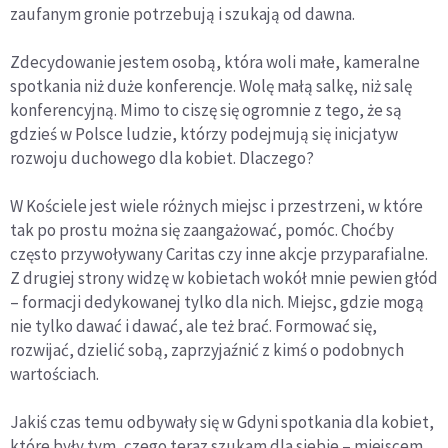
zaufanym gronie potrzebują i szukają od dawna.
Zdecydowanie jestem osobą, która woli małe, kameralne
spotkania niż duże konferencje. Wolę małą salkę, niż salę
konferencyjną. Mimo to ciszę się ogromnie z tego, że są
gdzieś w Polsce ludzie, którzy podejmują się inicjatyw
rozwoju duchowego dla kobiet. Dlaczego?
W Kościele jest wiele różnych miejsc i przestrzeni, w które
tak po prostu można się zaangażować, pomóc. Choćby
często przywoływany Caritas czy inne akcje przyparafialne.
Z drugiej strony widzę w kobietach wokół mnie pewien głód
– formacji dedykowanej tylko dla nich. Miejsc, gdzie mogą
nie tylko dawać i dawać, ale też brać. Formować się,
rozwijać, dzielić sobą, zaprzyjaźnić z kimś o podobnych
wartościach.
Jakiś czas temu odbywały się w Gdyni spotkania dla kobiet,
które były tym, czego teraz szukam dla siebie – miejscem