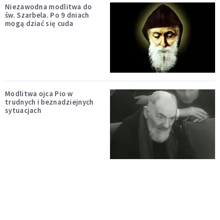
Niezawodna modlitwa do
św. Szarbela. Po 9 dniach
mogą dziać się cuda
Modlitwa ojca Pio w
trudnych i beznadziejnych
sytuacjach