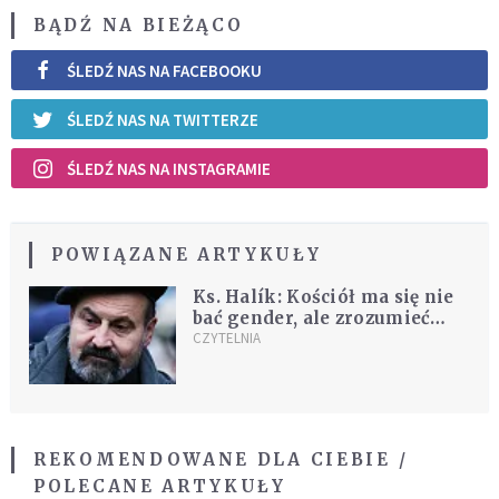
BĄDŹ NA BIEŻĄCO
ŚLEDŹ NAS NA FACEBOOKU
ŚLEDŹ NAS NA TWITTERZE
ŚLEDŹ NAS NA INSTAGRAMIE
POWIĄZANE ARTYKUŁY
Ks. Halík: Kościół ma się nie
bać gender, ale zrozumieć
kobiety
CZYTELNIA
REKOMENDOWANE DLA CIEBIE /
POLECANE ARTYKUŁY