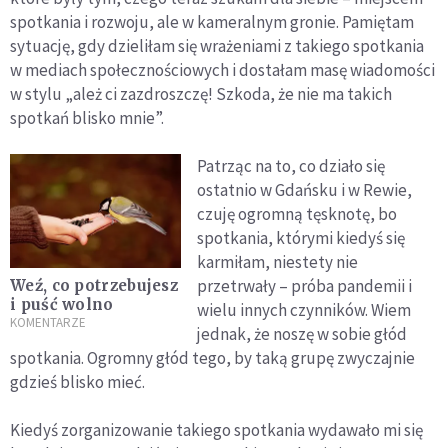
spotkania i rozwoju, ale w kameralnym gronie. Pamiętam
sytuację, gdy dzieliłam się wrażeniami z takiego spotkania
w mediach społecznościowych i dostałam masę wiadomości
w stylu „ależ ci zazdroszczę! Szkoda, że nie ma takich
spotkań blisko mnie”.
Patrząc na to, co działo się
ostatnio w Gdańsku i w Rewie,
czuję ogromną tęsknotę, bo
spotkania, którymi kiedyś się
karmiłam, niestety nie
przetrwały – próba pandemii i
Weź, co potrzebujesz
i puść wolno
wielu innych czynników. Wiem
KOMENTARZE
jednak, że noszę w sobie głód
spotkania. Ogromny głód tego, by taką grupę zwyczajnie
gdzieś blisko mieć.
Kiedyś zorganizowanie takiego spotkania wydawało mi się