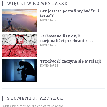
WIĘCEJ W:
KOMENTARZE
Czy jeszcze potrafimy być "tu i
teraz"?
KOMENTARZE
Farbowane lisy, czyli
nacjonaliści przebrani za
chrześcijan
KOMENTARZE
Trzeźwość zaczyna się w relacji
KOMENTARZE
SKOMENTUJ ARTYKUŁ
Widzę głód formacji dla kobiet w Kościele