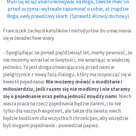
Musi się wciąż ukierunkowywać na Boga, zawsze mieć Go
przed oczyma i wytrwale zapominać o sobie, aż znajdzie
Boga, swój prawdziwy skarb. (Sprawdź:
Rozwój duchowy
)
Franciszek zachęcił katolików i metodystów do umacniania
się w świadectwie wiary.
- Spoglądając na ponad pięćdziesiąt lat, mamy pewność, że
nie możemy wzrastać w świętości, nie wrastając w większej
jedności. To jest droga otwierająca się przed nami w
pielgrzymce z nową fazą dialogu, który ma rozpocząć się w
kwestii pojednania.
Nie możemy mówić o modlitwie i
miłosierdziu, jeśli razem się nie modlimy i nie staramy
się o pojednanie oraz pełną jedność między nami
. Niech
wasza praca na rzecz pojednania będzie darem, i to nie
tylko dla naszych wspólnot, ale także dla świata: niech
będzie bodźcem dla wszystkich chrześcijan, aby wszędzie
byli sługami pojednania - powiedział papież.