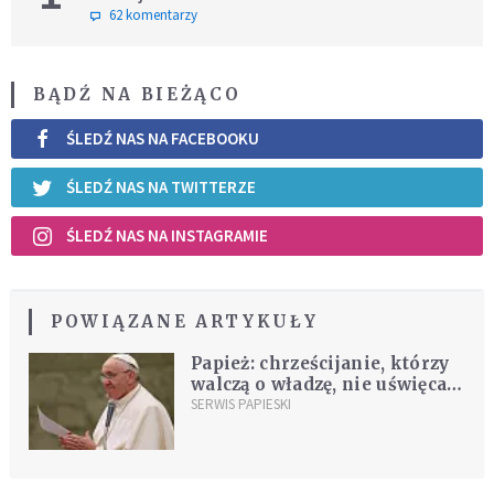
62 komentarzy
BĄDŹ NA BIEŻĄCO
ŚLEDŹ NAS NA FACEBOOKU
ŚLEDŹ NAS NA TWITTERZE
ŚLEDŹ NAS NA INSTAGRAMIE
POWIĄZANE ARTYKUŁY
Papież: chrześcijanie, którzy
walczą o władzę, nie uświęcają
imienia Boga
SERWIS PAPIESKI