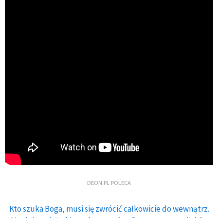
DEON.PL POLECA
Kto szuka Boga, musi się zwrócić całkowicie do wewnątrz.