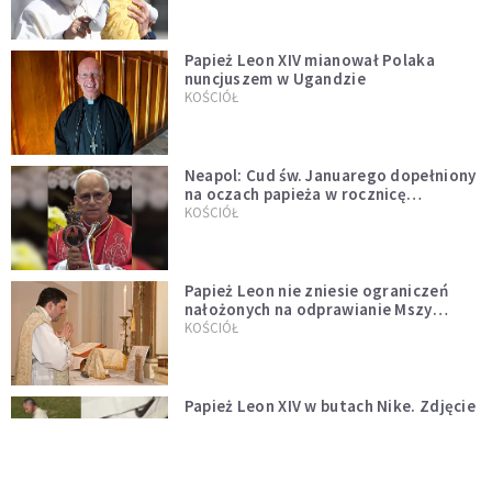
Papież Leon XIV mianował Polaka
nuncjuszem w Ugandzie
KOŚCIÓŁ
Neapol: Cud św. Januarego dopełniony
na oczach papieża w rocznicę
pontyfikatu!
KOŚCIÓŁ
Papież Leon nie zniesie ograniczeń
nałożonych na odprawianie Mszy
trydenckiej. „Traditionis custodes”
KOŚCIÓŁ
zostaje w mocy
Papież Leon XIV w butach Nike. Zdjęcie
z filmu Watykanu stało się viralem
WYDARZENIA