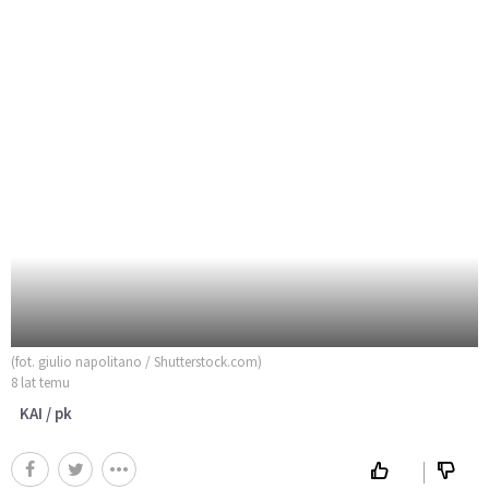
(fot. giulio napolitano / Shutterstock.com)
8 lat temu
KAI / pk