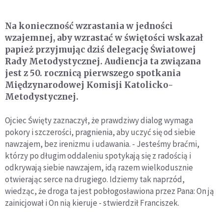
Na konieczność wzrastania w jedności
wzajemnej, aby wzrastać w świętości wskazał
papież przyjmując dziś delegację Światowej
Rady Metodystycznej. Audiencja ta związana
jest z 50. rocznicą pierwszego spotkania
Międzynarodowej Komisji Katolicko-
Metodystycznej.
Ojciec Święty zaznaczył, że prawdziwy dialog wymaga
pokory i szczerości, pragnienia, aby uczyć się od siebie
nawzajem, bez irenizmu i udawania. - Jesteśmy braćmi,
którzy po długim oddaleniu spotykają się z radością i
odkrywają siebie nawzajem, idą razem wielkodusznie
otwierając serce na drugiego. Idziemy tak naprzód,
wiedząc, że droga ta jest pobłogosławiona przez Pana: On ją
zainicjował i On nią kieruje - stwierdził Franciszek.