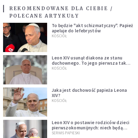
REKOMENDOWANE DLA CIEBIE /
POLECANE ARTYKUŁY
To będzie "akt schizmatyczny". Papież
apeluje do lefebrystów
KOŚCIÓŁ
Leon XIV usunął diakona ze stanu
duchownego. To jego pierwsza tak
bezprecedensowa decyzja
KOŚCIÓŁ
Jaka jest duchowość papieża Leona
XIV?
KOŚCIÓŁ
Leon XIV o postawie rodziców dzieci
pierwszokomunijnych: niech będą
przykładem
SERWIS PAPIESKI