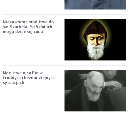
Niezawodna modlitwa do
św. Szarbela. Po 9 dniach
mogą dziać się cuda
Modlitwa ojca Pio w
trudnych i beznadziejnych
sytuacjach