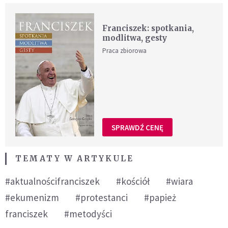
Franciszek: spotkania,
modlitwa, gesty
Praca zbiorowa
SPRAWDŹ CENĘ
TEMATY W ARTYKULE
#aktualnościfranciszek
#kościół
#wiara
#ekumenizm
#protestanci
#papież
franciszek
#metodyści