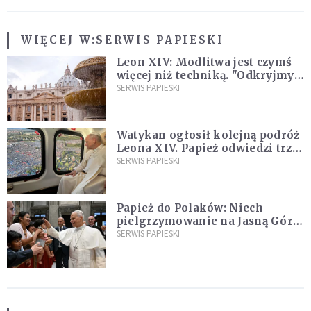
WIĘCEJ W:
SERWIS PAPIESKI
Leon XIV: Modlitwa jest czymś
więcej niż techniką. "Odkryjmy
ją na nowo"
SERWIS PAPIESKI
Watykan ogłosił kolejną podróż
Leona XIV. Papież odwiedzi trzy
kraje Ameryki Południowej
SERWIS PAPIESKI
Papież do Polaków: Niech
pielgrzymowanie na Jasną Górę
umocni wiarę i nadzieję
SERWIS PAPIESKI