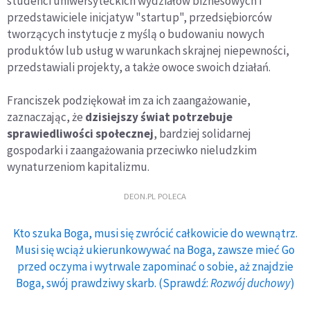
studenci uniwersyteckich wydziałów biznesowych i
przedstawiciele inicjatyw "startup", przedsiębiorców
tworzących instytucje z myślą o budowaniu nowych
produktów lub usług w warunkach skrajnej niepewności,
przedstawiali projekty, a także owoce swoich działań.
Franciszek podziękował im za ich zaangażowanie,
zaznaczając, że
dzisiejszy świat potrzebuje
sprawiedliwości społecznej
, bardziej solidarnej
gospodarki i zaangażowania przeciwko nieludzkim
wynaturzeniom kapitalizmu.
DEON.PL POLECA
Kto szuka Boga, musi się zwrócić całkowicie do wewnątrz.
Musi się wciąż ukierunkowywać na Boga, zawsze mieć Go
przed oczyma i wytrwale zapominać o sobie, aż znajdzie
Boga, swój prawdziwy skarb. (Sprawdź:
Rozwój duchowy
)