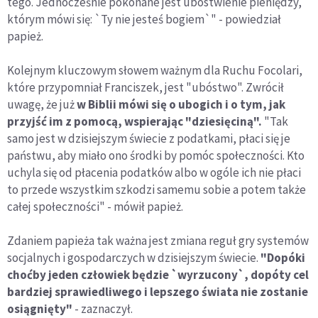
tego. Jednocześnie pokonane jest ubóstwienie pieniędzy,
którym mówi się: `Ty nie jesteś bogiem`" - powiedział
papież.
Kolejnym kluczowym słowem ważnym dla Ruchu Focolari,
które przypomniał Franciszek, jest "ubóstwo". Zwrócił
uwagę, że już
w Biblii mówi się o ubogich i o tym, jak
przyjść im z pomocą, wspierając "dziesięciną".
"Tak
samo jest w dzisiejszym świecie z podatkami, płaci się je
państwu, aby miało ono środki by pomóc społeczności. Kto
uchyla się od płacenia podatków albo w ogóle ich nie płaci
to przede wszystkim szkodzi samemu sobie a potem także
całej społeczności" - mówił papież.
Zdaniem papieża tak ważna jest zmiana reguł gry systemów
socjalnych i gospodarczych w dzisiejszym świecie.
"Dopóki
choćby jeden człowiek będzie `wyrzucony`, dopóty cel
bardziej sprawiedliwego i lepszego świata nie zostanie
osiągnięty"
- zaznaczył.