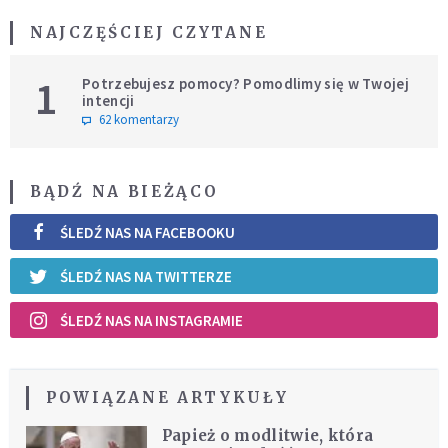
NAJCZĘŚCIEJ CZYTANE
1
Potrzebujesz pomocy? Pomodlimy się w Twojej
intencji
62 komentarzy
BĄDŹ NA BIEŻĄCO
ŚLEDŹ NAS NA FACEBOOKU
ŚLEDŹ NAS NA TWITTERZE
ŚLEDŹ NAS NA INSTAGRAMIE
POWIĄZANE ARTYKUŁY
Papież o modlitwie, która