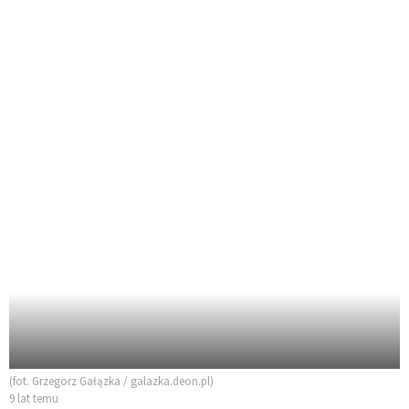
(fot. Grzegorz Gałązka / galazka.deon.pl)
9 lat temu