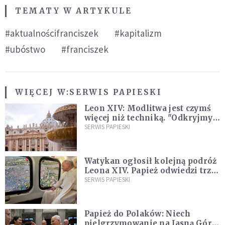
TEMATY W ARTYKULE
#aktualnościfranciszek
#kapitalizm
#ubóstwo
#franciszek
WIĘCEJ W:
SERWIS PAPIESKI
Leon XIV: Modlitwa jest czymś
więcej niż techniką. "Odkryjmy
ją na nowo"
SERWIS PAPIESKI
Watykan ogłosił kolejną podróż
Leona XIV. Papież odwiedzi trzy
kraje Ameryki Południowej
SERWIS PAPIESKI
Papież do Polaków: Niech
pielgrzymowanie na Jasną Górę