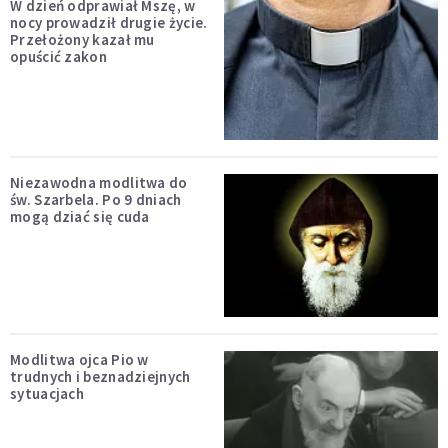
W dzień odprawiał Mszę, w
nocy prowadził drugie życie.
Przełożony kazał mu
opuścić zakon
Niezawodna modlitwa do
św. Szarbela. Po 9 dniach
mogą dziać się cuda
Modlitwa ojca Pio w
trudnych i beznadziejnych
sytuacjach