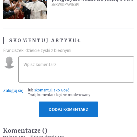
umocni wiarę i nadzieję
SERWIS PAPIESKI
SKOMENTUJ ARTYKUŁ
Franciszek: dzielcie zyski z biednymi
Zaloguj się
lub
skomentuj jako Gość
Twój komentarz będzie moderowany
DODAJ KOMENTARZ
Komentarze (
)