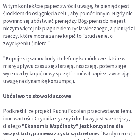
W tym kontekście papież zwrócił uwagę, że pieniądz jest
środkiem do osiągnięcia celu, aby pomóc innym. Nigdy nie
powinno się ubóstwiać pieniędzy. Bóg-pieniądz nie jest
niczym więcej niż pragnieniem życia wiecznego, a pieniądz i
rzeczy, które można za nie kupić to "złudzenie, o
zwyciężeniu śmierci".
"Kupuje się samochody i telefony komórkowe, które w
miarę upływu czasu się starzeją, niszczeją, potem się je
wyrzuca by kupić nowy sprzęt" - mówił papież, zwracając
uwagę na dynamikę konsumpcji.
Ubóstwo to słowo kluczowe
Podkreślił, że projekt Ruchu Focolari przeciwstawia temu
inne wartości. Czynnik etyczny i duchowy jest ważniejszy,
dlatego
"Ekonomia Wspólnoty" jest korzystna dla
wszystkich, ponieważ zyski są dzielone.
"Każdy ma coś z