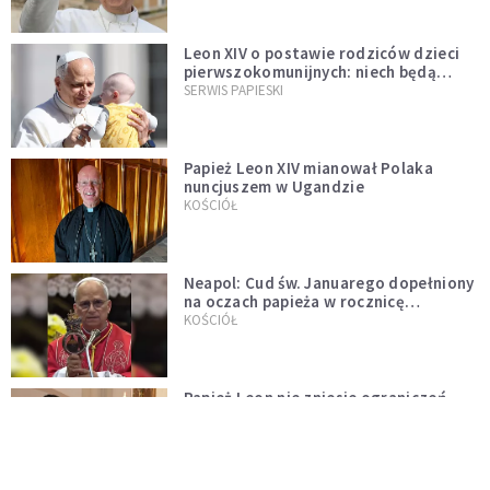
Leon XIV o postawie rodziców dzieci
pierwszokomunijnych: niech będą
przykładem
SERWIS PAPIESKI
Papież Leon XIV mianował Polaka
nuncjuszem w Ugandzie
KOŚCIÓŁ
Neapol: Cud św. Januarego dopełniony
na oczach papieża w rocznicę
pontyfikatu!
KOŚCIÓŁ
Papież Leon nie zniesie ograniczeń
nałożonych na odprawianie Mszy
trydenckiej. „Traditionis custodes”
KOŚCIÓŁ
zostaje w mocy