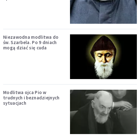
Niezawodna modlitwa do
św. Szarbela. Po 9 dniach
mogą dziać się cuda
Modlitwa ojca Pio w
trudnych i beznadziejnych
sytuacjach