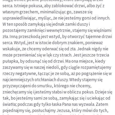
serca. Istnieje pokusa, aby zablokować drzwi, albo żyć z
własnym grzechem, minimalizując go, zawsze się
usprawiedliwiając, myśląc, że nie jesteśmy gorsi od innych.
W ten sposób zamykają się jednak zamki duszy i
pozostajemy zamknięci wewnętrznie, stajemy się więźniami
zła. Inną przeszkodą jest wstyd, by otworzyć tajemne drzwi
serca. Wstyd, jest w istocie dobrym znakiem, ponieważ
wskakuje, że chcemy oderwać się od zła. Jednak nigdy nie
może przemieniać się w lęk czy strach. Jest jeszcze trzecia
pułapka, by odsunąć się od drzwi. Ma ona miejsce, kiedy
zaszywamy się w naszej niedoli, gdy ciągle rozpamiętujemy
rzeczy negatywne, łącząc je ze sobą, aż po pogrążenie się w
najciemniejszych otchłaniach duszy. Wtedy stajemy się
przyzwyczajeni do smutku, którego nie chcemy,
zniechęcamy się i jesteśmy słabsi w obliczu pokus. Dzieje się
tak, bo jesteśmy sami ze sobą, zamykając się i uciekając od
światła; podczas gdy tylko łaska Pana nas wyzwala. Zatem
pojednajmy się, posłuchajmy Jezusa, który mówi do tych,