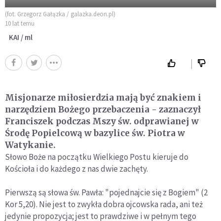
(fot. Grzegorz Gałązka / galazka.deon.pl)
10 lat temu
KAI / ml
Misjonarze miłosierdzia mają być znakiem i
narzędziem Bożego przebaczenia - zaznaczył
Franciszek podczas Mszy św. odprawianej w
Środę Popielcową w bazylice św. Piotra w
Watykanie.
Słowo Boże na początku Wielkiego Postu kieruje do
Kościoła i do każdego z nas dwie zachęty.
Pierwszą są słowa św. Pawła: "pojednajcie się z Bogiem" (2
Kor 5,20). Nie jest to zwykła dobra ojcowska rada, ani też
jedynie propozycja; jest to prawdziwe i w pełnym tego