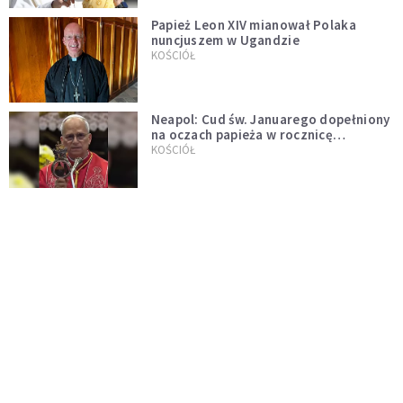
Papież Leon XIV mianował Polaka
nuncjuszem w Ugandzie
KOŚCIÓŁ
Neapol: Cud św. Januarego dopełniony
na oczach papieża w rocznicę
pontyfikatu!
KOŚCIÓŁ
Papież Leon nie zniesie ograniczeń
nałożonych na odprawianie Mszy
trydenckiej. „Traditionis custodes”
KOŚCIÓŁ
zostaje w mocy
Papież Leon XIV w butach Nike. Zdjęcie
z filmu Watykanu stało się viralem
WYDARZENIA