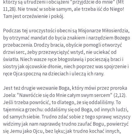
którzy są utrudzeni i obciążeni "przyjdźcie do mnie" (Mt
11,28). Nie trwać w sobie samym, ale trzeba iść do Niego!
Tam jest orzeźwienie i pokój.
Podczas tej uroczystości obecni są Misjonarze Miłosierdzia,
by otrzymać mandat do bycia znakiem i narzędziem Bożego
przebaczenia. Drodzy bracia, obyście pomogli otworzyć
drzwi serc, żeby przezwyciężyć wstyd, nie uciekać od
światła. Niech wasze ręce błogosławią i pocieszają braci i
siostry jak ojcowskie dłonie, niech poprzez was spojrzenie i
ręce Ojca spoczną na dzieciach i uleczą ich rany.
Jest też drugie wezwanie Boga, który mówi przez proroka
Joela: "Nawróćcie się do Mnie całym swym sercem" (2,12).
Jeśli trzeba powrócić, to dlatego, że się oddaliliśmy. To
tajemnica grzechu: oddaliśmy się od Boga, od innych ludzi,
od samych siebie. Trudno zdać sobie z tego sprawę: wszyscy
widzimy jak nam naprawdę trudno zaufać Bogu, powierzyć
się Jemu jako Ojcu, bez lęku; jak trudno kochać innych,