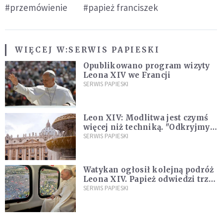
#przemówienie
#papież franciszek
WIĘCEJ W:
SERWIS PAPIESKI
Opublikowano program wizyty
Leona XIV we Francji
SERWIS PAPIESKI
Leon XIV: Modlitwa jest czymś
więcej niż techniką. "Odkryjmy
ją na nowo"
SERWIS PAPIESKI
Watykan ogłosił kolejną podróż
Leona XIV. Papież odwiedzi trzy
kraje Ameryki Południowej
SERWIS PAPIESKI