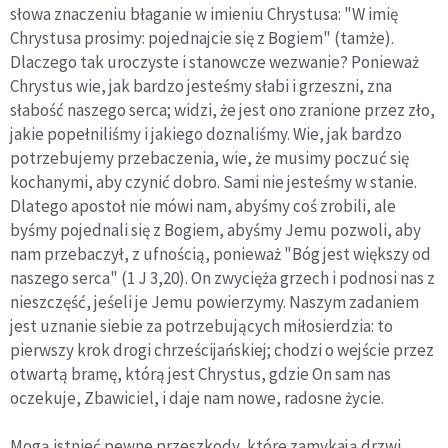
słowa znaczeniu błaganie w imieniu Chrystusa: "W imię
Chrystusa prosimy: pojednajcie się z Bogiem" (tamże).
Dlaczego tak uroczyste i stanowcze wezwanie? Ponieważ
Chrystus wie, jak bardzo jesteśmy słabi i grzeszni, zna
słabość naszego serca; widzi, że jest ono zranione przez zło,
jakie popełniliśmy i jakiego doznaliśmy. Wie, jak bardzo
potrzebujemy przebaczenia, wie, że musimy poczuć się
kochanymi, aby czynić dobro. Sami nie jesteśmy w stanie.
Dlatego apostoł nie mówi nam, abyśmy coś zrobili, ale
byśmy pojednali się z Bogiem, abyśmy Jemu pozwoli, aby
nam przebaczył, z ufnością, ponieważ "Bóg jest większy od
naszego serca" (1 J 3,20). On zwycięża grzech i podnosi nas z
nieszczęść, jeśeli je Jemu powierzymy. Naszym zadaniem
jest uznanie siebie za potrzebujących miłosierdzia: to
pierwszy krok drogi chrześcijańskiej; chodzi o wejście przez
otwartą bramę, którą jest Chrystus, gdzie On sam nas
oczekuje, Zbawiciel, i daje nam nowe, radosne życie.
Mogą istnieć pewne przeszkody, które zamykają drzwi