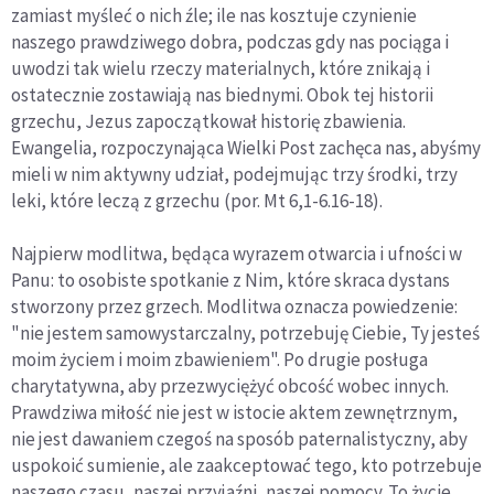
zamiast myśleć o nich źle; ile nas kosztuje czynienie
naszego prawdziwego dobra, podczas gdy nas pociąga i
uwodzi tak wielu rzeczy materialnych, które znikają i
ostatecznie zostawiają nas biednymi. Obok tej historii
grzechu, Jezus zapoczątkował historię zbawienia.
Ewangelia, rozpoczynająca Wielki Post zachęca nas, abyśmy
mieli w nim aktywny udział, podejmując trzy środki, trzy
leki, które leczą z grzechu (por. Mt 6,1-6.16-18).
Najpierw modlitwa, będąca wyrazem otwarcia i ufności w
Panu: to osobiste spotkanie z Nim, które skraca dystans
stworzony przez grzech. Modlitwa oznacza powiedzenie:
"nie jestem samowystarczalny, potrzebuję Ciebie, Ty jesteś
moim życiem i moim zbawieniem". Po drugie posługa
charytatywna, aby przezwyciężyć obcość wobec innych.
Prawdziwa miłość nie jest w istocie aktem zewnętrznym,
nie jest dawaniem czegoś na sposób paternalistyczny, aby
uspokoić sumienie, ale zaakceptować tego, kto potrzebuje
naszego czasu, naszej przyjaźni, naszej pomocy. To życie