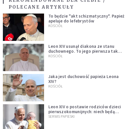
REKOMENDOWANE DLA CIEBIE /
POLECANE ARTYKUŁY
To będzie "akt schizmatyczny". Papież
apeluje do lefebrystów
KOŚCIÓŁ
Leon XIV usunął diakona ze stanu
duchownego. To jego pierwsza tak
bezprecedensowa decyzja
KOŚCIÓŁ
Jaka jest duchowość papieża Leona
XIV?
KOŚCIÓŁ
Leon XIV o postawie rodziców dzieci
pierwszokomunijnych: niech będą
przykładem
SERWIS PAPIESKI