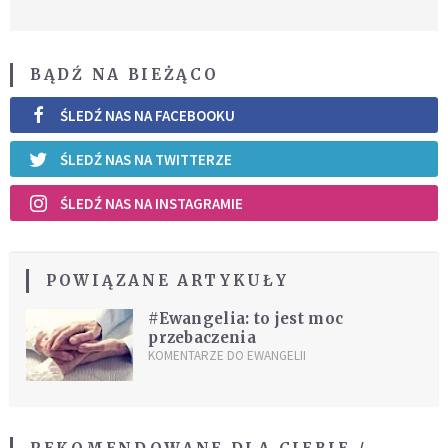
BĄDŹ NA BIEŻĄCO
ŚLEDŹ NAS NA FACEBOOKU
ŚLEDŹ NAS NA TWITTERZE
ŚLEDŹ NAS NA INSTAGRAMIE
POWIĄZANE ARTYKUŁY
#Ewangelia: to jest moc
przebaczenia
KOMENTARZE DO EWANGELII