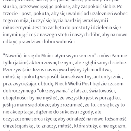
służbą, przezwyciężając pokusę, aby zaspokoić siebie. Po
trzecie - post, pokuta, aby się uwolnić od uzależnień wobec
tego co mija, i uczyć się bycia bardziej wrażliwymi i
miłosiernymi. Jest to zachęta do prostoty i dzielenia się z
innymi: ująć coś z naszego stołu i naszych dóbr, aby na nowo
odkryć prawdziwe dobro wolności.
"Nawróćcie się do Mnie całym swym sercem"- mówi Pan: nie
tylko jakimś aktem zewnętrznym, ale z głębi samych siebie.
Rzeczywiście Jezus nas wzywa byśmy żyli modlitwą,
miłością i pokutą w sposób konsekwentny, autentycznie,
przezwyciężając obłudę. Niech Wielki Post będzie czasem
dobroczynnego "okrzesywania" z fałszu, światowości,
obojętności: by nie myśleć, że wszystko jest w porządku,
jeśli ja mam się dobrze; aby zrozumieć, że to, co się liczy to
nie akceptacja, dążenie do sukcesu i zgody, ale
oczyszczenie serca i życia; aby odnaleźć na nowo tożsamość
chrześcijańską, to znaczy, miłość, która służy, a nie egoizm,