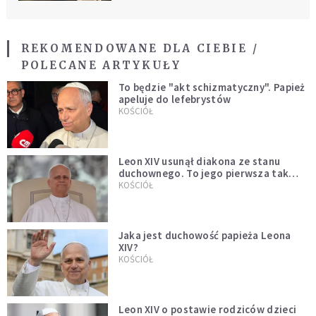
REKOMENDOWANE DLA CIEBIE /
POLECANE ARTYKUŁY
To będzie "akt schizmatyczny". Papież
apeluje do lefebrystów
KOŚCIÓŁ
Leon XIV usunął diakona ze stanu
duchownego. To jego pierwsza tak
bezprecedensowa decyzja
KOŚCIÓŁ
Jaka jest duchowość papieża Leona
XIV?
KOŚCIÓŁ
Leon XIV o postawie rodziców dzieci