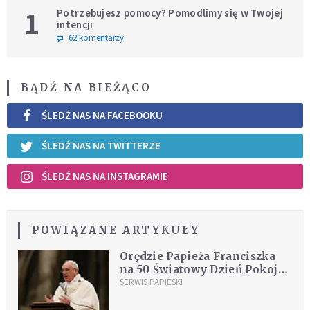
1
Potrzebujesz pomocy? Pomodlimy się w Twojej
intencji
62 komentarzy
BĄDŹ NA BIEŻĄCO
ŚLEDŹ NAS NA FACEBOOKU
ŚLEDŹ NAS NA TWITTERZE
ŚLEDŹ NAS NA INSTAGRAMIE
POWIĄZANE ARTYKUŁY
Orędzie Papieża Franciszka
na 50 Światowy Dzień Pokoju
[DOKUMENTACJA]
SERWIS PAPIESKI