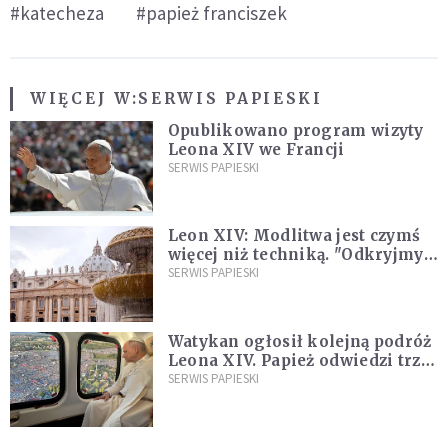
#katecheza
#papież franciszek
WIĘCEJ W:
SERWIS PAPIESKI
Opublikowano program wizyty
Leona XIV we Francji
SERWIS PAPIESKI
Leon XIV: Modlitwa jest czymś
więcej niż techniką. "Odkryjmy
ją na nowo"
SERWIS PAPIESKI
Watykan ogłosił kolejną podróż
Leona XIV. Papież odwiedzi trzy
kraje Ameryki Południowej
SERWIS PAPIESKI