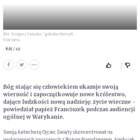
(fot. Grzegorz Gałązka / galazka.deon.pl)
9 lat temu
KAI / sz
Bóg stając się człowiekiem ukazuje swoją
wierność i zapoczątkowuje nowe królestwo,
dające ludzkości nową nadzieję: życie wieczne -
powiedział papież Franciszek podczas audiencji
ogólnej w Watykanie.
Swoją katechezę Ojciec Święty skoncentrował na
wydarzeniach związanych z Bożym Narodzeniem, kiedy jak