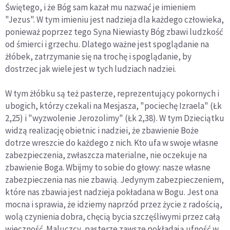
Świętego, i że Bóg sam kazał mu nazwać je imieniem
"Jezus". W tym imieniu jest nadzieja dla każdego człowieka,
ponieważ poprzez tego Syna Niewiasty Bóg zbawi ludzkość
od śmierci i grzechu. Dlatego ważne jest spoglądanie na
żłóbek, zatrzymanie się na trochę i spoglądanie, by
dostrzec jak wiele jest w tych ludziach nadziei.
W tym żłóbku są też pasterze, reprezentujący pokornych i
ubogich, którzy czekali na Mesjasza, "pociechę Izraela" (Łk
2,25) i "wyzwolenie Jerozolimy" (Łk 2,38). W tym Dzieciątku
widzą realizację obietnic i nadziei, że zbawienie Boże
dotrze wreszcie do każdego z nich. Kto ufa w swoje własne
zabezpieczenia, zwłaszcza materialne, nie oczekuje na
zbawienie Boga. Wbijmy to sobie do głowy: nasze własne
zabezpieczenia nas nie zbawią. Jedynym zabezpieczeniem,
które nas zbawia jest nadzieja pokładana w Bogu. Jest ona
mocna i sprawia, że idziemy naprzód przez życie z radością,
wolą czynienia dobra, chęcią bycia szczęśliwymi przez całą
wieczność. Maluczcy, pasterze zawsze pokładają ufność w