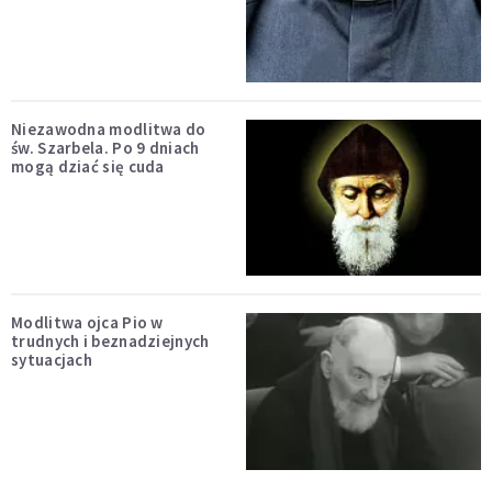
Niezawodna modlitwa do
św. Szarbela. Po 9 dniach
mogą dziać się cuda
Modlitwa ojca Pio w
trudnych i beznadziejnych
sytuacjach