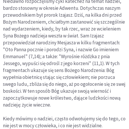
Niedawno rozpoczęliśmy cykl katechez na temat nadziei,
bardzo stosowny w okresie Adwentu. Dotychczas naszym
przewodnikiem był prorok Izajasz. Dziś, na kilka dni przed
Bożym Narodzeniem, chciałbym zastanowić się szczególnie
nad wydarzeniem, kiedy, by tak rzec, wraz ze wcieleniem
Syna Bożego nadzieja weszła w świat. Sam Izajasz
przepowiedział narodziny Mesjasza w kilku fragmentach:
"Oto Panna pocznie i porodzi Syna, i nazwie Go imieniem
Emmanuel" (7,14); a także: "Wyrośnie różdżka z pnia
Jessego, wypuści się odrośl z jego korzeni" (11,1). W tych
fragmentach ukazuje się sens Bożego Narodzenia: Bóg
wypełnia obietnicę stając się człowiekiem; nie porzuca
swego ludu, zbliża się do niego, aż po ogołocenie się ze swej
boskości. W ten sposób Bóg ukazuje swoją wierność i
zapoczątkowuje nowe królestwo, dające ludzkości nową
nadzieję: życie wieczne.
Kiedy mówimy o nadziei, często odwołujemy się do tego, co
nie jest w mocy człowieka, i co nie jest widzialne.