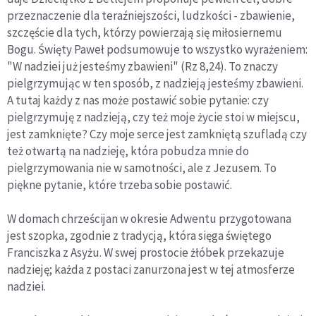
przeznaczenie dla teraźniejszości, ludzkości - zbawienie,
szczęście dla tych, którzy powierzają się miłosiernemu
Bogu. Święty Paweł podsumowuje to wszystko wyrażeniem:
"W nadziei już jesteśmy zbawieni" (Rz 8,24). To znaczy
pielgrzymując w ten sposób, z nadzieją jesteśmy zbawieni.
A tutaj każdy z nas może postawić sobie pytanie: czy
pielgrzymuję z nadzieją, czy też moje życie stoi w miejscu,
jest zamknięte? Czy moje serce jest zamkniętą szufladą czy
też otwartą na nadzieję, która pobudza mnie do
pielgrzymowania nie w samotności, ale z Jezusem. To
piękne pytanie, które trzeba sobie postawić.
W domach chrześcijan w okresie Adwentu przygotowana
jest szopka, zgodnie z tradycją, która sięga świętego
Franciszka z Asyżu. W swej prostocie żłóbek przekazuje
nadzieję; każda z postaci zanurzona jest w tej atmosferze
nadziei.