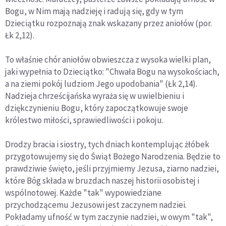
Bogu, w Nim mają nadzieję i radują się, gdy w tym
Dzieciątku rozpoznają znak wskazany przez aniołów (por.
Łk 2,12).
To właśnie chór aniołów obwieszcza z wysoka wielki plan,
jaki wypełnia to Dzieciątko: "Chwała Bogu na wysokościach,
a na ziemi pokój ludziom Jego upodobania" (Łk 2,14).
Nadzieja chrześcijańska wyraża się w uwielbieniu i
dziękczynieniu Bogu, który zapoczątkowuje swoje
królestwo miłości, sprawiedliwości i pokoju.
Drodzy bracia i siostry, tych dniach kontemplując żłóbek
przygotowujemy się do Świąt Bożego Narodzenia. Będzie to
prawdziwie święto, jeśli przyjmiemy Jezusa, ziarno nadziei,
które Bóg składa w bruzdach naszej historii osobistej i
wspólnotowej. Każde "tak" wypowiedziane
przychodzącemu Jezusowi jest zaczynem nadziei.
Pokładamy ufność w tym zaczynie nadziei, w owym "tak",