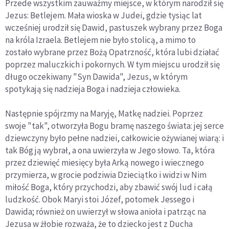
Przede wszystkim zauważmy miejsce, w którym narodził się
Jezus: Betlejem. Mała wioska w Judei, gdzie tysiąc lat
wcześniej urodził się Dawid, pastuszek wybrany przez Boga
na króla Izraela. Betlejem nie było stolicą, a mimo to
zostało wybrane przez Bożą Opatrzność, która lubi działać
poprzez maluczkich i pokornych. W tym miejscu urodził się
długo oczekiwany "Syn Dawida", Jezus, w którym
spotykają się nadzieja Boga i nadzieja człowieka.
Następnie spójrzmy na Maryję, Matkę nadziei. Poprzez
swoje "tak", otworzyła Bogu bramę naszego świata: jej serce
dziewczyny było pełne nadziei, całkowicie ożywianej wiarą: i
tak Bóg ją wybrał, a ona uwierzyła w Jego słowo. Ta, która
przez dziewięć miesięcy była Arką nowego i wiecznego
przymierza, w grocie podziwia Dzieciątko i widzi w Nim
miłość Boga, który przychodzi, aby zbawić swój lud i całą
ludzkość. Obok Maryi stoi Józef, potomek Jessego i
Dawida; również on uwierzył w słowa anioła i patrząc na
Jezusa w żłobie rozważa, że to dziecko jest z Ducha