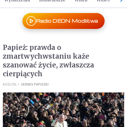
Radio DEON Modlitwa
Papież: prawda o
zmartwychwstaniu każe
szanować życie, zwłaszcza
cierpiących
KOŚCIÓŁ
SERWIS PAPIESKI