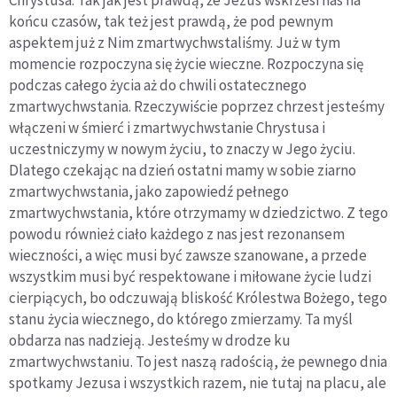
końcu czasów, tak też jest prawdą, że pod pewnym
aspektem już z Nim zmartwychwstaliśmy. Już w tym
momencie rozpoczyna się życie wieczne. Rozpoczyna się
podczas całego życia aż do chwili ostatecznego
zmartwychwstania. Rzeczywiście poprzez chrzest jesteśmy
włączeni w śmierć i zmartwychwstanie Chrystusa i
uczestniczymy w nowym życiu, to znaczy w Jego życiu.
Dlatego czekając na dzień ostatni mamy w sobie ziarno
zmartwychwstania, jako zapowiedź pełnego
zmartwychwstania, które otrzymamy w dziedzictwo. Z tego
powodu również ciało każdego z nas jest rezonansem
wieczności, a więc musi być zawsze szanowane, a przede
wszystkim musi być respektowane i miłowane życie ludzi
cierpiących, bo odczuwają bliskość Królestwa Bożego, tego
stanu życia wiecznego, do którego zmierzamy. Ta myśl
obdarza nas nadzieją. Jesteśmy w drodze ku
zmartwychwstaniu. To jest naszą radością, że pewnego dnia
spotkamy Jezusa i wszystkich razem, nie tutaj na placu, ale