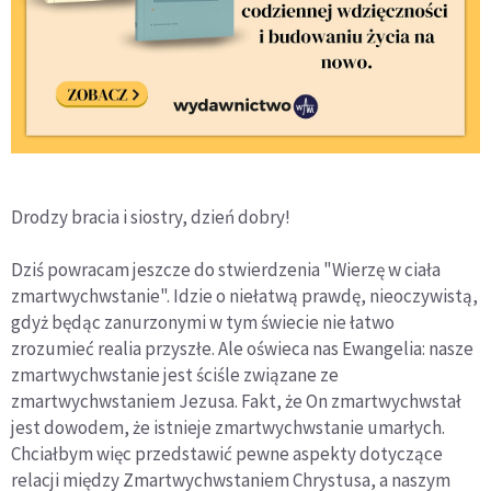
Drodzy bracia i siostry, dzień dobry!
Dziś powracam jeszcze do stwierdzenia "Wierzę w ciała
zmartwychwstanie". Idzie o niełatwą prawdę, nieoczywistą,
gdyż będąc zanurzonymi w tym świecie nie łatwo
zrozumieć realia przyszłe. Ale oświeca nas Ewangelia: nasze
zmartwychwstanie jest ściśle związane ze
zmartwychwstaniem Jezusa. Fakt, że On zmartwychwstał
jest dowodem, że istnieje zmartwychwstanie umarłych.
Chciałbym więc przedstawić pewne aspekty dotyczące
relacji między Zmartwychwstaniem Chrystusa, a naszym