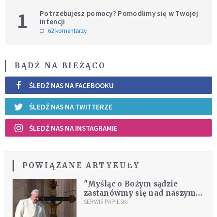
1
Potrzebujesz pomocy? Pomodlimy się w Twojej
intencji
62 komentarzy
BĄDŹ NA BIEŻĄCO
ŚLEDŹ NAS NA FACEBOOKU
ŚLEDŹ NAS NA TWITTERZE
ŚLEDŹ NAS NA INSTAGRAMIE
POWIĄZANE ARTYKUŁY
"Myśląc o Bożym sądzie
zastanówmy się nad naszymi
postawami"
SERWIS PAPIESKI