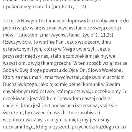
upokorzonego narodu (por. Ez 37, 1- 14).
Jezus w Nowym Testamencie doprowadza to objawienie do
pełni i wiąże wiarę w zmartwychwstanie ze swoją osobą i
mówi: "Ja jestem zmartwychwstanie i życie"(J 11,25).
Rzeczywiście, to właśnie Pan Jezus wskrzesi w dniu
ostatecznym tych, którzy w Niego uwierzyli. Jezus
przyszedł między nas, stał się człowiekiem jak my, we
wszystkim, z wyjątkiem grzechu. W ten sposób wziął nas ze
Sobą w Swą drogę powrotu do Ojca. On, Słowo Wcielone,
Który za nas umarł i zmartwychwstał, daje swoim uczniom
Ducha Świętego, jako rękojmię pełnej komunii w Swoim
chwalebnym Królestwie, którego czuwając oczekujemy. To
oczekiwanie jest źródłem i powodem naszej nadziei:
nadziei, która jeśli jest podsycana i strzeżona, staje się
światłem, by oświecić naszą historię osobistą i
wspólnotową. Zawsze o tym pamiętajmy: jesteśmy
uczniami Tego, który przyszedł, przychodzi każdego dnia i