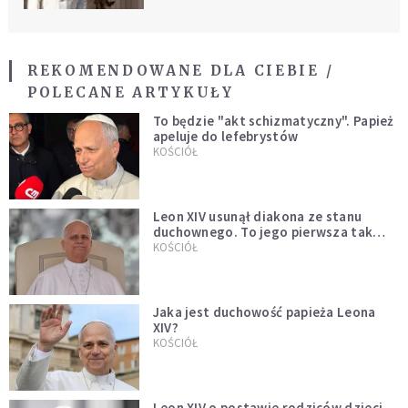
REKOMENDOWANE DLA CIEBIE /
POLECANE ARTYKUŁY
To będzie "akt schizmatyczny". Papież
apeluje do lefebrystów
KOŚCIÓŁ
Leon XIV usunął diakona ze stanu
duchownego. To jego pierwsza tak
bezprecedensowa decyzja
KOŚCIÓŁ
Jaka jest duchowość papieża Leona
XIV?
KOŚCIÓŁ
Leon XIV o postawie rodziców dzieci