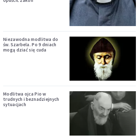
opuścić zakon
Niezawodna modlitwa do
św. Szarbela. Po 9 dniach
mogą dziać się cuda
Modlitwa ojca Pio w
trudnych i beznadziejnych
sytuacjach