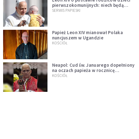
pierwszokomunijnych: niech będą
przykładem
SERWIS PAPIESKI
Papież Leon XIV mianował Polaka
nuncjuszem w Ugandzie
KOŚCIÓŁ
Neapol: Cud św. Januarego dopełniony
na oczach papieża w rocznicę
pontyfikatu!
KOŚCIÓŁ
Papież Leon nie zniesie ograniczeń
nałożonych na odprawianie Mszy
trydenckiej. „Traditionis custodes”
KOŚCIÓŁ
zostaje w mocy
Papież Leon XIV w butach Nike. Zdjęcie
z filmu Watykanu stało się viralem