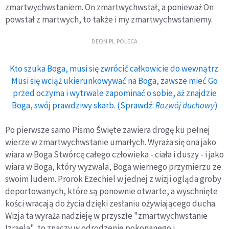
zmartwychwstaniem. On zmartwychwstał, a ponieważ On
powstał z martwych, to także i my zmartwychwstaniemy.
DEON.PL POLECA
Kto szuka Boga, musi się zwrócić całkowicie do wewnątrz.
Musi się wciąż ukierunkowywać na Boga, zawsze mieć Go
przed oczyma i wytrwale zapominać o sobie, aż znajdzie
Boga, swój prawdziwy skarb. (Sprawdź:
Rozwój duchowy
)
Po pierwsze samo Pismo Święte zawiera drogę ku pełnej
wierze w zmartwychwstanie umarłych. Wyraża się ona jako
wiara w Boga Stwórcę całego człowieka - ciała i duszy - i jako
wiara w Boga, który wyzwala, Boga wiernego przymierzu ze
swoim ludem. Prorok Ezechiel w jednej z wizji ogląda groby
deportowanych, które są ponownie otwarte, a wyschnięte
kości wracają do życia dzięki zesłaniu ożywiającego ducha.
Wizja ta wyraża nadzieję w przyszłe "zmartwychwstanie
Izraela", to znaczy w odrodzenie pokonanego i