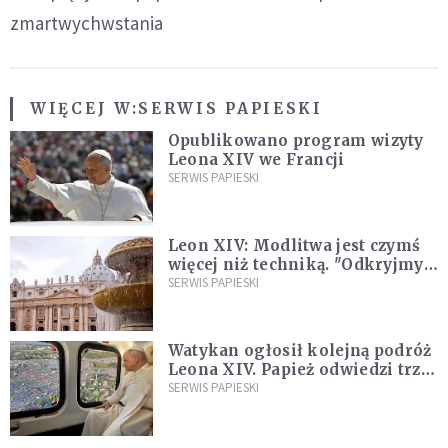
zmartwychwstania
WIĘCEJ W:
SERWIS PAPIESKI
Opublikowano program wizyty
Leona XIV we Francji
SERWIS PAPIESKI
Leon XIV: Modlitwa jest czymś
więcej niż techniką. "Odkryjmy
ją na nowo"
SERWIS PAPIESKI
Watykan ogłosił kolejną podróż
Leona XIV. Papież odwiedzi trzy
kraje Ameryki Południowej
SERWIS PAPIESKI