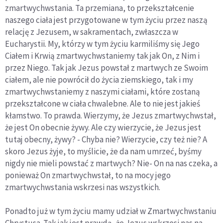
zmartwychwstania. Ta przemiana, to przekształcenie
naszego ciała jest przygotowane w tym życiu przez naszą
relację z Jezusem, w sakramentach, zwłaszcza w
Eucharystii. My, którzy w tym życiu karmiliśmy się Jego
Ciałem i Krwią zmartwychwstaniemy tak jak On, z Nim i
przez Niego. Tak jak Jezus powstał z martwych ze Swoim
ciałem, ale nie powrócił do życia ziemskiego, tak i my
zmartwychwstaniemy z naszymi ciałami, które zostaną
przekształcone w ciała chwalebne. Ale to nie jest jakieś
kłamstwo. To prawda. Wierzymy, że Jezus zmartwychwstał,
że jest On obecnie żywy. Ale czy wierzycie, że Jezus jest
tutaj obecny, żywy? - Chyba nie? Wierzycie, czy też nie? A
skoro Jezus żyje, to myślicie, że da nam umrzeć, byśmy
nigdy nie mieli powstać z martwych? Nie- On na nas czeka, a
ponieważ On zmartwychwstał, to na mocy jego
zmartwychwstania wskrzesi nas wszystkich.
Ponadto już w tym życiu mamy udział w Zmartwychwstaniu
Chrystusa. Tak jak jest prawdą, że Jezus wskrzesi nas na