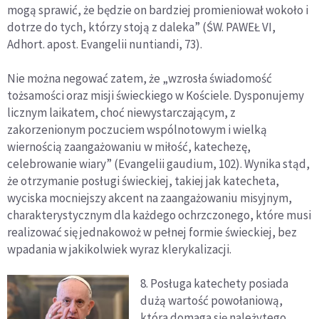
mogą sprawić, że będzie on bardziej promieniował wokoło i
dotrze do tych, którzy stoją z daleka” (ŚW. PAWEŁ VI,
Adhort. apost. Evangelii nuntiandi, 73).
Nie można negować zatem, że „wzrosła świadomość
tożsamości oraz misji świeckiego w Kościele. Dysponujemy
licznym laikatem, choć niewystarczającym, z
zakorzenionym poczuciem wspólnotowym i wielką
wiernością zaangażowaniu w miłość, katechezę,
celebrowanie wiary” (Evangelii gaudium, 102). Wynika stąd,
że otrzymanie posługi świeckiej, takiej jak katecheta,
wyciska mocniejszy akcent na zaangażowaniu misyjnym,
charakterystycznym dla każdego ochrzczonego, które musi
realizować się jednakowoż w pełnej formie świeckiej, bez
wpadania w jakikolwiek wyraz klerykalizacji.
8. Posługa katechety posiada
dużą wartość powołaniową,
która domaga się należytego