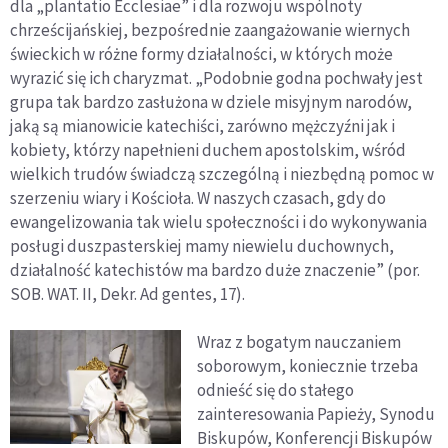
dla „plantatio Ecclesiae” i dla rozwoju wspólnoty
chrześcijańskiej, bezpośrednie zaangażowanie wiernych
świeckich w różne formy działalności, w których może
wyrazić się ich charyzmat. „Podobnie godna pochwały jest
grupa tak bardzo zasłużona w dziele misyjnym narodów,
jaką są mianowicie katechiści, zarówno mężczyźni jak i
kobiety, którzy napełnieni duchem apostolskim, wśród
wielkich trudów świadczą szczególną i niezbędną pomoc w
szerzeniu wiary i Kościoła. W naszych czasach, gdy do
ewangelizowania tak wielu społeczności i do wykonywania
posługi duszpasterskiej mamy niewielu duchownych,
działalność katechistów ma bardzo duże znaczenie” (por.
SOB. WAT. II, Dekr. Ad gentes, 17).
Wraz z bogatym nauczaniem
soborowym, koniecznie trzeba
odnieść się do stałego
zainteresowania Papieży, Synodu
Biskupów, Konferencji Biskupów