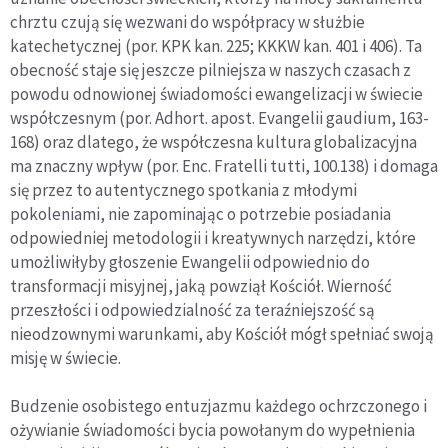
chrztu czują się wezwani do współpracy w służbie
katechetycznej (por. KPK kan. 225; KKKW kan. 401 i 406). Ta
obecność staje się jeszcze pilniejsza w naszych czasach z
powodu odnowionej świadomości ewangelizacji w świecie
współczesnym (por. Adhort. apost. Evangelii gaudium, 163-
168) oraz dlatego, że współczesna kultura globalizacyjna
ma znaczny wpływ (por. Enc. Fratelli tutti, 100.138) i domaga
się przez to autentycznego spotkania z młodymi
pokoleniami, nie zapominając o potrzebie posiadania
odpowiedniej metodologii i kreatywnych narzędzi, które
umożliwiłyby głoszenie Ewangelii odpowiednio do
transformacji misyjnej, jaką powziął Kościół. Wierność
przeszłości i odpowiedzialność za teraźniejszość są
nieodzownymi warunkami, aby Kościół mógł spełniać swoją
misję w świecie.
Budzenie osobistego entuzjazmu każdego ochrzczonego i
ożywianie świadomości bycia powołanym do wypełnienia