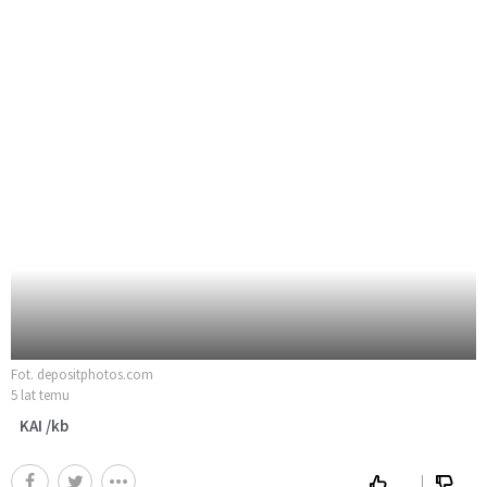
Fot. depositphotos.com
5 lat temu
KAI /kb