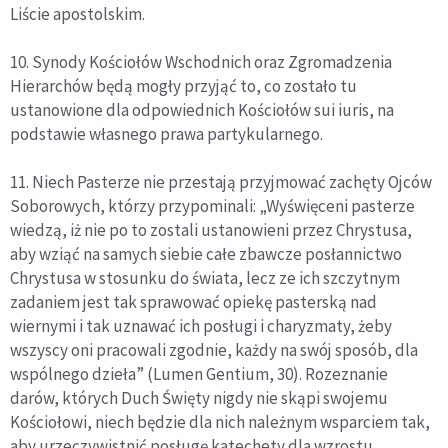
Liście apostolskim.
10. Synody Kościołów Wschodnich oraz Zgromadzenia
Hierarchów będą mogły przyjąć to, co zostało tu
ustanowione dla odpowiednich Kościołów sui iuris, na
podstawie własnego prawa partykularnego.
11. Niech Pasterze nie przestają przyjmować zachęty Ojców
Soborowych, którzy przypominali: „Wyświęceni pasterze
wiedzą, iż nie po to zostali ustanowieni przez Chrystusa,
aby wziąć na samych siebie całe zbawcze posłannictwo
Chrystusa w stosunku do świata, lecz ze ich szczytnym
zadaniem jest tak sprawować opiekę pasterską nad
wiernymi i tak uznawać ich posługi i charyzmaty, żeby
wszyscy oni pracowali zgodnie, każdy na swój sposób, dla
wspólnego dzieła” (Lumen Gentium, 30). Rozeznanie
darów, których Duch Święty nigdy nie skąpi swojemu
Kościołowi, niech będzie dla nich należnym wsparciem tak,
aby urzeczywistnić posługę katechety dla wzrostu