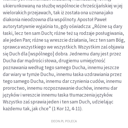
ukierunkowaną na służbę wspólnocie chrześcijańskiej w jej
wielorakich przejawach, tak iż została ona uznana jako
diakonia nieodzowna dla wspólnoty. Apostoł Paweł
autorytatywnie wyjaśnia to, gdy oświadcza: „Różne są dary
łaski, lecz ten sam Duch; różne też są rodzaje posługiwania,
ale jeden Pan; różne są wreszcie działania, lecz ten sam Bóg,
sprawca wszystkiego we wszystkich. Wszystkim zaś objawia
się Duch dla [wspólnego] dobra. Jednemu dany jest przez
Ducha dar mądrości słowa, drugiemu umiejętność
poznawania według tego samego Ducha, innemu jeszcze
dar wiary w tymże Duchu, innemu łaska uzdrawiania przez
tego samego Ducha, innemu dar czynienia cudów, innemu
proroctwo, innemu rozpoznawanie duchów, innemu dar
języków i wreszcie innemu łaska tłumaczenia języków.
Wszystko zaś sprawia jeden i ten sam Duch, udzielając
każdemu tak, jak chce” (1 Kor 12, 4-11).
DEON.PL POLECA