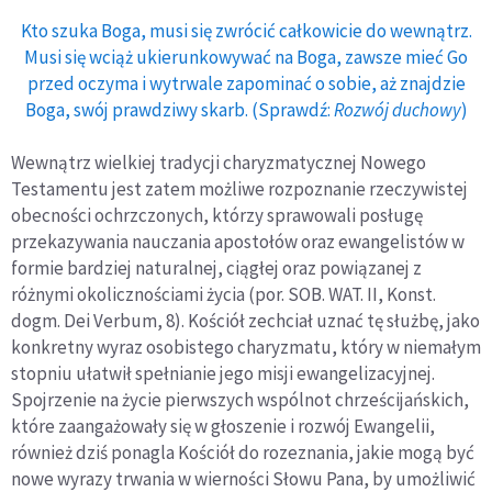
Kto szuka Boga, musi się zwrócić całkowicie do wewnątrz.
Musi się wciąż ukierunkowywać na Boga, zawsze mieć Go
przed oczyma i wytrwale zapominać o sobie, aż znajdzie
Boga, swój prawdziwy skarb. (Sprawdź:
Rozwój duchowy
)
Wewnątrz wielkiej tradycji charyzmatycznej Nowego
Testamentu jest zatem możliwe rozpoznanie rzeczywistej
obecności ochrzczonych, którzy sprawowali posługę
przekazywania nauczania apostołów oraz ewangelistów w
formie bardziej naturalnej, ciągłej oraz powiązanej z
różnymi okolicznościami życia (por. SOB. WAT. II, Konst.
dogm. Dei Verbum, 8). Kościół zechciał uznać tę służbę, jako
konkretny wyraz osobistego charyzmatu, który w niemałym
stopniu ułatwił spełnianie jego misji ewangelizacyjnej.
Spojrzenie na życie pierwszych wspólnot chrześcijańskich,
które zaangażowały się w głoszenie i rozwój Ewangelii,
również dziś ponagla Kościół do rozeznania, jakie mogą być
nowe wyrazy trwania w wierności Słowu Pana, by umożliwić