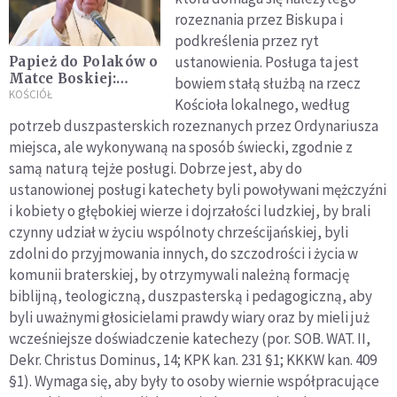
rozeznania przez Biskupa i
podkreślenia przez ryt
ustanowienia. Posługa ta jest
Papież do Polaków o
Matce Boskiej:
bowiem stałą służbą na rzecz
gromadzicie się, aby
KOŚCIÓŁ
Kościoła lokalnego, według
kontemplować Jej
potrzeb duszpasterskich rozeznanych przez Ordynariusza
piękno, miłość i
miejsca, ale wykonywaną na sposób świecki, zgodnie z
dobroć
samą naturą tejże posługi. Dobrze jest, aby do
ustanowionej posługi katechety byli powoływani mężczyźni
i kobiety o głębokiej wierze i dojrzałości ludzkiej, by brali
czynny udział w życiu wspólnoty chrześcijańskiej, byli
zdolni do przyjmowania innych, do szczodrości i życia w
komunii braterskiej, by otrzymywali należną formację
biblijną, teologiczną, duszpasterską i pedagogiczną, aby
byli uważnymi głosicielami prawdy wiary oraz by mieli już
wcześniejsze doświadczenie katechezy (por. SOB. WAT. II,
Dekr. Christus Dominus, 14; KPK kan. 231 §1; KKKW kan. 409
§1). Wymaga się, aby były to osoby wiernie współpracujące