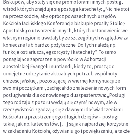
Biskupów, aby stały się one promotorami innych posług,
wśród których znajduje się posługa katechety: „Nic nie stoi
na przeszkodzie, aby oprócz powszechnych urzędów
Kościoła łacińskiego Konferencje biskupie prosiły Stolicę
Apostolską o utworzenie innych, których ustanowienie we
własnym regionie uważałyby ze szczególnych względów za
konieczne lub bardzo pożyteczne. Do tych należą np.
funkcje ostiariusza, egzorcysty i katechety”. To samo
ponaglające zaproszenie powróciło w Adhortacji
apostolskiej Evangelii nuntiandi, kiedy to, prosząc o
umiejętne odczytanie aktualnych potrzeb wspólnoty
chrześcijańskiej, pozostającej w wiernej kontynuacji ze
swoimi początkami, zachęcał do znalezienia nowych form
posługiwania dla odnowionego duszpasterstwa: „Posługi
tego rodzaju z pozoru wydają się czymś nowym, ale w
rzeczywistości zgadzają się z dawnymi doświadczeniami
Kościoła na przestrzeni jego długich dziejów – posługi
takie, jak np. katechistów, […] są jak najbardziej korzystne
w zakładaniu Kościoła, ożywianiu go i powiększaniu, a także