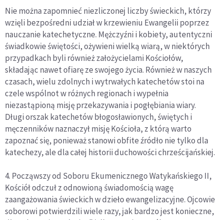
Nie można zapomnieć niezliczonej liczby świeckich, którzy
wzięli bezpośredni udział w krzewieniu Ewangelii poprzez
nauczanie katechetyczne. Mężczyźni i kobiety, autentyczni
świadkowie świętości, ożywieni wielką wiarą, w niektórych
przypadkach byli również założycielami Kościołów,
składając nawet ofiarę ze swojego życia. Również w naszych
czasach, wielu zdolnych i wytrwałych katechetów stoi na
czele wspólnot w różnych regionach i wypełnia
niezastąpioną misję przekazywania i pogłębiania wiary.
Długi orszak katechetów błogosławionych, świętych i
męczenników naznaczył misję Kościoła, z którą warto
zapoznać się, ponieważ stanowi obfite źródło nie tylko dla
katechezy, ale dla całej historii duchowości chrześcijańskiej.
4. Począwszy od Soboru Ekumenicznego Watykańskiego II,
Kościół odczuł z odnowioną świadomością wagę
zaangażowania świeckich w dzieło ewangelizacyjne. Ojcowie
soborowi potwierdzili wiele razy, jak bardzo jest konieczne,