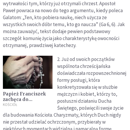
wytrwałości tym, którzy już otrzymali chrzest. Apostoł
Paweł powraca na nowo do tego argumentu, kiedy poleca
Galatom: „Ten, kto pobiera naukę, niech użycza ze
wszystkich swoich dóbr temu, kto go naucza” (Ga 6, 6). Jak
można zauważyć, tekst dodaje pewien podstawowy
szczegół: komunię życia jako charakterystykę owocności
otrzymanej, prawdziwej katechezy.
2. Już od swoich początków
wspólnota chrześcijańska
doświadczała rozpowszechnionej
formy posługi, która
konkretyzowała się w służbie
mężczyzn i kobiet, którzy to,
Papież Franciszek
zachęca do
posłuszni działaniu Ducha
odmawiania
KOŚCIÓŁ
Świętego, poświęcili swoje życie
Nowenny
dla budowania Kościoła. Charyzmaty, których Duch nigdy
Pompejańskiej
nie przestał udzielać ochrzczonym, przybierały w
niektórych momentach widzialną i namacalną formę,