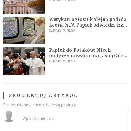
Watykan ogłosił kolejną podróż
Leona XIV. Papież odwiedzi trzy
kraje Ameryki Południowej
SERWIS PAPIESKI
Papież do Polaków: Niech
pielgrzymowanie na Jasną Górę
umocni wiarę i nadzieję
SERWIS PAPIESKI
SKOMENTUJ ARTYKUŁ
Papież ustanowił nową świecką posługę