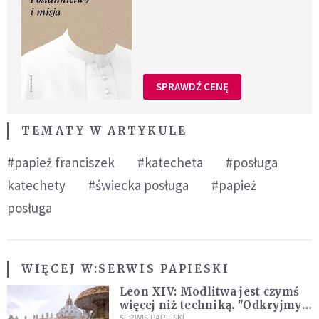
SPRAWDŹ CENĘ
TEMATY W ARTYKULE
#papież franciszek
#katecheta
#posługa
katechety
#świecka posługa
#papież
posługa
WIĘCEJ W:
SERWIS PAPIESKI
Leon XIV: Modlitwa jest czymś
więcej niż techniką. "Odkryjmy
ją na nowo"
SERWIS PAPIESKI