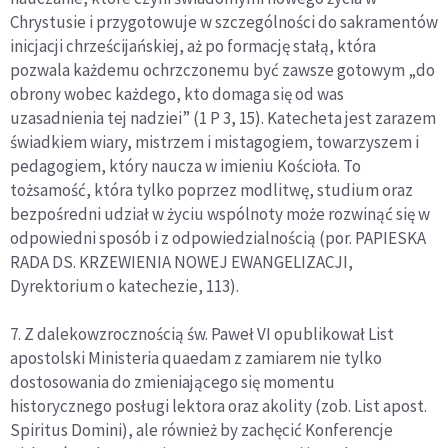
Chrystusie i przygotowuje w szczególności do sakramentów
inicjacji chrześcijańskiej, aż po formację stałą, która
pozwala każdemu ochrzczonemu być zawsze gotowym „do
obrony wobec każdego, kto domaga się od was
uzasadnienia tej nadziei” (1 P 3, 15). Katecheta jest zarazem
świadkiem wiary, mistrzem i mistagogiem, towarzyszem i
pedagogiem, który naucza w imieniu Kościoła. To
tożsamość, która tylko poprzez modlitwę, studium oraz
bezpośredni udział w życiu wspólnoty może rozwinąć się w
odpowiedni sposób i z odpowiedzialnością (por. PAPIESKA
RADA DS. KRZEWIENIA NOWEJ EWANGELIZACJI,
Dyrektorium o katechezie, 113).
7. Z dalekowzrocznością św. Paweł VI opublikował List
apostolski Ministeria quaedam z zamiarem nie tylko
dostosowania do zmieniającego się momentu
historycznego posługi lektora oraz akolity (zob. List apost.
Spiritus Domini), ale również by zachęcić Konferencje