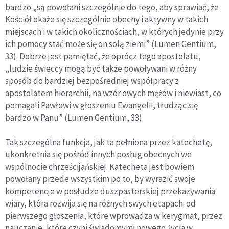
bardzo „są powołani szczególnie do tego, aby sprawiać, że
Kościół okaże się szczególnie obecny i aktywny w takich
miejscach i w takich okolicznościach, w których jedynie przy
ich pomocy stać może się on solą ziemi” (Lumen Gentium,
33). Dobrze jest pamiętać, że oprócz tego apostolatu,
„ludzie świeccy mogą być także powoływani w różny
sposób do bardziej bezpośredniej współpracy z
apostolatem hierarchii, na wzór owych mężów i niewiast, co
pomagali Pawłowi w głoszeniu Ewangelii, trudząc się
bardzo w Panu” (Lumen Gentium, 33).
Tak szczególna funkcja, jak ta pełniona przez katechetę,
ukonkretnia się pośród innych posług obecnych we
wspólnocie chrześcijańskiej. Katecheta jest bowiem
powołany przede wszystkim po to, by wyrazić swoje
kompetencje w posłudze duszpasterskiej przekazywania
wiary, która rozwija się na różnych swych etapach: od
pierwszego głoszenia, które wprowadza w kerygmat, przez
nauczanie, które czyni świadomymi nowego życia w