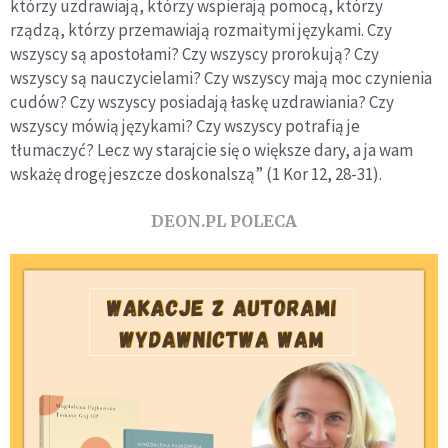
którzy uzdrawiają, którzy wspierają pomocą, którzy
rządzą, którzy przemawiają rozmaitymi językami. Czy
wszyscy są apostołami? Czy wszyscy prorokują? Czy
wszyscy są nauczycielami? Czy wszyscy mają moc czynienia
cudów? Czy wszyscy posiadają łaskę uzdrawiania? Czy
wszyscy mówią językami? Czy wszyscy potrafią je
tłumaczyć? Lecz wy starajcie się o większe dary, a ja wam
wskażę drogę jeszcze doskonalszą” (1 Kor 12, 28-31).
DEON.PL POLECA