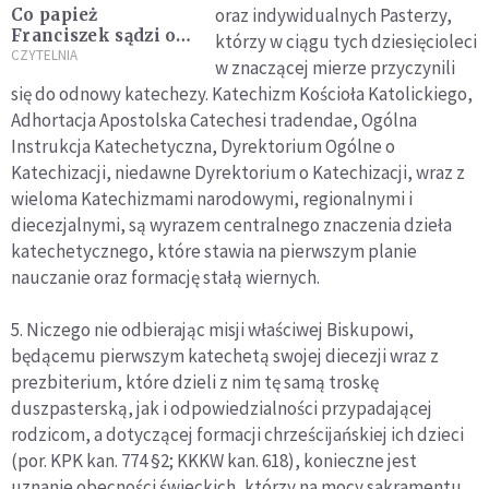
oraz indywidualnych Pasterzy,
Co papież
Franciszek sądzi o
którzy w ciągu tych dziesięcioleci
pandemii
CZYTELNIA
w znaczącej mierze przyczynili
koronawirusa?
się do odnowy katechezy. Katechizm Kościoła Katolickiego,
Adhortacja Apostolska Catechesi tradendae, Ogólna
Instrukcja Katechetyczna, Dyrektorium Ogólne o
Katechizacji, niedawne Dyrektorium o Katechizacji, wraz z
wieloma Katechizmami narodowymi, regionalnymi i
diecezjalnymi, są wyrazem centralnego znaczenia dzieła
katechetycznego, które stawia na pierwszym planie
nauczanie oraz formację stałą wiernych.
5. Niczego nie odbierając misji właściwej Biskupowi,
będącemu pierwszym katechetą swojej diecezji wraz z
prezbiterium, które dzieli z nim tę samą troskę
duszpasterską, jak i odpowiedzialności przypadającej
rodzicom, a dotyczącej formacji chrześcijańskiej ich dzieci
(por. KPK kan. 774 §2; KKKW kan. 618), konieczne jest
uznanie obecności świeckich, którzy na mocy sakramentu