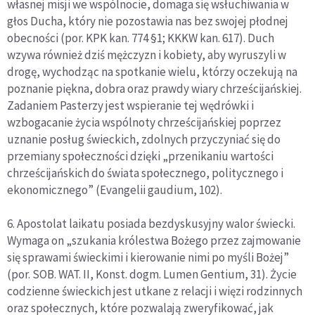
własnej misji we wspólnocie, domaga się wsłuchiwania w
głos Ducha, który nie pozostawia nas bez swojej płodnej
obecności (por. KPK kan. 774 §1; KKKW kan. 617). Duch
wzywa również dziś mężczyzn i kobiety, aby wyruszyli w
drogę, wychodząc na spotkanie wielu, którzy oczekują na
poznanie piękna, dobra oraz prawdy wiary chrześcijańskiej.
Zadaniem Pasterzy jest wspieranie tej wędrówki i
wzbogacanie życia wspólnoty chrześcijańskiej poprzez
uznanie posług świeckich, zdolnych przyczyniać się do
przemiany społeczności dzięki „przenikaniu wartości
chrześcijańskich do świata społecznego, politycznego i
ekonomicznego” (Evangelii gaudium, 102).
6. Apostolat laikatu posiada bezdyskusyjny walor świecki.
Wymaga on „szukania królestwa Bożego przez zajmowanie
się sprawami świeckimi i kierowanie nimi po myśli Bożej”
(por. SOB. WAT. II, Konst. dogm. Lumen Gentium, 31). Życie
codzienne świeckich jest utkane z relacji i więzi rodzinnych
oraz społecznych, które pozwalają zweryfikować, jak