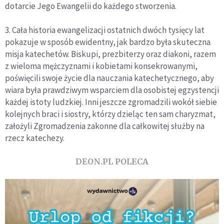
dotarcie Jego Ewangelii do każdego stworzenia.
3. Cała historia ewangelizacji ostatnich dwóch tysięcy lat
pokazuje w sposób ewidentny, jak bardzo była skuteczna
misja katechetów. Biskupi, prezbiterzy oraz diakoni, razem
z wieloma mężczyznami i kobietami konsekrowanymi,
poświęcili swoje życie dla nauczania katechetycznego, aby
wiara była prawdziwym wsparciem dla osobistej egzystencji
każdej istoty ludzkiej. Inni jeszcze zgromadzili wokół siebie
kolejnych braci i siostry, którzy dzieląc ten sam charyzmat,
założyli Zgromadzenia zakonne dla całkowitej służby na
rzecz katechezy.
DEON.PL POLECA