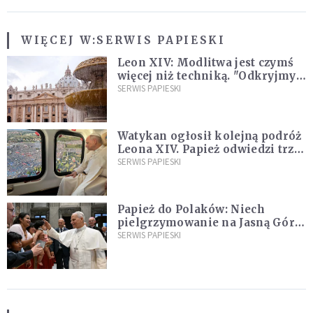
WIĘCEJ W:
SERWIS PAPIESKI
Leon XIV: Modlitwa jest czymś
więcej niż techniką. "Odkryjmy
ją na nowo"
SERWIS PAPIESKI
Watykan ogłosił kolejną podróż
Leona XIV. Papież odwiedzi trzy
kraje Ameryki Południowej
SERWIS PAPIESKI
Papież do Polaków: Niech
pielgrzymowanie na Jasną Górę
umocni wiarę i nadzieję
SERWIS PAPIESKI