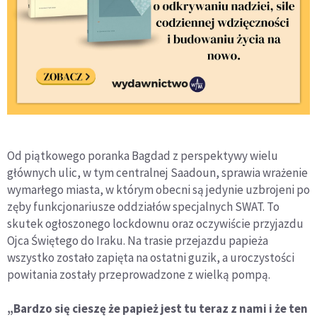
Od piątkowego poranka Bagdad z perspektywy wielu
głównych ulic, w tym centralnej Saadoun, sprawia wrażenie
wymarłego miasta, w którym obecni są jedynie uzbrojeni po
zęby funkcjonariusze oddziałów specjalnych SWAT. To
skutek ogłoszonego lockdownu oraz oczywiście przyjazdu
Ojca Świętego do Iraku. Na trasie przejazdu papieża
wszystko zostało zapięta na ostatni guzik, a uroczystości
powitania zostały przeprowadzone z wielką pompą.
„Bardzo się cieszę że papież jest tu teraz z nami i że ten