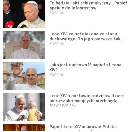
To będzie "akt schizmatyczny". Papież
apeluje do lefebrystów
KOŚCIÓŁ
Leon XIV usunął diakona ze stanu
duchownego. To jego pierwsza tak
bezprecedensowa decyzja
KOŚCIÓŁ
Jaka jest duchowość papieża Leona
XIV?
KOŚCIÓŁ
Leon XIV o postawie rodziców dzieci
pierwszokomunijnych: niech będą
przykładem
SERWIS PAPIESKI
Papież Leon XIV mianował Polaka
nuncjuszem w Ugandzie