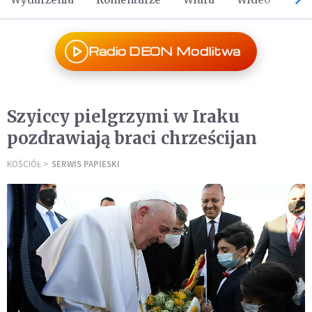
Radio DEON Modlitwa
Szyiccy pielgrzymi w Iraku
pozdrawiają braci chrześcijan
KOŚCIÓŁ
SERWIS PAPIESKI