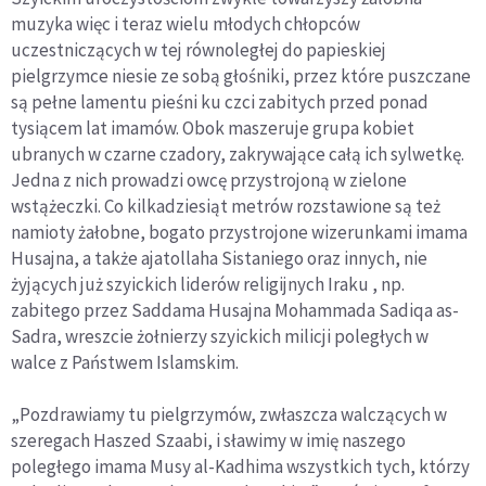
muzyka więc i teraz wielu młodych chłopców
uczestniczących w tej równoległej do papieskiej
pielgrzymce niesie ze sobą głośniki, przez które puszczane
są pełne lamentu pieśni ku czci zabitych przed ponad
tysiącem lat imamów. Obok maszeruje grupa kobiet
ubranych w czarne czadory, zakrywające całą ich sylwetkę.
Jedna z nich prowadzi owcę przystrojoną w zielone
wstążeczki. Co kilkadziesiąt metrów rozstawione są też
namioty żałobne, bogato przystrojone wizerunkami imama
Husajna, a także ajatollaha Sistaniego oraz innych, nie
żyjących już szyickich liderów religijnych Iraku , np.
zabitego przez Saddama Husajna Mohammada Sadiqa as-
Sadra, wreszcie żołnierzy szyickich milicji poległych w
walce z Państwem Islamskim.
„Pozdrawiamy tu pielgrzymów, zwłaszcza walczących w
szeregach Haszed Szaabi, i sławimy w imię naszego
poległego imama Musy al-Kadhima wszystkich tych, którzy