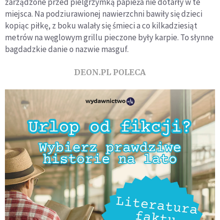
zarządzone przed pielgrzymką papieża nie dotarły w te
miejsca. Na podziurawionej nawierzchni bawiły się dzieci
kopiąc piłkę, z boku walały się śmieci a co kilkadziesiąt
metrów na węglowym grillu pieczone były karpie. To słynne
bagdadzkie danie o nazwie masguf.
DEON.PL POLECA