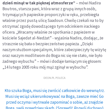
dzień minął w tak pięknej atmosferze”
– mówi Nadira
Boutros, starsza pani, która wraz z grupą innych osób,
trzymających papieskie proporczyki w ręku, przebiegła
właśnie przez pustą ulicę Saadoun. Chwilę czekali na to by
otrzymać zgodę dowodzącego tym odcinkiem irackiego
oficera. „Wracamy właśnie ze spotkania z papieżem w
kościele Sajedat al-Nedżat” - wyjaśnia Nadira, dodając, że
strasznie się bała o bezpieczeństwo papieża. „Dzięki
naszym służbom specjalnym, które zabezpieczyły tę wizytę
oraz naszym modlitwom do Boga nic się nie stało, nie było
żadnego wybuchu” – mówi i dodaje łamiącym się głosem:
„14 lutego 2005 roku mój mąż zginął w wybuchu”.
DEON.PL POLECA
Kto szuka Boga, musi się zwrócić całkowicie do wewnątrz.
Musi się wciąż ukierunkowywać na Boga, zawsze mieć Go
przed oczyma i wytrwale zapominać o sobie, aż znajdzie
Boga, swój prawdziwy skarb. (Sprawdź:
Rozwój duchowy
)