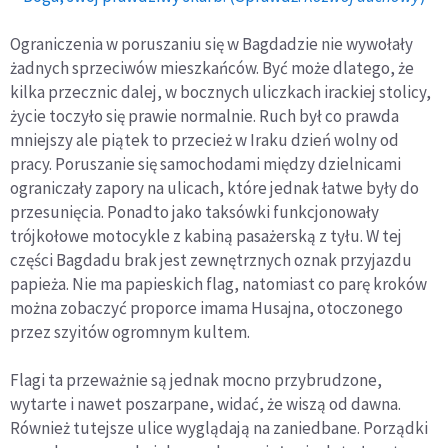
Ograniczenia w poruszaniu się w Bagdadzie nie wywołały
żadnych sprzeciwów mieszkańców. Być może dlatego, że
kilka przecznic dalej, w bocznych uliczkach irackiej stolicy,
życie toczyło się prawie normalnie. Ruch był co prawda
mniejszy ale piątek to przecież w Iraku dzień wolny od
pracy. Poruszanie się samochodami między dzielnicami
ograniczały zapory na ulicach, które jednak łatwe były do
przesunięcia. Ponadto jako taksówki funkcjonowały
trójkołowe motocykle z kabiną pasażerską z tyłu. W tej
części Bagdadu brak jest zewnętrznych oznak przyjazdu
papieża. Nie ma papieskich flag, natomiast co parę kroków
można zobaczyć proporce imama Husajna, otoczonego
przez szyitów ogromnym kultem.
Flagi ta przeważnie są jednak mocno przybrudzone,
wytarte i nawet poszarpane, widać, że wiszą od dawna.
Również tutejsze ulice wyglądają na zaniedbane. Porządki