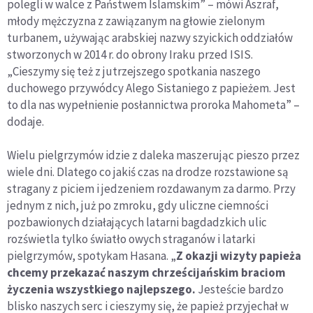
polegli w walce z Państwem Islamskim” – mówi Aszraf,
młody mężczyzna z zawiązanym na głowie zielonym
turbanem, używając arabskiej nazwy szyickich oddziałów
stworzonych w 2014 r. do obrony Iraku przed ISIS.
„Cieszymy się też z jutrzejszego spotkania naszego
duchowego przywódcy Alego Sistaniego z papieżem. Jest
to dla nas wypełnienie posłannictwa proroka Mahometa” –
dodaje.
Wielu pielgrzymów idzie z daleka maszerując pieszo przez
wiele dni. Dlatego co jakiś czas na drodze rozstawione są
stragany z piciem i jedzeniem rozdawanym za darmo. Przy
jednym z nich, już po zmroku, gdy uliczne ciemności
pozbawionych działających latarni bagdadzkich ulic
rozświetla tylko światło owych straganów i latarki
pielgrzymów, spotykam Hasana. „
Z okazji wizyty papieża
chcemy przekazać naszym chrześcijańskim braciom
życzenia wszystkiego najlepszego.
Jesteście bardzo
blisko naszych serc i cieszymy się, że papież przyjechał w