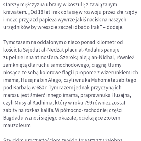
starszy mężczyzna ubrany w koszulę z zawiązanym
krawatem. „Od 18 lat Irak cofa się w rozwoju przez złe rządy
i może przyjazd papieża wywrze jakiś nacisk na naszych
urzędników by wreszcie zaczęli dbać o Irak” – dodaje.
Tymczasem na oddalonym o nieco ponad kilometr od
kościoła Sajedat al-Nedżat placu al-Andalus panuje
zupełnie inna atmosfera. Szeroką aleją an-Nidhal, również
zamkniętą dla ruchu samochodowego, ciągną tłumy
niosące ze sobą kolorowe flagi i proporce z wizerunkiem ich
imama, Husajna bin Alego, czyli wnuka Mahometa zabitego
pod Karbalą w 680 r. Tym razem jednak przyczyną ich
marszu jest śmierć innego imama, praprawnuka Husajna,
czyli Musy al Kadhima, który w roku 799 również został
zabity na rozkaz kalifa. W północno-zachodniej części
Bagdadu wznosi się jego okazałe, ociekające złotem
mauzoleum.
Szyickim uroczystościom zwykle towarzyszy żałobna