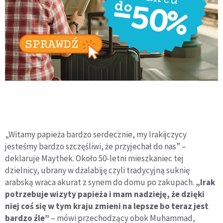
„Witamy papieża bardzo serdecznie, my Irakijczycy
jesteśmy bardzo szczęśliwi, że przyjechał do nas” –
deklaruje Maythek. Około 50-letni mieszkaniec tej
dzielnicy, ubrany w dżalabiję czyli tradycyjną suknię
arabską wraca akurat z synem do domu po zakupach.
„Irak
potrzebuje wizyty papieża i mam nadzieję, że dzięki
niej coś się w tym kraju zmieni na lepsze bo teraz jest
bardzo źle”
– mówi przechodzący obok Muhammad,