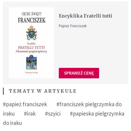
Encyklika Fratelli tutti
Papież Franciszek
SPRAWDŹ CENĘ
TEMATY W ARTYKULE
#papież franciszek
#franciszek pielgrzymka do
iraku
#irak
#szyici
#papieska pielgrzymka
do iraku