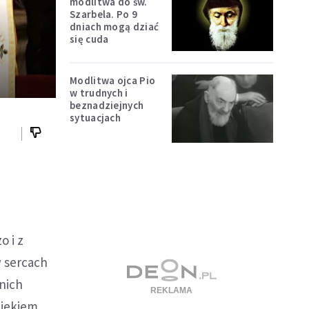
modlitwa do św.
Szarbela. Po 9
dniach mogą dziać
się cuda
Modlitwa ojca Pio
w trudnych i
beznadziejnych
sytuacjach
o i z
w sercach
 nich
wiekiem,