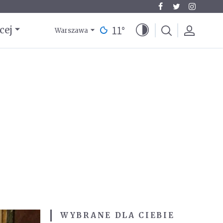
11
°
cej
Warszawa
WYBRANE DLA CIEBIE