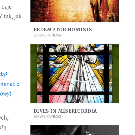
 daje
ć tak, jak
REDEMPTOR HOMINIS
SERWIS PAPIESKI
ciąż
ominać o
howy
)
DIVES IN MISERICORDIA
ych,
SERWIS PAPIESKI
ożą