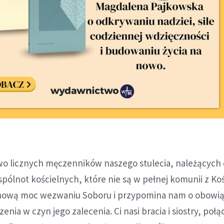
 licznych męczenników naszego stulecia, należących 
spólnot kościelnych, które nie są w pełnej komunii z Ko
 nową moc wezwaniu Soboru i przypomina nam o obowi
enia w czyn jego zalecenia. Ci nasi bracia i siostry, połą