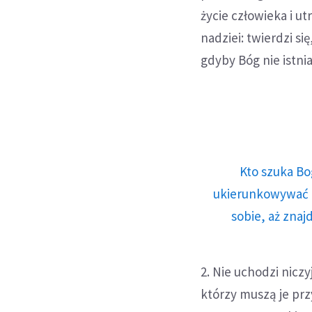
życie człowieka i u
nadziei: twierdzi si
gdyby Bóg nie istnia
Kto szuka Bo
ukierunkowywać n
sobie, aż znaj
2. Nie uchodzi nicz
którzy muszą je prz