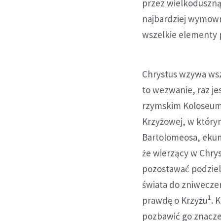
przez wielkoduszną 
najbardziej wymown
wszelkie elementy p
Chrystus wzywa wsz
to wezwanie, raz je
rzymskim Koloseum w
Krzyżowej, w który
Bartolomeosa, ekum
że wierzący w Chry
pozostawać podziele
świata do zniwecze
1
prawdę o Krzyżu
. 
pozbawić go znacze