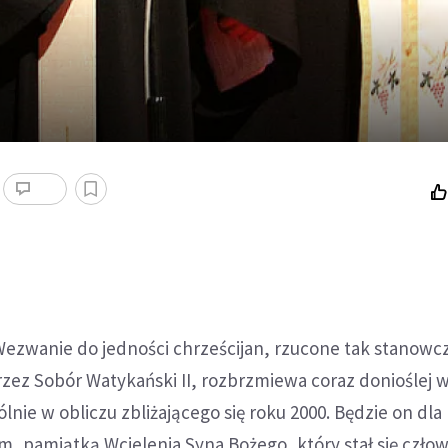
ezwanie do jedności chrześcijan, rzucone tak stanowcz
ez Sobór Watykański II, rozbrzmiewa coraz donioślej 
lnie w obliczu zbliżającego się roku 2000. Będzie on dla
, pamiątką Wcielenia Syna Bożego, który stał się czło