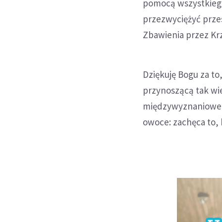
pomocą wszystkiego,
przezwyciężyć przes
Zbawienia przez Kr
Dziękuję Bogu za to
przynoszącą tak wie
międzywyznaniowe n
owoce: zachęca to, b