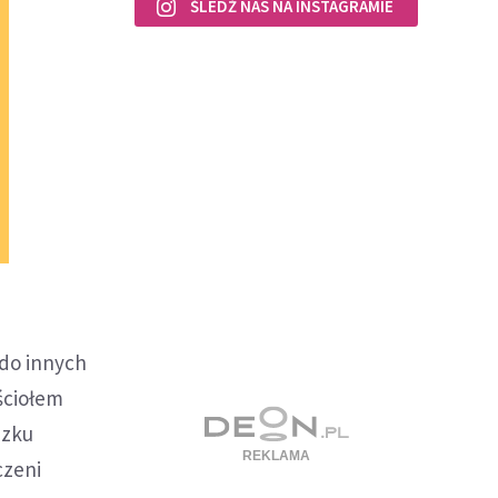
ŚLEDŹ NAS NA INSTAGRAMIE
do innych
ściołem
ązku
czeni