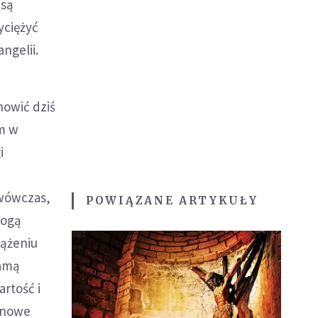
 są
yciężyć
ngelii.
nowić dziś
em w
i
 wówczas,
POWIĄZANE ARTYKUŁY
mogą
dążeniu
samą
artość i
t nowe