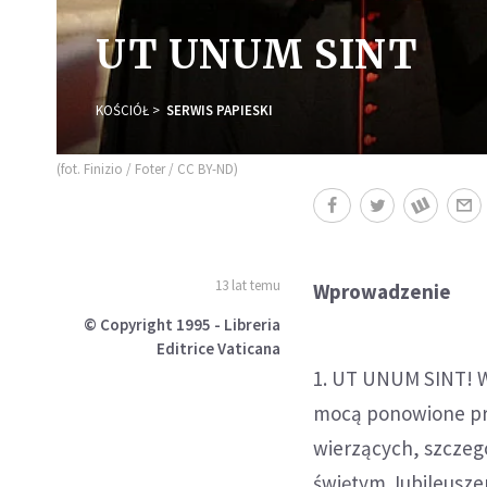
UT UNUM SINT
KOŚCIÓŁ
SERWIS PAPIESKI
(fot. Finizio / Foter / CC BY-ND)
13 lat temu
Wprowadzenie
© Copyright 1995 - Libreria
Editrice Vaticana
1. UT UNUM SINT! W
mocą ponowione prz
wierzących, szczegó
świętym Jubileuszem