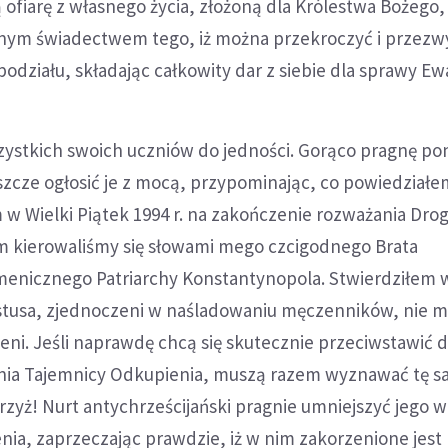
ofiarę z własnego życia, złożoną dla Królestwa Bożego,
ym świadectwem tego, iż można przekroczyć i przezw
odziału, składając całkowity dar z siebie dla sprawy Ewa
ystkich swoich uczniów do jedności. Gorąco pragnę po
szcze ogłosić je z mocą, przypominając, co powiedział
 Wielki Piątek 1994 r. na zakończenie rozważania Drog
m kierowaliśmy się słowami mego czcigodnego Brata
enicznego Patriarchy Konstantynopola. Stwierdziłem
stusa, zjednoczeni w naśladowaniu męczenników, nie 
ni. Jeśli naprawdę chcą się skutecznie przeciwstawić 
nia Tajemnicy Odkupienia, muszą razem wyznawać tę 
Krzyż! Nurt antychrześcijański pragnie umniejszyć jego w
nia, zaprzeczając prawdzie, iż w nim zakorzenione jes