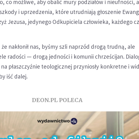
 co możliwe, aby obalić mury podziałów i nieufności, 
zkody i uprzedzenia, które utrudniają głoszenie Ewange
zyż Jezusa, jedynego Odkupiciela człowieka, każdego c
, że nakłonił nas, byśmy szli naprzód drogą trudną, ale
le radości — drogą jedności i komunii chrześcijan. Dialo
a płaszczyźnie teologicznej przyniosły konkretne i wi
y iść dalej.
DEON.PL POLECA