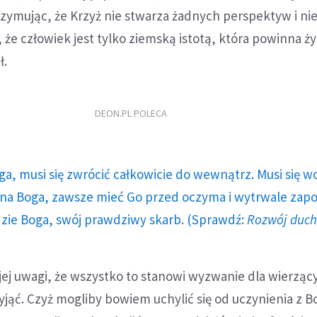
trzymując, że Krzyż nie stwarza żadnych perspektyw i nie
ę, że człowiek jest tylko ziemską istotą, która powinna ży
ł.
DEON.PL POLECA
ga, musi się zwrócić całkowicie do wewnątrz. Musi się w
a Boga, zawsze mieć Go przed oczyma i wytrwale zap
dzie Boga, swój prawdziwy skarb. (Sprawdź:
Rozwój duc
yjej uwagi, że wszystko to stanowi wyzwanie dla wierząc
yjąć. Czyż mogliby bowiem uchylić się od uczynienia z B