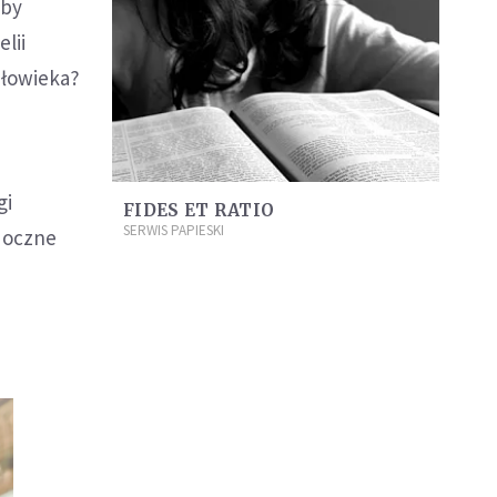
aby
lii
złowieka?
gi
FIDES ET RATIO
SERWIS PAPIESKI
doczne