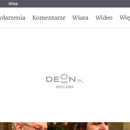
g
Sklep
Wię
darzenia
Komentarze
Wiara
Wideo