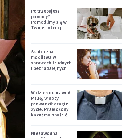
Potrzebujesz
pomocy?
Pomodlimy się w
Twojej intencji
Skuteczna
modlitwa w
sprawach trudnych
i beznadziejnych
W dzień odprawiał
Mszę, w nocy
prowadził drugie
życie. Przełożony
kazał mu opuścić
zakon
Niezawodna