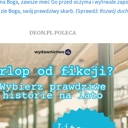
a Boga, zawsze mieć Go przed oczyma i wytrwale zap
dzie Boga, swój prawdziwy skarb. (Sprawdź:
Rozwój duc
DEON.PL POLECA