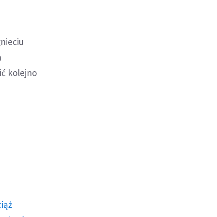
gnieciu
h
ić kolejno
ciąż