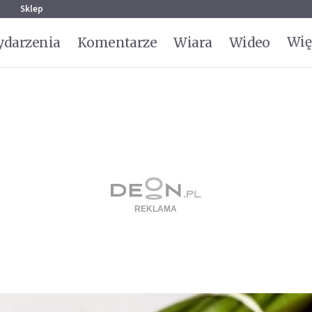
g
Sklep
Wię
darzenia
Komentarze
Wiara
Wideo