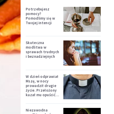
Potrzebujesz
pomocy?
Pomodlimy się w
Twojej intencji
Skuteczna
modlitwa w
sprawach trudnych
i beznadziejnych
W dzień odprawiał
Mszę, w nocy
prowadził drugie
życie. Przełożony
kazał mu opuścić
zakon
Niezawodna