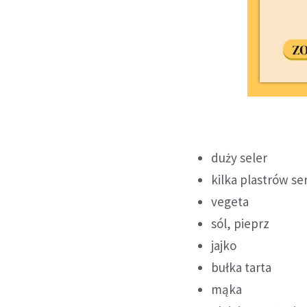
duży seler
kilka plastrów se
vegeta
sól, pieprz
jajko
bułka tarta
mąka