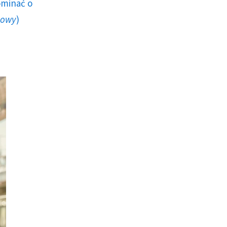
ominać o
howy
)