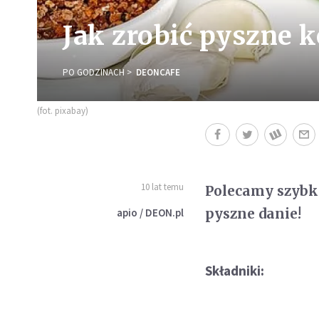
Jak zrobić pyszne ko
PO GODZINACH
DEONCAFE
(fot. pixabay)
10 lat temu
Polecamy szybki
pyszne danie!
apio / DEON.pl
Składniki: