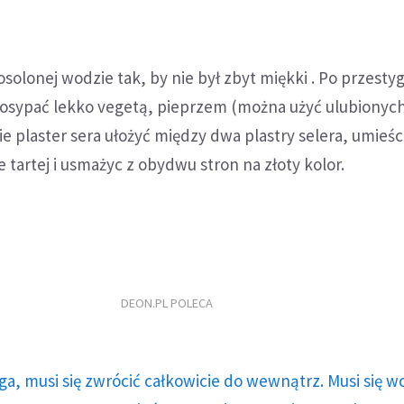
solonej wodzie tak, by nie był zbyt miękki . Po przesty
 posypać lekko vegetą, pieprzem (można użyć ulubionyc
e plaster sera ułożyć między dwa plastry selera, umieśc
e tartej i usmażyc z obydwu stron na złoty kolor.
DEON.PL POLECA
ga, musi się zwrócić całkowicie do wewnątrz. Musi się w