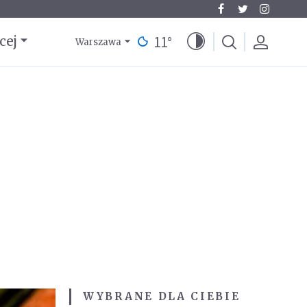
11
°
cej
Warszawa
WYBRANE DLA CIEBIE