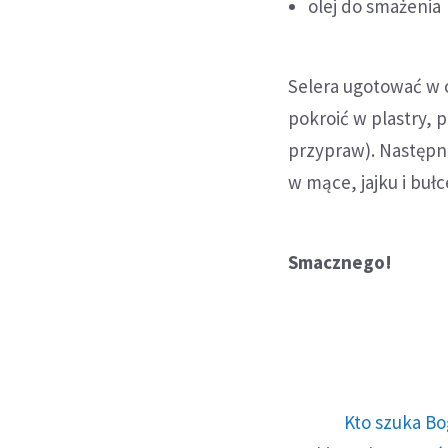
olej do smażenia
Selera ugotować w o
pokroić w plastry,
przypraw). Następni
w mące, jajku i bułc
Smacznego!
Kto szuka Bo