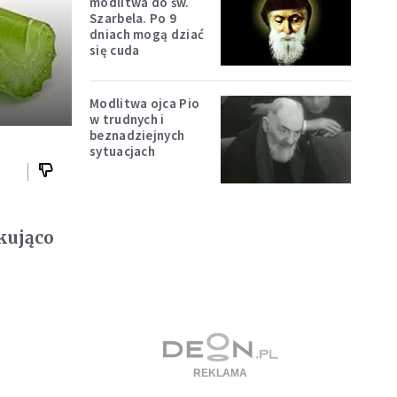
modlitwa do św.
Szarbela. Po 9
dniach mogą dziać
się cuda
Modlitwa ojca Pio
w trudnych i
beznadziejnych
sytuacjach
akująco