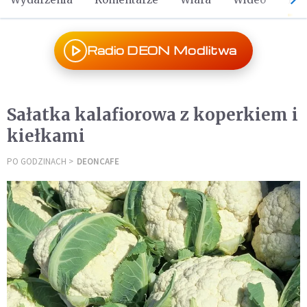
Radio DEON Modlitwa
Sałatka kalafiorowa z koperkiem i
kiełkami
PO GODZINACH
DEONCAFE