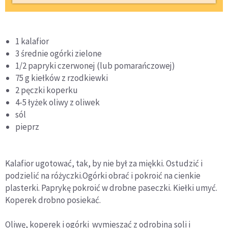
1 kalafior
3 średnie ogórki zielone
1/2 papryki czerwonej (lub pomarańczowej)
75 g kiełków z rzodkiewki
2 pęczki koperku
4-5 łyżek oliwy z oliwek
sól
pieprz
Kalafior ugotować, tak, by nie był za miękki. Ostudzić i
podzielić na różyczki.Ogórki obrać i pokroić na cienkie
plasterki. Paprykę pokroić w drobne paseczki. Kiełki umyć.
Koperek drobno posiekać.
Oliwę, koperek i ogórki wymieszać z odrobiną soli i