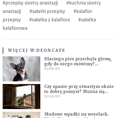
#przepisy siostry anastazji
#kuchnia siostry
anastazji
#sałatki przepisy
#kalafior
przepisy
#sałatka z kalafiora
#sałatka
kalafiorowa
WIĘCEJ W:
DEONCAFE
Dlaczego pies przechyla głowę,
gdy do niego mówimy?
Weterynarz wyjaśnia
DEONCAFE
Czy spanie przy otwartym oknie
to dobry pomysł? Można się
zdziwić, co mówią o tym
DEONCAFE
naukowcy
Modowe wpadki na weselach.