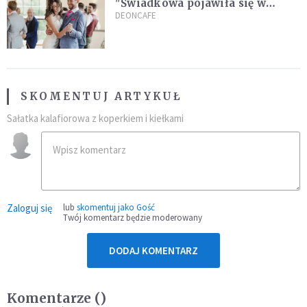
"Świadkowa pojawiła się w
czarnej, koronkowej mini"
DEONCAFE
SKOMENTUJ ARTYKUŁ
Sałatka kalafiorowa z koperkiem i kiełkami
Zaloguj się
lub
skomentuj jako Gość
Twój komentarz będzie moderowany
DODAJ KOMENTARZ
Komentarze (
)