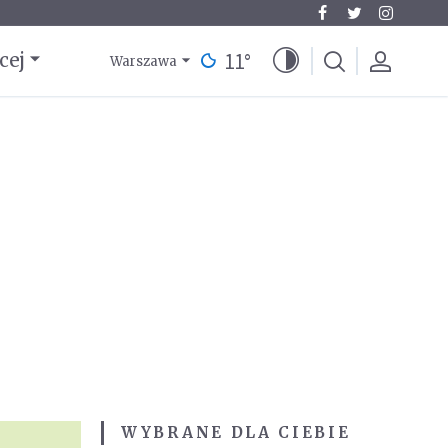
11
°
cej
Warszawa
WYBRANE DLA CIEBIE