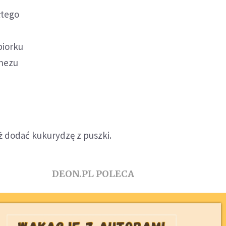
łtego
piorku
onezu
ż dodać kukurydzę z puszki.
DEON.PL POLECA