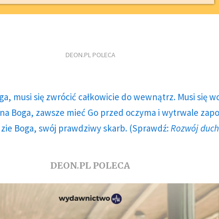
DEON.PL POLECA
ga, musi się zwrócić całkowicie do wewnątrz. Musi się w
a Boga, zawsze mieć Go przed oczyma i wytrwale zap
dzie Boga, swój prawdziwy skarb. (Sprawdź:
Rozwój duc
DEON.PL POLECA