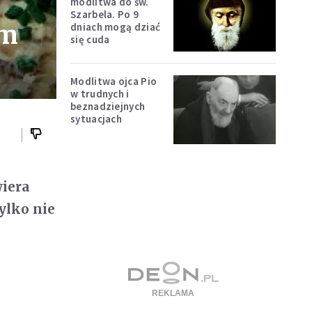
modlitwa do św.
Szarbela. Po 9
em
dniach mogą dziać
się cuda
Modlitwa ojca Pio
w trudnych i
beznadziejnych
sytuacjach
wiera
ylko nie