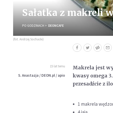
Sałatka z makreli 
PO GODZINACH
DEONCAFE
(fot. Andrzej Sochacki)
15 lat temu
Makrela jest wy
kwasy omega 3. 
S. Anastazja / DEON.pl / apio
przesadźcie z il
1 makrela wędzo
4 jaja