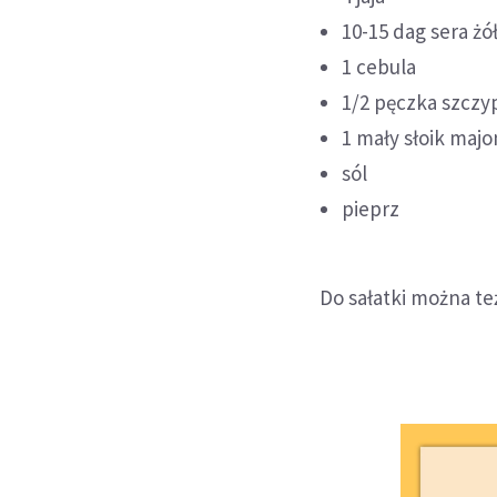
10-15 dag sera żó
1 cebula
1/2 pęczka szczy
1 mały słoik maj
sól
pieprz
Do sałatki można te