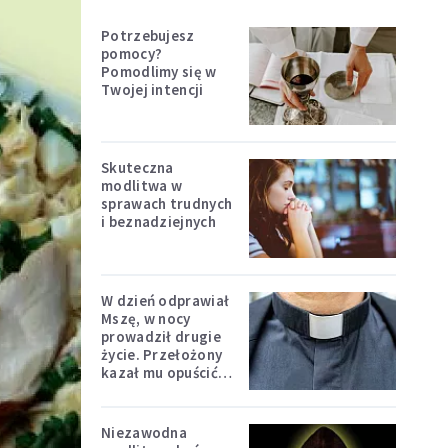
Potrzebujesz
pomocy?
Pomodlimy się w
Twojej intencji
Skuteczna
modlitwa w
sprawach trudnych
i beznadziejnych
W dzień odprawiał
Mszę, w nocy
prowadził drugie
życie. Przełożony
kazał mu opuścić
zakon
Niezawodna