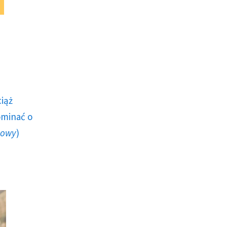
ciąż
ominać o
howy
)