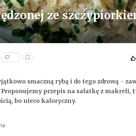
wędzonej ze szczypiorki
jątkowo smaczną rybą i do tego zdrową - za
Proponujemy przepis na sałatkę z makreli, t
ością, bo nieco kaloryczny.
na