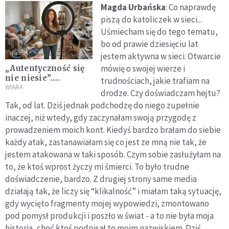
Magda Urbańska
: Co naprawdę
piszą do katoliczek w sieci...
Uśmiecham się do tego tematu,
bo od prawie dziesięciu lat
jestem aktywna w sieci. Otwarcie
mówię o swojej wierze i
„Autentyczność się
nie niesie”.
trudnościach, jakie trafiam na
Katoliczki o presji i
WIARA
drodze. Czy doświadczam hejtu?
sile social mediów
Tak, od lat. Dziś jednak podchodzę do niego zupełnie
inaczej, niż wtedy, gdy zaczynałam swoją przygodę z
prowadzeniem moich kont. Kiedyś bardzo brałam do siebie
każdy atak, zastanawiałam się co jest ze mną nie tak, że
jestem atakowana w taki sposób. Czym sobie zasłużyłam na
to, że ktoś wprost życzy mi śmierci. To było trudne
doświadczenie, bardzo. Z drugiej strony same media
działają tak, że liczy się “klikalność” i miałam taką sytuację,
gdy wycięto fragmenty mojej wypowiedzi, zmontowano
pod pomysł produkcji i poszło w świat - a to nie była moja
historia, choć ktoś podpisał to moim nazwiskiem. Dziś