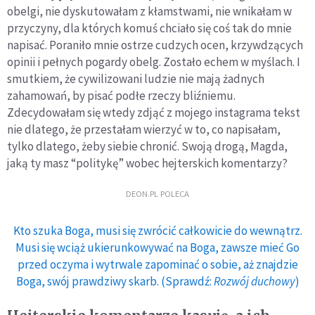
obelgi, nie dyskutowałam z kłamstwami, nie wnikałam w
przyczyny, dla których komuś chciało się coś tak do mnie
napisać. Poraniło mnie ostrze cudzych ocen, krzywdzących
opinii i pełnych pogardy obelg. Zostało echem w myślach. I
smutkiem, że cywilizowani ludzie nie mają żadnych
zahamowań, by pisać podłe rzeczy bliźniemu.
Zdecydowałam się wtedy zdjąć z mojego instagrama tekst
nie dlatego, że przestałam wierzyć w to, co napisałam,
tylko dlatego, żeby siebie chronić. Swoją drogą, Magda,
jaką ty masz “politykę” wobec hejterskich komentarzy?
DEON.PL POLECA
Kto szuka Boga, musi się zwrócić całkowicie do wewnątrz.
Musi się wciąż ukierunkowywać na Boga, zawsze mieć Go
przed oczyma i wytrwale zapominać o sobie, aż znajdzie
Boga, swój prawdziwy skarb. (Sprawdź:
Rozwój duchowy
)