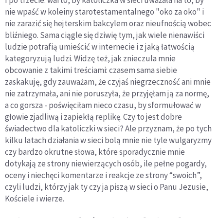
I po trzecie: warto, by katoliczka w sieci uważała na to, by
nie wpaść w koleiny starotestamentalnego "oko za oko" i
nie zarazić się hejterskim bakcylem oraz nieufnością wobec
bliźniego. Sama ciągle się dziwię tym, jak wiele nienawiści
ludzie potrafią umieścić w internecie i z jaką łatwością
kategoryzują ludzi. Widzę też, jak znieczula mnie
obcowanie z takimi treściami: czasem sama siebie
zaskakuję, gdy zauważam, że czyjaś niegrzeczność ani mnie
nie zatrzymała, ani nie poruszyła, że przyjęłam ją za normę,
a co gorsza - poświęciłam nieco czasu, by sformułować w
głowie zjadliwą i zapiekłą replikę. Czy to jest dobre
świadectwo dla katoliczki w sieci? Ale przyznam, że po tych
kilku latach działania w sieci bolą mnie nie tyle wulgaryzmy
czy bardzo okrutne słowa, które sporadycznie mnie
dotykają ze strony niewierzących osób, ile pełne pogardy,
oceny i niechęci komentarze i reakcje ze strony “swoich”,
czyli ludzi, którzy jak ty czy ja piszą w sieci o Panu Jezusie,
Kościele i wierze.