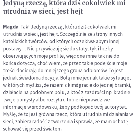
Jedyną rzeczą, która dziś cokolwiek mi
utrudnia w sieci, jest hejt
Magda
: Tak! Jedyną rzeczą, która dziś cokolwiek mi
utrudnia w sieci, jest hejt. Szczególnie ze strony innych
katolickich twórców, od których oczekiwałabym innej
postawy… Nie przywiązuję się do statystyk i liczby
obserwujących moje profile, więc one mnie tak nie do
końca dotyczą, choć wiem, że przez takie podejście moje
treści docierają do mniejszego grona odbiorców. To jest
jednak świadoma decyzja. Bolą mnie jednak takie sytuacje,
w których myślisz, że razem z kimś gracie do jednej bramki,
działacie na podobnym polu, a ktoś z zazdrości np. kradnie
twoje pomysły albo rozsyła o tobie nieprawdziwe
informacje w środowisku, żeby podkopać twój autorytet.
Myślę, że to jest główna rzecz, która utrudnia mi działania w
sieci, zabiera radość z tworzenia i sprawia, że mam ochotę
schować się przed światem.