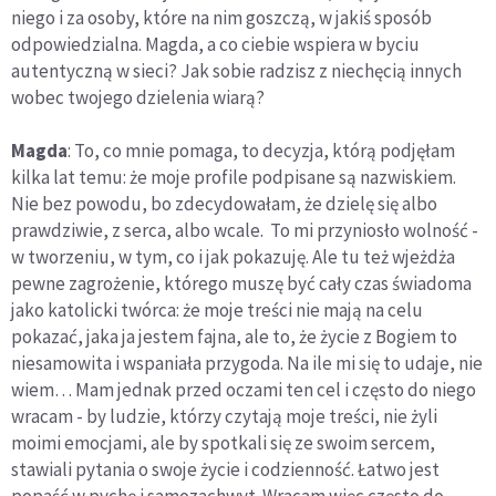
niego i za osoby, które na nim goszczą, w jakiś sposób
odpowiedzialna. Magda, a co ciebie wspiera w byciu
autentyczną w sieci? Jak sobie radzisz z niechęcią innych
wobec twojego dzielenia wiarą?
Magda
: To, co mnie pomaga, to decyzja, którą podjęłam
kilka lat temu: że moje profile podpisane są nazwiskiem.
Nie bez powodu, bo zdecydowałam, że dzielę się albo
prawdziwie, z serca, albo wcale. To mi przyniosło wolność -
w tworzeniu, w tym, co i jak pokazuję. Ale tu też wjeżdża
pewne zagrożenie, którego muszę być cały czas świadoma
jako katolicki twórca: że moje treści nie mają na celu
pokazać, jaka ja jestem fajna, ale to, że życie z Bogiem to
niesamowita i wspaniała przygoda. Na ile mi się to udaje, nie
wiem… Mam jednak przed oczami ten cel i często do niego
wracam - by ludzie, którzy czytają moje treści, nie żyli
moimi emocjami, ale by spotkali się ze swoim sercem,
stawiali pytania o swoje życie i codzienność. Łatwo jest