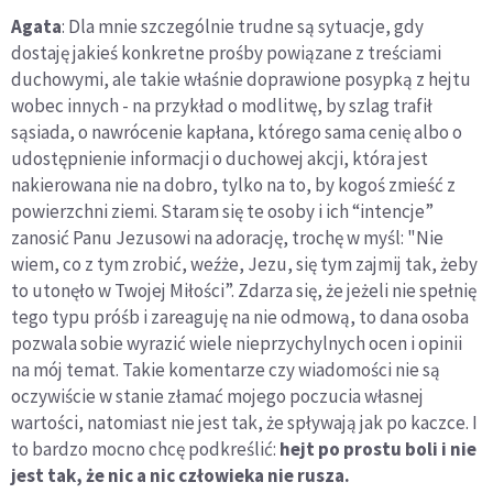
Agata
: Dla mnie szczególnie trudne są sytuacje, gdy
dostaję jakieś konkretne prośby powiązane z treściami
duchowymi, ale takie właśnie doprawione posypką z hejtu
wobec innych - na przykład o modlitwę, by szlag trafił
sąsiada, o nawrócenie kapłana, którego sama cenię albo o
udostępnienie informacji o duchowej akcji, która jest
nakierowana nie na dobro, tylko na to, by kogoś zmieść z
powierzchni ziemi. Staram się te osoby i ich “intencje”
zanosić Panu Jezusowi na adorację, trochę w myśl: "Nie
wiem, co z tym zrobić, weźże, Jezu, się tym zajmij tak, żeby
to utonęło w Twojej Miłości”. Zdarza się, że jeżeli nie spełnię
tego typu próśb i zareaguję na nie odmową, to dana osoba
pozwala sobie wyrazić wiele nieprzychylnych ocen i opinii
na mój temat. Takie komentarze czy wiadomości nie są
oczywiście w stanie złamać mojego poczucia własnej
wartości, natomiast nie jest tak, że spływają jak po kaczce. I
to bardzo mocno chcę podkreślić:
hejt po prostu boli i nie
jest tak, że nic a nic człowieka nie rusza.