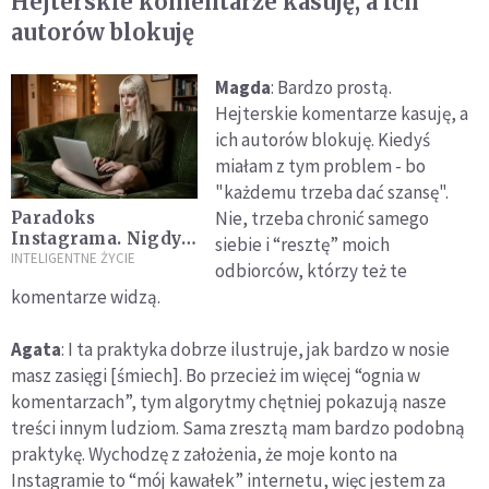
Hejterskie komentarze kasuję, a ich
autorów blokuję
Magda
: Bardzo prostą.
Hejterskie komentarze kasuję, a
ich autorów blokuję. Kiedyś
miałam z tym problem - bo
"każdemu trzeba dać szansę".
Nie, trzeba chronić samego
Paradoks
Instagrama. Nigdy
siebie i “resztę” moich
nie byliśmy tak
INTELIGENTNE ŻYCIE
odbiorców, którzy też te
widoczni i tak
komentarze widzą.
oddaleni
jednocześnie
Agata
: I ta praktyka dobrze ilustruje, jak bardzo w nosie
masz zasięgi [śmiech]. Bo przecież im więcej “ognia w
komentarzach”, tym algorytmy chętniej pokazują nasze
treści innym ludziom. Sama zresztą mam bardzo podobną
praktykę. Wychodzę z założenia, że moje konto na
Instagramie to “mój kawałek” internetu, więc jestem za