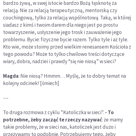
bardzo żywą, w swej istocie bardzo Bożą tęsknotę za
relacją. Nie za relacją terapeutyczną, mentorską czy
couchingową, tylko za relacją wspólnotową. Taką, w której
siadasz z kimś i twoim darem dla niego jest po prostu
towarzyszenie, usłyszenie jego trosk i zauważenie jego
problemu. Bycie: fizyczne bycie razem. Tylko tyle i aż tyle.
Kto wie, może stoimy przed wielkim renesansem Kościoła z
tego powodu? Może to tylko chwilowo treści dotyczące
wiary, dobra, nadziei i prawdy “się nie niosą” w sieci?
Magda
: Nie niosą? Hmmm… Myślę, że to dobry temat na
kolejny odcinek! [śmiech]
---
To druga rozmowa z cyklu "Katoliczka w sieci".
- To
potrzebne, żeby zacząć te rzeczy nazywać
: że mamy
takie problemy, że w sieci nas, katoliczek jest dużo i
przeżywamy to podobnie. Potrzebujemy tego, żeby