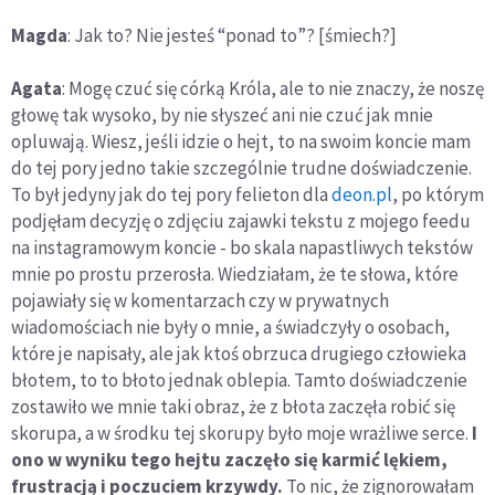
Magda
: Jak to? Nie jesteś “ponad to”? [śmiech?]
Agata
: Mogę czuć się córką Króla, ale to nie znaczy, że noszę
głowę tak wysoko, by nie słyszeć ani nie czuć jak mnie
opluwają. Wiesz, jeśli idzie o hejt, to na swoim koncie mam
do tej pory jedno takie szczególnie trudne doświadczenie.
To był jedyny jak do tej pory felieton dla
deon.pl
, po którym
podjęłam decyzję o zdjęciu zajawki tekstu z mojego feedu
na instagramowym koncie - bo skala napastliwych tekstów
mnie po prostu przerosła. Wiedziałam, że te słowa, które
pojawiały się w komentarzach czy w prywatnych
wiadomościach nie były o mnie, a świadczyły o osobach,
które je napisały, ale jak ktoś obrzuca drugiego człowieka
błotem, to to błoto jednak oblepia. Tamto doświadczenie
zostawiło we mnie taki obraz, że z błota zaczęła robić się
skorupa, a w środku tej skorupy było moje wrażliwe serce.
I
ono w wyniku tego hejtu zaczęło się karmić lękiem,
frustracją i poczuciem krzywdy.
To nic, że zignorowałam