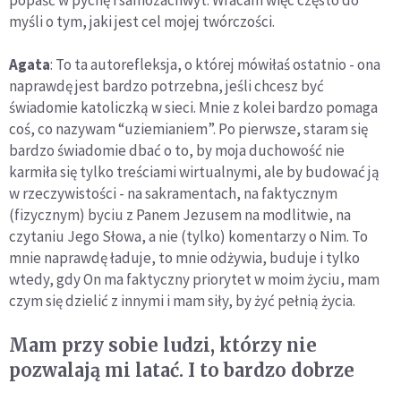
popaść w pychę i samozachwyt. Wracam więc często do
myśli o tym, jaki jest cel mojej twórczości.
Agata
: To ta autorefleksja, o której mówiłaś ostatnio - ona
naprawdę jest bardzo potrzebna, jeśli chcesz być
świadomie katoliczką w sieci. Mnie z kolei bardzo pomaga
coś, co nazywam “uziemianiem”. Po pierwsze, staram się
bardzo świadomie dbać o to, by moja duchowość nie
karmiła się tylko treściami wirtualnymi, ale by budować ją
w rzeczywistości - na sakramentach, na faktycznym
(fizycznym) byciu z Panem Jezusem na modlitwie, na
czytaniu Jego Słowa, a nie (tylko) komentarzy o Nim. To
mnie naprawdę ładuje, to mnie odżywia, buduje i tylko
wtedy, gdy On ma faktyczny priorytet w moim życiu, mam
czym się dzielić z innymi i mam siły, by żyć pełnią życia.
Mam przy sobie ludzi, którzy nie
pozwalają mi latać. I to bardzo dobrze