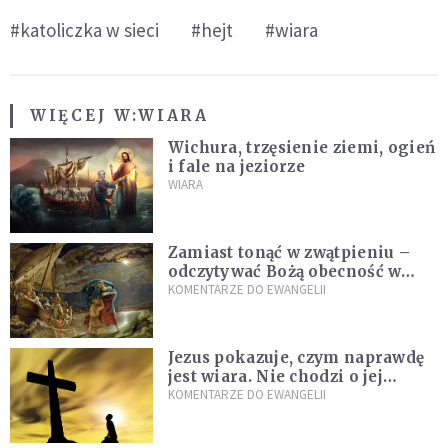
#katoliczka w sieci
#hejt
#wiara
WIĘCEJ W:
WIARA
Wichura, trzęsienie ziemi, ogień
i fale na jeziorze
WIARA
Zamiast tonąć w zwątpieniu –
odczytywać Bożą obecność w
burzach codziennego życia
KOMENTARZE DO EWANGELII
Jezus pokazuje, czym naprawdę
jest wiara. Nie chodzi o jej
wielkość
KOMENTARZE DO EWANGELII