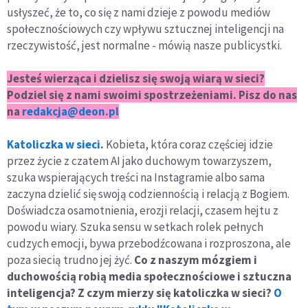
usłyszeć, że to, co się z nami dzieje z powodu mediów
społecznościowych czy wpływu sztucznej inteligencji na
rzeczywistość, jest normalne - mówią nasze publicystki.
Jesteś wierząca i dzielisz się swoją wiarą w sieci?
Podziel się z nami swoimi spostrzeżeniami. Pisz do nas
na
redakcja@deon.pl
Katoliczka w sieci.
Kobieta, która coraz częściej idzie
przez życie z czatem AI jako duchowym towarzyszem,
szuka wspierających treści na Instagramie albo sama
zaczyna dzielić się swoją codziennością i relacją z Bogiem.
Doświadcza osamotnienia, erozji relacji, czasem hejtu z
powodu wiary. Szuka sensu w setkach rolek pełnych
cudzych emocji, bywa przebodźcowana i rozproszona, ale
poza siecią trudno jej żyć.
Co z naszym mózgiem i
duchowością robią media społecznościowe i sztuczna
inteligencja? Z czym mierzy się katoliczka w sieci?
O