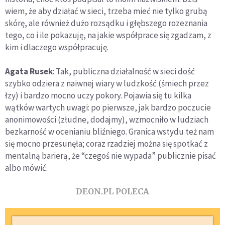
wiem, że aby działać w sieci, trzeba mieć nie tylko grubą
skórę, ale również dużo rozsądku i głębszego rozeznania
tego, co i ile pokazuję, na jakie współprace się zgadzam, z
kim i dlaczego współpracuję.
Agata Rusek
: Tak, publiczna działalność w sieci dość
szybko odziera z naiwnej wiary w ludzkość (śmiech przez
łzy) i bardzo mocno uczy pokory. Pojawia się tu kilka
wątków wartych uwagi: po pierwsze, jak bardzo poczucie
anonimowości (złudne, dodajmy), wzmocniło w ludziach
bezkarność w ocenianiu bliźniego. Granica wstydu też nam
się mocno przesunęła; coraz rzadziej można się spotkać z
mentalną barierą, że “czegoś nie wypada” publicznie pisać
albo mówić.
DEON.PL POLECA