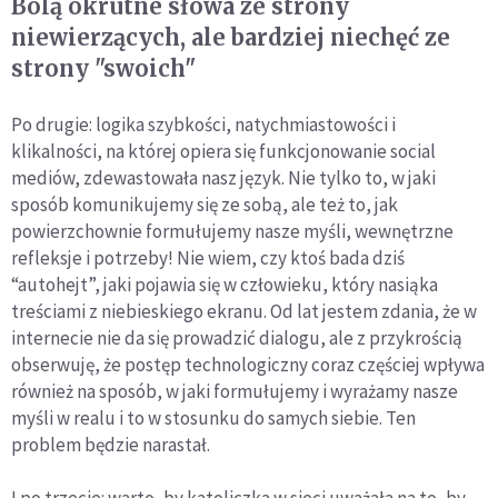
Bolą okrutne słowa ze strony
niewierzących, ale bardziej niechęć ze
strony "swoich"
Po drugie: logika szybkości, natychmiastowości i
klikalności, na której opiera się funkcjonowanie social
mediów, zdewastowała nasz język. Nie tylko to, w jaki
sposób komunikujemy się ze sobą, ale też to, jak
powierzchownie formułujemy nasze myśli, wewnętrzne
refleksje i potrzeby! Nie wiem, czy ktoś bada dziś
“autohejt”, jaki pojawia się w człowieku, który nasiąka
treściami z niebieskiego ekranu. Od lat jestem zdania, że w
internecie nie da się prowadzić dialogu, ale z przykrością
obserwuję, że postęp technologiczny coraz częściej wpływa
również na sposób, w jaki formułujemy i wyrażamy nasze
myśli w realu i to w stosunku do samych siebie. Ten
problem będzie narastał.