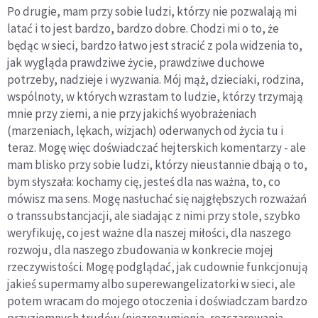
Po drugie, mam przy sobie ludzi, którzy nie pozwalają mi
latać i to jest bardzo, bardzo dobre. Chodzi mi o to, że
będąc w sieci, bardzo łatwo jest stracić z pola widzenia to,
jak wygląda prawdziwe życie, prawdziwe duchowe
potrzeby, nadzieje i wyzwania. Mój mąż, dzieciaki, rodzina,
wspólnoty, w których wzrastam to ludzie, którzy trzymają
mnie przy ziemi, a nie przy jakichś wyobrażeniach
(marzeniach, lękach, wizjach) oderwanych od życia tu i
teraz. Mogę więc doświadczać hejterskich komentarzy - ale
mam blisko przy sobie ludzi, którzy nieustannie dbają o to,
bym słyszała: kochamy cię, jesteś dla nas ważna, to, co
mówisz ma sens. Mogę nasłuchać się najgłębszych rozważań
o transsubstancjacji, ale siadając z nimi przy stole, szybko
weryfikuję, co jest ważne dla naszej miłości, dla naszego
rozwoju, dla naszego zbudowania w konkrecie mojej
rzeczywistości. Mogę podglądać, jak cudownie funkcjonują
jakieś supermamy albo superewangelizatorki w sieci, ale
potem wracam do mojego otoczenia i doświadczam bardzo