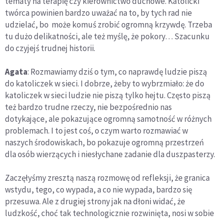
tematy na terapię czy kierownictwo duchowe. Katolicki
twórca powinien bardzo uważać na to, by tych rad nie
udzielać, bo może komuś zrobić ogromną krzywdę. Trzeba
tu dużo delikatności, ale też myślę, że pokory… Szacunku
do czyjejś trudnej historii.
Agata
: Rozmawiamy dziś o tym, co naprawdę ludzie piszą
do katoliczek w sieci. I dobrze, żeby to wybrzmiało: że do
katoliczek w sieci ludzie nie piszą tylko hejtu. Często piszą
też bardzo trudne rzeczy, nie bezpośrednio nas
dotykające, ale pokazujące ogromną samotność w różnych
problemach. I to jest coś, o czym warto rozmawiać w
naszych środowiskach, bo pokazuje ogromną przestrzeń
dla osób wierzących i niesłychane zadanie dla duszpasterzy.
Zaczęłyśmy zresztą naszą rozmowę od refleksji, że granica
wstydu, tego, co wypada, a co nie wypada, bardzo się
przesuwa. Ale z drugiej strony jak na dłoni widać, że
ludzkość, choć tak technologicznie rozwinięta, nosi w sobie