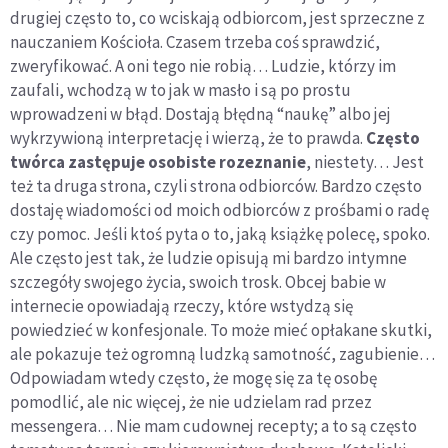
drugiej często to, co wciskają odbiorcom, jest sprzeczne z
nauczaniem Kościoła. Czasem trzeba coś sprawdzić,
zweryfikować. A oni tego nie robią… Ludzie, którzy im
zaufali, wchodzą w to jak w masło i są po prostu
wprowadzeni w błąd. Dostają błędną “naukę” albo jej
wykrzywioną interpretację i wierzą, że to prawda.
Często
twórca zastępuje osobiste rozeznanie
, niestety… Jest
też ta druga strona, czyli strona odbiorców. Bardzo często
dostaję wiadomości od moich odbiorców z prośbami o radę
czy pomoc. Jeśli ktoś pyta o to, jaką książkę polecę, spoko.
Ale często jest tak, że ludzie opisują mi bardzo intymne
szczegóły swojego życia, swoich trosk. Obcej babie w
internecie opowiadają rzeczy, które wstydzą się
powiedzieć w konfesjonale. To może mieć opłakane skutki,
ale pokazuje też ogromną ludzką samotność, zagubienie…
Odpowiadam wtedy często, że mogę się za tę osobę
pomodlić, ale nic więcej, że nie udzielam rad przez
messengera… Nie mam cudownej recepty; a to są często