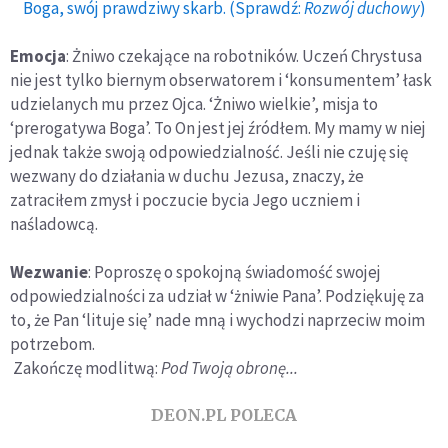
Boga, swój prawdziwy skarb. (Sprawdź:
Rozwój duchowy
)
Emocja
: Żniwo czekające na robotników. Uczeń Chrystusa
nie jest tylko biernym obserwatorem i ‘konsumentem’ łask
udzielanych mu przez Ojca. ‘Żniwo wielkie’, misja to
‘prerogatywa Boga’. To On jest jej źródłem. My mamy w niej
jednak także swoją odpowiedzialność. Jeśli nie czuję się
wezwany do działania w duchu Jezusa, znaczy, że
zatraciłem zmysł i poczucie bycia Jego uczniem i
naśladowcą.
Wezwanie
: Poproszę o spokojną świadomość swojej
odpowiedzialności za udział w ‘żniwie Pana’. Podziękuję za
to, że Pan ‘lituje się’ nade mną i wychodzi naprzeciw moim
potrzebom.
Zakończę modlitwą:
Pod Twoją obronę...
DEON.PL POLECA