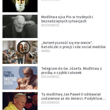
Modlitwa ojca Pio w trudnych i
beznadziejnych sytuacjach
DUCHOWOŚĆ
„Autentyczność się nie niesie”.
Katoliczki o presji i sile social mediów
WIARA
Telegram do św. Józefa. Modlitwa z
prośbą o szybki ratunek
DUCHOWOŚĆ
Tę modlitwę Jan Paweł II odmawiał
codziennie aż do śmierci. Podyktował
mu ją ojciec
DUCHOWOŚĆ