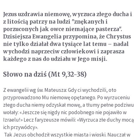
Jezus uzdrawia niemowę, wyrzuca złego ducha i
z litością patrzy na ludzi "znękanych i
porzuconych jak owce niemające pasterza".
Dzisiejsza Ewangelia przypomina, że Chrystus
nie tylko działał dwa tysiące lat temu – nadal
wychodzi naprzeciw człowiekowi i zaprasza
każdego z nas do udziału w Jego misji.
Słowo na dziś (Mt 9,32-38)
Z ewangelii wg św. Mateusza: Gdy ci wychodzili, oto
przyprowadzono Mu niemowę opętanego. Po wyrzuceniu
złego ducha niemy odzyskał mowę, a tłumy pełne podziwu
wołały: «Jeszcze się nigdy nic podobnego nie pojawiło w
Izraelu!» Lecz faryzeusze mówili: «Wyrzuca złe duchy mocą
ich przywódcy».
Tak Jezus obchodził wszystkie miasta i wioski. Nauczał w