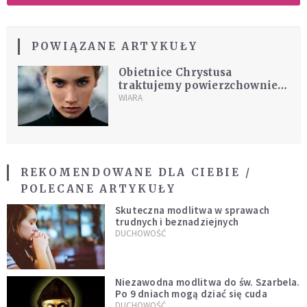
POWIĄZANE ARTYKUŁY
Obietnice Chrystusa
traktujemy powierzchownie i
nieufnie. Oto dowód
WIARA
REKOMENDOWANE DLA CIEBIE /
POLECANE ARTYKUŁY
Skuteczna modlitwa w sprawach
trudnych i beznadziejnych
DUCHOWOŚĆ
Niezawodna modlitwa do św. Szarbela.
Po 9 dniach mogą dziać się cuda
DUCHOWOŚĆ