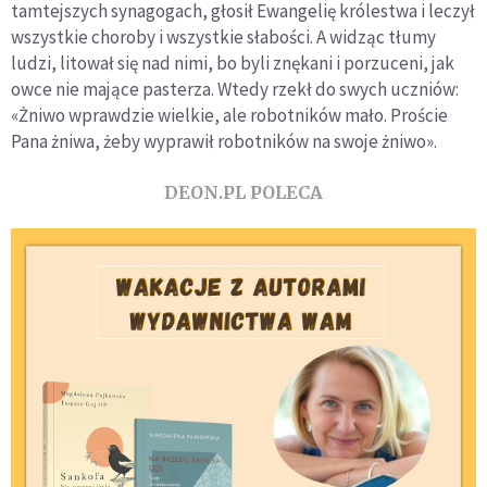
tamtejszych synagogach, głosił Ewangelię królestwa i leczył
wszystkie choroby i wszystkie słabości. A widząc tłumy
ludzi, litował się nad nimi, bo byli znękani i porzuceni, jak
owce nie mające pasterza. Wtedy rzekł do swych uczniów:
«Żniwo wprawdzie wielkie, ale robotników mało. Proście
Pana żniwa, żeby wyprawił robotników na swoje żniwo».
DEON.PL POLECA