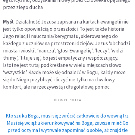
egzorcyzmu, odzyskania mowy przez człowieka opętanego
przez złego ducha
Myśl
: Działalność Jezusa zapisana na kartach ewangelii nie
jest tylko opowieścią o przeszłości. To jest także historia
Jego relacji i nauczania/kerygmatu, skierowanego do
każdego z uczniów na przestrzeni dziejów. Jezus ‘obchodzi
miasta i wioski’, ‘naucza’, ‘głosi Ewangelię’, ‘leczy’, ‘widzi
tłumy’, ‘lituje się’, bo jest empatyczny i współczujący.
Istotne jest tutaj podkreślane w wielu miejscach słowo
‘wszystkie’. Każdy może się odnaleźć w Bogu, każdy może
się do Niego przybliżyć i liczyć nie tylko na chwilowy
komfort, ale na rzeczywistą i długofalową pomoc.
DEON.PL POLECA
Kto szuka Boga, musi się zwrócić całkowicie do wewnątrz.
Musi się wciąż ukierunkowywać na Boga, zawsze mieć Go
przed oczyma i wytrwale zapominać o sobie, aż znajdzie