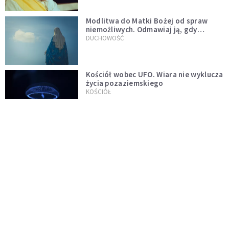
Modlitwa do Matki Bożej od spraw
niemożliwych. Odmawiaj ją, gdy
wszystko idzie źle
DUCHOWOŚĆ
Kościół wobec UFO. Wiara nie wyklucza
życia pozaziemskiego
KOŚCIÓŁ