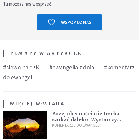
Tu możesz nas wesprzeć.
WSPOMÓŻ NAS
TEMATY W ARTYKULE
#słowo na dziś
#ewangelia z dnia
#komentarz
do ewangelii
WIĘCEJ W:
WIARA
Bożej obecności nie trzeba
szukać daleko. Wystarczy
nauczyć się słuchać
KOMENTARZE DO EWANGELII