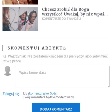
Chcesz zrobić dla Boga
wszystko? Uważaj, by nie wpaść
w groźną pułapkę
KOMENTARZE DO EWANGELII
SKOMENTUJ ARTYKUŁ
Ks. Węgrzyniak: Nie zostałem księdzem dla pieniędzy, albo żeby mieć
łatwą pracę
Zaloguj się
lub
skomentuj jako Gość
Twój komentarz będzie moderowany
DODAJ KOMENTARZ