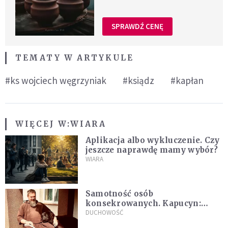
SPRAWDŹ CENĘ
TEMATY W ARTYKULE
#ks wojciech węgrzyniak
#ksiądz
#kapłan
WIĘCEJ W:
WIARA
Aplikacja albo wykluczenie. Czy
jeszcze naprawdę mamy wybór?
WIARA
Samotność osób
konsekrowanych. Kapucyn:
Życie w pojedynkę rzadko jest
DUCHOWOŚĆ
sielanką