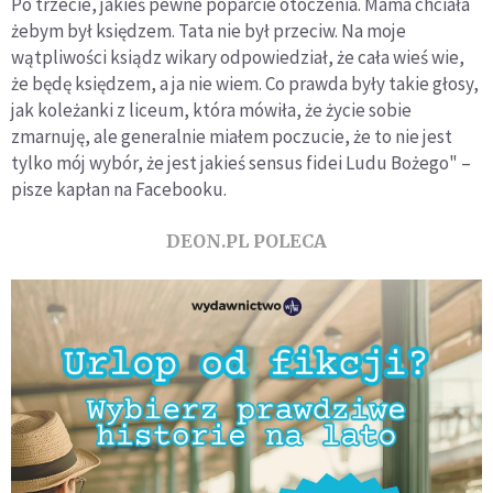
Po trzecie, jakieś pewne poparcie otoczenia. Mama chciała
żebym był księdzem. Tata nie był przeciw. Na moje
wątpliwości ksiądz wikary odpowiedział, że cała wieś wie,
że będę księdzem, a ja nie wiem. Co prawda były takie głosy,
jak koleżanki z liceum, która mówiła, że życie sobie
zmarnuję, ale generalnie miałem poczucie, że to nie jest
tylko mój wybór, że jest jakieś sensus fidei Ludu Bożego" –
pisze kapłan na Facebooku.
DEON.PL POLECA