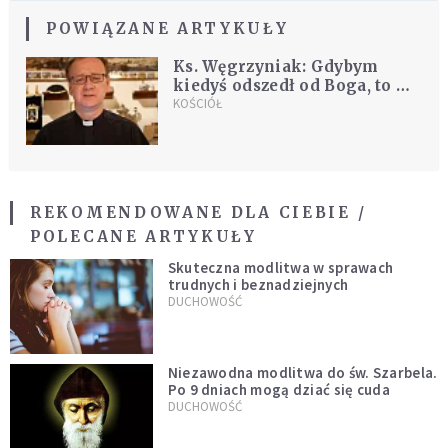
POWIĄZANE ARTYKUŁY
Ks. Węgrzyniak: Gdybym
kiedyś odszedł od Boga, to mi
nie wierzcie
KOŚCIÓŁ
REKOMENDOWANE DLA CIEBIE /
POLECANE ARTYKUŁY
Skuteczna modlitwa w sprawach
trudnych i beznadziejnych
DUCHOWOŚĆ
Niezawodna modlitwa do św. Szarbela.
Po 9 dniach mogą dziać się cuda
DUCHOWOŚĆ