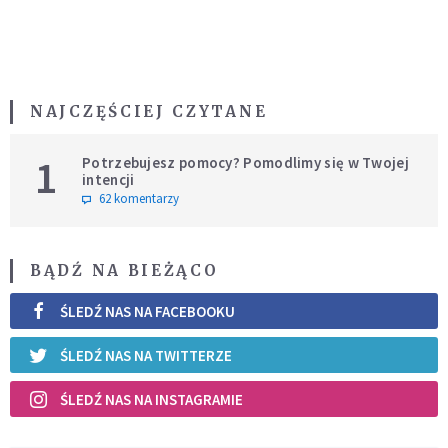
NAJCZĘŚCIEJ CZYTANE
1
Potrzebujesz pomocy? Pomodlimy się w Twojej
intencji
62 komentarzy
BĄDŹ NA BIEŻĄCO
ŚLEDŹ NAS NA FACEBOOKU
ŚLEDŹ NAS NA TWITTERZE
ŚLEDŹ NAS NA INSTAGRAMIE