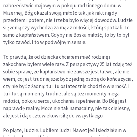
nabożeństwie majowym w pokoju rodzinnego domu w
Mizernej, Bóg okazał swoją miłość tak, jak nikt nigdy
przedtem i potem, nie trzeba było więcej dowodów. Ludzie
się żenią czy wychodzą za mąż z miłości, którą spotkali. To
samo z kapłaństwem. Gdyby nie Boska miłość, to by to był
tylko zawód. I to w podwójnym sensie.
To prawda, że od dziecka chciałem mieć rodzinę i
zakochany byłem wiele razy. Z perspektywy 25 lat zdaję też
sobie sprawę, że kapłaństwo nie zawsze jest łatwe, ale nie
wiem, co jest trudniejsze: być z jedną osobą do końca życia,
czy nie być z żadną: tu i tu ostatecznie chodzi o wierność. I
tu i tu są momenty trudne, ale są też momenty mega
radości, pokoju serca, ukochania i spełnienia. Bo Bóg jest
naprawdę realny. Może nie tak namacalny, nie tak cielesny,
ale jest i daje człowiekowi siłę do wszystkiego.
Po piąte, ludzie. Lubiłem ludzi. Nawet jeśli siedziałem w