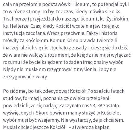
całą na przełomie podstawówki i liceum, to potencjał był. I
to w różne strony. To był też czas, kiedy mówiło się o ks.
Tischnerze (przyjeżdżał do naszego liceum), ks. Życińskim,
ks. Hellerze. Czas, kiedy Kościół wcale nie jawił się jako
instytucja zacofana. Wręcz przeciwnie. Fakty i historia
mówiły za Kościołem. Komuniści co prawda twierdzili
inaczej, ale ich się nie słuchało z zasady. I cieszę się do dziś,
że wiara nie walczy z rozumem, że ksiądz nie musi wyłączać
rozumu i że bycie księdzem to żaden irracjonalny wybór.
Nigdy nie musiałem rezygnować z myślenia, żeby nie
zrezygnować z wiary.
Po siódme, bo tak zdecydował Kościół. Po sześciu latach
studiów, formacji, poznania człowieka przełożeni
powiedzieli, że się nadaję. Zaczynało nas 58, 38 zostało
wyświęconych. Skoro bowiem mamy służyć w Kościele,
wybór musi być wzajemny. Nie wystarczy, że ja chciałem.
Musiał chcieć jeszcze Kościół" – stwierdza kapłan.