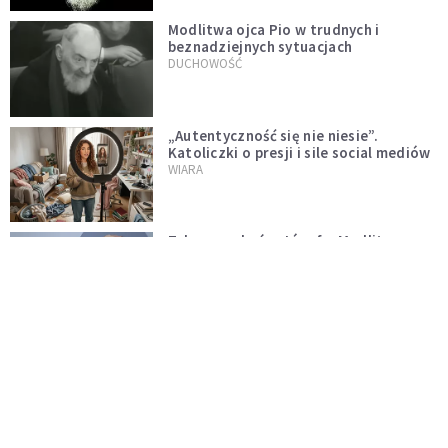
Modlitwa ojca Pio w trudnych i
beznadziejnych sytuacjach
DUCHOWOŚĆ
„Autentyczność się nie niesie”.
Katoliczki o presji i sile social mediów
WIARA
Telegram do św. Józefa. Modlitwa z
prośbą o szybki ratunek
DUCHOWOŚĆ
Tę modlitwę Jan Paweł II odmawiał
codziennie aż do śmierci. Podyktował
mu ją ojciec
DUCHOWOŚĆ