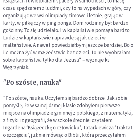
książkach i uwielbiałem spacery w samotności, to masę
czasu spędzałem z ludźmi, czy to na wypadach w góry, czy
organizując we wsi olimpiady zimowe i letnie, grając w
karty, w piłkę czy w ping ponga. Dom rodzinny był bardzo
gościnny. To się udzielało. I w kapłaństwie pomaga bardzo.
Ludzie w kapłaństwie naprawdę są jak dzieci w
małżeństwie. A nawet powiedziałbym jeszcze bardziej. Bo o
ile można żyć w małżeństwie bez dzieci, to nie wyobrażam
sobie kapłaństwa tylko dla Jezusa" – wyznaje ks.
Węgrzyniak.
"Po szóste, nauka"
"Po szóste, nauka. Uczyłem się bardzo dobrze. Jak sobie
pomyślę, że w samej ósmej klasie zdobyłem pierwsze
miejsce na olimpiadzie gminnej z polskiego, z matematyki,
z fizyki i z geografii, że w szkole średniej czytałem
Ingardena ‘Książeczkę o człowieku’, Tatarkiewicza ‘Traktat
o szczęściu’, już nie mówiąc o Biblii, która przeczytałem