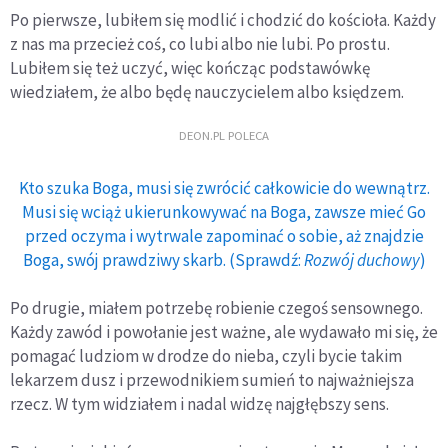
Po pierwsze, lubiłem się modlić i chodzić do kościoła. Każdy
z nas ma przecież coś, co lubi albo nie lubi. Po prostu.
Lubiłem się też uczyć, więc kończąc podstawówkę
wiedziałem, że albo będę nauczycielem albo księdzem.
DEON.PL POLECA
Kto szuka Boga, musi się zwrócić całkowicie do wewnątrz.
Musi się wciąż ukierunkowywać na Boga, zawsze mieć Go
przed oczyma i wytrwale zapominać o sobie, aż znajdzie
Boga, swój prawdziwy skarb. (Sprawdź:
Rozwój duchowy
)
Po drugie, miałem potrzebę robienie czegoś sensownego.
Każdy zawód i powołanie jest ważne, ale wydawało mi się, że
pomagać ludziom w drodze do nieba, czyli bycie takim
lekarzem dusz i przewodnikiem sumień to najważniejsza
rzecz. W tym widziałem i nadal widzę najgłębszy sens.