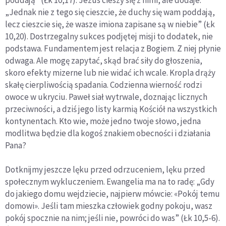
poddają” (Łk 10,17). Jezus cieszy się z nimi, ale dodaje:
„Jednak nie z tego się cieszcie, że duchy się wam poddają,
lecz cieszcie się, że wasze imiona zapisane są w niebie” (Łk
10,20). Dostrzegalny sukces podjętej misji to dodatek, nie
podstawa. Fundamentem jest relacja z Bogiem. Z niej płynie
odwaga. Ale mogę zapytać, skąd brać siły do głoszenia,
skoro efekty mizerne lub nie widać ich wcale. Kropla drąży
skałę cierpliwością spadania. Codzienna wierność rodzi
owoce w ukryciu. Paweł siał wytrwale, doznając licznych
przeciwności, a dziś jego listy karmią Kościół na wszystkich
kontynentach. Kto wie, może jedno twoje słowo, jedna
modlitwa będzie dla kogoś znakiem obecności i działania
Pana?
Dotknijmy jeszcze lęku przed odrzuceniem, lęku przed
społecznym wykluczeniem. Ewangelia ma na to radę: „Gdy
do jakiego domu wejdziecie, najpierw mówcie: «Pokój temu
domowi». Jeśli tam mieszka człowiek godny pokoju, wasz
pokój spocznie na nim; jeśli nie, powróci do was” (Łk 10,5-6).