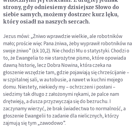
widocznymi jej efektami. Z drugiej jednak
strony, gdy odniesiemy dzisiejsze Słowo do
siebie samych, możemy dostrzec kurz lęku,
który osiadł na naszych sercach.
Jezus mówi: „Żniwo wprawdzie wielkie, ale robotników
mało; proście więc Pana żniwa, żeby wyprawił robotników na
swoje żniwo” (Łk 10,2). Nie chodzi Mu o statystyki. Chodzi o
to, że Ewangelia to nie starożytne pismo, które opowiada
dawną historię, lecz Dobra Nowina, która czeka na
głoszenie wszędzie tam, gdzie pojawiają się chrześcijanie –
w szpitalnej sali, w autobusie, a nawet w kuchni mojego
domu. Niestety, niekiedy my – ochrzczeni i posłani –
siedzimy tak długo z założonymi rękami, że palce nam
drętwieją, a dusza przyzwyczaja się do bezruchu. I
zaczynamy wierzyć, że brak świadectwa to normalność, a
głoszenie Ewangelii to zadanie dla nielicznych, którzy
zajmują się tym „zawodowo”.