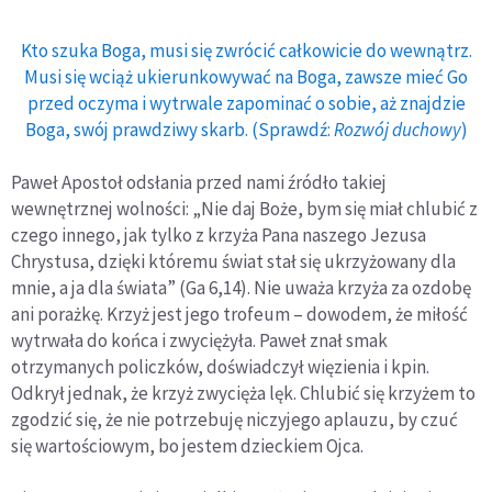
Kto szuka Boga, musi się zwrócić całkowicie do wewnątrz.
Musi się wciąż ukierunkowywać na Boga, zawsze mieć Go
przed oczyma i wytrwale zapominać o sobie, aż znajdzie
Boga, swój prawdziwy skarb. (Sprawdź:
Rozwój duchowy
)
Paweł Apostoł odsłania przed nami źródło takiej
wewnętrznej wolności: „Nie daj Boże, bym się miał chlubić z
czego innego, jak tylko z krzyża Pana naszego Jezusa
Chrystusa, dzięki któremu świat stał się ukrzyżowany dla
mnie, a ja dla świata” (Ga 6,14). Nie uważa krzyża za ozdobę
ani porażkę. Krzyż jest jego trofeum – dowodem, że miłość
wytrwała do końca i zwyciężyła. Paweł znał smak
otrzymanych policzków, doświadczył więzienia i kpin.
Odkrył jednak, że krzyż zwycięża lęk. Chlubić się krzyżem to
zgodzić się, że nie potrzebuję niczyjego aplauzu, by czuć
się wartościowym, bo jestem dzieckiem Ojca.