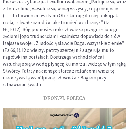
Pierwsze czytanie jest wielkim wołaniem: „Radujcie się wraz
z Jerozolimą, weselcie się w niej wszyscy, co ją miłujecie.
(…) To bowiem mówi Pan: «Oto skieruję do niej pokój jak
rzekę i chwałę narodów jak strumień wezbrany»” (Iz
66,10.12). Bóg podnosi wzrok człowieka przygniecionego
życiem i jego trudnościami. Psalmista dopowiada do słów
Izajasza swoje: „Z radością sławcie Boga, wszystkie ziemie”
(Ps 66,1). Kto wierzy, patrzy szerzej niż sugerują mu to
nagłówki na portalach. Dostrzega wschód słońca i
wsłuchuje się w wodę płynącą ku morzu, widząc w tym rękę
Stwórcy. Patrzy na cichego starca z różańcem i widzi tę
nieoczywistą współpracę człowieka z Bogiem przy
odnawianiu świata.
DEON.PL POLECA