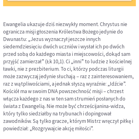
Ewangelia ukazuje dziś niezwykły moment. Chrystus nie
ogranicza misji głoszenia Królestwa Bożego jedynie do
Dwunastu: „Jezus wyznaczył jeszcze innych
siedemdziesięciu dwóch uczniów i wysłał ich po dwóch
przed sobą do każdego miasta i miejscowości, dokąd sam
przyjść zamierzał” (Łk 10,1). Ci „inni” to ludzie z kościelnej
ławki, nie z prezbiterium. To ci, którzy podczas liturgii
może zazwyczaj jedynie słuchają – raz z zainteresowaniem,
raz z wątpliwościami, a jednak słyszą wyraźnie: „Idźcie”.
Kościół ma w swoim DNA powszechność misji – chrzest
włącza każdego z nas w ten sam strumień posłanych do
świata z Ewangelią. Nie może być chrześcijanina-widza,
który tylko siedziałby na trybunach i dopingował
zawodników. Są tylko gracze, którym Mistrz wręczył piłkę i
powiedział: „Rozgrywajcie akcję miłości”.