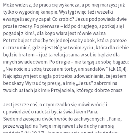
Może widzisz, że praca cię wykańcza, a po niej marzysz już
tylko o wygodnej kanapie. Wystygł więc też i wszelki
ewangelizacyjny zapał. Co zrobić? Jezus podpowiada dwie
proste rzeczy. Po pierwsze – idź po drugiego, spotkaj się i
pogadaj z kimś, dla kogo wiara jest równie ważna.
Potrzebujesz choćby tej jednej osoby obok, która pomoże
ci zrozumieć, gdzie jest Bóg w twoim życiu, która dla ciebie
będzie bratem – i już ta relacja sama w sobie będzie dla
innych świadectwem. Po drugie – nie targaj ze sobą bagażu:
„Nie noście z sobą trzosa ani torby, ani sandałów” (Łk 10,4).
Najcięższym jest ciągła potrzeba udowadniania, że jestem
bez skazy. Wyrzuć tę presję, a imię „Jezus” zabrzmi na
twoich ustach jak imię Przyjaciela, którego dobrze znasz.
Jest jeszcze coś, o czym rzadko się mówi: wrócić i
opowiedzieć o radości bycia świadkiem Pana.
Siedemdziesięciu dwóch wróciło zachwyconych: „Panie,
przez wzgląd na Twoje imię nawet złe duchy nam się