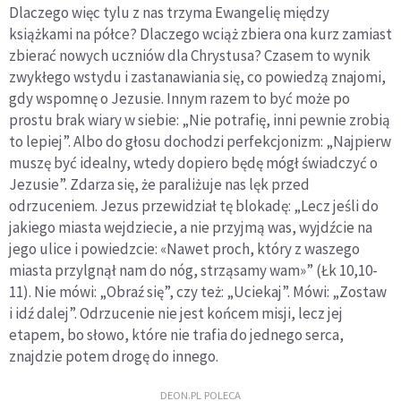
Dlaczego więc tylu z nas trzyma Ewangelię między
książkami na półce? Dlaczego wciąż zbiera ona kurz zamiast
zbierać nowych uczniów dla Chrystusa? Czasem to wynik
zwykłego wstydu i zastanawiania się, co powiedzą znajomi,
gdy wspomnę o Jezusie. Innym razem to być może po
prostu brak wiary w siebie: „Nie potrafię, inni pewnie zrobią
to lepiej”. Albo do głosu dochodzi perfekcjonizm: „Najpierw
muszę być idealny, wtedy dopiero będę mógł świadczyć o
Jezusie”. Zdarza się, że paraliżuje nas lęk przed
odrzuceniem. Jezus przewidział tę blokadę: „Lecz jeśli do
jakiego miasta wejdziecie, a nie przyjmą was, wyjdźcie na
jego ulice i powiedzcie: «Nawet proch, który z waszego
miasta przylgnął nam do nóg, strząsamy wam»” (Łk 10,10-
11). Nie mówi: „Obraź się”, czy też: „Uciekaj”. Mówi: „Zostaw
i idź dalej”. Odrzucenie nie jest końcem misji, lecz jej
etapem, bo słowo, które nie trafia do jednego serca,
znajdzie potem drogę do innego.
DEON.PL POLECA