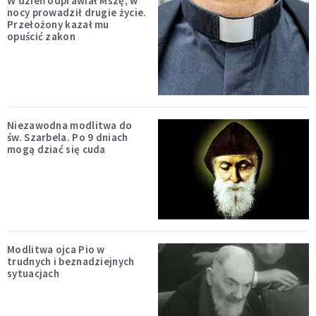
W dzień odprawiał Mszę, w
nocy prowadził drugie życie.
Przełożony kazał mu
opuścić zakon
Niezawodna modlitwa do
św. Szarbela. Po 9 dniach
mogą dziać się cuda
Modlitwa ojca Pio w
trudnych i beznadziejnych
sytuacjach