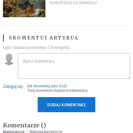
burzach codziennego życia
KOMENTARZE DO EWANGELII
SKOMENTUJ ARTYKUŁ
Lęki i radości posłanego z Ewangelią
Zaloguj się
lub
skomentuj jako Gość
Twój komentarz będzie moderowany
DODAJ KOMENTARZ
Komentarze (
)
Najnowsze
Najpopularniejsze