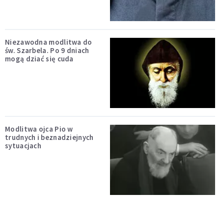
Niezawodna modlitwa do
św. Szarbela. Po 9 dniach
mogą dziać się cuda
Modlitwa ojca Pio w
trudnych i beznadziejnych
sytuacjach