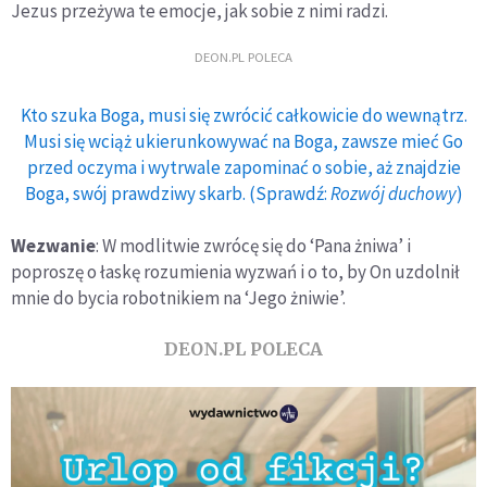
Jezus przeżywa te emocje, jak sobie z nimi radzi.
DEON.PL POLECA
Kto szuka Boga, musi się zwrócić całkowicie do wewnątrz.
Musi się wciąż ukierunkowywać na Boga, zawsze mieć Go
przed oczyma i wytrwale zapominać o sobie, aż znajdzie
Boga, swój prawdziwy skarb. (Sprawdź:
Rozwój duchowy
)
Wezwanie
: W modlitwie zwrócę się do ‘Pana żniwa’ i
poproszę o łaskę rozumienia wyzwań i o to, by On uzdolnił
mnie do bycia robotnikiem na ‘Jego żniwie’.
DEON.PL POLECA