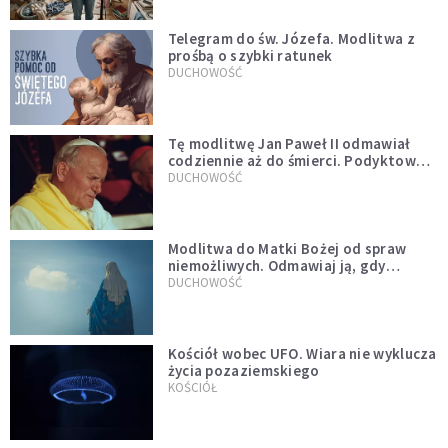
Telegram do św. Józefa. Modlitwa z
prośbą o szybki ratunek
DUCHOWOŚĆ
Tę modlitwę Jan Paweł II odmawiał
codziennie aż do śmierci. Podyktował
mu ją ojciec
DUCHOWOŚĆ
Modlitwa do Matki Bożej od spraw
niemożliwych. Odmawiaj ją, gdy
wszystko idzie źle
DUCHOWOŚĆ
Kościół wobec UFO. Wiara nie wyklucza
życia pozaziemskiego
KOŚCIÓŁ