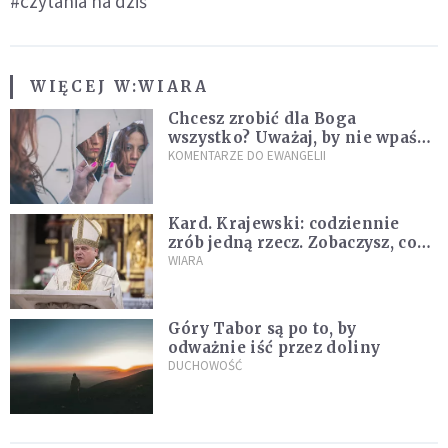
#czytania na dziś
WIĘCEJ W:
WIARA
Chcesz zrobić dla Boga
wszystko? Uważaj, by nie wpaść
w groźną pułapkę
KOMENTARZE DO EWANGELII
Kard. Krajewski: codziennie
zrób jedną rzecz. Zobaczysz, co
stanie się z twoim życiem
WIARA
Góry Tabor są po to, by
odważnie iść przez doliny
DUCHOWOŚĆ