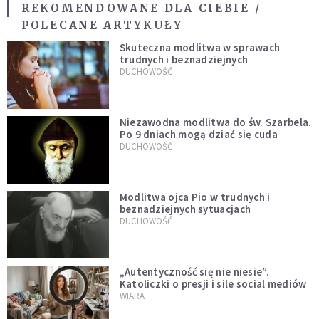
REKOMENDOWANE DLA CIEBIE /
POLECANE ARTYKUŁY
Skuteczna modlitwa w sprawach
trudnych i beznadziejnych
DUCHOWOŚĆ
Niezawodna modlitwa do św. Szarbela.
Po 9 dniach mogą dziać się cuda
DUCHOWOŚĆ
Modlitwa ojca Pio w trudnych i
beznadziejnych sytuacjach
DUCHOWOŚĆ
„Autentyczność się nie niesie”.
Katoliczki o presji i sile social mediów
WIARA