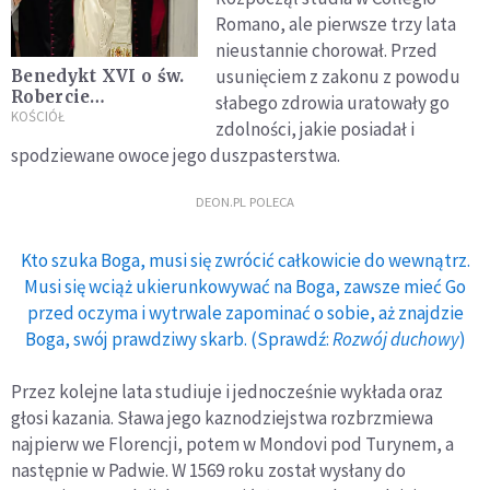
Romano, ale pierwsze trzy lata
nieustannie chorował. Przed
usunięciem z zakonu z powodu
Benedykt XVI o św.
Robercie
słabego zdrowia uratowały go
Bellarminie
KOŚCIÓŁ
zdolności, jakie posiadał i
spodziewane owoce jego duszpasterstwa.
DEON.PL POLECA
Kto szuka Boga, musi się zwrócić całkowicie do wewnątrz.
Musi się wciąż ukierunkowywać na Boga, zawsze mieć Go
przed oczyma i wytrwale zapominać o sobie, aż znajdzie
Boga, swój prawdziwy skarb. (Sprawdź:
Rozwój duchowy
)
Przez kolejne lata studiuje i jednocześnie wykłada oraz
głosi kazania. Sława jego kaznodziejstwa rozbrzmiewa
najpierw we Florencji, potem w Mondovi pod Turynem, a
następnie w Padwie. W 1569 roku został wysłany do