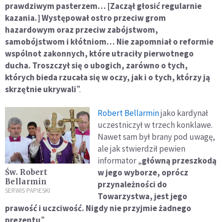
prawdziwym pasterzem… [Zaczął głosić regularnie
kazania.] Występował ostro przeciw grom
hazardowym oraz przeciw zabójstwom,
samobójstwom i kłótniom… Nie zapomniał o reformie
wspólnot zakonnych, które utraciły pierwotnego
ducha. Troszczył się o ubogich, zarówno o tych,
których bieda rzucała się w oczy, jak i o tych, którzy ją
skrzętnie ukrywali
”.
Robert Bellarmin
jako kardynał
uczestniczył w trzech konklawe.
Nawet sam był brany pod uwagę,
ale jak stwierdził pewien
informator „
główną przeszkodą
w jego wyborze, oprócz
Św. Robert
Bellarmin
przynależności do
SERWIS PAPIESKI
Towarzystwa, jest jego
prawość i uczciwość. Nigdy nie przyjmie żadnego
prezentu
”.