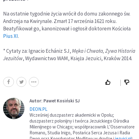
Na ostatnie tygodnie życia wrócił do domu zakonnego św.
Andrzeja na Kwirynale. Zmarł 17 września 1621 roku.
Beatyfikował go, kanonizował i ogłosił doktorem Kościoła
Pius XI
.
* Cytaty za: Ignacio Echániz SJ,
Męka i Chwała, Żywa Historia
Jezuitów
, Wydawnictwo WAM, Księża Jezuici, Kraków 2014.
Autor: Paweł Kosiński SJ
DEON.PL
Wcześniej duszpasterz akademicki w Opolu;
duszpasterz polonijny i twórca Jezuickiego Ośrodka
Milenijnego w Chicago; współpracownik L’Osservatore
Romano, Studia Inigo, Posłańca Serca Jezusa i Radia
Deon oraz Koordynator Modlitwy w drodze i
jezuici.pl
;