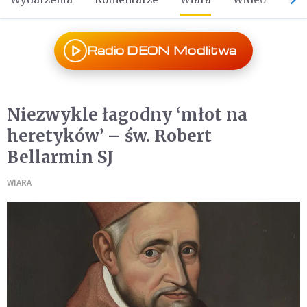
Radio DEON Modlitwa
Niezwykle łagodny ‘młot na
heretyków’ – św. Robert
Bellarmin SJ
WIARA