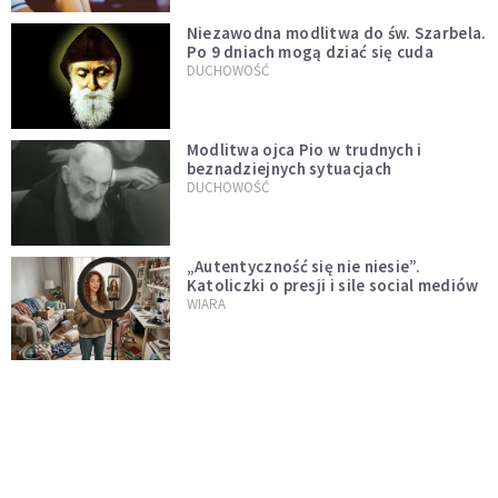
Niezawodna modlitwa do św. Szarbela.
Po 9 dniach mogą dziać się cuda
DUCHOWOŚĆ
Modlitwa ojca Pio w trudnych i
beznadziejnych sytuacjach
DUCHOWOŚĆ
„Autentyczność się nie niesie”.
Katoliczki o presji i sile social mediów
WIARA
Telegram do św. Józefa. Modlitwa z
prośbą o szybki ratunek
DUCHOWOŚĆ