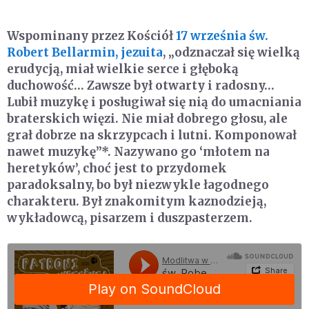
Wspominany przez Kościół
17 września
św.
Robert Bellarmin, jezuita
, „odznaczał się wielką
erudycją, miał wielkie serce i głęboką
duchowość… Zawsze był otwarty i radosny…
Lubił muzykę i posługiwał się nią do umacniania
braterskich więzi. Nie miał dobrego głosu, ale
grał dobrze na skrzypcach i lutni. Komponował
nawet muzykę”*. Nazywano go ‘młotem na
heretyków’, choć jest to przydomek
paradoksalny, bo był niezwykle łagodnego
charakteru. Był znakomitym kaznodzieją,
wykładowcą, pisarzem i duszpasterzem.