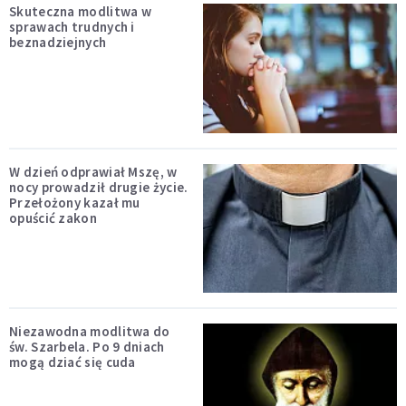
Skuteczna modlitwa w
sprawach trudnych i
beznadziejnych
W dzień odprawiał Mszę, w
nocy prowadził drugie życie.
Przełożony kazał mu
opuścić zakon
Niezawodna modlitwa do
św. Szarbela. Po 9 dniach
mogą dziać się cuda