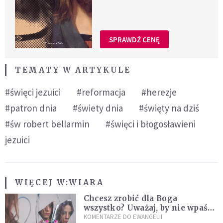
SPRAWDŹ CENĘ
TEMATY W ARTYKULE
#święci jezuici
#reformacja
#herezje
#patron dnia
#świety dnia
#święty na dziś
#św robert bellarmin
#święci i błogosławieni
jezuici
WIĘCEJ W:
WIARA
Chcesz zrobić dla Boga
wszystko? Uważaj, by nie wpaść
w groźną pułapkę
KOMENTARZE DO EWANGELII