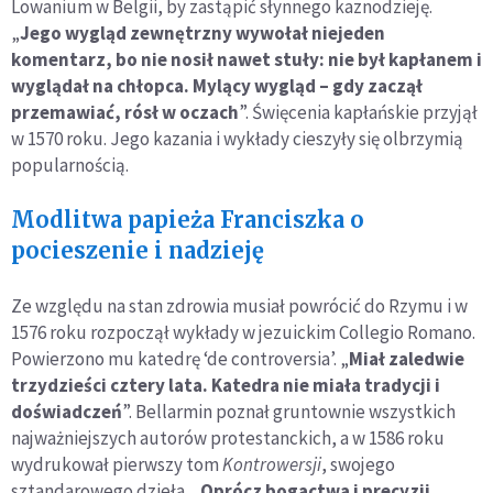
Lowanium w Belgii, by zastąpić słynnego kaznodzieję.
„
Jego wygląd zewnętrzny wywołał niejeden
komentarz, bo nie nosił nawet stuły: nie był kapłanem i
wyglądał na chłopca. Mylący wygląd – gdy zaczął
przemawiać, rósł w oczach
”. Święcenia kapłańskie przyjął
w 1570 roku. Jego kazania i wykłady cieszyły się olbrzymią
popularnością.
Modlitwa papieża Franciszka o
pocieszenie i nadzieję
Ze względu na stan zdrowia musiał powrócić do Rzymu i w
1576 roku rozpoczął wykłady w jezuickim Collegio Romano.
Powierzono mu katedrę ‘de controversia’. „
Miał zaledwie
trzydzieści cztery lata. Katedra nie miała tradycji i
doświadczeń
”. Bellarmin poznał gruntownie wszystkich
najważniejszych autorów protestanckich, a w 1586 roku
wydrukował pierwszy tom
Kontrowersji
, swojego
sztandarowego dzieła. „
Oprócz bogactwa i precyzji