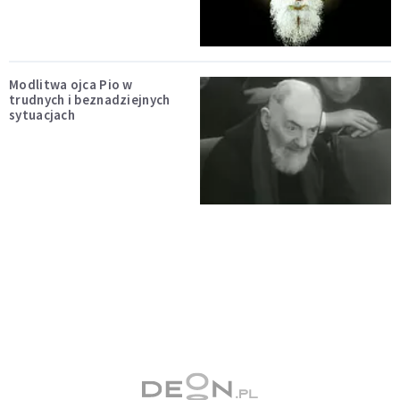
Modlitwa ojca Pio w
trudnych i beznadziejnych
sytuacjach