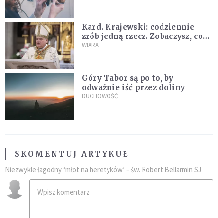
Kard. Krajewski: codziennie
zrób jedną rzecz. Zobaczysz, co
stanie się z twoim życiem
WIARA
Góry Tabor są po to, by
odważnie iść przez doliny
DUCHOWOŚĆ
SKOMENTUJ ARTYKUŁ
Niezwykle łagodny ‘młot na heretyków’ – św. Robert Bellarmin SJ