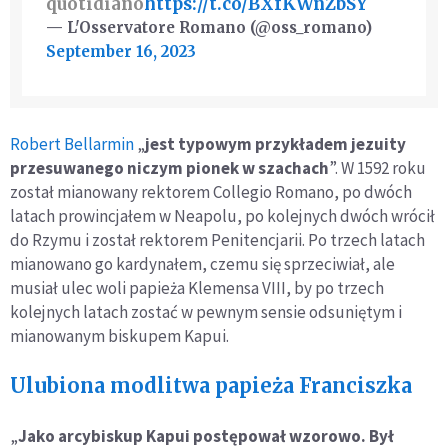
quotidiano
https://t.co/BXfKWnZbSY
— L'Osservatore Romano (@oss_romano)
September 16, 2023
Robert Bellarmin
„
jest typowym przykładem jezuity
przesuwanego niczym pionek w szachach
”. W 1592 roku
został mianowany rektorem Collegio Romano, po dwóch
latach prowincjałem w Neapolu, po kolejnych dwóch wrócił
do Rzymu i został rektorem Penitencjarii. Po trzech latach
mianowano go kardynałem, czemu się sprzeciwiał, ale
musiał ulec woli papieża Klemensa VIII, by po trzech
kolejnych latach zostać w pewnym sensie odsuniętym i
mianowanym biskupem Kapui.
Ulubiona modlitwa papieża Franciszka
„
Jako arcybiskup Kapui postępował wzorowo. Był