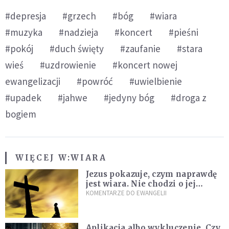
#depresja
#grzech
#bóg
#wiara
#muzyka
#nadzieja
#koncert
#pieśni
#pokój
#duch święty
#zaufanie
#stara
wieś
#uzdrowienie
#koncert nowej
ewangelizacji
#powróć
#uwielbienie
#upadek
#jahwe
#jedyny bóg
#droga z
bogiem
WIĘCEJ W:
WIARA
Jezus pokazuje, czym naprawdę
jest wiara. Nie chodzi o jej
wielkość
KOMENTARZE DO EWANGELII
Aplikacja albo wykluczenie. Czy