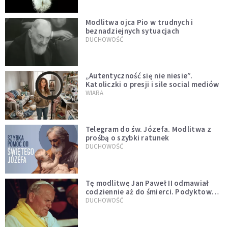
Modlitwa ojca Pio w trudnych i
beznadziejnych sytuacjach
DUCHOWOŚĆ
„Autentyczność się nie niesie”.
Katoliczki o presji i sile social mediów
WIARA
Telegram do św. Józefa. Modlitwa z
prośbą o szybki ratunek
DUCHOWOŚĆ
Tę modlitwę Jan Paweł II odmawiał
codziennie aż do śmierci. Podyktował
mu ją ojciec
DUCHOWOŚĆ