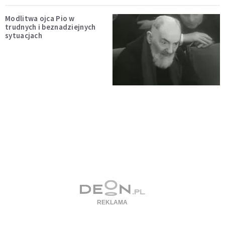
Modlitwa ojca Pio w
trudnych i beznadziejnych
sytuacjach