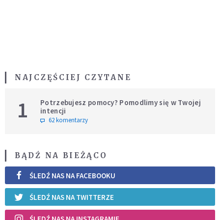
NAJCZĘŚCIEJ CZYTANE
1
Potrzebujesz pomocy? Pomodlimy się w Twojej
intencji
62 komentarzy
BĄDŹ NA BIEŻĄCO
ŚLEDŹ NAS NA FACEBOOKU
ŚLEDŹ NAS NA TWITTERZE
ŚLEDŹ NAS NA INSTAGRAMIE