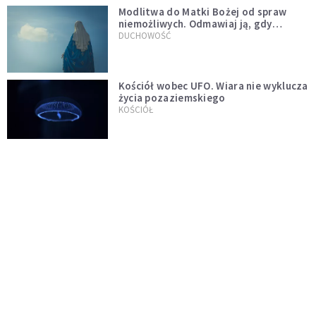
Modlitwa do Matki Bożej od spraw
niemożliwych. Odmawiaj ją, gdy
wszystko idzie źle
DUCHOWOŚĆ
Kościół wobec UFO. Wiara nie wyklucza
życia pozaziemskiego
KOŚCIÓŁ