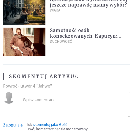
jeszcze naprawdę mamy wybór?
WIARA
Samotność osób
konsekrowanych. Kapucyn:
Życie w pojedynkę rzadko jest
DUCHOWOŚĆ
sielanką
SKOMENTUJ ARTYKUŁ
Powróć - utwór 4: "Jahwe"
Zaloguj się
lub
skomentuj jako Gość
Twój komentarz będzie moderowany