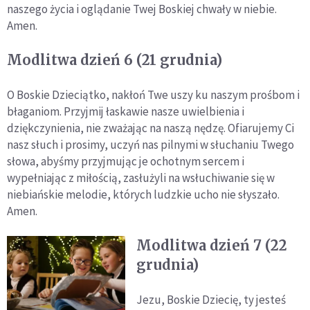
naszego życia i oglądanie Twej Boskiej chwały w niebie.
Amen.
Modlitwa dzień 6 (21 grudnia)
O Boskie Dzieciątko, nakłoń Twe uszy ku naszym prośbom i
błaganiom. Przyjmij łaskawie nasze uwielbienia i
dziękczynienia, nie zważając na naszą nędzę. Ofiarujemy Ci
nasz słuch i prosimy, uczyń nas pilnymi w słuchaniu Twego
słowa, abyśmy przyjmując je ochotnym sercem i
wypełniając z miłością, zasłużyli na wsłuchiwanie się w
niebiańskie melodie, których ludzkie ucho nie słyszało.
Amen.
Modlitwa dzień 7 (22
grudnia)
Jezu, Boskie Dziecię, ty jesteś