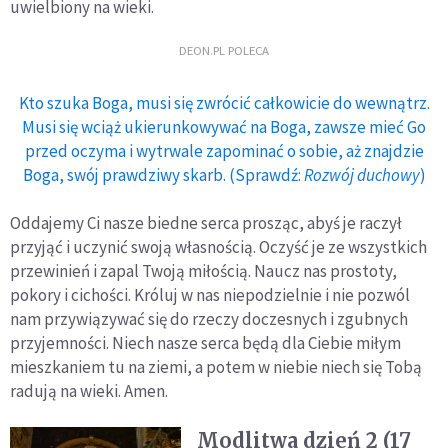
uwielbiony na wieki.
DEON.PL POLECA
Kto szuka Boga, musi się zwrócić całkowicie do wewnątrz.
Musi się wciąż ukierunkowywać na Boga, zawsze mieć Go
przed oczyma i wytrwale zapominać o sobie, aż znajdzie
Boga, swój prawdziwy skarb. (Sprawdź:
Rozwój duchowy
)
Oddajemy Ci nasze biedne serca prosząc, abyś je raczył
przyjąć i uczynić swoją własnością. Oczyść je ze wszystkich
przewinień i zapal Twoją miłością. Naucz nas prostoty,
pokory i cichości. Króluj w nas niepodzielnie i nie pozwól
nam przywiązywać się do rzeczy doczesnych i zgubnych
przyjemności. Niech nasze serca będą dla Ciebie miłym
mieszkaniem tu na ziemi, a potem w niebie niech się Tobą
radują na wieki. Amen.
Modlitwa dzień 2 (17