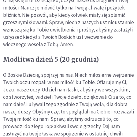
O Najświętsze Dzieciątko, oczyść nasze usta ogniem Twej
miłości. Naucz je mówić tylko na Twoją chwałę i pożytek
bliźnich. Nie pozwól, aby kiedykolwiek miały się splamić
grzesznymi słowami. Spraw, niech z naszych ust nieustannie
wznoszą się ku Tobie uwielbienia i prośby, abyśmy zasłużyli
usłyszeć kiedyś z Twoich Boskich ust wezwanie do
wiecznego wesela z Tobą. Amen.
Modlitwa dzień 5 (20 grudnia)
O Boskie Dziecię, spojrzyj na nas. Niech miłosierne wejrzenie
Twoich oczu rozpali w nas miłość ku Tobie. Ofiarujemy Ci,
Jezu, nasze oczy. Udziel nam łaski, abyśmy we wszystkim,
co stworzyłeś, widzieli Twoje dzieło, dziękowali Ci za to, co
nam dałeś i używali tego zgodnie z Twoją wolą, dla dobra
naszej duszy. Obyśmy często spoglądali na Ciebie i rozważali
Twoją miłość ku nam. Spraw, abyśmy odrzucali to, co
prowadzi do złego i opłakiwali swoje grzechy. Daj nam
zasłużyć na twoje łaskawe spojrzenie w ostatniej chwili