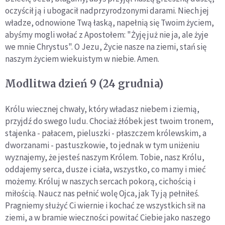
oczyścił ją i ubogacił nadprzyrodzonymi darami. Niech jej
władze, odnowione Twą łaską, napełnią się Twoim życiem,
abyśmy mogli wołać z Apostołem: "Żyję już nie ja, ale żyje
we mnie Chrystus". O Jezu, Życie nasze na ziemi, stań się
naszym życiem wiekuistym w niebie. Amen.
Modlitwa dzień 9 (24 grudnia)
Królu wiecznej chwały, który władasz niebem i ziemią,
przyjdź do swego ludu. Chociaż żłóbek jest twoim tronem,
stajenka - pałacem, pieluszki - płaszczem królewskim, a
dworzanami - pastuszkowie, to jednak w tym uniżeniu
wyznajemy, że jesteś naszym Królem. Tobie, nasz Królu,
oddajemy serca, dusze i ciała, wszystko, co mamy i mieć
możemy. Króluj w naszych sercach pokorą, cichością i
miłością. Naucz nas pełnić wolę Ojca, jak Ty ją pełniłeś.
Pragniemy służyć Ci wiernie i kochać ze wszystkich sił na
ziemi, a w bramie wieczności powitać Ciebie jako naszego