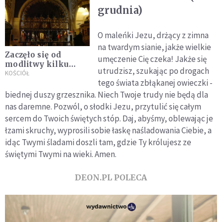
grudnia)
O maleńki Jezu, drżący z zimna
na twardym sianie, jakże wielkie
Zaczęło się od
umęczenie Cię czeka! Jakże się
modlitwy kilku
utrudzisz, szukając po drogach
osób. Apel
KOŚCIÓŁ
tego świata zbłąkanej owieczki -
Jasnogórski ma 68
lat
biednej duszy grzesznika. Niech Twoje trudy nie będą dla
nas daremne. Pozwól, o słodki Jezu, przytulić się całym
sercem do Twoich świętych stóp. Daj, abyśmy, oblewając je
łzami skruchy, wyprosili sobie łaskę naśladowania Ciebie, a
idąc Twymi śladami doszli tam, gdzie Ty królujesz ze
świętymi Twymi na wieki. Amen.
DEON.PL POLECA