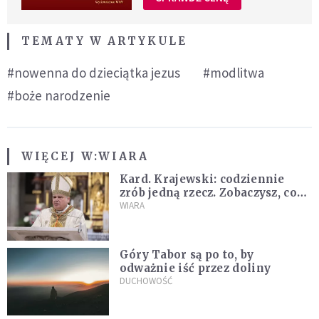
TEMATY W ARTYKULE
#nowenna do dzieciątka jezus
#modlitwa
#boże narodzenie
WIĘCEJ W:
WIARA
Kard. Krajewski: codziennie
zrób jedną rzecz. Zobaczysz, co
stanie się z twoim życiem
WIARA
Góry Tabor są po to, by
odważnie iść przez doliny
DUCHOWOŚĆ