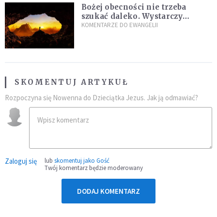
Bożej obecności nie trzeba
szukać daleko. Wystarczy
nauczyć się słuchać
KOMENTARZE DO EWANGELII
SKOMENTUJ ARTYKUŁ
Rozpoczyna się Nowenna do Dzieciątka Jezus. Jak ją odmawiać?
Zaloguj się
lub
skomentuj jako Gość
Twój komentarz będzie moderowany
DODAJ KOMENTARZ