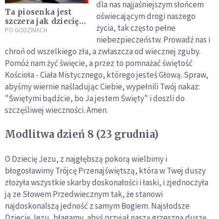
dla nas najjaśniejszym słońcem
Ta piosenka jest
oświecającym drogi naszego
szczera jak dziecięca
życia, tak często pełne
modlitwa [MUZYKA]
PO GODZINACH
niebezpieczeństw. Prowadź nas i
chroń od wszelkiego zła, a zwłaszcza od wiecznej zguby.
Pomóż nam żyć święcie, a przez to pomnażać świętość
Kościoła - Ciała Mistycznego, którego jesteś Głową. Spraw,
abyśmy wiernie naśladując Ciebie, wypełnili Twój nakaz:
"Świętymi bądźcie, bo Ja jestem Święty" i doszli do
szczęśliwej wieczności. Amen.
Modlitwa dzień 8 (23 grudnia)
O Dziecię Jezu, z najgłębszą pokorą wielbimy i
błogosławimy Trójcę Przenajświętszą, która w Twej duszy
złożyła wszystkie skarby doskonałości i łaski, i zjednoczyła
ją ze Słowem Przedwiecznym tak, że stanowi
najdoskonalszą jedność z samym Bogiem. Najsłodsze
Dziecię Jezu, błagamy, abyś przyjął naszą grzeszną duszę,