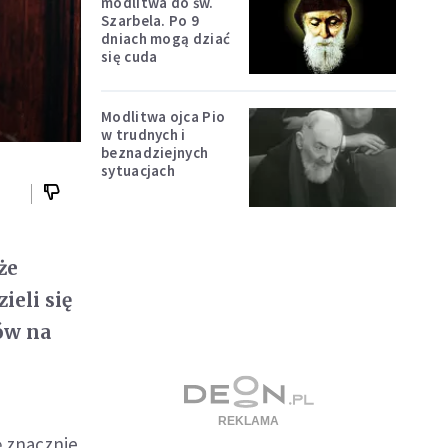
modlitwa do św.
Szarbela. Po 9
dniach mogą dziać
się cuda
Modlitwa ojca Pio
w trudnych i
beznadziejnych
sytuacjach
że
eli się
ów na
ę znacznie