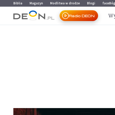
Przejdź do menu głównego
Przejdź do treści
Biblia
Magazyn
Modlitwa w drodze
Blogi
faceBó
Wy
Radio DEON