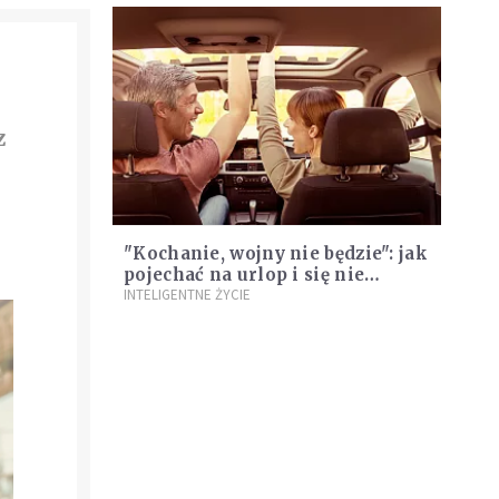
z
"Kochanie, wojny nie będzie": jak
pojechać na urlop i się nie
pokłócić
INTELIGENTNE ŻYCIE