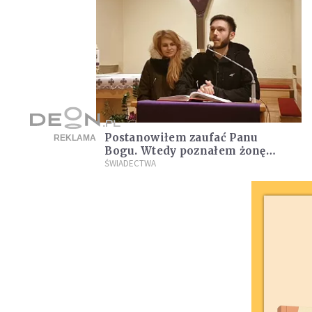
Postanowiłem zaufać Panu
Bogu. Wtedy poznałem żonę
[ŚWIADECTWO]
ŚWIADECTWA