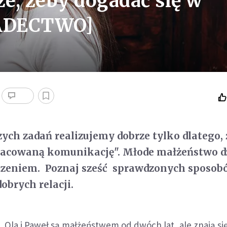
ze, żeby dogadać się w
IADECTWO]
ych zadań realizujemy dobrze tylko dlatego, 
acowaną komunikację". Młode małżeństwo dzi
zeniem. Poznaj sześć sprawdzonych sposob
brych relacji.
Ola i Paweł są małżeństwem od dwóch lat, ale znają si