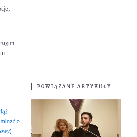
cje,
drugim
tym
POWIĄZANE ARTYKUŁY
ciąż
ominać o
howy
)