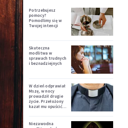
Potrzebujesz
pomocy?
Pomodlimy się w
Twojej intencji
Skuteczna
modlitwa w
sprawach trudnych
i beznadziejnych
W dzień odprawiał
Mszę, w nocy
prowadził drugie
życie. Przełożony
kazał mu opuścić
zakon
Niezawodna