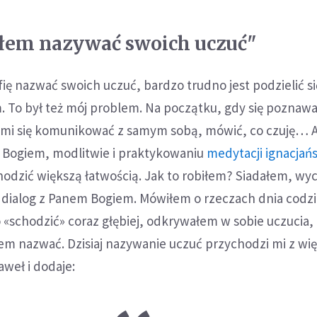
iłem nazywać swoich uczuć"
fię nazwać swoich uczuć, bardzo trudno jest podzielić si
. To był też mój problem. Na początku, gdy się poznawa
 mi się komunikować z samym sobą, mówić, co czuję… Al
 z Bogiem, modlitwie i praktykowaniu
medytacji ignacjańs
hodzić większą łatwością. Jak to robiłem? Siadałem, wy
m dialog z Panem Bogiem. Mówiłem o rzeczach dnia co
 «schodzić» coraz głębiej, odkrywałem w sobie uczucia,
em nazwać. Dzisiaj nazywanie uczuć przychodzi mi z wi
aweł i dodaje: