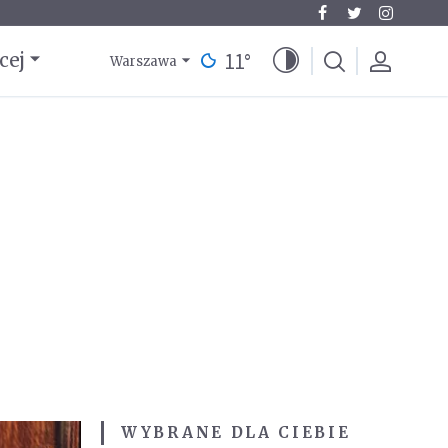
11
°
cej
Warszawa
WYBRANE DLA CIEBIE