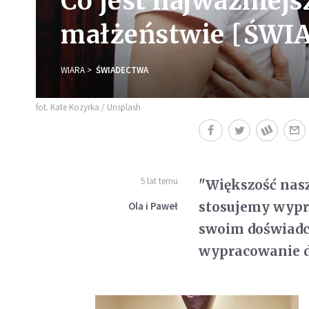
Co jest najważniejs
małżeństwie [ŚW
WIARA
ŚWIADECTWA
fot. Kate Kozyrka / Unsplash
5 lat temu
"Większość nasz
stosujemy wypr
Ola i Paweł
swoim doświadc
wypracowanie do