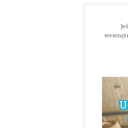
Je
wewnętrz