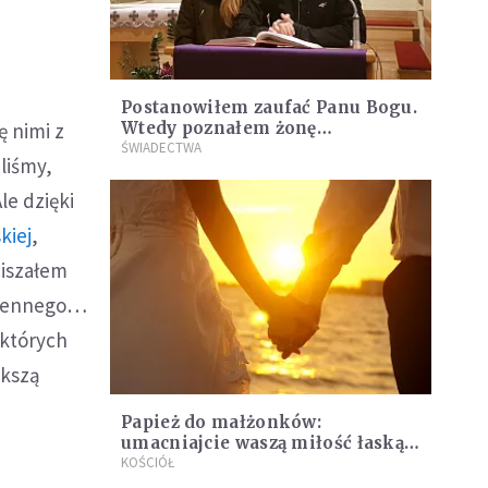
Postanowiłem zaufać Panu Bogu.
Wtedy poznałem żonę
ę nimi z
[ŚWIADECTWO]
ŚWIADECTWA
liśmy,
e dzięki
kiej
,
ciszałem
dziennego…
 których
ększą
Papież do małżonków:
umacniajcie waszą miłość łaską
sakramentu
KOŚCIÓŁ