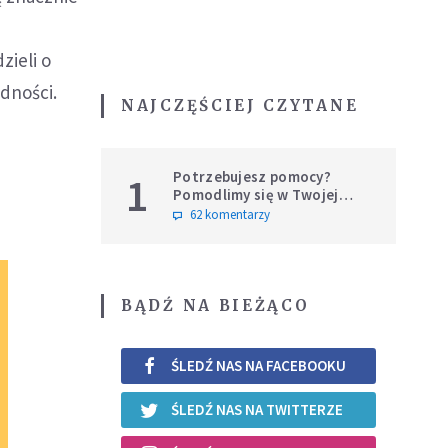
zieli o
udności.
NAJCZĘŚCIEJ CZYTANE
Potrzebujesz pomocy?
1
Pomodlimy się w Twojej
intencji
62 komentarzy
BĄDŹ NA BIEŻĄCO
ŚLEDŹ NAS NA FACEBOOKU
ŚLEDŹ NAS NA TWITTERZE