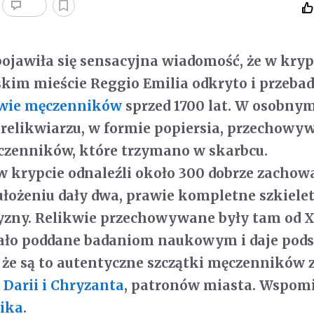
pojawiła się sensacyjna wiadomość, że w kryp
kim mieście Reggio Emilia odkryto i przeba
kwie męczenników
sprzed 1700 lat. W osobnym
relikwiarzu, w formie popiersia, przechowy
czenników, które trzymano w skarbcu.
w krypcie odnaleźli około 300 dobrze zacho
 ułożeniu dały dwa, prawie kompletne szkiele
yzny. Relikwie przechowywane były tam od X
tało poddane badaniom naukowym i daje pod
 że są to autentyczne szczątki męczenników z
 Darii i Chryzanta
, patronów miasta. Wspo
nika
.