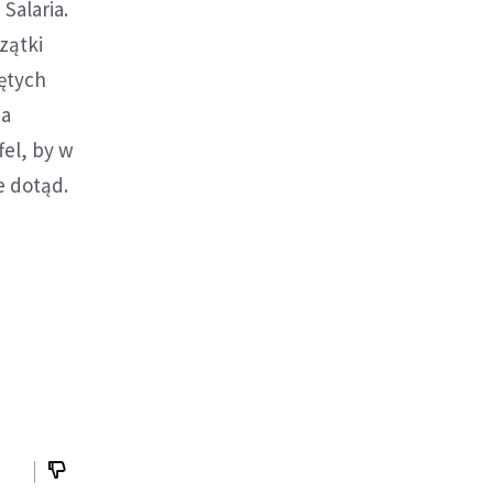
Salaria.
zątki
iętych
na
fel, by w
e dotąd.