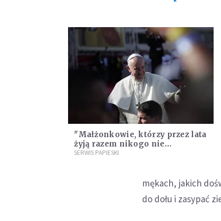
"Małżonkowie, którzy przez lata
żyją razem nikogo nie
interesują. Zainteresowanie
SERWIS PAPIESKI
budzą skandale"
mękach, jakich dośw
do dołu i zasypać zi