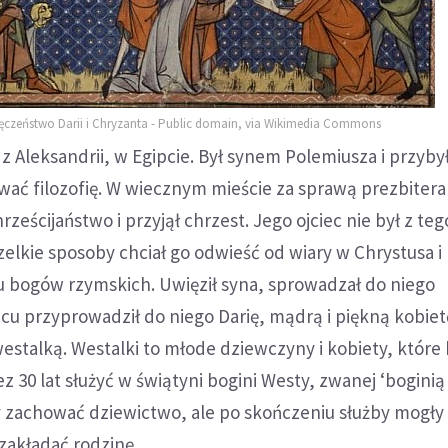
ęczeństwo Darii i Chryzanta - Public domain, via Wikimedia Commons
z Aleksandrii, w Egipcie. Był synem Polemiusza i przyby
wać filozofię. W wiecznym mieście za sprawą prezbitera
ześcijaństwo i przyjął chrzest. Jego ojciec nie był z teg
elkie sposoby chciał go odwieść od wiary w Chrystusa i
u bogów rzymskich. Uwięził syna, sprowadzał do niego
ńcu przyprowadził do niego Darię, mądrą i piękną kobiet
westalką. Westalki to młode dziewczyny i kobiety, które 
z 30 lat służyć w świątyni bogini Westy, zwanej ‘boginią
 zachować dziewictwo, ale po skończeniu służby mogły
zakładać rodzinę.