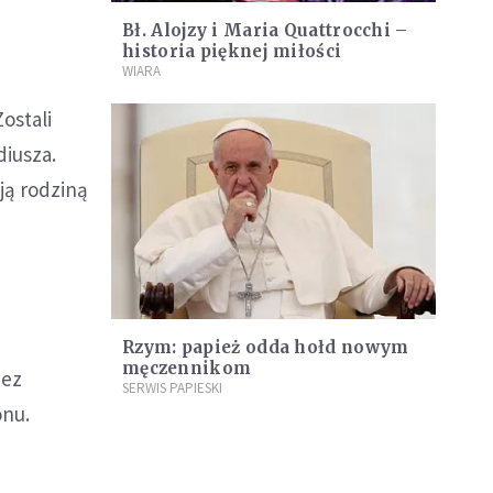
Bł. Alojzy i Maria Quattrocchi –
historia pięknej miłości
WIARA
ostali
diusza.
ją rodziną
Rzym: papież odda hołd nowym
męczennikom
zez
SERWIS PAPIESKI
onu.