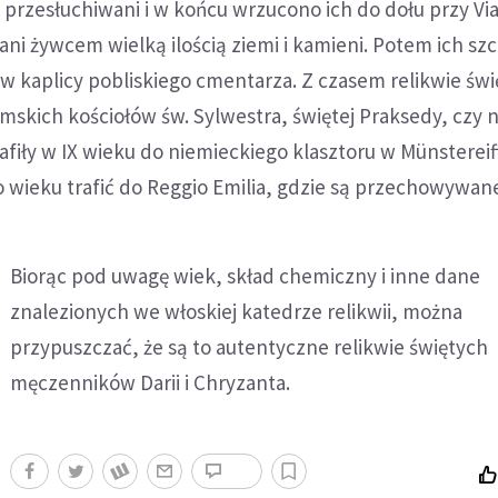
i przesłuchiwani i w końcu wrzucono ich do dołu przy Via 
ani żywcem wielką ilością ziemi i kamieni. Potem ich szc
w kaplicy pobliskiego cmentarza. Z czasem relikwie św
mskich kościołów św. Sylwestra, świętej Praksedy, czy 
afiły w IX wieku do niemieckiego klasztoru w Münstereif
 wieku trafić do Reggio Emilia, gdzie są przechowywan
Biorąc pod uwagę wiek, skład chemiczny i inne dane
znalezionych we włoskiej katedrze relikwii, można
przypuszczać, że są to autentyczne relikwie świętych
męczenników Darii i Chryzanta.