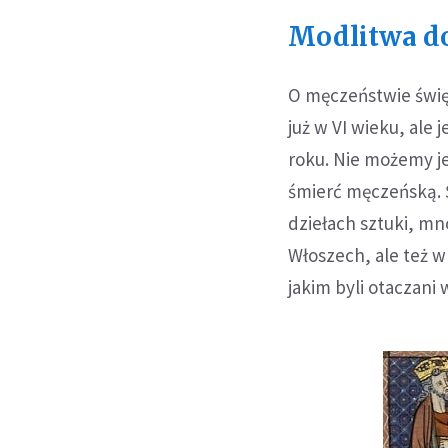
Modlitwa do
O męczeństwie święt
już w VI wieku, ale 
roku. Nie możemy jed
śmierć męczeńską. Ś
dziełach sztuki, mn
Włoszech, ale też w
jakim byli otaczani 