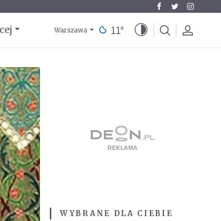
11
°
cej
Warszawa
WYBRANE DLA CIEBIE