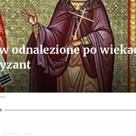
w odnalezione po wieka
ryzant
mons
0