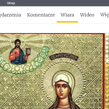
g
Sklep
Wię
darzenia
Komentarze
Wiara
Wideo