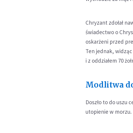
Chryzant zdołał naw
świadectwo o Chryst
oskarżeni przed pre
Ten jednak, widząc 
i z oddziałem 70 żoł
Modlitwa do
Doszło to do uszu c
utopienie w morzu. 