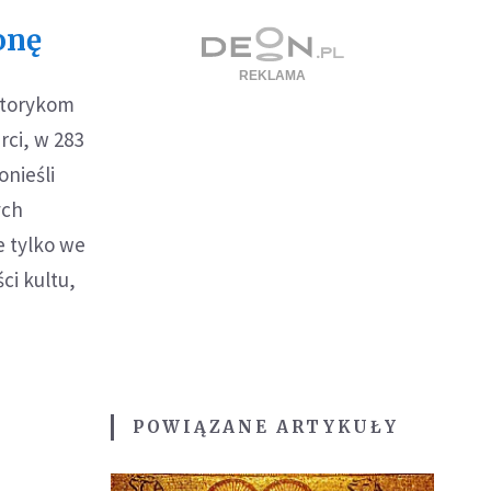
onę
istorykom
rci, w 283
onieśli
ych
e tylko we
ci kultu,
POWIĄZANE ARTYKUŁY