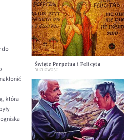
ł do
Święte Perpetua i Felicyta
o
DUCHOWOŚĆ
 nakłonić
ę, która
były
 ogniska