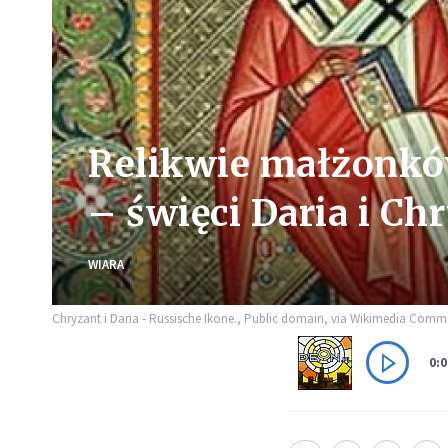
Relikwie małżonkó
– święci Daria i Ch
WIARA
Chryzant i Daria - Russische Ikone., Public domain, via Wikimedia Com
0:0