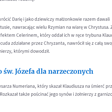
rócić Darię i jako dziewiczy małżonkowie razem dawali
usie, nawracając wielu Rzymian na wiarę w Chrystusa. Z
fektem Celerinem, który oddał ich w ręce trybuna Klau
cuda zdziałane przez Chryzanta, nawrócił się z całą swo
nierzy, którymi dowodził.
 św. Józefa dla narzeczonych
esarza Numeriana, który skazał Klaudiusza na śmierć pr
Rozkazał także pościnać jego synów i żołnierzy z garniz