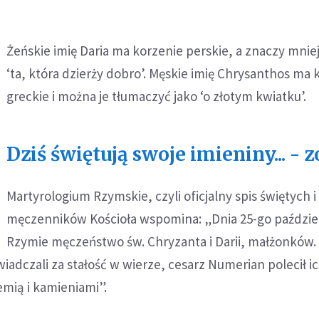
Żeńskie imię Daria ma korzenie perskie, a znaczy mniej
‘ta, która dzierży dobro’. Męskie imię Chrysanthos ma 
greckie i można je tłumaczyć jako ‘o złotym kwiatku’.
Dziś świętują swoje imieniny... - 
Martyrologium Rzymskie, czyli oficjalny spis świętych i
męczenników Kościoła wspomina: „Dnia 25-go paździe
Rzymie męczeństwo św. Chryzanta i Darii, małżonków.
iadczali za stałość w wierze, cesarz Numerian polecił i
emią i kamieniami”.