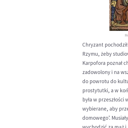
M
Chryzant pochodził 
Rzymu, żeby studio
Karpofora poznał chr
zadowolony i na wsz
do powrotu do kult
prostytutki, a w ko
była w przeszłości 
wybierane, aby prze
domowego’. Musiały
wychodzić za mąż i 