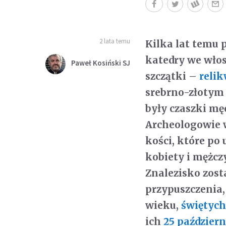
2 lata temu
Kilka lat temu 
katedry we włos
Paweł Kosiński SJ
szczątki –
reli
srebrno-złotym 
były czaszki mę
Archeologowie 
kości, które po
kobiety i mężcz
Znalezisko zos
przypuszczenia,
wieku,
świętych
ich
25 paździer