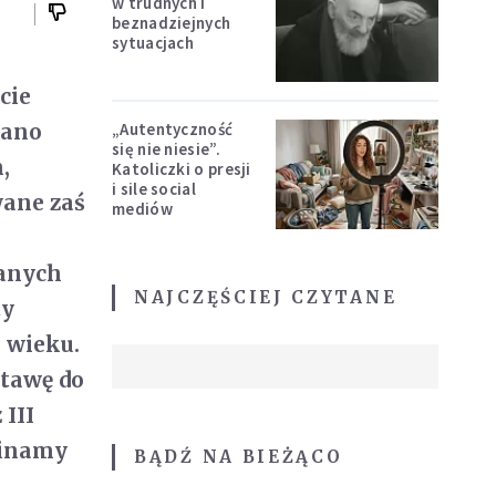
w trudnych i
beznadziejnych
sytuacjach
cie
dano
„Autentyczność
się nie niesie”.
,
Katoliczki o presji
i sile social
wane zaś
mediów
wanych
NAJCZĘŚCIEJ CZYTANE
ty
 wieku.
stawę do
 III
minamy
BĄDŹ NA BIEŻĄCO