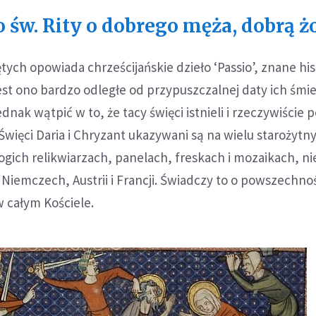
 św. Rity o dobrego męża, dobrą ż
ych opowiada chrześcijańskie dzieło ‘Passio’, znane h
jest ono bardzo odległe od przypuszczalnej daty ich śmie
nak wątpić w to, że tacy święci istnieli i rzeczywiście p
więci Daria i Chryzant ukazywani są na wielu starożytn
ogich relikwiarzach, panelach, freskach i mozaikach, ni
 Niemczech, Austrii i Francji. Świadczy to o powszechnoś
w całym Kościele.