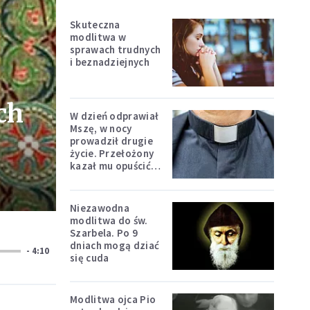
Skuteczna
modlitwa w
sprawach trudnych
i beznadziejnych
ch
W dzień odprawiał
Mszę, w nocy
prowadził drugie
życie. Przełożony
kazał mu opuścić
zakon
Niezawodna
modlitwa do św.
Szarbela. Po 9
dniach mogą dziać
- 4:10
się cuda
Modlitwa ojca Pio