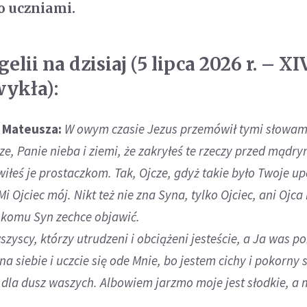
o uczniami.
lii na dzisiaj (5 lipca 2026 r. – XI
wykła):
. Mateusza:
W owym czasie Jezus przemówił tymi słowam
e, Panie nieba i ziemi, że zakryłeś te rzeczy przed mądrym
iłeś je prostaczkom. Tak, Ojcze, gdyż takie było Twoje u
 Ojciec mój. Nikt też nie zna Syna, tylko Ojciec, ani Ojca 
n, komu Syn zechce objawić.
szyscy, którzy utrudzeni i obciążeni jesteście, a Ja was po
a siebie i uczcie się ode Mnie, bo jestem cichy i pokorny 
 dla dusz waszych. Albowiem jarzmo moje jest słodkie, a 