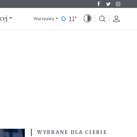
11
°
cej
Warszawa
WYBRANE DLA CIEBIE