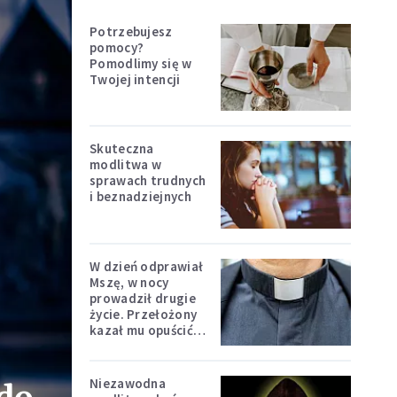
Potrzebujesz
pomocy?
Pomodlimy się w
Twojej intencji
Skuteczna
modlitwa w
sprawach trudnych
i beznadziejnych
W dzień odprawiał
Mszę, w nocy
prowadził drugie
życie. Przełożony
kazał mu opuścić
zakon
Niezawodna