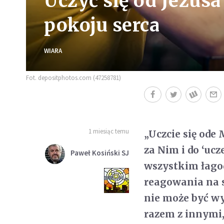
Uczyć się od Jezusa
pokoju serca
WIARA
Fot. depositphotos.com (47258781)
1 miesiąc temu
„Uczcie się ode
za Nim i do ‘ucz
Paweł Kosiński SJ
wszystkim łagod
reagowania na s
nie może być wy
razem z innymi,