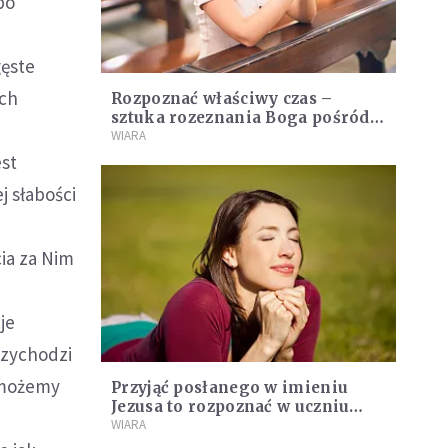
po
gęste
ich
Rozpoznać właściwy czas –
sztuka rozeznania Boga pośród
radości, postu i codziennych
WIARA
zmian
est
j słabości
ia za Nim
je
rzychodzi
y możemy
Przyjąć posłanego w imieniu
Jezusa to rozpoznać w uczniu
samego Pana
WIARA