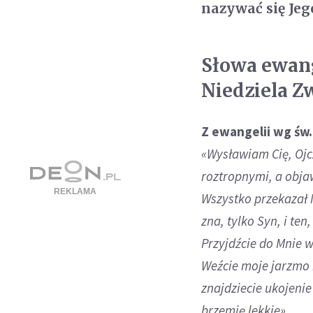
nazywać się Jeg
Słowa ewange
Niedziela Z
Z ewangelii wg św
«Wysławiam Cię, Ojcz
roztropnymi, a objaw
Wszystko przekazał Mi
zna, tylko Syn, i te
Przyjdźcie do Mnie w
Weźcie moje jarzmo n
znajdziecie ukojenie
brzemię lekkie».