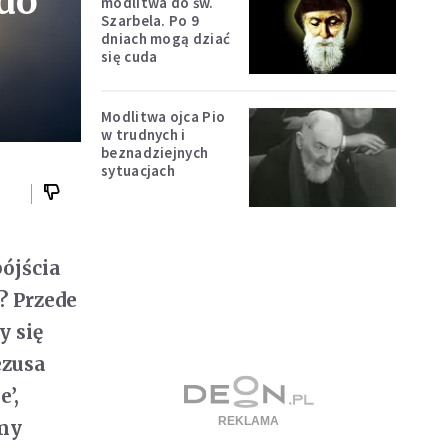
 do
modlitwa do św.
Szarbela. Po 9
dniach mogą dziać
się cuda
Modlitwa ojca Pio
w trudnych i
beznadziejnych
sytuacjach
pójścia
? Przede
y się
ezusa
’,
emy