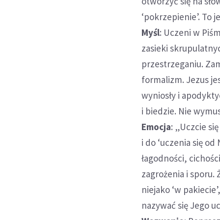
otworzyć się na sło
‘pokrzepienie’. To j
Myśl
: Uczeni w Piś
zasieki skrupulatny
przestrzeganiu. Zam
formalizm. Jezus je
wyniosły i apodykty
i biedzie. Nie wymu
Emocja
: „Uczcie si
i do ‘uczenia się o
łagodności, cichości
zagrożenia i sporu.
niejako ‘w pakiecie
nazywać się Jego uc