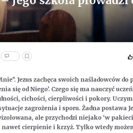
 – Jego szkoła prowadzi
 Mnie”. Jezus zachęca swoich naśladowców do 
enia się od Niego’. Czego się ma nauczyć uczeń
ności, cichości, cierpliwości i pokory. Uczym
ytuacje zagrożenia i sporu. Żadna postawa J
izolowana, ale przychodzi niejako ‘w pakiecie
 nawet cierpienie i krzyż. Tylko wtedy moż