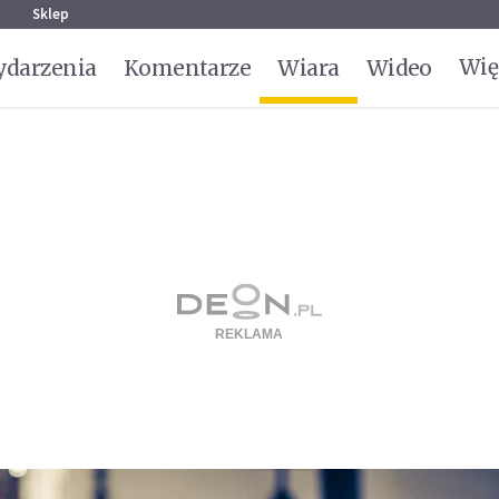
g
Sklep
Wię
darzenia
Komentarze
Wiara
Wideo