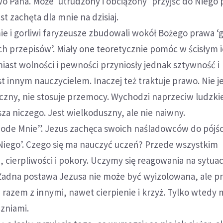
wo Pana. Może ‘utrudzony i obciążony’ przyjść do Niego 
est zachęta dla mnie na dzisiaj.
mie i gorliwi faryzeusze zbudowali wokół Bożego prawa ‘
ch przepisów’. Miały one teoretycznie pomóc w ścisłym 
iast wolności i pewności przyniosły jednak sztywność i
st innym nauczycielem. Inaczej też traktuje prawo. Nie j
czny, nie stosuje przemocy. Wychodzi naprzeciw ludzkie
sza niczego. Jest wielkoduszny, ale nie naiwny.
ę ode Mnie”. Jezus zachęca swoich naśladowców do pójśc
d Niego’. Czego się ma nauczyć uczeń? Przede wszystkim
, cierpliwości i pokory. Uczymy się reagowania na sytuac
 Żadna postawa Jezusa nie może być wyizolowana, ale p
’, razem z innymi, nawet cierpienie i krzyż. Tylko wted
zniami.