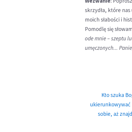
Wezwanie
: Poprosz
skrzydła, które nas
moich słabości i hist
Pomodlę się słowami:
ode mnie – szeptu l
umęczonych... Panie
Kto szuka Bo
ukierunkowywać n
sobie, aż znaj