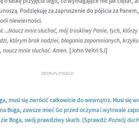
ę o łaskę przyjęcia tego, co wymagające nie jak ciężar, al
 unoszą. Podziękuję za zaproszenie do pójścia za Pane
orii niewierności.
 ...
Naucz mnie słuchać, mój troskliwy Panie, tych, którzy
udzi, którym brak nadziei, błagania zapomnianych, krzyku
, naucz mnie słuchać. Amen.
[John Veltri SJ]
DEON.PL POLECA
ga, musi się zwrócić całkowicie do wewnątrz. Musi się w
a Boga, zawsze mieć Go przed oczyma i wytrwale zap
dzie Boga, swój prawdziwy skarb. (Sprawdź:
Rozwój duc