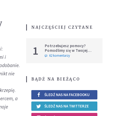
V
NAJCZĘŚCIEJ CZYTANE
Potrzebujesz pomocy?
1
i:
Pomodlimy się w Twojej
intencji
62 komentarzy
i i
podobanie.
nikt nie
BĄDŹ NA BIEŻĄCO
krzepię.
ŚLEDŹ NAS NA FACEBOOKU
sercem, a
moje
ŚLEDŹ NAS NA TWITTERZE