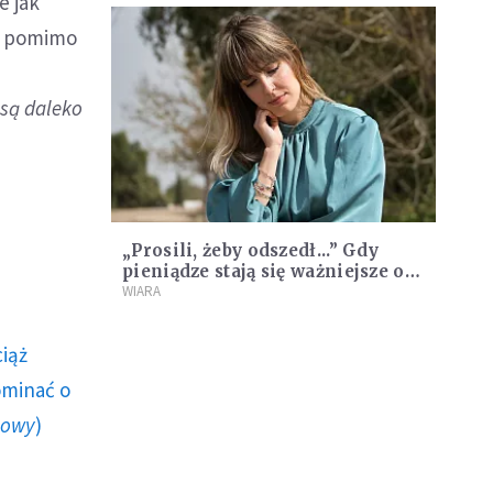
e jak
m, pomimo
 są daleko
„Prosili, żeby odszedł...” Gdy
pieniądze stają się ważniejsze od
człowieka
WIARA
ciąż
ominać o
howy
)