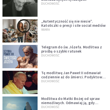
DUCHOWOŚĆ
„Autentyczność się nie niesie”.
Katoliczki o presji i sile social mediów
WIARA
Telegram do św. Józefa. Modlitwa z
prośbą o szybki ratunek
DUCHOWOŚĆ
Tę modlitwę Jan Paweł II odmawiał
codziennie aż do śmierci. Podyktował
mu ją ojciec
DUCHOWOŚĆ
Modlitwa do Matki Bożej od spraw
niemożliwych. Odmawiaj ją, gdy
wszystko idzie źle
DUCHOWOŚĆ