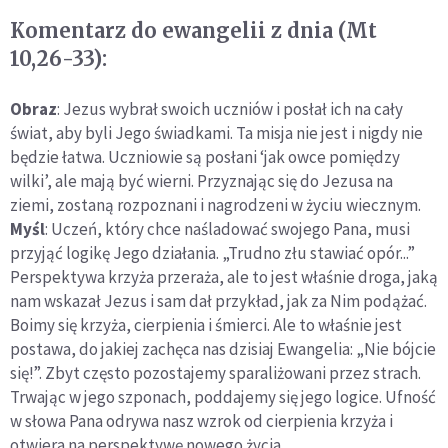
Komentarz do ewangelii z dnia (Mt
10,26-33):
Obraz
: Jezus wybrał swoich uczniów i posłał ich na cały
świat, aby byli Jego świadkami. Ta misja nie jest i nigdy nie
będzie łatwa. Uczniowie są posłani ‘jak owce pomiędzy
wilki’, ale mają być wierni. Przyznając się do Jezusa na
ziemi, zostaną rozpoznani i nagrodzeni w życiu wiecznym.
Myśl
: Uczeń, który chce naśladować swojego Pana, musi
przyjąć logikę Jego działania. „Trudno złu stawiać opór...”
Perspektywa krzyża przeraża, ale to jest właśnie droga, jaką
nam wskazał Jezus i sam dał przykład, jak za Nim podążać.
Boimy się krzyża, cierpienia i śmierci. Ale to właśnie jest
postawa, do jakiej zachęca nas dzisiaj Ewangelia: „Nie bójcie
się!”. Zbyt często pozostajemy sparaliżowani przez strach.
Trwając w jego szponach, poddajemy się jego logice. Ufność
w słowa Pana odrywa nasz wzrok od cierpienia krzyża i
otwiera na perspektywę nowego życia.