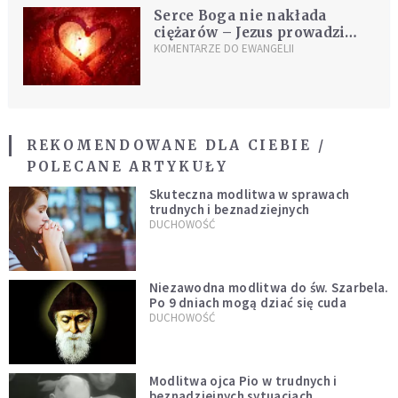
Serce Boga nie nakłada
ciężarów – Jezus prowadzi
drogą cichości, miłości i
KOMENTARZE DO EWANGELII
ukojenia
REKOMENDOWANE DLA CIEBIE /
POLECANE ARTYKUŁY
Skuteczna modlitwa w sprawach
trudnych i beznadziejnych
DUCHOWOŚĆ
Niezawodna modlitwa do św. Szarbela.
Po 9 dniach mogą dziać się cuda
DUCHOWOŚĆ
Modlitwa ojca Pio w trudnych i
beznadziejnych sytuacjach