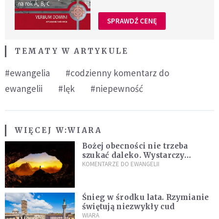
SPRAWDŹ CENĘ
TEMATY W ARTYKULE
#ewangelia
#codzienny komentarz do
ewangelii
#lęk
#niepewność
WIĘCEJ W:
WIARA
Bożej obecności nie trzeba
szukać daleko. Wystarczy
nauczyć się słuchać
KOMENTARZE DO EWANGELII
Śnieg w środku lata. Rzymianie
świętują niezwykły cud
WIARA