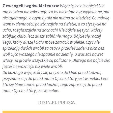
Z ewangelii wg św. Mateusza:
Więc się ich nie bójcie! Nie
ma bowiem nic zakrytego, co by nie miało być wyjawione, ani
nic tajemnego, o czym by się nie miano dowiedzieć. Co mówię
wam w ciemności, powtarzajcie na świetle, a co słyszycie na
ucho, rozgłaszajcie na dachach! Nie bójcie się tych, którzy
zabijają ciało, lecz duszy zabić nie mogą. Bójcie się raczej
Tego, który duszę i ciało może zatracić w piekle. Czyż nie
sprzedają dwóch wróbli za asa? A przecież żaden z nich bez
woli Ojca waszego nie spadnie na ziemię. U was zaś nawet
włosy na głowie wszystkie są policzone. Dlatego nie bójcie się:
jesteście ważniejsi niż wiele wróbli.
Do każdego więc, który się przyzna do Mnie przed ludźmi,
przyznam się i Ja przed moim Ojcem, który jest w niebie. Lecz
kto się Mnie zaprze przed ludźmi, tego zaprę się i Ja przed
moim Ojcem, który jest w niebie.
DEON.PL POLECA