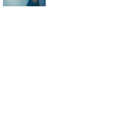
Kościół wobec UFO. Wiara nie wyklucza
życia pozaziemskiego
KOŚCIÓŁ