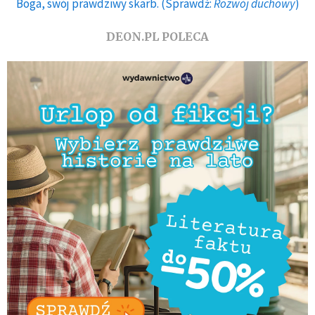
Boga, swój prawdziwy skarb. (Sprawdź:
Rozwój duchowy
)
DEON.PL POLECA