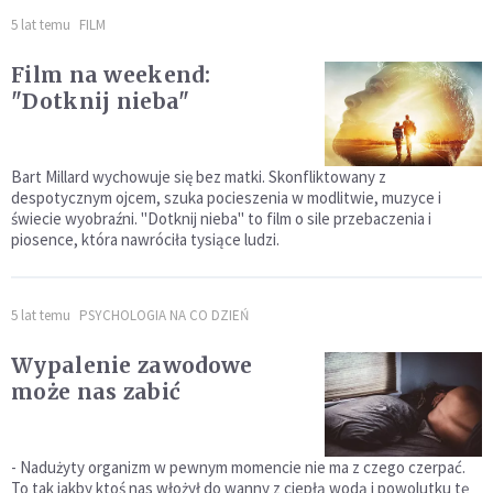
5 lat temu
FILM
Film na weekend:
"Dotknij nieba"
Bart Millard wychowuje się bez matki. Skonfliktowany z
despotycznym ojcem, szuka pocieszenia w modlitwie, muzyce i
świecie wyobraźni. "Dotknij nieba" to film o sile przebaczenia i
piosence, która nawróciła tysiące ludzi.
5 lat temu
PSYCHOLOGIA NA CO DZIEŃ
Wypalenie zawodowe
może nas zabić
- Nadużyty organizm w pewnym momencie nie ma z czego czerpać.
To tak jakby ktoś nas włożył do wanny z ciepłą wodą i powolutku tę