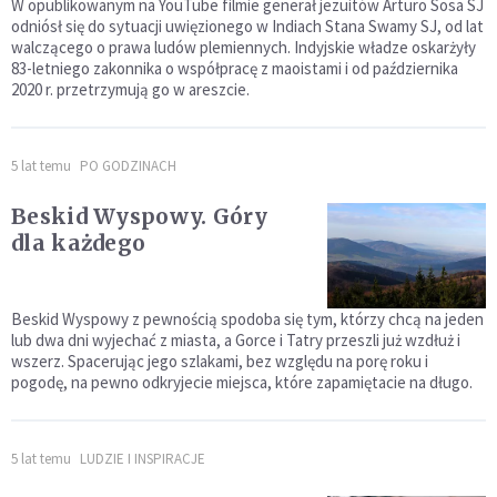
W opublikowanym na YouTube filmie generał jezuitów Arturo Sosa SJ
odniósł się do sytuacji uwięzionego w Indiach Stana Swamy SJ, od lat
walczącego o prawa ludów plemiennych. Indyjskie władze oskarżyły
83-letniego zakonnika o współpracę z maoistami i od października
2020 r. przetrzymują go w areszcie.
5 lat temu
PO GODZINACH
Beskid Wyspowy. Góry
dla każdego
Beskid Wyspowy z pewnością spodoba się tym, którzy chcą na jeden
lub dwa dni wyjechać z miasta, a Gorce i Tatry przeszli już wzdłuż i
wszerz. Spacerując jego szlakami, bez względu na porę roku i
pogodę, na pewno odkryjecie miejsca, które zapamiętacie na długo.
5 lat temu
LUDZIE I INSPIRACJE