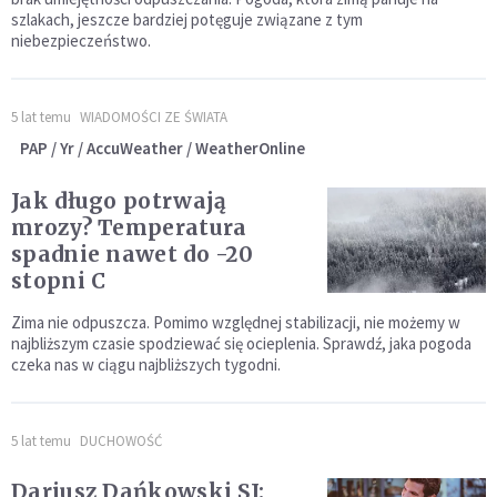
szlakach, jeszcze bardziej potęguje związane z tym
niebezpieczeństwo.
5 lat temu
WIADOMOŚCI ZE ŚWIATA
PAP / Yr / AccuWeather / WeatherOnline
Jak długo potrwają
mrozy? Temperatura
spadnie nawet do -20
stopni C
Zima nie odpuszcza. Pomimo względnej stabilizacji, nie możemy w
najbliższym czasie spodziewać się ocieplenia. Sprawdź, jaka pogoda
czeka nas w ciągu najbliższych tygodni.
5 lat temu
DUCHOWOŚĆ
Dariusz Dańkowski SJ: