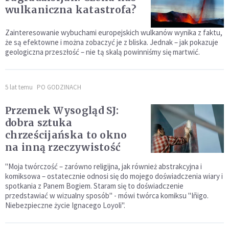
wulkaniczna katastrofa?
Zainteresowanie wybuchami europejskich wulkanów wynika z faktu,
że są efektowne i można zobaczyć je z bliska. Jednak – jak pokazuje
geologiczna przeszłość – nie tą skalą powinniśmy się martwić.
5 lat temu
PO GODZINACH
Przemek Wysogląd SJ:
dobra sztuka
chrześcijańska to okno
na inną rzeczywistość
"Moja twórczość – zarówno religijna, jak również abstrakcyjna i
komiksowa – ostatecznie odnosi się do mojego doświadczenia wiary i
spotkania z Panem Bogiem. Staram się to doświadczenie
przedstawiać w wizualny sposób" - mówi twórca komiksu "Iñigo.
Niebezpieczne życie Ignacego Loyoli".