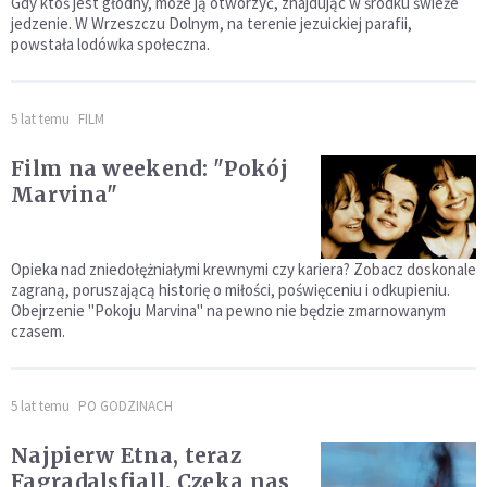
Gdy ktoś jest głodny, może ją otworzyć, znajdując w środku świeże
jedzenie. W Wrzeszczu Dolnym, na terenie jezuickiej parafii,
powstała lodówka społeczna.
5 lat temu
FILM
Film na weekend: "Pokój
Marvina"
Opieka nad zniedołężniałymi krewnymi czy kariera? Zobacz doskonale
zagraną, poruszającą historię o miłości, poświęceniu i odkupieniu.
Obejrzenie "Pokoju Marvina" na pewno nie będzie zmarnowanym
czasem.
5 lat temu
PO GODZINACH
Najpierw Etna, teraz
Fagradalsfjall. Czeka nas