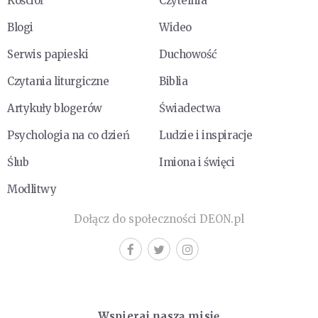
Kościół
Czytelnia
Blogi
Wideo
Serwis papieski
Duchowość
Czytania liturgiczne
Biblia
Artykuły blogerów
Świadectwa
Psychologia na co dzień
Ludzie i inspiracje
Ślub
Imiona i święci
Modlitwy
Dołącz do społeczności DEON.pl
Wspieraj naszą misję