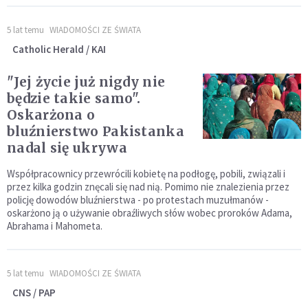
5 lat temu
WIADOMOŚCI ZE ŚWIATA
Catholic Herald / KAI
"Jej życie już nigdy nie
będzie takie samo".
Oskarżona o
bluźnierstwo Pakistanka
nadal się ukrywa
Współpracownicy przewrócili kobietę na podłogę, pobili, związali i
przez kilka godzin znęcali się nad nią. Pomimo nie znalezienia przez
policję dowodów bluźnierstwa - po protestach muzułmanów -
oskarżono ją o używanie obraźliwych słów wobec proroków Adama,
Abrahama i Mahometa.
5 lat temu
WIADOMOŚCI ZE ŚWIATA
CNS / PAP