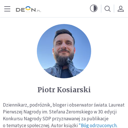
Przejdź do menu głównego
Przejdź do treści
Piotr Kosiarski
Dziennikarz, podróżnik, bloger i obserwator świata. Laureat
Pierwszej Nagrody im. Stefana Żeromskiego w 30. edycji
Konkursu Nagrody SDP przyznawanej za publikacje
o tematyce społecznej. Autor książki
"Bóg odrzuconych.