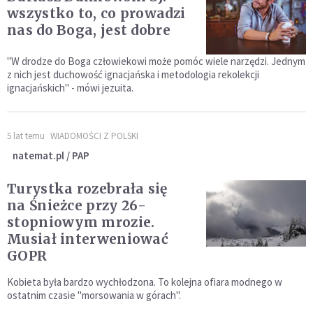
wszystko to, co prowadzi
nas do Boga, jest dobre
"W drodze do Boga człowiekowi może pomóc wiele narzędzi. Jednym
z nich jest duchowość ignacjańska i metodologia rekolekcji
ignacjańskich" - mówi jezuita.
5 lat temu
WIADOMOŚCI Z POLSKI
natemat.pl / PAP
Turystka rozebrała się
na Śnieżce przy 26-
stopniowym mrozie.
Musiał interweniować
GOPR
Kobieta była bardzo wychłodzona. To kolejna ofiara modnego w
ostatnim czasie "morsowania w górach".