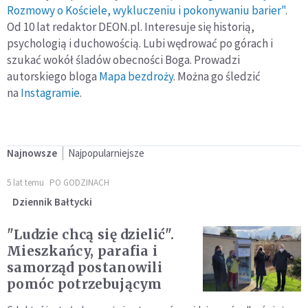
Rozmowy o Kościele, wykluczeniu i pokonywaniu barier"
.
Od 10 lat redaktor DEON.pl. Interesuje się historią,
psychologią i duchowością. Lubi wędrować po górach i
szukać wokół śladów obecności Boga. Prowadzi
autorskiego bloga
Mapa bezdroży
. Można go śledzić
na
Instagramie
.
Najnowsze
Najpopularniejsze
5 lat temu
PO GODZINACH
Dziennik Bałtycki
"Ludzie chcą się dzielić".
Mieszkańcy, parafia i
samorząd postanowili
pomóc potrzebującym