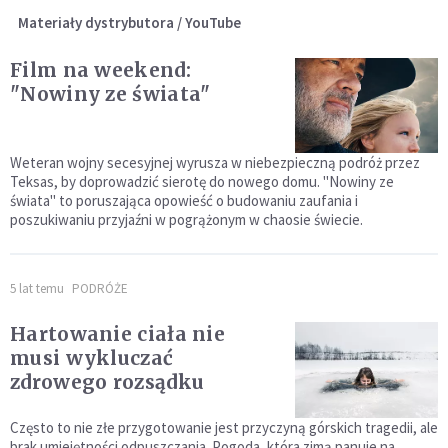
Materiały dystrybutora / YouTube
Film na weekend:
"Nowiny ze świata"
Weteran wojny secesyjnej wyrusza w niebezpieczną podróż przez
Teksas, by doprowadzić sierotę do nowego domu. "Nowiny ze
świata" to poruszająca opowieść o budowaniu zaufania i
poszukiwaniu przyjaźni w pogrążonym w chaosie świecie.
5 lat temu
PODRÓŻE
Hartowanie ciała nie
musi wykluczać
zdrowego rozsądku
Często to nie złe przygotowanie jest przyczyną górskich tragedii, ale
brak umiejętności odpuszczania. Pogoda, która zimą panuje na