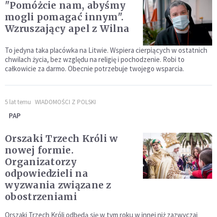
"Pomóżcie nam, abyśmy
mogli pomagać innym".
Wzruszający apel z Wilna
To jedyna taka placówka na Litwie. Wspiera cierpiących w ostatnich
chwilach życia, bez względu na religię i pochodzenie. Robi to
całkowicie za darmo. Obecnie potrzebuje twojego wsparcia.
5 lat temu
WIADOMOŚCI Z POLSKI
PAP
Orszaki Trzech Króli w
nowej formie.
Organizatorzy
odpowiedzieli na
wyzwania związane z
obostrzeniami
Orszaki Trzech Króli odbędą się w tym roku w innej niż zazwyczaj