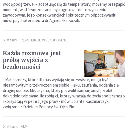
wodę podgrzewał – adaptując się do temperatury, możemy przegapić
moment, w którym zostaniemy «ugotowani» – o wypaleniu
zawodowym, jego konsekwencjach i skutecznym odpoczywaniu
mówi psychoterapeuta dr Agnieszka Kozak.
5 lat temu
REKOLEKCJE WIELKOPOSTNE
Każda rozmowa jest
próbą wyjścia z
bezdomności
- Małe rzeczy, które dla nas wydają się oczywiste, mogą być
niesamowitym przekroczeniem siebie - lęku, zaufania, oddania się
drugiej osobie. Mężczyzna, który pozwolił nam się umyć, zrobił
dokładnie tyle samo, ile robią ci, którzy wracają do życia społecznego
i korzystają w pełni z jego praw - mówi Jolanta Kaczmarczyk,
związana z Dziełem Pomocy św. Ojca Pio.
5 lat temu
FILM