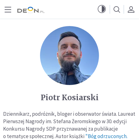
Przejdź do menu głównego
Przejdź do treści
Piotr Kosiarski
Dziennikarz, podróżnik, bloger i obserwator świata. Laureat
Pierwszej Nagrody im. Stefana Żeromskiego w 30. edycji
Konkursu Nagrody SDP przyznawanej za publikacje
o tematyce społecznej. Autor książki
"Bóg odrzuconych.