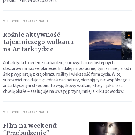
płakać?" - mówi duszpasterz.
5 lat temu
PO GODZINACH
Rośnie aktywność
tajemniczego wulkanu
na Antarktydzie
Antarktyda to jeden z najbardziej surowych i niedostępnych
obszarów na naszej planecie. Im dalej na południe, tym zimniej, a lód i
śnieg wypierają z krajobrazu rośliny i większość form życia. W tej
surowości znajduje się jednak cud natury, niemający nic wspólnego z
antarktycznym chłodem. To wyjątkowy wulkan, który – jak się za
chwilę okaże – zasługuje na uwagę przynajmniej z kilku powodów.
5 lat temu
PO GODZINACH
Film na weekend:
"Przebudzenie"