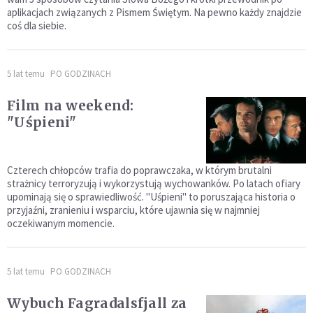
aplikacjach związanych z Pismem Świętym. Na pewno każdy znajdzie
coś dla siebie.
5 lat temu
PO GODZINACH
Film na weekend:
"Uśpieni"
Czterech chłopców trafia do poprawczaka, w którym brutalni
strażnicy terroryzują i wykorzystują wychowanków. Po latach ofiary
upominają się o sprawiedliwość. "Uśpieni" to poruszająca historia o
przyjaźni, zranieniu i wsparciu, które ujawnia się w najmniej
oczekiwanym momencie.
5 lat temu
PO GODZINACH
Wybuch Fagradalsfjall za