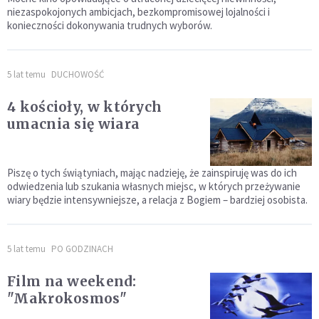
niezaspokojonych ambicjach, bezkompromisowej lojalności i
konieczności dokonywania trudnych wyborów.
5 lat temu
DUCHOWOŚĆ
4 kościoły, w których
umacnia się wiara
Piszę o tych świątyniach, mając nadzieję, że zainspiruję was do ich
odwiedzenia lub szukania własnych miejsc, w których przeżywanie
wiary będzie intensywniejsze, a relacja z Bogiem – bardziej osobista.
5 lat temu
PO GODZINACH
Film na weekend:
"Makrokosmos"