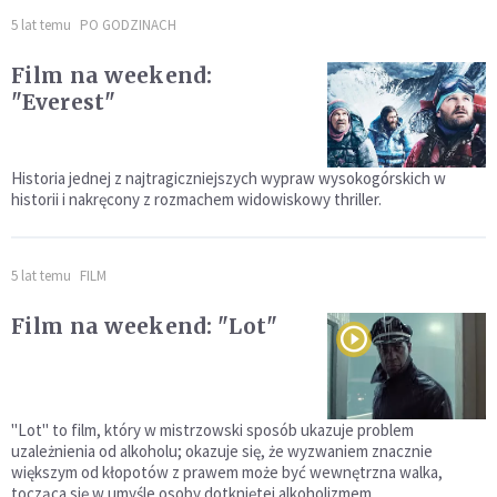
5 lat temu
PO GODZINACH
Film na weekend:
"Everest"
Historia jednej z najtragiczniejszych wypraw wysokogórskich w
historii i nakręcony z rozmachem widowiskowy thriller.
5 lat temu
FILM
Film na weekend: "Lot"
"Lot" to film, który w mistrzowski sposób ukazuje problem
uzależnienia od alkoholu; okazuje się, że wyzwaniem znacznie
większym od kłopotów z prawem może być wewnętrzna walka,
tocząca się w umyśle osoby dotkniętej alkoholizmem.