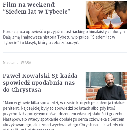
Film na weekend:
"Siedem lat w Tybecie"
Poruszająca opowieść o przyjaźni austriackiego himalaisty z młodym
Dalajlamą i najnowsza historia Tybetu w pigułce. "Siedem lat w
Tybecie" to klasyk, który trzeba zobaczyć.
5 lat temu
WIARA
Paweł Kowalski SJ: każda
spowiedź upodabnia nas
do Chrystusa
"Mam w głowie kilka spowiedzi, w czasie których płakałem ja i płakał
penitent. Najczęściej były to spowiedzi po latach albo gdy ktoś
przychodził z potężnym doświadczeniem własnej słabości i grzechu.
Następowało wtedy spotkanie obolałego serca człowieka z Sercem
ukrzyżowanego, ale i zmartwychwstałego Chrystusa. Jak wtedy nie