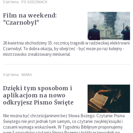
5 lat temu
PO GODZINACH
Film na weekend:
"Czarnobyl"
26 kwietnia obchodzimy 35. rocznicę tragedii w radzieckiej elektrowni
Czarnobyl. To dobra okazja, by obejrzeć - być może po raz kolejny -
mistrzowsko zrealizowany miniserial.
5 lat temu
WIARA
Dzięki tym sposobom i
aplikacjom na nowo
odkryjesz Pismo Święte
Nie można być chrześcijaninem bez Słowa Bożego. Czytanie Pisma
Świętego nie jest jednak tym samym, co czytanie zwykłej książki i
czasami wymaga wskazówek. W Tygodniu Biblijnym proponujemy
wam 5 sposobów czytania Słowa Bożego i krótki przewodnik po