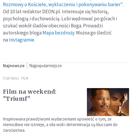
Rozmowy o Kościele, wykluczeniu i pokonywaniu barier"
.
Od 10 lat redaktor DEON.pl. Interesuje się historią,
psychologią i duchowością. Lubi wędrować po górach i
szukać wokół śladów obecności Boga. Prowadzi
autorskiego bloga
Mapa bezdroży
. Można go śledzić
na
Instagramie
.
Najnowsze
Najpopularniejsze
5 lat temu
FILM
Film na weekend:
"Triumf"
Inspirowana prawdziwymi wydarzeniami opowieść o tym, że
niemożliwe nie istnieje, a siła woli i determinacja są kluczami do
zwycięstwa.