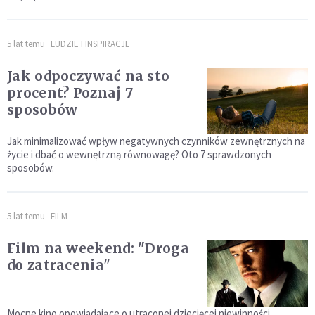
5 lat temu
LUDZIE I INSPIRACJE
Jak odpoczywać na sto
procent? Poznaj 7
sposobów
Jak minimalizować wpływ negatywnych czynników zewnętrznych na
życie i dbać o wewnętrzną równowagę? Oto 7 sprawdzonych
sposobów.
5 lat temu
FILM
Film na weekend: "Droga
do zatracenia"
Mocne kino opowiadające o utraconej dziecięcej niewinności,