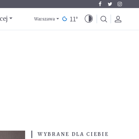
11
°
cej
Warszawa
WYBRANE DLA CIEBIE