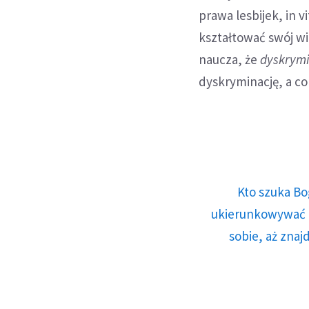
prawa lesbijek, in v
kształtować swój wi
naucza, że
dyskrym
dyskryminację, a co 
Kto szuka Bo
ukierunkowywać n
sobie, aż znaj