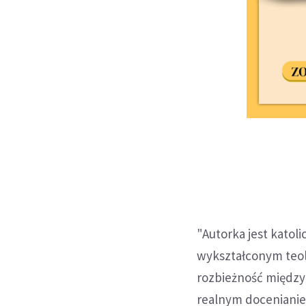
"Autorka jest katoli
wykształconym teol
rozbieżność między
realnym docenianiem