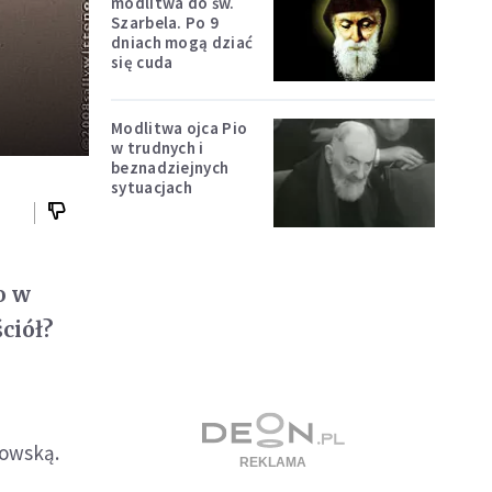
modlitwa do św.
Szarbela. Po 9
dniach mogą dziać
się cuda
Modlitwa ojca Pio
w trudnych i
beznadziejnych
sytuacjach
o w
ciół?
kowską.