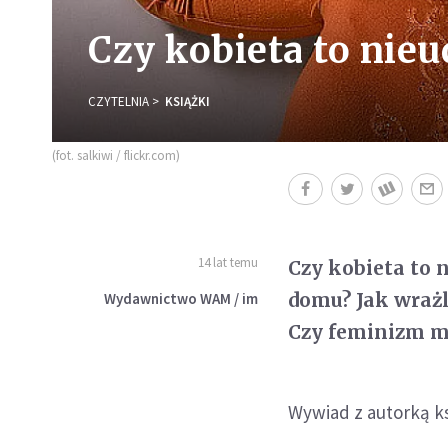
Czy kobieta to nie
CZYTELNIA
KSIĄŻKI
(fot. salkiwi / flickr.com)
14 lat temu
Czy kobieta to 
domu? Jak wrażl
Wydawnictwo WAM / im
Czy feminizm m
Wywiad z autorką k