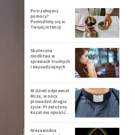
Potrzebujesz
pomocy?
Pomodlimy się w
Twojej intencji
Skuteczna
modlitwa w
sprawach trudnych
i beznadziejnych
W dzień odprawiał
Mszę, w nocy
prowadził drugie
życie. Przełożony
kazał mu opuścić
zakon
Niezawodna