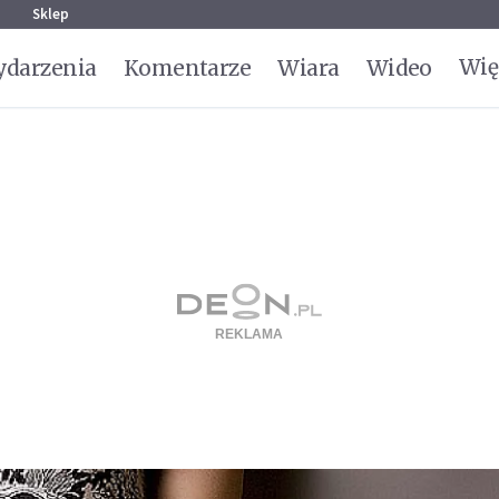
g
Sklep
Wię
darzenia
Komentarze
Wiara
Wideo