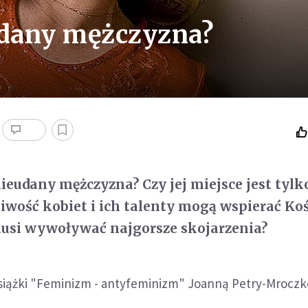
udany mężczyzna?
nieudany mężczyzna? Czy jej miejsce jest tylk
iwość kobiet i ich talenty mogą wspierać Koś
usi wywoływać najgorsze skojarzenia?
siążki "Feminizm - antyfeminizm" Joanną Petry-Mrocz