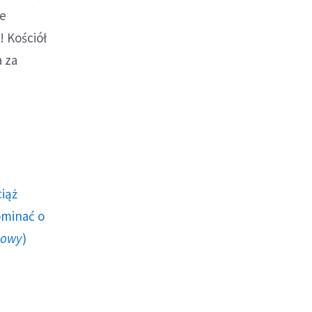
me
! Kościół
a za
ciąż
ominać o
howy
)