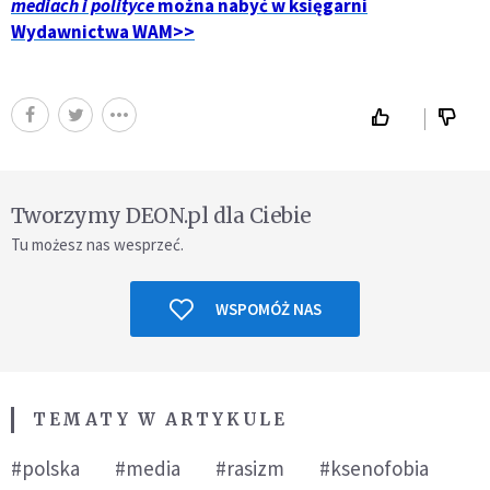
mediach i polityce
można nabyć w księgarni
Wydawnictwa WAM>>
Tworzymy DEON.pl dla Ciebie
Tu możesz nas wesprzeć.
WSPOMÓŻ NAS
TEMATY W ARTYKULE
#polska
#media
#rasizm
#ksenofobia