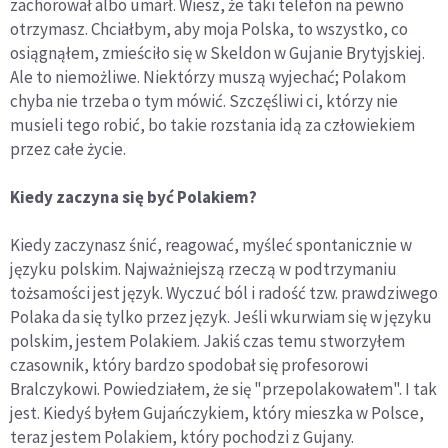
zachorował albo umarł. Wiesz, że taki telefon na pewno
otrzymasz. Chciałbym, aby moja Polska, to wszystko, co
osiągnąłem, zmieściło się w Skeldon w Gujanie Brytyjskiej.
Ale to niemożliwe. Niektórzy muszą wyjechać; Polakom
chyba nie trzeba o tym mówić. Szczęśliwi ci, którzy nie
musieli tego robić, bo takie rozstania idą za człowiekiem
przez całe życie.
Kiedy zaczyna się być Polakiem?
Kiedy zaczynasz śnić, reagować, myśleć spontanicznie w
języku polskim. Najważniejszą rzeczą w podtrzymaniu
tożsamości jest język. Wyczuć ból i radość tzw. prawdziwego
Polaka da się tylko przez język. Jeśli wkurwiam się w języku
polskim, jestem Polakiem. Jakiś czas temu stworzyłem
czasownik, który bardzo spodobał się profesorowi
Bralczykowi. Powiedziałem, że się "przepolakowałem". I tak
jest. Kiedyś byłem Gujańczykiem, który mieszka w Polsce,
teraz jestem Polakiem, który pochodzi z Gujany.