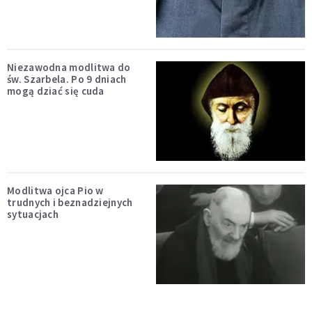
Niezawodna modlitwa do
św. Szarbela. Po 9 dniach
mogą dziać się cuda
Modlitwa ojca Pio w
trudnych i beznadziejnych
sytuacjach