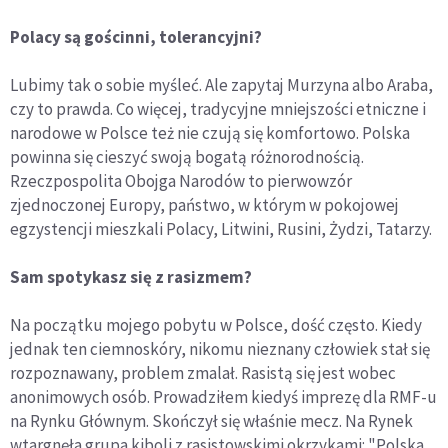
Polacy są gościnni, tolerancyjni?
Lubimy tak o sobie myśleć. Ale zapytaj Murzyna albo Araba,
czy to prawda. Co więcej, tradycyjne mniejszości etniczne i
narodowe w Polsce też nie czują się komfortowo. Polska
powinna się cieszyć swoją bogatą różnorodnością.
Rzeczpospolita Obojga Narodów to pierwowzór
zjednoczonej Europy, państwo, w którym w pokojowej
egzystencji mieszkali Polacy, Litwini, Rusini, Żydzi, Tatarzy.
Sam spotykasz się z rasizmem?
Na początku mojego pobytu w Polsce, dość często. Kiedy
jednak ten ciemnoskóry, nikomu nieznany człowiek stał się
rozpoznawany, problem zmalał. Rasistą się jest wobec
anonimowych osób. Prowadziłem kiedyś imprezę dla RMF-u
na Rynku Głównym. Skończył się właśnie mecz. Na Rynek
wtargnęła grupa kiboli z rasistowskimi okrzykami: "Polska