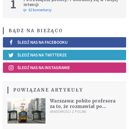
1
intencji
62 komentarzy
BĄDŹ NA BIEŻĄCO
ŚLEDŹ NAS NA FACEBOOKU
ŚLEDŹ NAS NA TWITTERZE
ŚLEDŹ NAS NA INSTAGRAMIE
POWIĄZANE ARTYKUŁY
Warszawa: pobito profesora
za to, że rozmawiał po
niemiecku
WIADOMOŚCI Z POLSKI