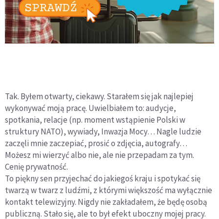
Tak. Byłem otwarty, ciekawy. Starałem się jak najlepiej
wykonywać moją pracę. Uwielbiałem to: audycje,
spotkania, relacje (np. moment wstąpienie Polski w
struktury NATO), wywiady, Inwazja Mocy… Nagle ludzie
zaczęli mnie zaczepiać, prosić o zdjęcia, autografy…
Możesz mi wierzyć albo nie, ale nie przepadam za tym.
Cenię prywatność.
To piękny sen przyjechać do jakiegoś kraju i spotykać się
twarzą w twarz z ludźmi, z którymi większość ma wyłącznie
kontakt telewizyjny. Nigdy nie zakładałem, że będę osobą
publiczną. Stało się, ale to był efekt uboczny mojej pracy.