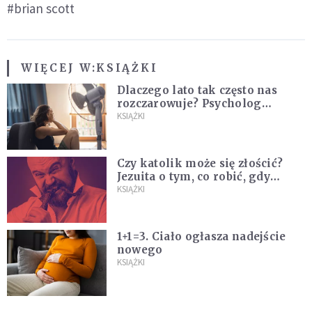
#brian scott
WIĘCEJ W:
KSIĄŻKI
Dlaczego lato tak często nas
rozczarowuje? Psycholog
wyjaśnia, skąd bierze się presja
KSIĄŻKI
na "najlepsze wakacje życia"
Czy katolik może się złościć?
Jezuita o tym, co robić, gdy
puszczają nam nerwy
KSIĄŻKI
1+1=3. Ciało ogłasza nadejście
nowego
KSIĄŻKI