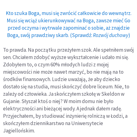
Kto szuka Boga, musi się zwrócić całkowicie do wewnątrz.
Musi się wciąż ukierunkowywać na Boga, zawsze mieć Go
przed oczyma i wytrwale zapominać o sobie, aż znajdzie
Boga, swój prawdziwy skarb. (Sprawdź:
Rozwój duchowy
)
To prawda. Na początku przeżyłem szok. Ale spełniłem swój
sen. Chciałem zdobyć wyższe wykształcenie i udało mi się.
Zdobyłem to, o czym 60% młodych ludzi z mojej
miejscowości nie może nawet marzyć, bo nie mają na to
środków finansowych. Ludzie uważają, że aby dziecko
dostało się na studia, musi skończyć dobre liceum. Nie, to
zależy od człowieka. Ja skończyłem szkołę w Skeldon w
Gujanie. Słyszał ktoś o niej? W moim domu nie było
elektryczności ani bieżącej wody. A jednak dałem radę.
Przyjechałem, by studiować inżynierię rolniczą w Łodzi, a
skończyłem dziennikarstwo na Uniwersytecie
Jagiellońskim.