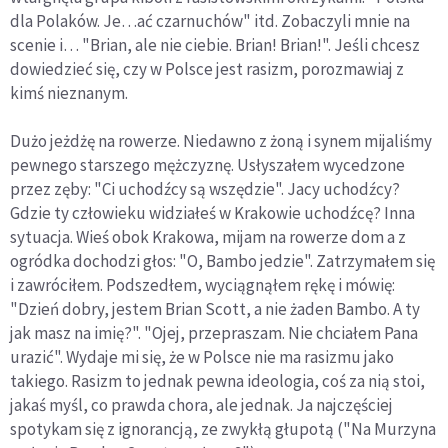
dla Polaków. Je…ać czarnuchów" itd. Zobaczyli mnie na
scenie i… "Brian, ale nie ciebie. Brian! Brian!". Jeśli chcesz
dowiedzieć się, czy w Polsce jest rasizm, porozmawiaj z
kimś nieznanym.
Dużo jeżdżę na rowerze. Niedawno z żoną i synem mijaliśmy
pewnego starszego mężczyznę. Usłyszałem wycedzone
przez zęby: "Ci uchodźcy są wszędzie". Jacy uchodźcy?
Gdzie ty człowieku widziałeś w Krakowie uchodźcę? Inna
sytuacja. Wieś obok Krakowa, mijam na rowerze dom a z
ogródka dochodzi głos: "O, Bambo jedzie". Zatrzymałem się
i zawróciłem. Podszedłem, wyciągnąłem rękę i mówię:
"Dzień dobry, jestem Brian Scott, a nie żaden Bambo. A ty
jak masz na imię?". "Ojej, przepraszam. Nie chciałem Pana
urazić". Wydaje mi się, że w Polsce nie ma rasizmu jako
takiego. Rasizm to jednak pewna ideologia, coś za nią stoi,
jakaś myśl, co prawda chora, ale jednak. Ja najczęściej
spotykam się z ignorancją, ze zwykłą głupotą ("Na Murzyna