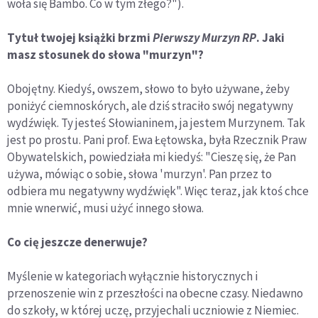
woła się Bambo. Co w tym złego?").
Tytuł twojej książki brzmi
Pierwszy Murzyn RP
. Jaki
masz stosunek do słowa "murzyn"?
Obojętny. Kiedyś, owszem, słowo to było używane, żeby
poniżyć ciemnoskórych, ale dziś straciło swój negatywny
wydźwięk. Ty jesteś Słowianinem, ja jestem Murzynem. Tak
jest po prostu. Pani prof. Ewa Łętowska, była Rzecznik Praw
Obywatelskich, powiedziała mi kiedyś: "Cieszę się, że Pan
używa, mówiąc o sobie, słowa 'murzyn'. Pan przez to
odbiera mu negatywny wydźwięk". Więc teraz, jak ktoś chce
mnie wnerwić, musi użyć innego słowa.
Co cię jeszcze denerwuje?
Myślenie w kategoriach wyłącznie historycznych i
przenoszenie win z przeszłości na obecne czasy. Niedawno
do szkoły, w której uczę, przyjechali uczniowie z Niemiec.