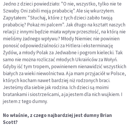
Jedno z dzieci powiedziało: "O nie, wszystko, tylko nie te
Szwaby. Oni zabili moją prababcię". Ale się wkurzyłem.
Zapytałem: "Słuchaj, które z tych dzieci zabiło twoją
prababcię? Pokaż mi palcem". Jak długo na kształt naszych
relacji z innymi będzie miała wpływ przeszłość, na którą nie
mieliśmy żadnego wpływu? Młody Niemiec nie powinien
ponosić odpowiedzialności za Hitlera i eksterminację
Żydów, a młody Polak za Jedwabne i pogrom kielecki. Tak
samo nie można rozliczać młodych Ukraińców za Wołyń.
Gdyby iść tym tropem, powinienem nienawidzić wszystkich
białych za wieki niewolnictwa. A ja mam przyjaciół w Polsce,
których kocham nawet bardziej niż rodzonych braci.
Jesteśmy dla siebie jak rodzina. Ich dzieci są moimi
bratankami i siostrzeńcami, a ja jestem dla nich wujkiem. I
jestem z tego dumny.
No właśnie, z czego najbardziej jest dumny Brian
Scott?