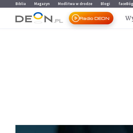
Przejdź do menu głównego
Przejdź do treści
Biblia
Magazyn
Modlitwa w drodze
Blogi
faceBó
Wy
Radio DEON