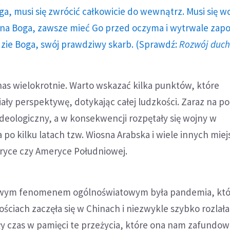
ga, musi się zwrócić całkowicie do wewnątrz. Musi się w
a Boga, zawsze mieć Go przed oczyma i wytrwale zap
dzie Boga, swój prawdziwy skarb. (Sprawdź:
Rozwój duc
nas wielokrotnie. Warto wskazać kilka punktów, które
ały perspektywę, dotykając całej ludzkości. Zaraz na p
 ideologiczny, a w konsekwencji rozpętały się wojny w
a po kilku latach tzw. Wiosna Arabska i wiele innych miej
fryce czy Ameryce Południowej.
owym fenomenem ogólnoświatowym była pandemia, któ
ościach zaczęła się w Chinach i niezwykle szybko rozlała
ły czas w pamięci te przeżycia, które ona nam zafundow