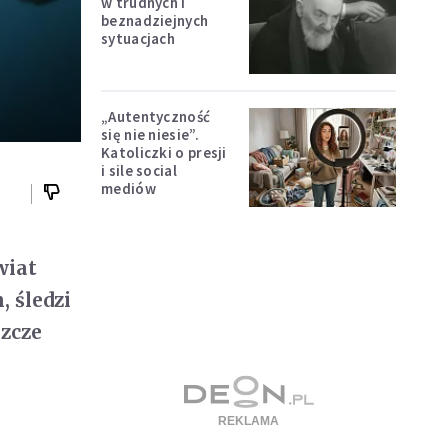
w trudnych i
beznadziejnych
sytuacjach
„Autentyczność
się nie niesie”.
Katoliczki o presji
i sile social
mediów
wiat
 śledzi
szcze