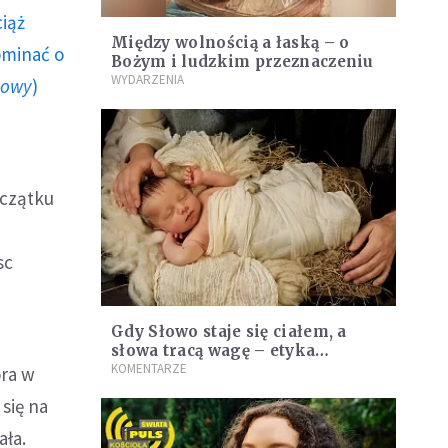
ciąż
Między wolnością a łaską – o
ominać o
Bożym i ludzkim przeznaczeniu
WYDARZENIA
howy
)
oczątku
sc
Gdy Słowo staje się ciałem, a
słowa tracą wagę – etyka
komunikacji dziś
KOMENTARZE
ra w
 się na
ała.