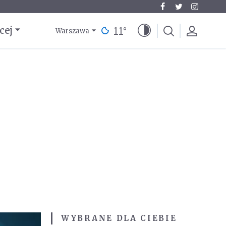
11
°
cej
Warszawa
WYBRANE DLA CIEBIE