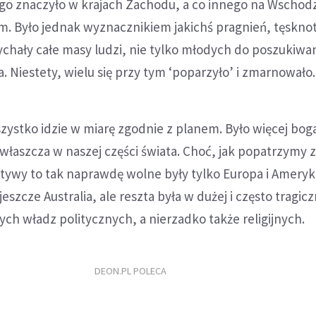
ego znaczyło w krajach Zachodu, a co innego na Wschod
m. Było jednak wyznacznikiem jakichś pragnień, tęsknot
pychały całe masy ludzi, nie tylko młodych do poszukiwan
Niestety, wielu się przy tym ‘poparzyło’ i zmarnowało.
zystko idzie w miarę zgodnie z planem. Było więcej bo
zwłaszcza w naszej części świata. Choć, jak popatrzymy 
ktywy to tak naprawdę wolne były tylko Europa i Ameryk
szcze Australia, ale reszta była w dużej i często tragicz
ych władz politycznych, a nierzadko także religijnych.
DEON.PL POLECA