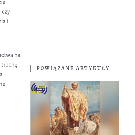
zie
 czy
ia i
gactwa na
z trochę
POWIĄZANE ARTYKUŁY
a
nej