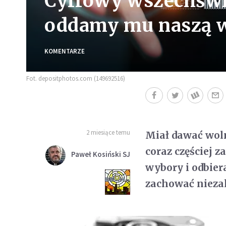
Cyfrowy wszechświa
oddamy mu naszą 
KOMENTARZE
Fot. depositphotos.com (149692516)
2 miesiące temu
Miał dawać woln
coraz częściej 
Paweł Kosiński SJ
wybory i odbier
zachować nieza