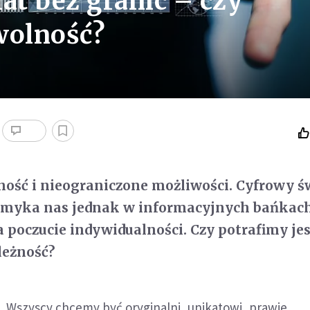
t bez granic – czy
wolność?
ość i nieograniczone możliwości. Cyfrowy ś
zamyka nas jednak w informacyjnych bańkach,
a poczucie indywidualności. Czy potrafimy je
leżność?
Wszyscy chcemy być oryginalni, unikatowi, prawie