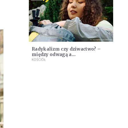
Radykalizm czy dziwactwo? –
między odwagą a
niezrozumieniem
KOŚCIÓŁ