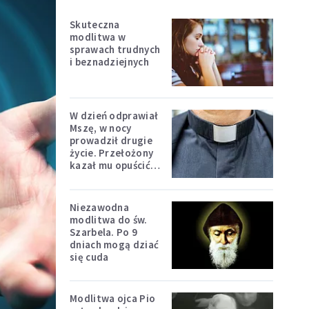
Skuteczna
modlitwa w
sprawach trudnych
i beznadziejnych
W dzień odprawiał
Mszę, w nocy
prowadził drugie
życie. Przełożony
kazał mu opuścić
zakon
Niezawodna
modlitwa do św.
Szarbela. Po 9
dniach mogą dziać
się cuda
Modlitwa ojca Pio