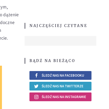
cym,
To dążenie
widoczne
NAJCZĘŚCIEJ CZYTANE
m
cie.
BĄDŹ NA BIEŻĄCO
ŚLEDŹ NAS NA FACEBOOKU
ŚLEDŹ NAS NA TWITTERZE
ŚLEDŹ NAS NA INSTAGRAMIE