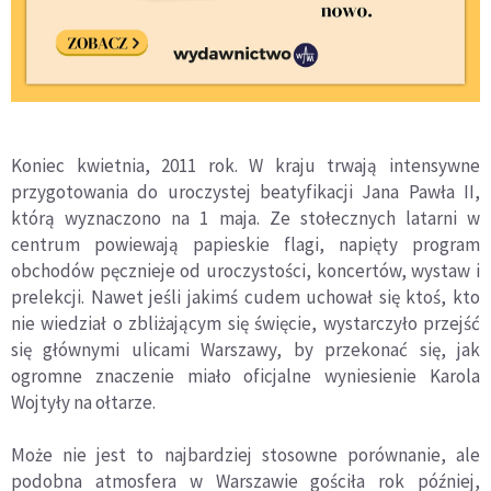
Koniec kwietnia, 2011 rok. W kraju trwają intensywne
przygotowania do uroczystej beatyfikacji Jana Pawła II,
kt
ó
rą wyznaczono na 1 maja. Ze stołecznych latarni w
centrum powiewają papieskie flagi, napięty program
obchod
ó
w pęcznieje od uroczystości, koncert
ó
w, wystaw i
prelekcji. Nawet jeśli jakimś cudem uchował się ktoś, kto
nie wiedział o zbliżającym się święcie, wystarczyło przejść
się głównymi ulicami Warszawy, by przekonać się, jak
ogromne znaczenie miało oficjalne wyniesienie Karola
Wojtyły na ołtarze.
Może nie jest to najbardziej stosowne por
ó
wnanie, ale
podobna atmosfera w Warszawie gościła rok później,