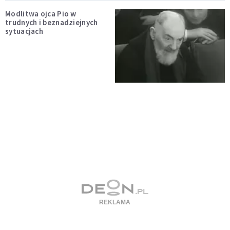
Modlitwa ojca Pio w
trudnych i beznadziejnych
sytuacjach