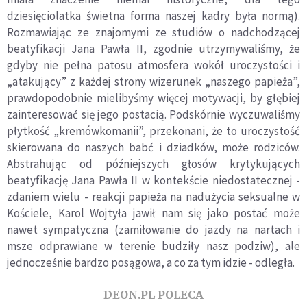
dziesięciolatka świetna forma naszej kadry był
a norm
ą).
Rozmawiając ze znajomymi ze studi
ó
w o nadchodzącej
beatyfikacji Jana Pawła II, zgodnie utrzymywaliśmy, że
gdyby nie pełna patosu atmosfera wokół uroczystości i
„atakujący” z każdej strony wizerunek „naszego papieża”,
prawdopodobnie mielibyśmy więcej motywacji, by głębiej
zainteresować się jego postacią. Podsk
ó
rnie wyczuwaliśmy
płytkość „krem
ó
wkomanii”, przekonani, że to uroczystość
skierowana do naszych babć i dziadk
ó
w, może rodzic
ó
w.
Abstrahuj
ąc od późniejszych głos
ó
w krytykujących
beatyfikację Jana Pawła II w kontekście niedostatecznej -
zdaniem wielu - reakcji papieża na nadużycia seksualne w
Kościele, Karol Wojtyła jawił nam się jako postać może
nawet sympatyczna (zamiłowanie do jazdy na nartach i
msze odprawiane w terenie budziły nasz podziw), ale
jednocześnie bardzo posągowa, a co za tym idzie - odległ
a.
DEON.PL POLECA