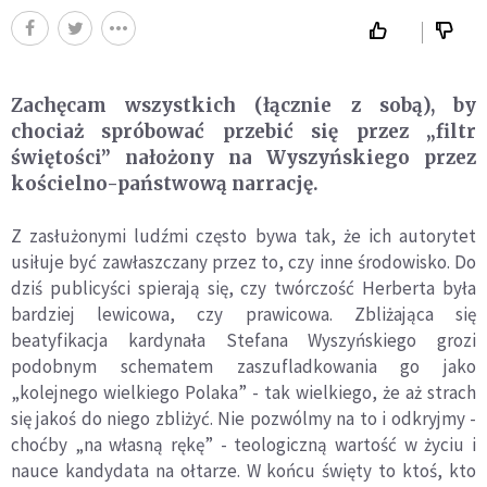
Zachęcam wszystkich (łącznie z sobą), by
chociaż
spr
ó
bować przebić się przez „
filtr
świętości” nałożony na Wyszyńskiego przez
kościelno-państwową narrację.
Z zasłużonymi ludźmi często bywa tak, że ich autorytet
usiłuje być zawłaszczany przez to, czy inne środowisko. Do
dziś publicyści spierają się, czy tw
ó
rczość Herberta była
bardziej lewicowa, czy prawicowa. Zbliżają
ca si
ę
beatyfikacja kardynała Stefana Wyszyńskiego grozi
podobnym schematem zaszufladkowania go jako
„kolejnego wielkiego Polaka” - tak wielkiego, że aż strach
się jakoś do niego zbliżyć. Nie pozw
ó
lmy na to i odkryjmy -
choćby „na własną rękę” - teologiczną wartość w życiu i
nauce kandydata na ołtarze. W końcu święty to ktoś, kto