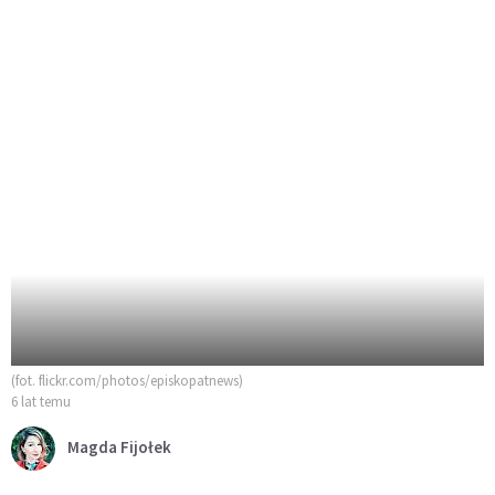
(fot. flickr.com/photos/episkopatnews)
6 lat temu
Magda Fijołek