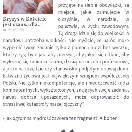
przyjęte na siebie obowiązki, za
miejsce, jakie zajmujecie w
ojczyźnie, w narodzie, w
Kryzys w Kościele
jest szansą dla
państwie, w życiu zawodowym.
świeckich
KOMENTARZE
Tą drogą idzie się do wielkości. A
narodowi potrzeba wielkości. Nie myślcie, że nar
ó
d mo
że
wypełnić swoje zadanie tylko z pomocą ludzi bez wyrazu,
kt
ó
rzy żyją byle jak, aby przeżyć, aby jakoś się odkuć, aby
wykręcić się tanim kosztem; dzisiaj na uczelni profesorowi,
a jutro na urzędzie czy stanowisku podjętym obowiązkom.
Łatwizna życiowa jest największym wrogiem współczesnej
Polski. Nie tylko niekompetencje, ale i nieuczciwość ludzi
kompetentnych, wykształconych, znających swoje zadania,
nawet dobrze uposażonych, może doprowadzić do
straszliwej katastrofy naszej ojczyzny”.
- jak ogromna mądrość zawiera ten fragment! Albo ten: