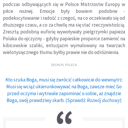
podczas odbywających się w Polsce Mistrzostw Europy w
piłce nożnej. Emocje były bowiem podobne -
podekscytowanie i radość z czegoś, na co oczekiwał
o si
ę od
dłuższego czasu, a co za chwilę
ma si
ę stać rzeczywistością.
Zresztą podobną euforię wywoływały pielgrzymki papieża
Polaka do ojczyzny - gdyby papieskie proporce zamienić na
kibicowskie szaliki, entuzjazm wymalowany na twarzach
wielotysięcznego tłumu byłby prawie nie do odróżnienia.
DEON.PL POLECA
Kto szuka Boga, musi się zwrócić całkowicie do wewnątrz.
Musi się wciąż ukierunkowywać na Boga, zawsze mieć Go
przed oczyma i wytrwale zapominać o sobie, aż znajdzie
Boga, swój prawdziwy skarb. (Sprawdź:
Rozwój duchowy
)