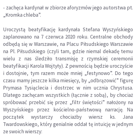
- zachęca kardynał w zbiorze aforyzm
ó
w jego autorstwa pt.
„Kromka chleba”.
Uroczystą beatyfikację kardynała Stefana Wyszyńskiego
zaplanowano na 7 czerwca 2020 roku. Centralne obchody
odbędą się w Warszawie, na Placu Piłsudskiego Warszawie
na Pl. Piłsudskiego (czyli tam, gdzie niemal dekadę temu
wielu z nas śledziło transmisję z rzymskiej ceremonii
beatyfikacji Karola Wojtyły). Z pewnością będzie uroczyście
i dostojnie, tym razem może mniej „festynowo”. Do tego
czasu mamy jeszcze kilka miesięcy, by „
odbr
ązowić” figurę
Prymasa Tysiąclecia i dostrzec w nim ucznia Chrystusa.
Dlatego zachęcam wszystkich (łącznie z sobą), by chociaż
spr
ó
bować przebić się przez „
filtr
świętości” nałożony na
Wyszyńskiego przez kościelno-państwową narrację. Na
początek wystarczy chociażby wiersz ks. Jana
Twardowskiego, kt
ó
ry genialnie oddał tę intuicję w jednym
ze swoich wierszy: