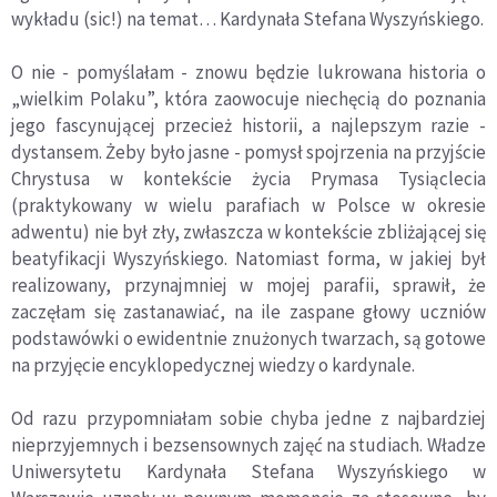
wykładu (sic!) na temat… Kardynała Stefana Wyszyńskiego.
O nie - pomyślałam - znowu będzie lukrowana historia o
„wielkim Polaku”, kt
ó
ra zaowocuje niechęcią do poznania
jego fascynującej przecież historii, a najlepszym razie -
dystansem. Żeby było jasne - pomysł spojrzenia na przyjście
Chrystusa w kontekście życia Prymasa Tysiąclecia
(praktykowany w wielu parafiach w Polsce w okresie
adwentu) nie był zły, zwłaszcza w kontekście zbliżającej się
beatyfikacji Wyszyńskiego. Natomiast forma, w jakiej był
realizowany, przynajmniej w mojej parafii, sprawił, że
zaczęłam się zastanawiać, na ile zaspane głowy uczni
ó
w
podstaw
ó
wki o ewidentnie znużonych twarzach, są gotowe
na przyjęcie encyklopedycznej wiedzy o kardynale.
Od razu przypomniałam sobie chyba jedne z najbardziej
nieprzyjemnych i bezsensownych zajęć na studiach. Władze
Uniwersytetu Kardynała Stefana Wyszyńskiego w