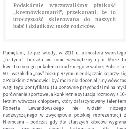
Podsk
ó
rnie wyczuwaliśmy płytkość
„krem
ó
wkomanii”, przekonani, że to
uroczystość skierowana do naszych
babć i dziadk
ó
w, może rodzic
ó
w.
Pamiętam, że już wtedy, w 2011 r., atmosfera swoistego
„festynu”, budziła we mnie wewnętrzny op
ó
r. Może to
kwestia mojego pokolenia urodzonego w wolnej Polsce lat
90. - wszak dla „nas” biskup Rzymu nieodłącznie kojarzył się
z Polakiem z Wadowic i być może nie docenialiśmy w
ó
wczas
wagi tego pontyfikatu (tu ponownie przychodzi mi na myś
l
poró
wnanie sportowe, a konkretnie sytuacja rozmowy z 10-
letnim w
ó
wczas chłopcem, kt
ó
ry zafascynowany talentem
Roberta Lewandowskiego nie widział niczego
nadzwyczajnego w zwycięstwie polskiej reprezentacji z
Niemcami - podczas gdy dla starszych kibic
ó
w wygrana
miała znaczenie niemal historyczne, dla tego