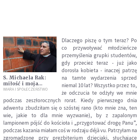
Dlaczego piszę o tym teraz? Po
co przywoływać młodzieńcze
przemyślenia grupki student
ó
w,
gdy przecież teraz - już jako
dorosła kobieta - inaczej patrzę
na tamte wydarzenia sprzed
S. Michaela Rak:
miłość i moja
niemal 10 lat? Wszystko przez to,
świętość jest
WIARA I SPOŁECZEŃSTWO
że odczucia te odżyły we mnie
odpowiedzią na
podczas zeszłorocznych rorat. Kiedy pierwszego dnia
każdy kryzys
adwentu zbudziłam się o sz
ó
stej rano (kto mnie zna, ten
wie, jakie to dla mnie wyzwanie), by z zapalonym
lampionem p
ó
jść do koś
cio
ła i „przygotować drogę Panu”,
podczas kazania miał
am co
ś w rodzaju d
é
j
à
vu. Patrzyłam na
zgromadzone przy prezbiterium dzieciaki, słuchające