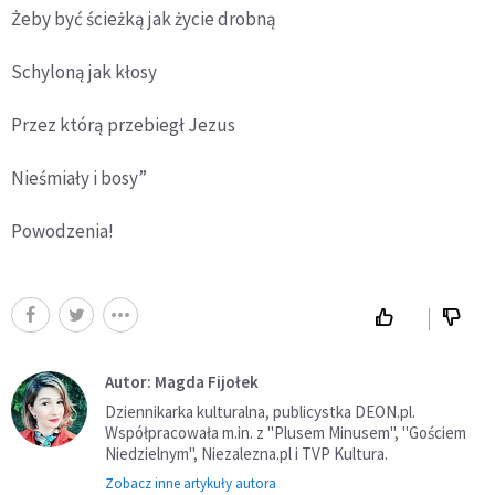
Żeby być ścieżką jak życie drobną
Schyloną jak kłosy
Przez kt
ó
rą przebiegł
Jezus
Nie
śmiały i bosy”
Powodzenia!
Autor: Magda Fijołek
Dziennikarka kulturalna, publicystka DEON.pl.
Współpracowała m.in. z "Plusem Minusem", "Gościem
Niedzielnym", Niezalezna.pl i TVP Kultura.
Zobacz inne artykuły autora