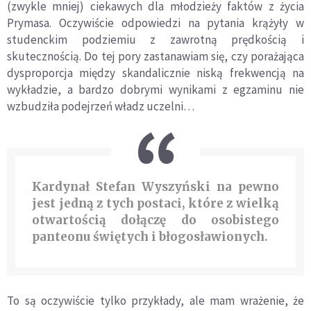
(zwykle mniej) ciekawych dla młodzieży fakt
ó
w z życia
Prymasa. Oczywiście odpowiedzi na pytania krążyły w
studenckim podziemiu z zawrotną prędkością i
skutecznością. Do tej pory zastanawiam się, czy porażająca
dysproporcja między skandalicznie niską frekwencją na
wykładzie, a bardzo dobrymi wynikami z egzaminu nie
wzbudziła podejrzeń
w
ładz uczelni…
Kardynał Stefan Wyszyński na pewno
jest jedną z tych postaci, kt
ó
re z wielką
otwartością dołączę do osobistego
panteonu świętych i bł
ogos
ławionych.
To są oczywiście tylko przykłady, ale mam wrażenie, że