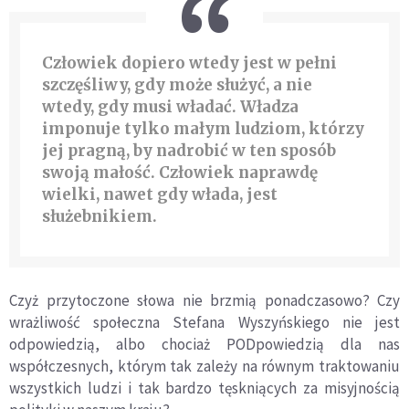
Człowiek dopiero wtedy jest w pełni
szczęśliwy, gdy może służyć, a nie
wtedy, gdy musi wł
ada
ć
. W
ładza
imponuje tylko małym ludziom, kt
ó
rzy
jej pragną, by nadrobić w ten spos
ó
b
swoją małość. Człowiek naprawdę
wielki, nawet gdy włada, jest
służebnikiem.
Czyż przytoczone słowa nie brzmią ponadczasowo? Czy
wrażliwość społeczna Stefana Wyszyńskiego nie jest
odpowiedzią, albo chociaż PODpowiedzią dla nas
współczesnych, kt
ó
rym tak zależy na r
ó
wnym traktowaniu
wszystkich ludzi i tak bardzo tęskniących za misyjnością