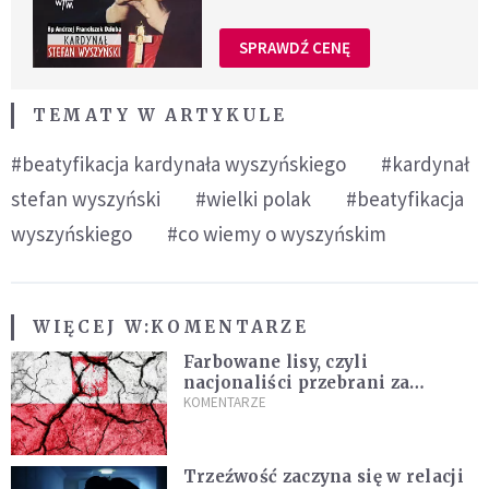
SPRAWDŹ CENĘ
TEMATY W ARTYKULE
#beatyfikacja kardynała wyszyńskiego
#kardynał
stefan wyszyński
#wielki polak
#beatyfikacja
wyszyńskiego
#co wiemy o wyszyńskim
WIĘCEJ W:
KOMENTARZE
Farbowane lisy, czyli
nacjonaliści przebrani za
chrześcijan
KOMENTARZE
Trzeźwość zaczyna się w relacji