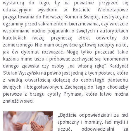
wystarczą do tego, by na poważnie przyjrzeć się
edukacyjnym wysiłkom w Kościele. Wieloetapowe
przygotowania do Pierwszej Komunii Świętej, restrykcyjne
egzaminy przed sakramentem bierzmowania, czy wreszcie
wspomniane nudne pogadanki o świętych i autorytetach
katolickich raczej przynoszą efekt odwrotny do
zamierzonego. Nie mam oczywiście gotowej recepty na to,
jak
ó
w dylemat rozwiązać. Mogę tylko puszczać takie
kazania mimo uszu i pr
ó
bować zachwycić się fenomenem
danego zjawiska czy osoby „na własną rękę”. Kardynał
Stefan Wyszyński na pewno jest jedną z tych postaci, kt
ó
re
z wielką otwartością dołączę do osobistego panteonu
świętych i bł
ogos
ławionych. Zachęcają do tego chociażby
pierwsze z brzegu cytaty Prymasa, kt
ó
re łatwo można
znaleźć w sieci.
„Bądźcie odpowiedzialni za ł
ad
spo
łeczny i moralny, ł
ad my
śli i
uczuć, odpowiedzialni za