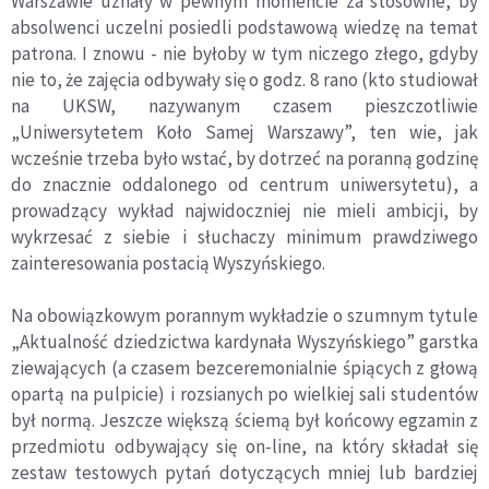
Warszawie uznały w pewnym momencie za stosowne, by
absolwenci uczelni posiedli podstawową wiedzę na temat
patrona. I znowu - nie byłoby w tym niczego złego, gdyby
nie to, że zajęcia odbywały się o godz. 8 rano (kto studiował
na UKSW, nazywanym czasem pieszczotliwie
„Uniwersytetem Koło Samej Warszawy”, ten wie, jak
wcześnie trzeba było wstać, by dotrzeć
na porann
ą godzinę
do znacznie oddalonego od centrum uniwersytetu), a
prowadzący wykład najwidoczniej nie mieli ambicji, by
wykrzesać z siebie i słuchaczy minimum prawdziwego
zainteresowania postacią Wyszyńskiego.
Na obowiązkowym porannym wykładzie o szumnym tytule
„Aktualność dziedzictwa kardynała Wyszyńskiego” garstka
ziewających (a czasem bezceremonialnie śpiących z głową
opartą na pulpicie) i rozsianych po wielkiej sali student
ó
w
był normą. Jeszcze większą ściemą był końcowy egzamin z
przedmiotu odbywający się on-line, na kt
ó
ry skł
ada
ł się
zestaw testowych pytań dotyczących mniej lub bardziej