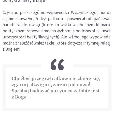
polityki w naszym kraju?
Czytając poszczeg
ó
lne wypowiedzi Wyszyńskiego, nie da
się nie zauważyć, że był
patriot
ą - poświęcał
roli pa
ństwa i
narodu wiele uwagi (kt
ó
re to w
ątki w obecnym klimacie
politycznym zapewne mocno wybrzmią podczas oficjalnych
uroczystości beatyfikacyjnych). Ale wśr
ó
d jego wypowiedzi
można znaleźć r
ó
wnież takie, kt
ó
re dotyczą intymnej relacji
z Bogiem:
Choćbyś przegrał całkowicie zbierz się,
zgarnij, dźwignij, zacznij od nowa!
Spr
ó
buj budować na tym co w tobie jest
z Boga.