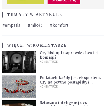
SPRAWDŹ CENĘ
TEMATY W ARTYKULE
#empatia
#miłość
#komfort
WIĘCEJ W:
KOMENTARZE
Czy biskupi naprawdę chcą tej
komisji?
KOMENTARZE
Po latach każdy jest ekspertem.
Czy na pewno postąpiłbyś
inaczej?
KOMENTARZE
Sztuczna inteligencja vs