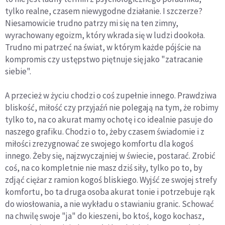
tylko realne, czasem niewygodne działanie. I szczerze?
Niesamowicie trudno patrzy mi się na ten zimny,
wyrachowany egoizm, który wkrada się w ludzi dookoła.
Trudno mi patrzeć na świat, w którym każde pójście na
kompromis czy ustępstwo piętnuje się jako "zatracanie
siebie".
A przecież w życiu chodzi o coś zupełnie innego. Prawdziwa
bliskość, miłość czy przyjaźń nie polegają na tym, że robimy
tylko to, na co akurat mamy ochotę i co idealnie pasuje do
naszego grafiku. Chodzi o to, żeby czasem świadomie i z
miłości zrezygnować ze swojego komfortu dla kogoś
innego. Żeby się, najzwyczajniej w świecie, postarać. Zrobić
coś, na co kompletnie nie masz dziś siły, tylko po to, by
zdjąć ciężar z ramion kogoś bliskiego. Wyjść ze swojej strefy
komfortu, bo ta druga osoba akurat tonie i potrzebuje rąk
do wiosłowania, a nie wykładu o stawianiu granic. Schować
na chwilę swoje "ja" do kieszeni, bo ktoś, kogo kochasz,