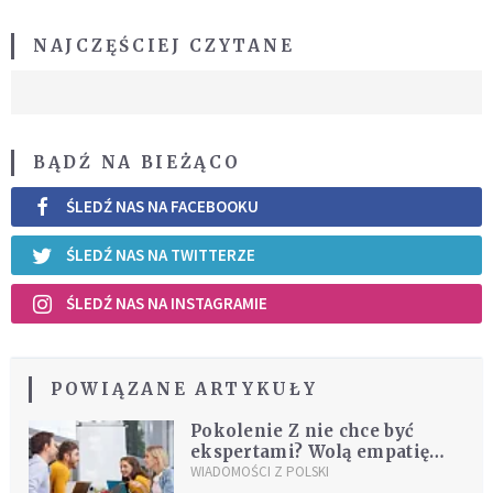
NAJCZĘŚCIEJ CZYTANE
BĄDŹ NA BIEŻĄCO
ŚLEDŹ NAS NA FACEBOOKU
ŚLEDŹ NAS NA TWITTERZE
ŚLEDŹ NAS NA INSTAGRAMIE
POWIĄZANE ARTYKUŁY
Pokolenie Z nie chce być
ekspertami? Wolą empatię
zamiast specjalistycznych
WIADOMOŚCI Z POLSKI