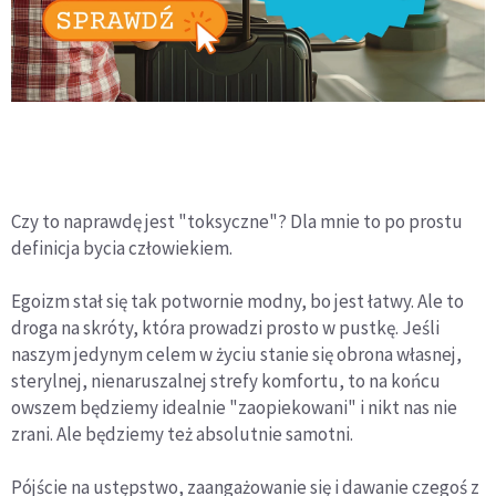
Czy to naprawdę jest "toksyczne"? Dla mnie to po prostu
definicja bycia człowiekiem.
Egoizm stał się tak potwornie modny, bo jest łatwy. Ale to
droga na skróty, która prowadzi prosto w pustkę. Jeśli
naszym jedynym celem w życiu stanie się obrona własnej,
sterylnej, nienaruszalnej strefy komfortu, to na końcu
owszem będziemy idealnie "zaopiekowani" i nikt nas nie
zrani. Ale będziemy też absolutnie samotni.
Pójście na ustępstwo, zaangażowanie się i dawanie czegoś z