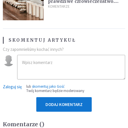
prawdziwe człowieczeństwo.
Dlaczego AI nie nauczy nas
KOMENTARZE
kochać
SKOMENTUJ ARTYKUŁ
Czy zapomnieliśmy kochać innych?
Zaloguj się
lub
skomentuj jako Gość
Twój komentarz będzie moderowany
DODAJ KOMENTARZ
Komentarze (
)