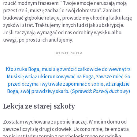
rzucić modnym frazesem: "Twoje emocje naruszają moją
przestrzeń, muszę zadbać o swój dobrostan". Zamiast
budować głębokie relacje, prowadzimy chłodną kalkulację
zysków i strat. Traktujemy innych ludzi jak subskrypcje.
Jeśli zaczynają wymagać od nas odrobiny wysiłku albo
uwagi, po prostu ich anulujemy.
DEON.PL POLECA
Kto szuka Boga, musi się zwrócić całkowicie do wewnątrz.
Musi się wciąż ukierunkowywać na Boga, zawsze mieć Go
przed oczyma i wytrwale zapominać o sobie, aż znajdzie
Boga, swój prawdziwy skarb. (Sprawdź:
Rozwój duchowy
)
Lekcja ze starej szkoły
Zostałam wychowana zupełnie inaczej. W moim domu od
zawsze liczył się drugi człowiek. Uczono mnie, że empatia
to nie jest ładny termin z psychologicznego poradnika,