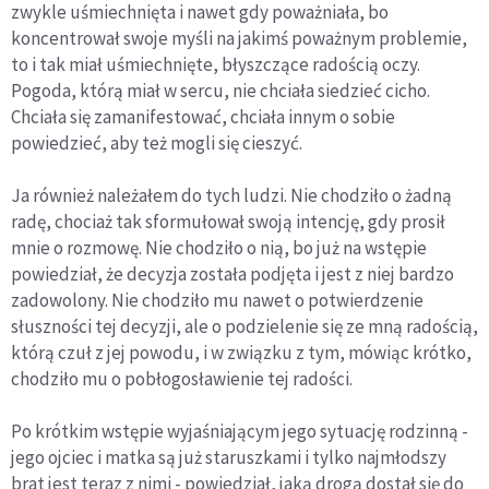
zwykle uśmiechnięta i nawet gdy poważniała, bo
koncentrował swoje myśli na jakimś poważnym problemie,
to i tak miał uśmiechnięte, błyszczące radością oczy.
Pogoda, którą miał w sercu, nie chciała siedzieć cicho.
Chciała się zamanifestować, chciała innym o sobie
powiedzieć, aby też mogli się cieszyć.
Ja również należałem do tych ludzi. Nie chodziło o żadną
radę, chociaż tak sformułował swoją intencję, gdy prosił
mnie o rozmowę. Nie chodziło o nią, bo już na wstępie
powiedział, że decyzja została podjęta i jest z niej bardzo
zadowolony. Nie chodziło mu nawet o potwierdzenie
słuszności tej decyzji, ale o podzielenie się ze mną radością,
którą czuł z jej powodu, i w związku z tym, mówiąc krótko,
chodziło mu o pobłogosławienie tej radości.
Po krótkim wstępie wyjaśniającym jego sytuację rodzinną -
jego ojciec i matka są już staruszkami i tylko najmłodszy
brat jest teraz z nimi - powiedział, jaką drogą dostał się do