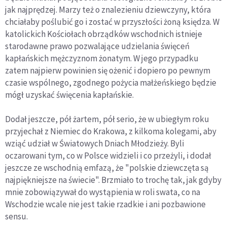
jak najprędzej. Marzy też o znalezieniu dziewczyny, która
chciałaby poślubić go i zostać w przyszłości żoną księdza. W
katolickich Kościołach obrządków wschodnich istnieje
starodawne prawo pozwalające udzielania święceń
kapłańskich mężczyznom żonatym. W jego przypadku
zatem najpierw powinien się ożenić i dopiero po pewnym
czasie wspólnego, zgodnego pożycia małżeńskiego będzie
mógł uzyskać święcenia kapłańskie.
Dodał jeszcze, pół żartem, pół serio, że w ubiegłym roku
przyjechał z Niemiec do Krakowa, z kilkoma kolegami, aby
wziąć udział w Światowych Dniach Młodzieży. Byli
oczarowani tym, co w Polsce widzieli i co przeżyli, i dodał
jeszcze ze wschodnią emfazą, że "polskie dziewczęta są
najpiękniejsze na świecie". Brzmiało to trochę tak, jak gdyby
mnie zobowiązywał do wystąpienia w roli swata, co na
Wschodzie wcale nie jest takie rzadkie i ani pozbawione
sensu.