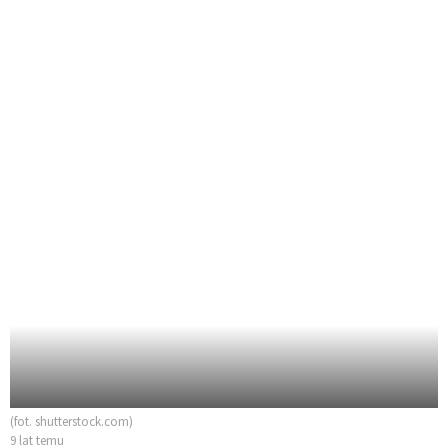
(fot. shutterstock.com)
9 lat temu