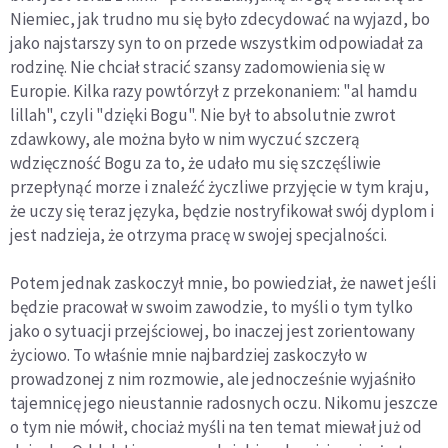
Niemiec, jak trudno mu się było zdecydować na wyjazd, bo
jako najstarszy syn to on przede wszystkim odpowiadał za
rodzinę. Nie chciał stracić szansy zadomowienia się w
Europie. Kilka razy powtórzył z przekonaniem: "al hamdu
lillah", czyli "dzięki Bogu". Nie był to absolutnie zwrot
zdawkowy, ale można było w nim wyczuć szczerą
wdzięczność Bogu za to, że udało mu się szczęśliwie
przepłynąć morze i znaleźć życzliwe przyjęcie w tym kraju,
że uczy się teraz języka, będzie nostryfikował swój dyplom i
jest nadzieja, że otrzyma pracę w swojej specjalności.
Potem jednak zaskoczył mnie, bo powiedział, że nawet jeśli
będzie pracował w swoim zawodzie, to myśli o tym tylko
jako o sytuacji przejściowej, bo inaczej jest zorientowany
życiowo. To właśnie mnie najbardziej zaskoczyło w
prowadzonej z nim rozmowie, ale jednocześnie wyjaśniło
tajemnicę jego nieustannie radosnych oczu. Nikomu jeszcze
o tym nie mówił, chociaż myśli na ten temat miewał już od