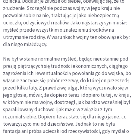
dziecka. Oddalał je zawsze od siebie, obawiając się, że to
złudzenie. Szczególnie podczas wojny w jego kraju nie
pozwalał sobie na nie, traktując je jako niebezpieczną
ucieczkę od życiowych realiów. Jako najstarszy syn musiał
myśleć przede wszystkim o znalezieniu środków na
utrzymanie rodziny. W warunkach wojny ten obowiązek był
dla niego miażdżący.
Nie był w stanie normalnie myśleć, będąc nieustannie pod
presją piętrzących się trudności ekonomicznych, ciągłego
zagrożenia ich i ewentualnością powołania go do wojska, bo
właśnie zaczynał się pobór rezerwy, do której on przeszedł
przed kilku laty. Z prawdziwą ulgą, którą wyczuwało się w
jego głosie, mówił, że dopiero teraz i dopiero tutaj, w kraju,
w którym nie ma wojny, dostrzegł, jak bardzo wcześniej był
sparaliżowany duchowo i jak mało w związku z tym
rozumiał siebie. Dopiero teraz stało się dla niego jasne, co
towarzyszyło mu od dzieciństwa. Jednak to nie była
fantazja ani próba ucieczki od rzeczywistości, gdy myślał o