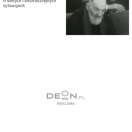
trudnych i beznadziejnych
sytuacjach