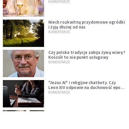
KOMENTARZE
Niech rozkwitną przydomowe ogródki
i żyją dłużej od nas
KOMENTARZE
Czy polska tradycja zabija żywą wiarę?
Kościół to nie punkt usługowy
KOMENTARZE
"Jezus AI" i religijne chatboty. Czy
Leon XIV odpowie na duchowość epoki
sztucznej inteligencji?
KOMENTARZE
AI wyręcza nas i zabiera pracę. Mimo to
ludzkie myślenie nie przestaje być w
cenie
KOMENTARZE