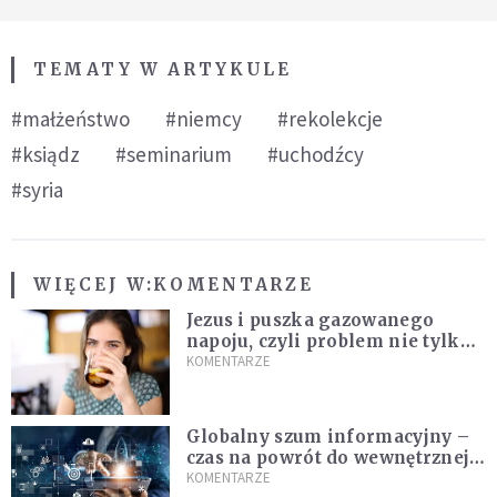
TEMATY W ARTYKULE
#małżeństwo
#niemcy
#rekolekcje
#ksiądz
#seminarium
#uchodźcy
#syria
WIĘCEJ W:
KOMENTARZE
Jezus i puszka gazowanego
napoju, czyli problem nie tylko
techniczny
KOMENTARZE
Globalny szum informacyjny –
czas na powrót do wewnętrznej
prawdy
KOMENTARZE