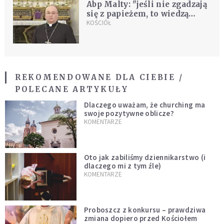
Abp Malty: "jeśli nie zgadzają
się z papieżem, to wiedzą
gdzie są drzwi"
KOŚCIÓŁ
REKOMENDOWANE DLA CIEBIE /
POLECANE ARTYKUŁY
Dlaczego uważam, że churching ma
swoje pozytywne oblicze?
KOMENTARZE
Oto jak zabiliśmy dziennikarstwo (i
dlaczego mi z tym źle)
KOMENTARZE
Proboszcz z konkursu – prawdziwa
zmiana dopiero przed Kościołem