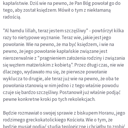
kapłaństwie. Dziś wie na pewno, że Pan Bóg powołał go do
tego, aby został księdzem. Mówił o tym z niekłamaną
radością.
"Al hamdu lillah, teraz jestem szczęśliwy" - powtórzył kilka
razy to nietypowe wyznanie. Teraz wie, jakie jest jego
powołanie. Wie na pewno, że ma być księdzem, i wie na
pewno, że jego powołanie kapłańskie związane jest
nierozerwalnie z "pragnieniem założenia rodziny i związania
się węzłem małżeńskim z kobietą". Przez długi czas, nie wie
dlaczego, wydawało mu się, że pierwsze powołanie
wyklucza to drugie, ale teraz już wie na pewno, że oba te
powołania stanowią w nim jedno i z tego właśnie powodu
czuje się bardzo szczęśliwy. Postanowił już właśnie podjąć
pewne konkretne kroki po tych rekolekcjach.
Będzie rozmawiał o swojej sprawie z biskupem Horanu, jego
rodzimego greckokatolickiego Kościoła. Wie o tym, że
będzie musiał podjąć studia teologiczne i chciałby to zrobić