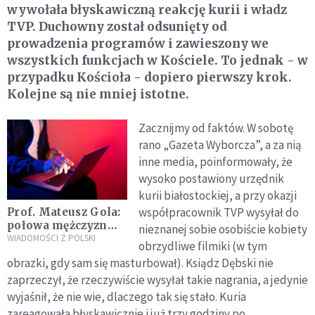
wywołała błyskawiczną reakcję kurii i władz
TVP. Duchowny został odsunięty od
prowadzenia programów i zawieszony we
wszystkich funkcjach w Kościele. To jednak - w
przypadku Kościoła - dopiero pierwszy krok.
Kolejne są nie mniej istotne.
Zacznijmy od faktów. W sobotę
rano „Gazeta Wyborcza”, a za nią
inne media, poinformowały, że
wysoko postawiony urzędnik
kurii białostockiej, a przy okazji
współpracownik TVP wysyłał do
Prof. Mateusz Gola:
połowa mężczyzn
nieznanej sobie osobiście kobiety
regularnie korzysta
WIADOMOŚCI Z POLSKI
obrzydliwe filmiki (w tym
z pornografii; to
obrazki, gdy sam się masturbował). Ksiądz Dębski nie
norma czy
zaprzeczył, że rzeczywiście wysyłał takie nagrania, a jedynie
patologia?
wyjaśnił, że nie wie, dlaczego tak się stało. Kuria
zareagowała błyskawicznie i już trzy godziny po