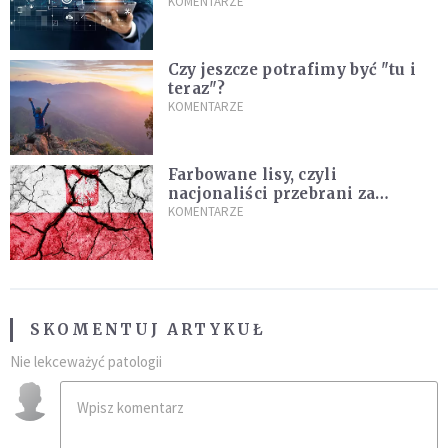
prawdy
KOMENTARZE
Czy jeszcze potrafimy być "tu i
teraz"?
KOMENTARZE
Farbowane lisy, czyli
nacjonaliści przebrani za
chrześcijan
KOMENTARZE
SKOMENTUJ ARTYKUŁ
Nie lekceważyć patologii