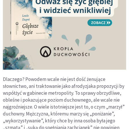
Dlaczego? Powodem wcale nie jest dość żenujące
słownictwo, ani traktowanie jako afrodyzjaka propozycji by
współżyć w gabinecie metropolity. To sprawy obrzydliwe,
obleśne i pokazujące poziom duchownego, ale wcale nie
najgroźniejsze. O wiele istotniejsze jest to, o czym „marzył”
duchowny. Mężczyzna, któremu marzy się „poniżanie”,
„wykorzystywanie”, który chce by inna osoba była jego
„szmatą” i „suką do spełniania zachcianek” nie powinien