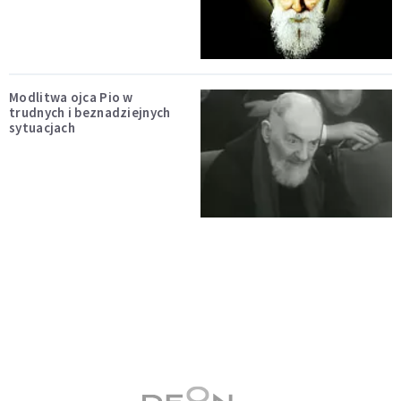
Modlitwa ojca Pio w
trudnych i beznadziejnych
sytuacjach