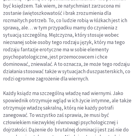
być księdzem. Tak wiem, że natychmiast zarzucona mi
zostanie świętoszkowatość i brak zrozumienia dla
rozmaitych potrzeb. To, co ludzie robią w łóżkach jest ich
sprawą, ale… w tym przypadku mamy do czynienia z
sytuacją szczególną. Mężczyzna, który stosuje wobec
nieznanej sobie osoby tego rodzaju język, który ma tego
rodzaju fantazje erotyczne ma w sobie elementy
psychopatologiczne, jest przemocowcem i chce
dominować, zniewalać. A to oznacza, że może tego rodzaju
działania stosować także w sytuacjach duszpasterskich, co
rodzi ogromne zagrożenie dla wiernych.
Każdy ksiądz ma szczególną władzę nad wiernymi. Jako
spowiednik otrzymuje wgląd w ich życie intymne, ale także
otrzymuje władzę sakralną, którą nie każdy potrafi
zanegować. To wszystko zaś sprawia, że musi być
człowiekiem niezwykłej równowagi psychologicznej i
dojrzałości. Dążenie do brutalnej dominacji jest zaś nie do