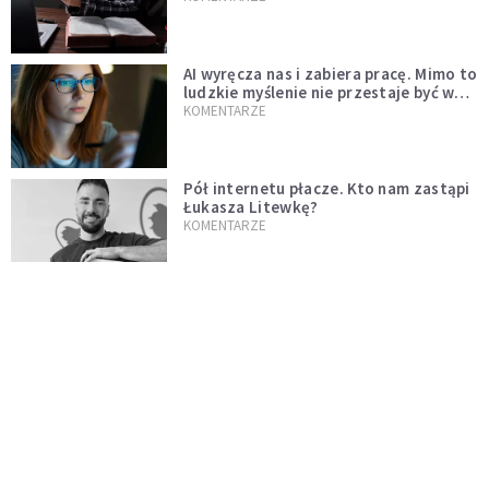
AI wyręcza nas i zabiera pracę. Mimo to
ludzkie myślenie nie przestaje być w
cenie
KOMENTARZE
Pół internetu płacze. Kto nam zastąpi
Łukasza Litewkę?
KOMENTARZE