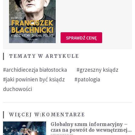
SPRAWDŹ CENĘ
TEMATY W ARTYKULE
#archidiecezja białostocka
#grzeszny ksiądz
#jaki powinien być ksiądz
#patologia
duchowości
WIĘCEJ W:
KOMENTARZE
Globalny szum informacyjny –
czas na powrót do wewnętrznej