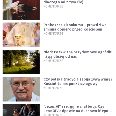
dlaczego mi z tym źle)
KOMENTARZE
Proboszcz z konkursu – prawdziwa
zmiana dopiero przed Kościołem
KOMENTARZE
Niech rozkwitną przydomowe ogródki
i żyją dłużej od nas
KOMENTARZE
Czy polska tradycja zabija żywą wiarę?
Kościół to nie punkt usługowy
KOMENTARZE
"Jezus AI" i religijne chatboty. Czy
Leon XIV odpowie na duchowość epoki
sztucznej inteligencji?
KOMENTARZE