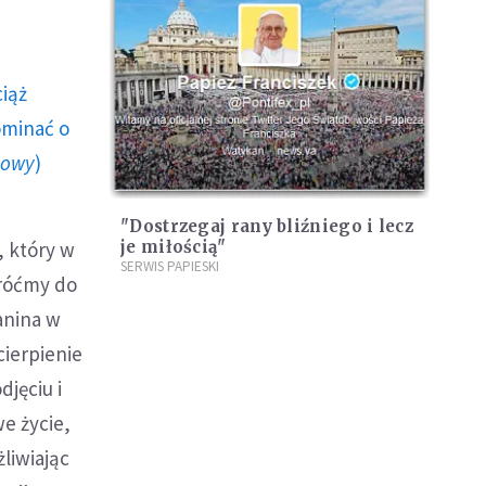
ciąż
ominać o
howy
)
"Dostrzegaj rany bliźniego i lecz
, który w
je miłością"
SERWIS PAPIESKI
wróćmy do
anina w
cierpienie
djęciu i
we życie,
liwiając