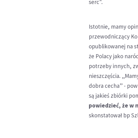
serc".
Istotnie, mamy opi
przewodniczący Kom
opublikowanej na st
że Polacy jako naró
potrzeby innych, zw
nieszczęścia. „Mamy
dobra cecha” - powi
są jakieś zbiórki p
powiedzieć, że w 
skonstatował bp Sz