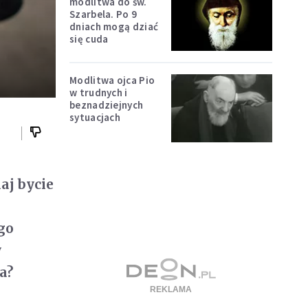
modlitwa do św.
Szarbela. Po 9
dniach mogą dziać
się cuda
Modlitwa ojca Pio
w trudnych i
beznadziejnych
sytuacjach
aj bycie
ego
y
a
?