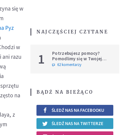
zyna się w
ym
na Pyz
NAJCZĘŚCIEJ CZYTANE
h
 Chodzi w
Potrzebujesz pomocy?
1
 ani razu
Pomodlimy się w Twojej
intencji
62 komentarzy
iwą
ia
 sprzętu
BĄDŹ NA BIEŻĄCO
często na
ŚLEDŹ NAS NA FACEBOOKU
daya, z
nym
ŚLEDŹ NAS NA TWITTERZE