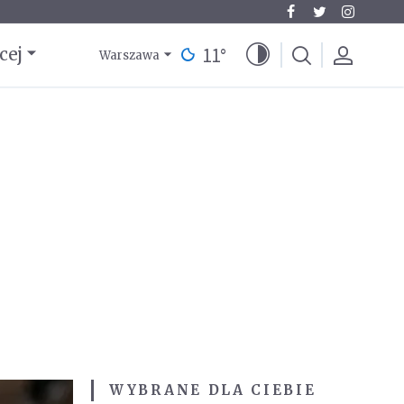
11
°
cej
Warszawa
WYBRANE DLA CIEBIE