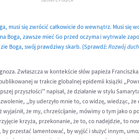
DEON.PL POLECA
ga, musi się zwrócić całkowicie do wewnątrz. Musi się w
a Boga, zawsze mieć Go przed oczyma i wytrwale zap
dzie Boga, swój prawdziwy skarb. (Sprawdź:
Rozwój duc
gnoza. Zwłaszcza w kontekście słów papieża Franciszka
publikowanej w trakcie globalnej epidemii książki „Po
pszej przyszłości” napisał, że działanie w stylu Samaryt
zwolenie, „by uderzyło mnie to, co widzę, wiedząc, że 
ż wyjaśnił, że my, chrześcijanie, mówimy o tym jako o po
rzyjęcie krzyża, przekonanie, że to, co nadejdzie, to no
by przestać lamentować, by wyjść i służyć innym, umoż