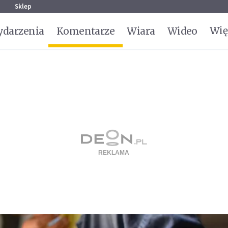
g
Sklep
Wię
darzenia
Komentarze
Wiara
Wideo