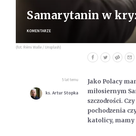
Samarytanin w kry
KOMENTARZE
(fot. Rémi Walle / Unsplash)
5 lat temu
Jako Polacy mam
miłosiernym Sa
ks. Artur Stopka
szczodrości. C
zy
pochodzenia czy
katolicy, mamy