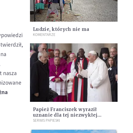
Ludzie, których nie ma
ypowiedzi
KOMENTARZE
twierdził,
 na
,
t nasza
anizowane
żna
Papież Franciszek wyraził
uznanie dla tej niezwykłej
organizacji: "jesteście jak
SERWIS PAPIESKI
Samarytanin"