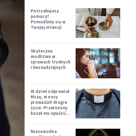
Potrzebujesz
pomocy?
Pomodlimy się w
Twojej intencji
Skuteczna
modlitwa w
sprawach trudnych
i beznadziejnych
W dzień odprawiał
Mszę, w nocy
prowadził drugie
życie. Przełożony
kazał mu opuścić
zakon
Niezawodna