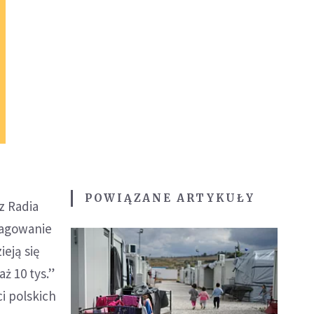
POWIĄZANE ARTYKUŁY
z Radia
pagowanie
eją się
ż 10 tys.”
i polskich