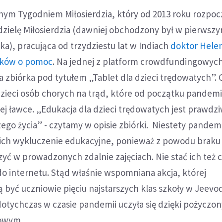
nym Tygodniem Miłosierdzia, który od 2013 roku rozpoc
dzielę Miłosierdzia (dawniej obchodzony był w pierwsz
ka), pracująca od trzydziestu lat w Indiach
doktor Hele
daków o pomoc
. Na jednej z platform crowdfundingowyc
 zbiórka pod tytułem „Tablet dla dzieci trędowatych”.
dzieci osób chorych na trąd, które od początku pandemii
nej ławce. „Edukacja dla dzieci trędowatych jest prawdz
ego życia” - czytamy w opisie zbiórki. Niestety pandem
 ich wykluczenie edukacyjne, ponieważ z powodu braku
yć w prowadzonych zdalnie zajęciach. Nie stać ich też 
o internetu. Stąd właśnie wspomniana akcja, której
 być uczniowie pięciu najstarszych klas szkoły w Jeevo
dotychczas w czasie pandemii uczyła się dzięki pożyczo
owym.