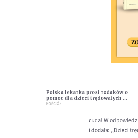
Polska lekarka prosi rodaków o
pomoc dla dzieci trędowatych w
Indiach
KOŚCIÓŁ
cuda! W odpowiedzi 
i dodała: „Dzieci t