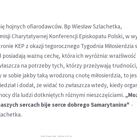
nię hojnych ofiarodawców. Bp Wiesław Szlachetka,
isji Charytatywnej Konferencji Episkopatu Polski, w w
ronie KEP z okazji tegorocznego Tygodnia Miłosierdzia s
d posiadają ważną cechę, która ich wyróżnia: wrażliwość
łaszcza na potrzeby tych, którzy przeżywają trudności
 w sobie jakby taką wrodzoną cnotę miłosierdzia, to jes
edział i dodał, że widać to zwłaszcza wtedy, kiedy org
omocy dla ludzi dotkniętych różnymi nieszczęściami.
„Mo
naszych sercach bije serce dobrego Samarytanina"
-
lachetka.