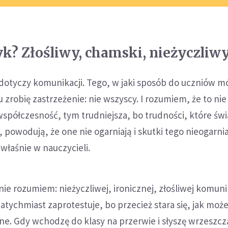
yk? Złośliwy, chamski, nieżyczliw
dotyczy komunikacji. Tego, w jaki sposób do uczniów m
 zrobię zastrzeżenie: nie wszyscy. I rozumiem, że to nie 
 współczesność, tym trudniejsza, bo trudności, które świ
 powodują, że one nie ogarniają i skutki tego nieogarni
 właśnie w nauczycieli.
ie rozumiem: nieżyczliwej, ironicznej, złośliwej komunik
atychmiast zaprotestuje, bo przecież stara się, jak moż
żne. Gdy wchodzę do klasy na przerwie i słyszę wrzeszcz