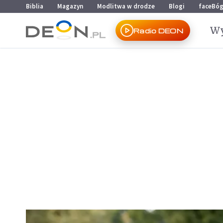
Przejdź do menu głównego
Przejdź do treści
Biblia
Magazyn
Modlitwa w drodze
Blogi
faceBó
Wy
Radio DEON