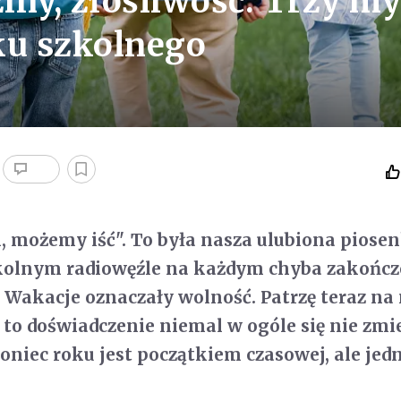
ny, złośliwość. Trzy my
ku szkolnego
, możemy iść". To była nasza ulubiona piosen
kolnym radiowęźle na każdym chyba zakończ
 Wakacje oznaczały wolność. Patrzę teraz na
że to doświadczenie niemal w ogóle się nie zmi
koniec roku jest początkiem czasowej, ale jed