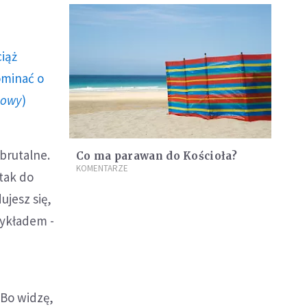
ciąż
ominać o
howy
)
 brutalne.
Co ma parawan do Kościoła?
KOMENTARZE
tak do
ujesz się,
zykładem -
 Bo widzę,