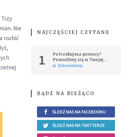
 Trzy
mian. Nie
NAJCZĘŚCIEJ CZYTANE
a rozbić
dyś,
Potrzebujesz pomocy?
1
nych
Pomodlimy się w Twojej
intencji
62 komentarzy
kretnej
BĄDŹ NA BIEŻĄCO
ŚLEDŹ NAS NA FACEBOOKU
ŚLEDŹ NAS NA TWITTERZE