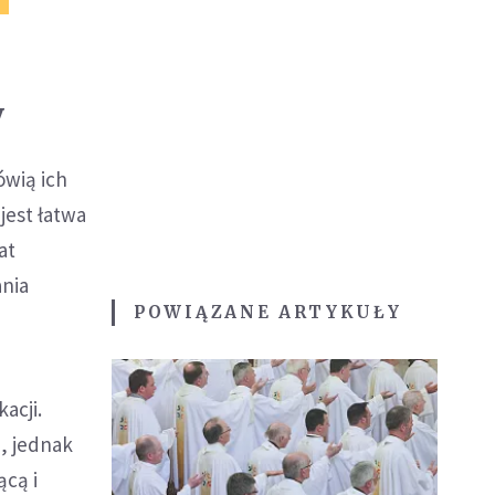
y
ówią ich
jest łatwa
at
ania
POWIĄZANE ARTYKUŁY
acji.
e, jednak
ącą i