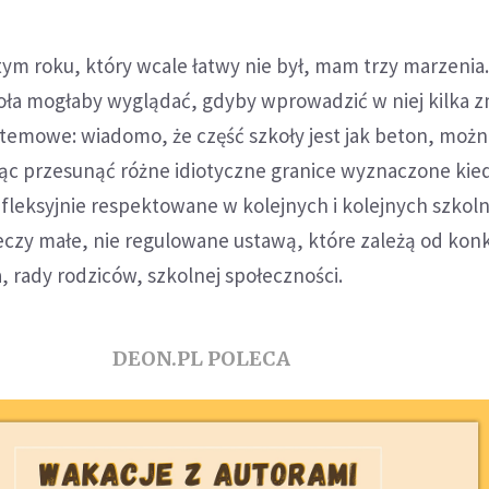
 tym roku, który wcale łatwy nie był, mam trzy marzenia.
koła mogłaby wyglądać, gdyby wprowadzić w niej kilka z
temowe: wiadomo, że część szkoły jest jak beton, możn
jąc przesunąć różne idiotyczne granice wyznaczone kie
fleksyjnie respektowane w kolejnych i kolejnych szkol
eczy małe, nie regulowane ustawą, które zależą od kon
a, rady rodziców, szkolnej społeczności.
DEON.PL POLECA