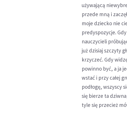
używającą niewybre
przede mną i zaczę
moje dziecko nie ci
predyspozycje. Gdy 
nauczycieli próbują
już dzisiaj szczyty
krzyczeć. Gdy widzę
powinno być, a ja j
wstać i przy całej 
podłogę, wszyscy si
się bierze ta dziwna
tyle się przecież m