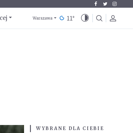
11
°
cej
Warszawa
WYBRANE DLA CIEBIE