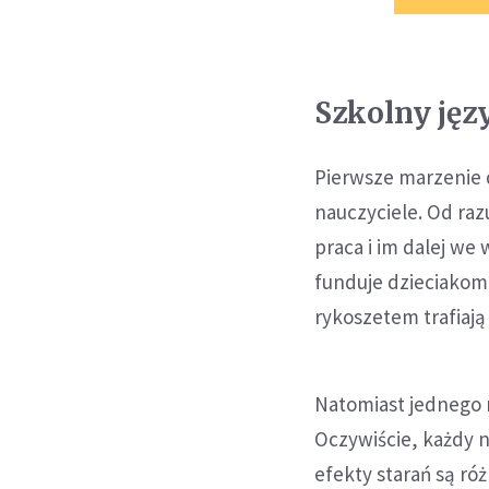
Szkolny jęz
Pierwsze marzenie 
nauczyciele. Od razu
praca i im dalej we
funduje dzieciakom,
rykoszetem trafiają
Natomiast jednego n
Oczywiście, każdy n
efekty starań są ró