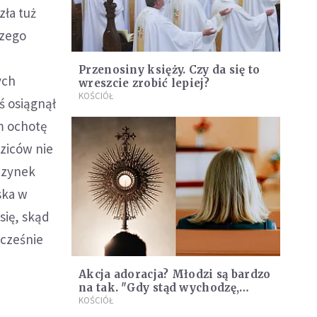
zła tuż
czego
Przenosiny księży. Czy da się to
ych
wreszcie zrobić lepiej?
KOŚCIÓŁ
ś osiągnął
am ochotę
dziców nie
wczynek
ska w
się, skąd
ocześnie
Akcja adoracja? Młodzi są bardzo
na tak. "Gdy stąd wychodzę,
jestem bardziej sobą"
KOŚCIÓŁ