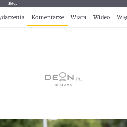
g
Sklep
Wię
darzenia
Komentarze
Wiara
Wideo