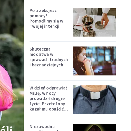
Potrzebujesz
pomocy?
Pomodlimy się w
Twojej intencji
Skuteczna
modlitwa w
sprawach trudnych
i beznadziejnych
W dzień odprawiał
Mszę, w nocy
prowadził drugie
życie. Przełożony
kazał mu opuścić
zakon
Niezawodna