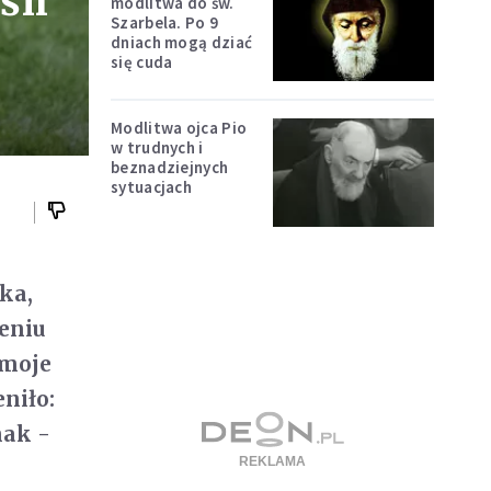
śli
modlitwa do św.
Szarbela. Po 9
dniach mogą dziać
się cuda
Modlitwa ojca Pio
w trudnych i
beznadziejnych
sytuacjach
ka,
eniu
 moje
eniło:
nak -