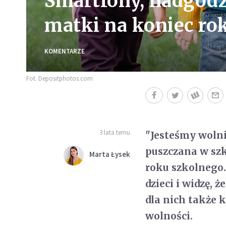
Smartfony, nadgodzi
matki na koniec ro
KOMENTARZE
Fot. Depositphotos.com
3 lata temu
"Jesteśmy wolni
puszczana w sz
Marta Łysek
roku szkolnego.
dzieci i widzę, 
dla nich także 
wolności.