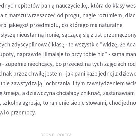
dnych epitetów panią nauczycielkę, która do klasy wes
ła z marszu wrzeszczeć od progu, nagle rozumiem, dla
erpi jakiegoś przedmiotu, do którego ma naturalne
słyszę nieustanną ironię, sączącą się z ust przemęczon
cych zdyscyplinować klasę - te wszystkie "widzę, że Ada
 głupoty, naprawdę Himalaje to przy tobie nic" - sama m
 - zupełnie niechcący, bo przecież na tych zajęciach ro
ednak przez chwilę jestem - jak pani każe jednej z dzie
grupie zawstydza ją i ochrzania, i tym zawstydzeniem wci
ę śmieją, a dziewczyna chciałaby zniknąć, zastanawiam 
, szkolna agresja, to ranienie siebie słowami, choć jedn
ówi o przemocy.
DEON.PL POLECA