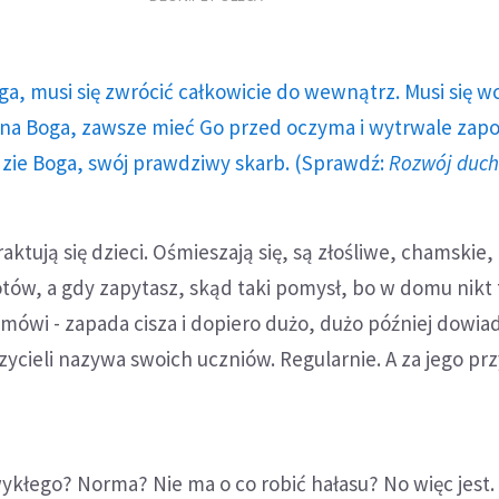
ga, musi się zwrócić całkowicie do wewnątrz. Musi się w
a Boga, zawsze mieć Go przed oczyma i wytrwale zap
dzie Boga, swój prawdziwy skarb. (Sprawdź:
Rozwój duc
ktują się dzieci. Ośmieszają się, są złośliwe, chamskie,
otów, a gdy zapytasz, skąd taki pomysł, bo w domu nikt 
 mówi - zapada cisza i dopiero dużo, dużo później dowiad
czycieli nazywa swoich uczniów. Regularnie. A za jego pr
ykłego? Norma? Nie ma o co robić hałasu? No więc jest.