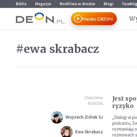
Przejdź do menu głównego
Przejdź do treści
Biblia
Magazyn
Modlitwa w drodze
Blogi
faceBó
Wy
Radio DEON
#ewa skrabacz
Jest sp
2 lata temu
KOŚCIÓŁ
ryzyko
Wojciech Ziółek SJ
„Dialogi w po
podcastu, Ew
rozmawiają o
Ewa Skrabacz
rozmowach sy