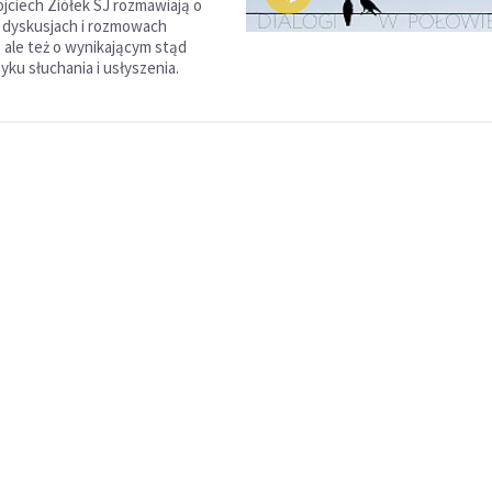
ojciech Ziółek SJ rozmawiają o
 dyskusjach i rozmowach
 ale też o wynikającym stąd
yku słuchania i usłyszenia.