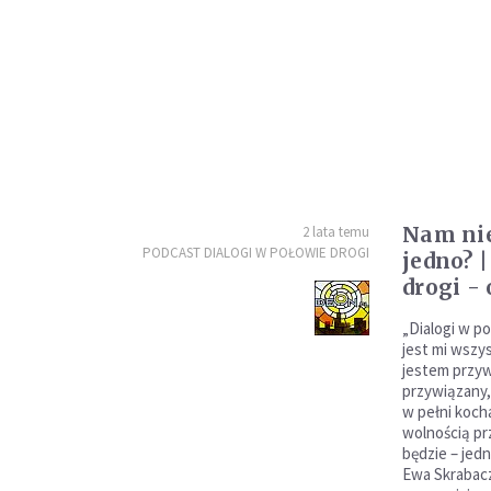
Nam nie
2 lata temu
PODCAST DIALOGI W POŁOWIE DROGI
jedno? 
drogi - 
„Dialogi w po
jest mi wszys
jestem przyw
przywiązany, 
w pełni koch
wolnością prz
będzie – jed
Ewa Skrabacz