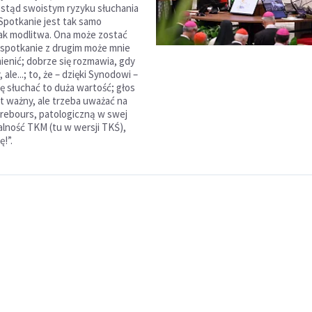
stąd swoistym ryzyku słuchania
 Spotkanie jest tak samo
ak modlitwa. Ona może zostać
spotkanie z drugim może mnie
ienić; dobrze się rozmawia, gdy
 ale...; to, że – dzięki Synodowi –
ę słuchać to duża wartość; głos
st ważny, ale trzeba uważać na
à rebours, patologiczną w swej
alność TKM (tu w wersji TKŚ),
ę!”.