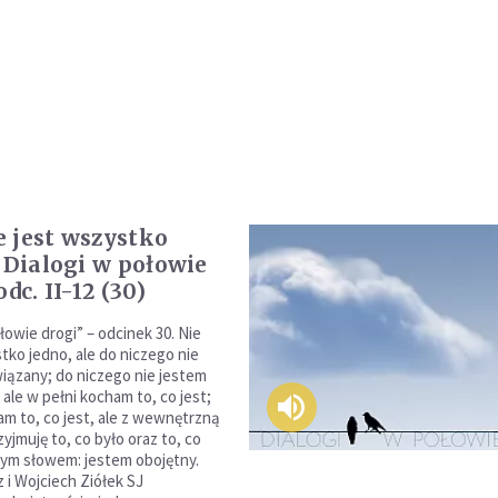
 jest wszystko
| Dialogi w połowie
odc. II-12 (30)
łowie drogi” – odcinek 30. Nie
tko jedno, ale do niczego nie
iązany; do niczego nie jestem
ale w pełni kocham to, co jest;
am to, co jest, ale z wewnętrzną
yjmuję to, co było oraz to, co
nym słowem: jestem obojętny.
 i Wojciech Ziółek SJ