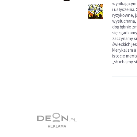
wynikającym 
i usłyszenia.
ryzykowne, j
wysłuchana, 
dogłębnie zm
się zgadzamy,
zaczynamy si
świeckich je
klerykalizm 
istocie ment
„słuchajmy si