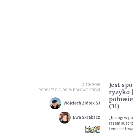
Jest sp
2 lata temu
PODCAST DIALOGI W POŁOWIE DROGI
ryzyko 
połowie 
Wojciech Ziółek SJ
(31)
Ewa Skrabacz
„Dialogi w p
razem autorz
temacie trwa