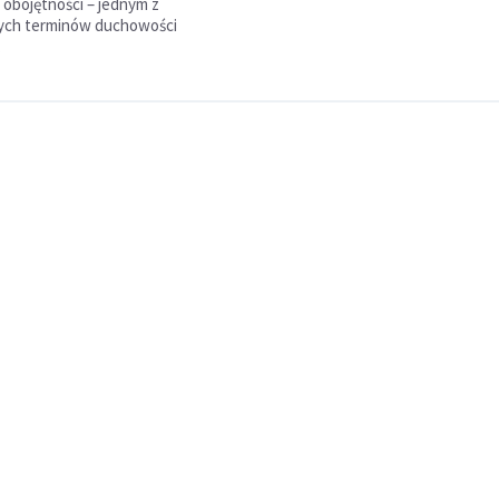
 obojętności – jednym z
zych terminów duchowości
.