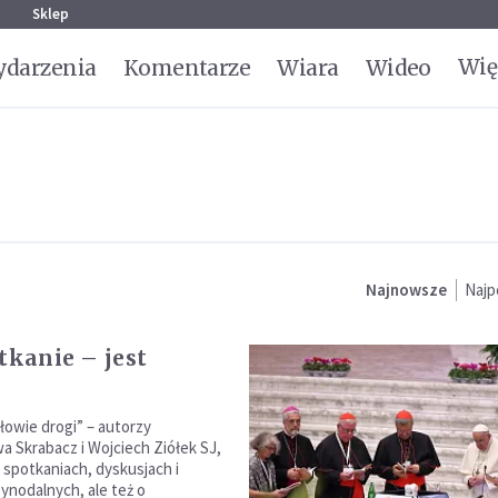
g
Sklep
Wię
darzenia
Komentarze
Wiara
Wideo
Najnowsze
Najp
otkanie – jest
łowie drogi” – autorzy
a Skrabacz i Wojciech Ziółek SJ,
 spotkaniach, dyskusjach i
nodalnych, ale też o