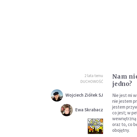
Nam nie
2 lata temu
DUCHOWOŚĆ
jedno?
Wojciech Ziółek SJ
Nie jest mi 
nie jestem p
jestem przyw
Ewa Skrabacz
co jest; w pe
wewnętrzną w
oraz to, co 
obojętny.