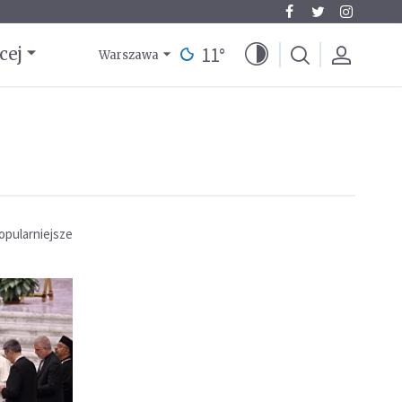
11
°
cej
Warszawa
opularniejsze