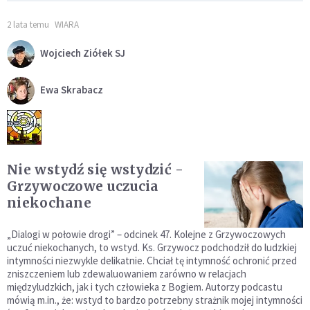
2 lata temu
WIARA
Wojciech Ziółek SJ
Ewa Skrabacz
Nie wstydź się wstydzić -
Grzywoczowe uczucia
niekochane
„Dialogi w połowie drogi” – odcinek 47. Kolejne z Grzywoczowych
uczuć niekochanych, to wstyd. Ks. Grzywocz podchodził do ludzkiej
intymności niezwykle delikatnie. Chciał tę intymność ochronić przed
zniszczeniem lub zdewaluowaniem zarówno w relacjach
międzyludzkich, jak i tych człowieka z Bogiem. Autorzy podcastu
mówią m.in., że: wstyd to bardzo potrzebny strażnik mojej intymności