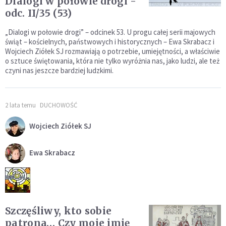
Dialogi w połowie drogi -
odc. II/35 (53)
„Dialogi w połowie drogi” – odcinek 53. U progu całej serii majowych
świąt – kościelnych, państwowych i historycznych – Ewa Skrabacz i
Wojciech Ziółek SJ rozmawiają o potrzebie, umiejętności, a właściwie
o sztuce świętowania, która nie tylko wyróżnia nas, jako ludzi, ale też
czyni nas jeszcze bardziej ludzkimi.
2 lata temu
DUCHOWOŚĆ
Wojciech Ziółek SJ
Ewa Skrabacz
Szczęśliwy, kto sobie
patrona… Czy moje imię