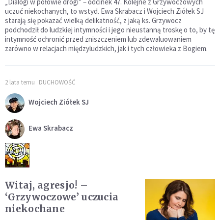
„Dialogi w połowie drogi” – odcinek 47. Kolejne z Grzywoczowych
uczuć niekochanych, to wstyd. Ewa Skrabacz i Wojciech Ziółek SJ
starają się pokazać wielką delikatność, z jaką ks. Grzywocz
podchodził do ludzkiej intymności i jego nieustanną troskę o to, by tę
intymność ochronić przed zniszczeniem lub zdewaluowaniem
zarówno w relacjach międzyludzkich, jak i tych człowieka z Bogiem.
2 lata temu
DUCHOWOŚĆ
Wojciech Ziółek SJ
Ewa Skrabacz
Witaj, agresjo! –
‘Grzywoczowe’ uczucia
niekochane