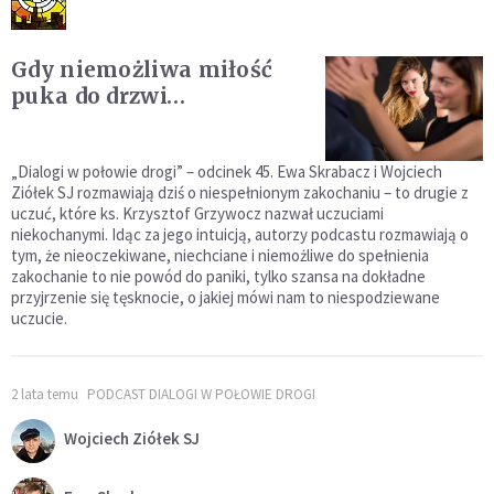
Gdy niemożliwa miłość
puka do drzwi…
„Dialogi w połowie drogi” – odcinek 45. Ewa Skrabacz i Wojciech
Ziółek SJ rozmawiają dziś o niespełnionym zakochaniu – to drugie z
uczuć, które ks. Krzysztof Grzywocz nazwał uczuciami
niekochanymi. Idąc za jego intuicją, autorzy podcastu rozmawiają o
tym, że nieoczekiwane, niechciane i niemożliwe do spełnienia
zakochanie to nie powód do paniki, tylko szansa na dokładne
przyjrzenie się tęsknocie, o jakiej mówi nam to niespodziewane
uczucie.
2 lata temu
PODCAST DIALOGI W POŁOWIE DROGI
Wojciech Ziółek SJ