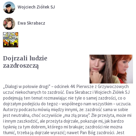
Wojciech Ziółek SJ
Ewa Skrabacz
Dojrzali ludzie
zazdroszczą
„Dialogi w połowie drogi” – odcinek 44. Pierwsze z Grzywoczowych
uczuć niekochanych to zazdrość. Ewa Skrabacz i Wojciech Ziółek SJ
podejmują ten temat rozmawiając nie tyle o samej zazdrości, co o
dojrzałym podejściu do tegoż – wspólnego nam wszystkim – uczucia.
Autorzy podcastu mówią między innymi, że: zazdrość sama w sobie
jest neutralna, choć oczywiście „ma złą prasę”. Źle przeżyta, może mi
i innym zaszkodzić, ale przeżyta dojrzale, pokazuje mi, jak bardzo
tęsknię za tym dobrem, którego mi brakuje; zazdrości nie można
tłumić, trzeba ją dojrzale wyrazić; nawet Pan Bóg zazdrości. Jest