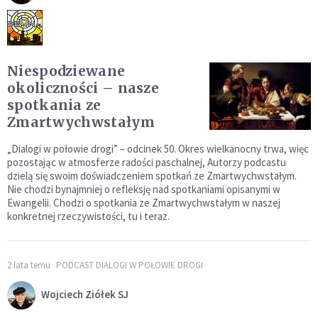
Niespodziewane
okoliczności – nasze
spotkania ze
Zmartwychwstałym
„Dialogi w połowie drogi” – odcinek 50. Okres wielkanocny trwa, więc
pozostając w atmosferze radości paschalnej, Autorzy podcastu
dzielą się swoim doświadczeniem spotkań ze Zmartwychwstałym.
Nie chodzi bynajmniej o refleksję nad spotkaniami opisanymi w
Ewangelii. Chodzi o spotkania ze Zmartwychwstałym w naszej
konkretnej rzeczywistości, tu i teraz.
2 lata temu
PODCAST DIALOGI W POŁOWIE DROGI
Wojciech Ziółek SJ