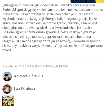
„Dialogi w połowie drogi” – odcinek 46. Ewa Skrabacz i Wojciech
Ziółek SJ spotykają się z kolejnym uczuciem, umieszczonym przez ks.
Krzysztofa Grzywocza wśród uczuć niekochanych. Tym razem
wychodzą naprzeciw agresji. Energia i siła – to jest agresja. Może
służyć naszemu rozwojowi, ochronie granic, obronie, a także jest
niezbędna do budowania więzi – zarówno ludzkich, jak i tych z
Bogiem; agresja brzmi jednak groźnie. Częstą reakcją bywa więc
odcięcie się od tego uczucia, zaprzeczanie mu albo bezradna
uległość; stłumiona agresja zatrzymuje rozwój, wyrażona w sposób
niszczący – zakłóca więzi. ‘Oswojona’ agresja może stać się spoiwem
relacji.
2 lata temu
PODCAST DIALOGI W POŁOWIE DROGI
Wojciech Ziółek SJ
Ewa Skrabacz