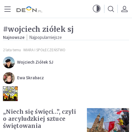
Przejdź do menu głównego
Przejdź do treści
#wojciech ziółek sj
Najnowsze
Najpopularniejsze
2 lata temu
WIARA I SPOŁECZEŃSTWO
Wojciech Ziółek SJ
Ewa Skrabacz
„Niech się święci…”, czyli
o arcyludzkiej sztuce
świętowania