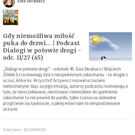
Ewa Skrabacz
Gdy niemożliwa miłość
puka do drzwi… | Podcast
Dialogi w połowie drogi -
odc. II/27 (45)
„Dialogi w połowie drogi” – odcinek 45. Ewa Skrabacz i Wojciech
Ziółek SJ rozmawiają dziś o niespełnionym zakochaniu – to drugie z
uczuć, które ks. Krzysztof Grzywocz nazwał uczuciami
niekochanymi. Idąc za jego intuicją, autorzy podcastu rozmawiają o
tym, że nieoczekiwane, niechciane i niemożliwe do spełnienia
zakochanie to nie powód do paniki, tylko szansa na dokładne
przyjrzenie się tęsknocie, o jakiej mówi nam to niespodziewane
uczucie.
2 lata temu
DUCHOWOŚĆ