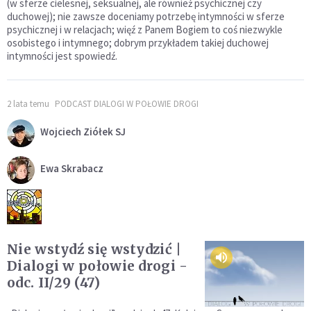
(w sferze cielesnej, seksualnej, ale również psychicznej czy
duchowej); nie zawsze doceniamy potrzebę intymności w sferze
psychicznej i w relacjach; więź z Panem Bogiem to coś niezwykle
osobistego i intymnego; dobrym przykładem takiej duchowej
intymności jest spowiedź.
2 lata temu
PODCAST DIALOGI W POŁOWIE DROGI
Wojciech Ziółek SJ
Ewa Skrabacz
Nie wstydź się wstydzić |
Dialogi w połowie drogi -
odc. II/29 (47)