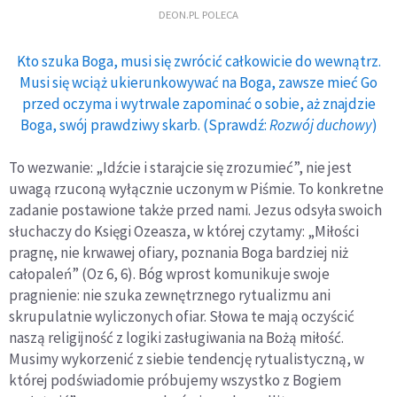
DEON.PL POLECA
Kto szuka Boga, musi się zwrócić całkowicie do wewnątrz.
Musi się wciąż ukierunkowywać na Boga, zawsze mieć Go
przed oczyma i wytrwale zapominać o sobie, aż znajdzie
Boga, swój prawdziwy skarb. (Sprawdź:
Rozwój duchowy
)
To wezwanie: „Idźcie i starajcie się zrozumieć”, nie jest
uwagą rzuconą wyłącznie uczonym w Piśmie. To konkretne
zadanie postawione także przed nami. Jezus odsyła swoich
słuchaczy do Księgi Ozeasza, w której czytamy: „Miłości
pragnę, nie krwawej ofiary, poznania Boga bardziej niż
całopaleń” (Oz 6, 6). Bóg wprost komunikuje swoje
pragnienie: nie szuka zewnętrznego rytualizmu ani
skrupulatnie wyliczonych ofiar. Słowa te mają oczyścić
naszą religijność z logiki zasługiwania na Bożą miłość.
Musimy wykorzenić z siebie tendencję rytualistyczną, w
której podświadomie próbujemy wszystko z Bogiem