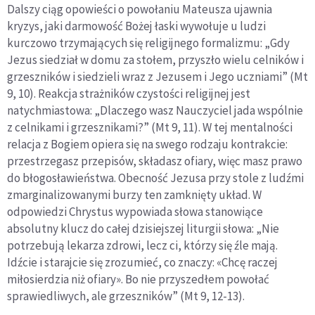
Dalszy ciąg opowieści o powołaniu Mateusza ujawnia
kryzys, jaki darmowość Bożej łaski wywołuje u ludzi
kurczowo trzymających się religijnego formalizmu: „Gdy
Jezus siedział w domu za stołem, przyszło wielu celników i
grzeszników i siedzieli wraz z Jezusem i Jego uczniami” (Mt
9, 10). Reakcja strażników czystości religijnej jest
natychmiastowa: „Dlaczego wasz Nauczyciel jada wspólnie
z celnikami i grzesznikami?” (Mt 9, 11). W tej mentalności
relacja z Bogiem opiera się na swego rodzaju kontrakcie:
przestrzegasz przepisów, składasz ofiary, więc masz prawo
do błogosławieństwa. Obecność Jezusa przy stole z ludźmi
zmarginalizowanymi burzy ten zamknięty układ. W
odpowiedzi Chrystus wypowiada słowa stanowiące
absolutny klucz do całej dzisiejszej liturgii słowa: „Nie
potrzebują lekarza zdrowi, lecz ci, którzy się źle mają.
Idźcie i starajcie się zrozumieć, co znaczy: «Chcę raczej
miłosierdzia niż ofiary». Bo nie przyszedłem powołać
sprawiedliwych, ale grzeszników” (Mt 9, 12-13).