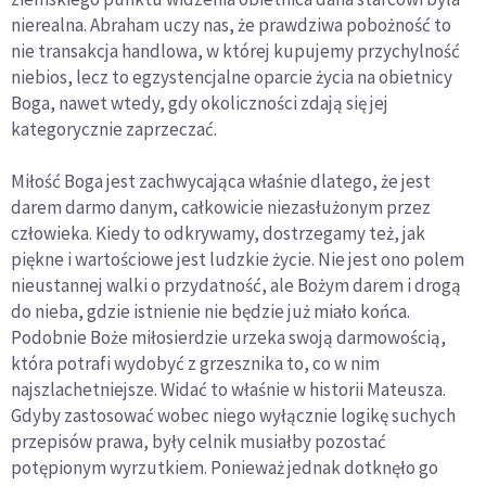
nierealna. Abraham uczy nas, że prawdziwa pobożność to
nie transakcja handlowa, w której kupujemy przychylność
niebios, lecz to egzystencjalne oparcie życia na obietnicy
Boga, nawet wtedy, gdy okoliczności zdają się jej
kategorycznie zaprzeczać.
Miłość Boga jest zachwycająca właśnie dlatego, że jest
darem darmo danym, całkowicie niezasłużonym przez
człowieka. Kiedy to odkrywamy, dostrzegamy też, jak
piękne i wartościowe jest ludzkie życie. Nie jest ono polem
nieustannej walki o przydatność, ale Bożym darem i drogą
do nieba, gdzie istnienie nie będzie już miało końca.
Podobnie Boże miłosierdzie urzeka swoją darmowością,
która potrafi wydobyć z grzesznika to, co w nim
najszlachetniejsze. Widać to właśnie w historii Mateusza.
Gdyby zastosować wobec niego wyłącznie logikę suchych
przepisów prawa, były celnik musiałby pozostać
potępionym wyrzutkiem. Ponieważ jednak dotknęło go