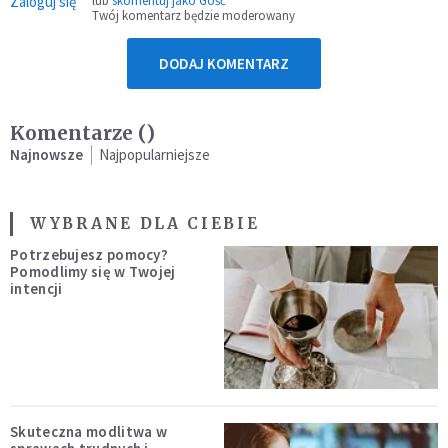
Zaloguj się
lub
skomentuj jako Gość
Twój komentarz będzie moderowany
DODAJ KOMENTARZ
Komentarze (
)
Najnowsze
Najpopularniejsze
WYBRANE DLA CIEBIE
Potrzebujesz pomocy?
Pomodlimy się w Twojej
intencji
Skuteczna modlitwa w