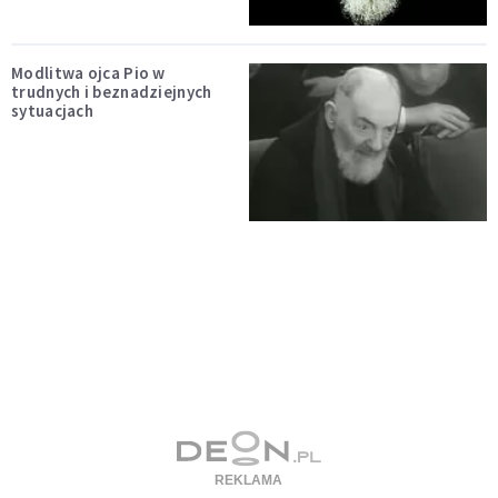
Modlitwa ojca Pio w
trudnych i beznadziejnych
sytuacjach