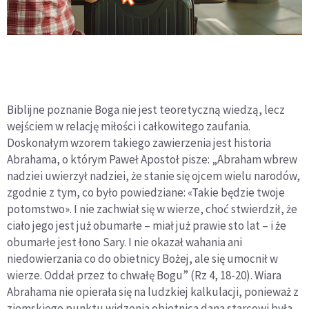
Biblijne poznanie Boga nie jest teoretyczną wiedzą, lecz
wejściem w relację miłości i całkowitego zaufania.
Doskonałym wzorem takiego zawierzenia jest historia
Abrahama, o którym Paweł Apostoł pisze: „Abraham wbrew
nadziei uwierzył nadziei, że stanie się ojcem wielu narodów,
zgodnie z tym, co było powiedziane: «Takie będzie twoje
potomstwo». I nie zachwiał się w wierze, choć stwierdził, że
ciało jego jest już obumarłe – miał już prawie sto lat – i że
obumarłe jest łono Sary. I nie okazał wahania ani
niedowierzania co do obietnicy Bożej, ale się umocnił w
wierze. Oddał przez to chwałę Bogu” (Rz 4, 18-20). Wiara
Abrahama nie opierała się na ludzkiej kalkulacji, ponieważ z
ziemskiego punktu widzenia obietnica dana starcowi była