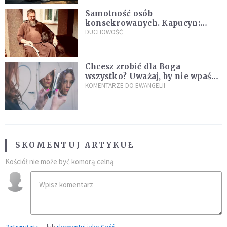
Samotność osób
konsekrowanych. Kapucyn:
Życie w pojedynkę rzadko jest
DUCHOWOŚĆ
sielanką
Chcesz zrobić dla Boga
wszystko? Uważaj, by nie wpaść
w groźną pułapkę
KOMENTARZE DO EWANGELII
SKOMENTUJ ARTYKUŁ
Kościół nie może być komorą celną