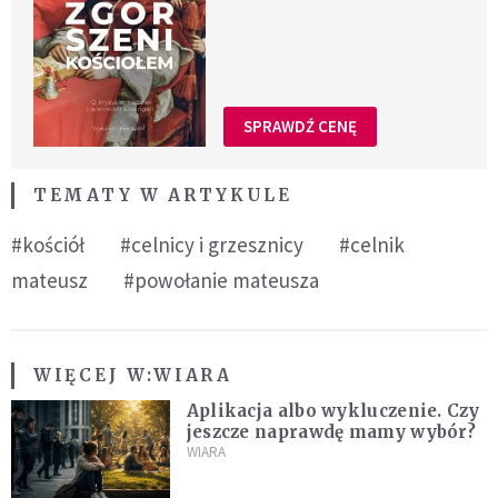
SPRAWDŹ CENĘ
TEMATY W ARTYKULE
#kościół
#celnicy i grzesznicy
#celnik
mateusz
#powołanie mateusza
WIĘCEJ W:
WIARA
Aplikacja albo wykluczenie. Czy
jeszcze naprawdę mamy wybór?
WIARA