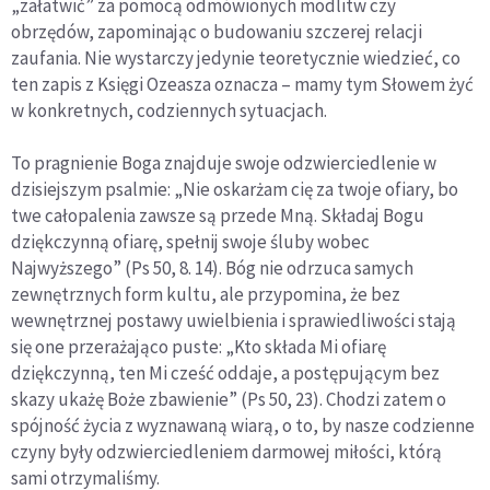
„załatwić” za pomocą odmówionych modlitw czy
obrzędów, zapominając o budowaniu szczerej relacji
zaufania. Nie wystarczy jedynie teoretycznie wiedzieć, co
ten zapis z Księgi Ozeasza oznacza – mamy tym Słowem żyć
w konkretnych, codziennych sytuacjach.
To pragnienie Boga znajduje swoje odzwierciedlenie w
dzisiejszym psalmie: „Nie oskarżam cię za twoje ofiary, bo
twe całopalenia zawsze są przede Mną. Składaj Bogu
dziękczynną ofiarę, spełnij swoje śluby wobec
Najwyższego” (Ps 50, 8. 14). Bóg nie odrzuca samych
zewnętrznych form kultu, ale przypomina, że bez
wewnętrznej postawy uwielbienia i sprawiedliwości stają
się one przerażająco puste: „Kto składa Mi ofiarę
dziękczynną, ten Mi cześć oddaje, a postępującym bez
skazy ukażę Boże zbawienie” (Ps 50, 23). Chodzi zatem o
spójność życia z wyznawaną wiarą, o to, by nasze codzienne
czyny były odzwierciedleniem darmowej miłości, którą
sami otrzymaliśmy.