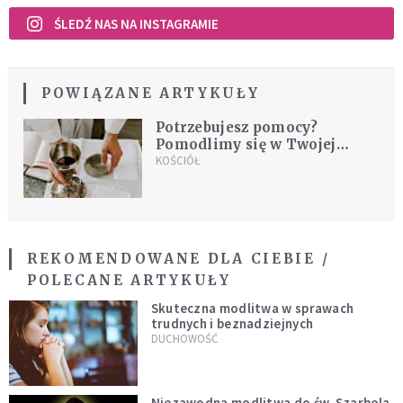
ŚLEDŹ NAS NA INSTAGRAMIE
POWIĄZANE ARTYKUŁY
Potrzebujesz pomocy?
Pomodlimy się w Twojej
intencji
KOŚCIÓŁ
REKOMENDOWANE DLA CIEBIE /
POLECANE ARTYKUŁY
Skuteczna modlitwa w sprawach
trudnych i beznadziejnych
DUCHOWOŚĆ
Niezawodna modlitwa do św. Szarbela.