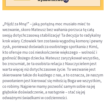
„Pójdź za Mną!” – jaką potężną moc musiało mieć to
wezwanie, skoro Mateusz bez wahania porzuca tę całą
swoją dotychczasową stabilizację! Ta decyzja to radykalny
krok wiary. Człowiek ten zostawia wygodną komorę i pewny
zysk, ponieważ doświadcza osobistego spotkania z Kimś,
kto oferuje mu coś nieskończenie większego – wolność i
godność Bożego dziecka. Mateusz zaryzykował wszystko,
bo zrozumiał, że ta osobista relacja z Nauczycielem jest
warta więcej niż dotychczasowe życie. To wezwanie jest
skierowane także do każdego z nas, a to oznacza, że naszym
powołaniem jest kierować się miłością Boga we wszystkim,
co robimy. Najpierw mamy pozwolić samym sobie na jej
głębokie doświadczenie, a następnie – stać się jej
odważnymi świadkami w codzienności.