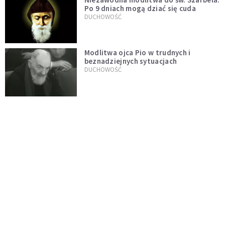
Po 9 dniach mogą dziać się cuda
DUCHOWOŚĆ
Modlitwa ojca Pio w trudnych i
beznadziejnych sytuacjach
DUCHOWOŚĆ
„Autentyczność się nie niesie”.
Katoliczki o presji i sile social mediów
WIARA
Telegram do św. Józefa. Modlitwa z
prośbą o szybki ratunek
DUCHOWOŚĆ
Tę modlitwę Jan Paweł II odmawiał
codziennie aż do śmierci. Podyktował