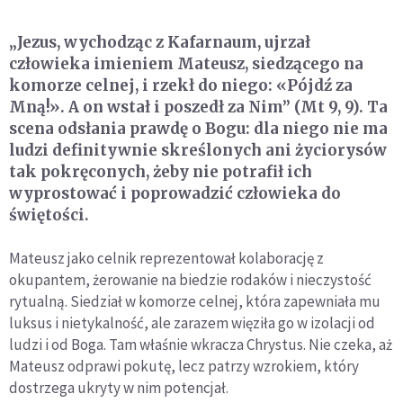
„Jezus, wychodząc z Kafarnaum, ujrzał
człowieka imieniem Mateusz, siedzącego na
komorze celnej, i rzekł do niego: «Pójdź za
Mną!». A on wstał i poszedł za Nim” (Mt 9, 9). Ta
scena odsłania prawdę o Bogu: dla niego nie ma
ludzi definitywnie skreślonych ani życiorysów
tak pokręconych, żeby nie potrafił ich
wyprostować i poprowadzić człowieka do
świętości.
Mateusz jako celnik reprezentował kolaborację z
okupantem, żerowanie na biedzie rodaków i nieczystość
rytualną. Siedział w komorze celnej, która zapewniała mu
luksus i nietykalność, ale zarazem więziła go w izolacji od
ludzi i od Boga. Tam właśnie wkracza Chrystus. Nie czeka, aż
Mateusz odprawi pokutę, lecz patrzy wzrokiem, który
dostrzega ukryty w nim potencjał.