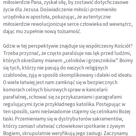
miłosierdzie Pana, zyskał siłę, by zostawić dotychczasowe
życie dla Jezusa. Doświadczenie miłości przemieniło
urzędnika w apostoła, pokazując, że autentyczne
miłosierdzie rewolucjonizuje serce człowieka od wewnątrz,
dając mu zupełnie nową tożsamość.
Gdzie w tej perspektywie znajduje się współczesny Kościół?
Trzeba przyznać, że często paraliżuje nas lęk przed ludźmi,
których określamy mianem „celników i grzeszników”. Boimy
się tych, którzy nie pasują do naszych religijnych
szablonów, żyją w sposób skomplikowany i daleki od ideału.
O wiele łatwiej jest nam zamknąć się w bezpiecznych
komorach celnych biurowych spraw w kancelarii
parafialnej, schować się za przykazaniami i paragrafami
regulującymi życie przykładnego katolika. Postępując w
ten sposób, sami nieświadomie stajemy się celnikami Bożej
łaski. Przemieniamy się w dystrybutorów sakramentów,
którzy zamiast ułatwiać człowiekowi spotkanie z żywym
Bogiem, skrupulatnie weryfikują jego zasługi. Zaczynamy