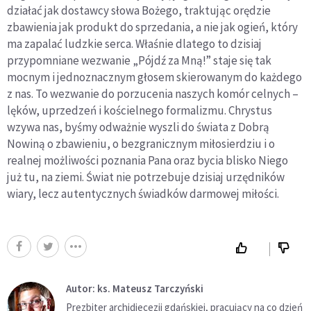
działać jak dostawcy słowa Bożego, traktując orędzie
zbawienia jak produkt do sprzedania, a nie jak ogień, który
ma zapalać ludzkie serca. Właśnie dlatego to dzisiaj
przypomniane wezwanie „Pójdź za Mną!” staje się tak
mocnym i jednoznacznym głosem skierowanym do każdego
z nas. To wezwanie do porzucenia naszych komór celnych –
lęków, uprzedzeń i kościelnego formalizmu. Chrystus
wzywa nas, byśmy odważnie wyszli do świata z Dobrą
Nowiną o zbawieniu, o bezgranicznym miłosierdziu i o
realnej możliwości poznania Pana oraz bycia blisko Niego
już tu, na ziemi. Świat nie potrzebuje dzisiaj urzędników
wiary, lecz autentycznych świadków darmowej miłości.
Autor: ks. Mateusz Tarczyński
Prezbiter archidiecezji gdańskiej, pracujący na co dzień