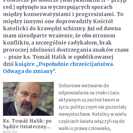
Półwiecze po soborze [Watykańskim II - przyp.
red.] upłynęło na wyczerpujących sporach
między konserwatystami i progresistami. To
między innymi one doprowadziły Kościół
katolicki do krawędzi schizmy. Już od dawna
mam nieodparte wrażenie, że obu stronom
konfliktu, a szczególnie radykałom, brak
proroczej zdolności dostrzegania znaków czasu
– pisze ks. Tomáš Halik w opublikowanej
dziś
książce „Popołudnie chrześcijaństwa.
Odwaga do zmiany”
.
Soborowe wezwanie do
odpowiadania na znaki czasu
aktywnym uczestnictwem w
życiu politycznym nie pozostały
niewysłuchane. Katolicy w wielu
częściach świata włączyli się do
Ks. Tomáš Halík: po
Sądzie Ostatecznym
walki o prawa człowieka,
będziemy zdziwieni,
KOŚCIÓŁ