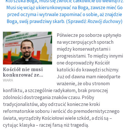
Kto szuka Boga, musi się zwrócić całkowicie do wewnątrz.
Musi się wciąż ukierunkowywać na Boga, zawsze mieć Go
przed oczyma i wytrwale zapominać o sobie, aż znajdzie
Boga, swój prawdziwy skarb. (Sprawdź:
Rozwój duchowy
)
Półwiecze po soborze upłynęło
na wyczerpujących sporach
między konserwatystami i
progresistami. To między innymi
one doprowadziły Kościół
katolicki do krawędzi schizmy.
Kościół nie musi
konkurować ze
Już od dawna mam nieodparte
światem
WIARA
wrażenie, że obu stronom
konfliktu, a szczególnie radykałom, brak proroczej
zdolności dostrzegania znaków czasu. Próby
tradycjonalistów, aby odrzucić konieczne kroki
reformatorskie soboru i wrócić do premodernistycznego
świata, wyrządziły Kościołowi wiele szkód, a dziś są –
cytując klasyka – raczej farsą niż tragedią.