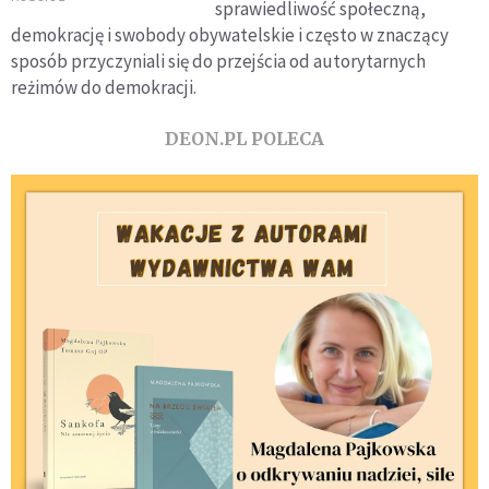
sprawiedliwość społeczną,
kogo tam
demokrację i swobody obywatelskie i często w znaczący
zobaczymy
sposób przyczyniali się do przejścia od autorytarnych
reżimów do demokracji.
DEON.PL POLECA