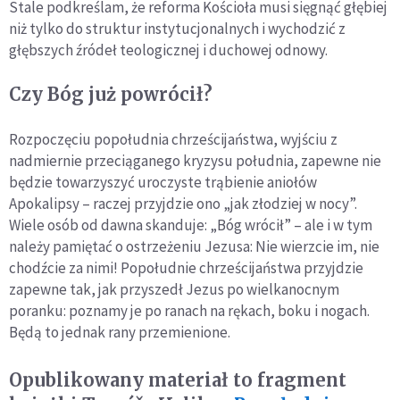
Stale podkreślam, że reforma Kościoła musi sięgnąć głębiej
niż tylko do struktur instytucjonalnych i wychodzić z
głębszych źródeł teologicznej i duchowej odnowy.
Czy Bóg już powrócił?
Rozpoczęciu popołudnia chrześcijaństwa, wyjściu z
nadmiernie przeciąganego kryzysu południa, zapewne nie
będzie towarzyszyć uroczyste trąbienie aniołów
Apokalipsy – raczej przyjdzie ono „jak złodziej w nocy”.
Wiele osób od dawna skanduje: „Bóg wrócił” – ale i w tym
należy pamiętać o ostrzeżeniu Jezusa: Nie wierzcie im, nie
chodźcie za nimi! Popołudnie chrześcijaństwa przyjdzie
zapewne tak, jak przyszedł Jezus po wielkanocnym
poranku: poznamy je po ranach na rękach, boku i nogach.
Będą to jednak rany przemienione.
Opublikowany materiał to fragment