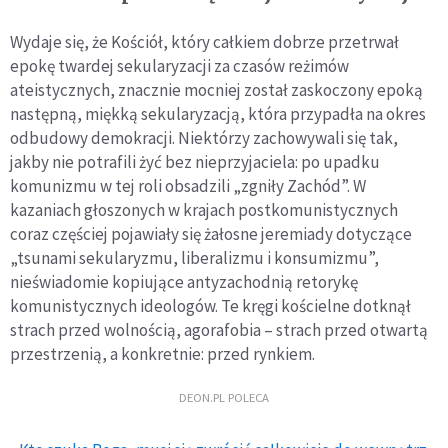
Wydaje się, że Kościół, który całkiem dobrze przetrwał
epokę twardej sekularyzacji za czasów reżimów
ateistycznych, znacznie mocniej został zaskoczony epoką
następną, miękką sekularyzacją, która przypadła na okres
odbudowy demokracji. Niektórzy zachowywali się tak,
jakby nie potrafili żyć bez nieprzyjaciela: po upadku
komunizmu w tej roli obsadzili „zgniły Zachód”. W
kazaniach głoszonych w krajach postkomunistycznych
coraz częściej pojawiały się żałosne jeremiady dotyczące
„tsunami sekularyzmu, liberalizmu i konsumizmu”,
nieświadomie kopiujące antyzachodnią retorykę
komunistycznych ideologów. Te kręgi kościelne dotknął
strach przed wolnością, agorafobia – strach przed otwartą
przestrzenią, a konkretnie: przed rynkiem.
DEON.PL POLECA