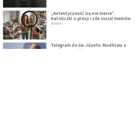
„Autentyczność się nie niesie”.
Katoliczki o presji i sile social mediów
WIARA
Telegram do św. Józefa. Modlitwa z
prośbą o szybki ratunek
DUCHOWOŚĆ
Tę modlitwę Jan Paweł II odmawiał
codziennie aż do śmierci. Podyktował
mu ją ojciec
DUCHOWOŚĆ
Modlitwa do Matki Bożej od spraw
niemożliwych. Odmawiaj ją, gdy
wszystko idzie źle
DUCHOWOŚĆ