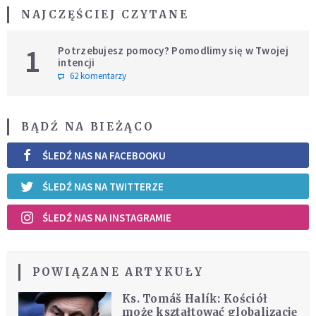
NAJCZĘŚCIEJ CZYTANE
1
Potrzebujesz pomocy? Pomodlimy się w Twojej
intencji
62 komentarzy
BĄDŹ NA BIEŻĄCO
ŚLEDŹ NAS NA FACEBOOKU
ŚLEDŹ NAS NA TWITTERZE
ŚLEDŹ NAS NA INSTAGRAMIE
POWIĄZANE ARTYKUŁY
Ks. Tomáš Halík: Kościół
może kształtować globalizację