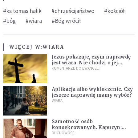
#ks tomas halik
#chrześcijaństwo
#kościół
#bóg
#wiara
#Bóg wrócił
WIĘCEJ W:
WIARA
Jezus pokazuje, czym naprawdę
jest wiara. Nie chodzi o jej
wielkość
KOMENTARZE DO EWANGELII
Aplikacja albo wykluczenie. Czy
jeszcze naprawdę mamy wybór?
WIARA
Samotność osób
konsekrowanych. Kapucyn:
Życie w pojedynkę rzadko jest
DUCHOWOŚĆ