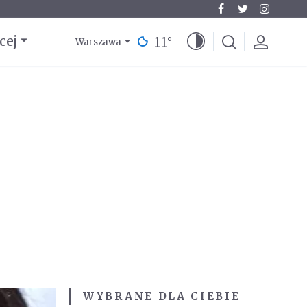
11
°
cej
Warszawa
WYBRANE DLA CIEBIE