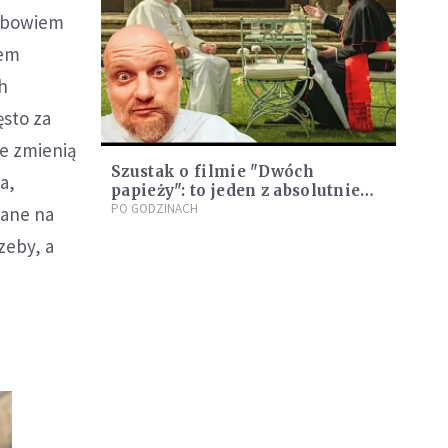
y bowiem
sem
h
sto za
ne zmienią
Szustak o filmie "Dwóch
a,
papieży": to jeden z absolutnie
najlepszych filmów o
PO GODZINACH
dane na
rzeczywistości kościelnej
zeby, a