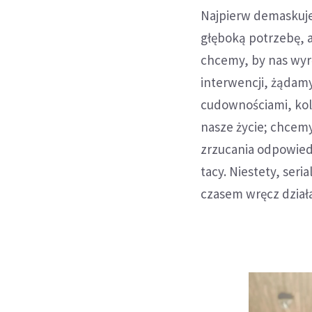
Najpierw demaskuje
głęboką potrzebę, 
chcemy, by nas wyr
interwencji, żądam
cudownościami, kol
nasze życie; chcemy
zrzucania odpowied
tacy. Niestety, ser
czasem wręcz dział