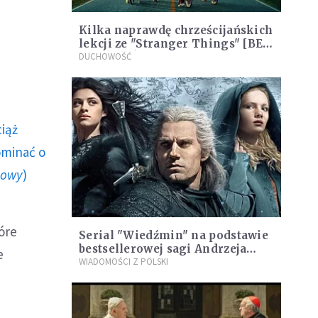
Kilka naprawdę chrześcijańskich
lekcji ze "Stranger Things" [BEZ
SPOILERÓW]
DUCHOWOŚĆ
ciąż
ominać o
howy
)
tóre
Serial "Wiedźmin" na podstawie
bestsellerowej sagi Andrzeja
e
Sapkowskiego – od piątku na
WIADOMOŚCI Z POLSKI
Netfliksie