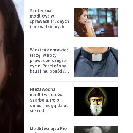
Skuteczna
modlitwa w
sprawach trudnych
i beznadziejnych
W dzień odprawiał
Mszę, w nocy
prowadził drugie
życie. Przełożony
kazał mu opuścić
zakon
Niezawodna
modlitwa do św.
Szarbela. Po 9
dniach mogą dziać
się cuda
Modlitwa ojca Pio