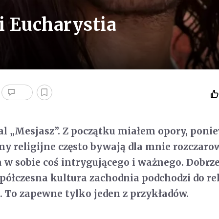
i Eucharystia
al „Mesjasz”. Z początku miałem opory, poni
my religijne często bywają dla mnie rozczaro
 w sobie coś intrygującego i ważnego. Dobrz
półczesna kultura zachodnia podchodzi do reli
m. To zapewne tylko jeden z przykładów.