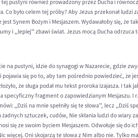
a tej pustyni również prowadzony przez Ducha i równoc
a. Co było celem tej próby? Aby Jezus przekonał ludzi
e jest Synem Bożym i Mesjaszem. Wydawałoby się, że ta
łumy i „lepiej” zbawi świat. Jezus mocą Ducha odrzuca t
ie na pustyni, idzie do synagogi w Nazarecie, gdzie zw
i pojawia się po to, aby tam pośrednio powiedzieć, że je
łożyło, że sługa podał mu tekst proroka Izajasza. I tak j
 na specyficzny fragment o zapowiedzianym Mesjaszu. I 
ówi: „Dziś na mnie spełniły się te słowa”, lecz „Dziś speł
a żadnych sztuczek, cudów, Nie skłania ludzi do wiary 
osi się ze swoim byciem Mesjaszem. Odwołuje się do ich
Nic więcej. Oni skojarzą te słowa z Nim albo nie. Tylko