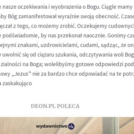
 nasze oczekiwania i wyobrażenia o Bogu. Ciągle mam
aby Bóg zamanifestował wyraźnie swoją obecność. Cza
ęczał z tego, co możemy zrobić. Oczekujemy cudownyc
y podświadomie, by nas przekonał naocznie. Gonimy czę
ejnymi znakami, uzdrowicielami, cudami, sądząc, że o
 uwolnić się od ciężaru szukania, odczytywania woli Bog
zialności na Boga; wolelibyśmy gotowe odpowiedzi po
ialowy „Jezus” nie za bardzo chce odpowiadać na te potr
a zaskakująco
DEON.PL POLECA