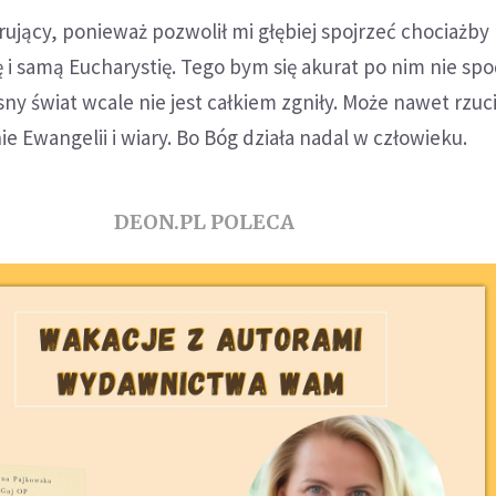
irujący, ponieważ pozwolił mi głębiej spojrzeć chociażby
ę i samą Eucharystię. Tego bym się akurat po nim nie spo
ny świat wcale nie jest całkiem zgniły. Może nawet rzuc
e Ewangelii i wiary. Bo Bóg działa nadal w człowieku.
DEON.PL POLECA