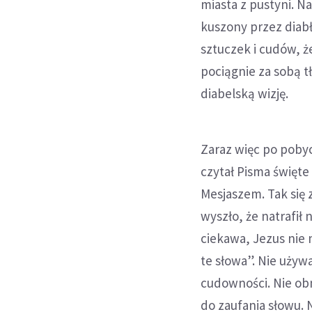
miasta z pustyni. N
kuszony przez diabł
sztuczek i cudów, ż
pociągnie za sobą t
diabelską wizję.
Zaraz więc po pobyc
czytał Pisma święte 
Mesjaszem. Tak się z
wyszło, że natrafił
ciekawa, Jezus nie m
te słowa”. Nie używ
cudowności. Nie obn
do zaufania słowu. 