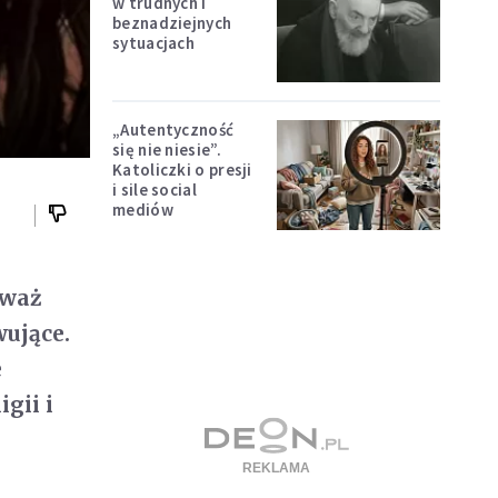
w trudnych i
beznadziejnych
sytuacjach
„Autentyczność
się nie niesie”.
Katoliczki o presji
i sile social
mediów
eważ
wujące.
e
gii i