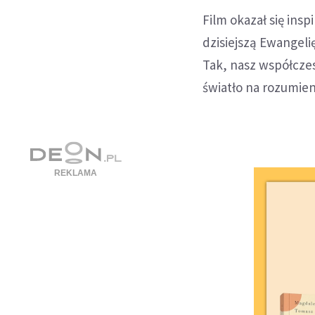
Film okazał się insp
dzisiejszą Ewangeli
Tak, nasz współczes
światło na rozumieni