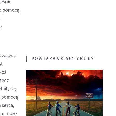
ześnie
 za pomocą
k
ę
yczajowo
POWIĄZANE ARTYKUŁY
st
akoś
rzecz
niły się
za pomocą
 serca,
 mam może