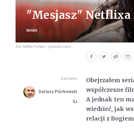
"Mesjasz" Netflixa 
WIARA
(fot. Netflix Polska / youtube.com)
6 lat temu
Obejrzałem seri
współczesne fil
Dariusz Piórkowski
A jednak ten ma
SJ
wiedzieć, jak ws
relacji z Bogie