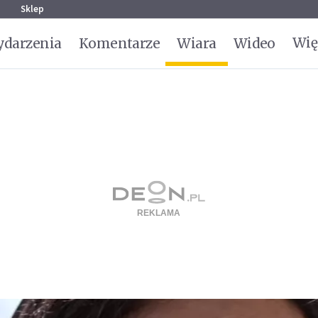
g
Sklep
Wię
darzenia
Komentarze
Wiara
Wideo