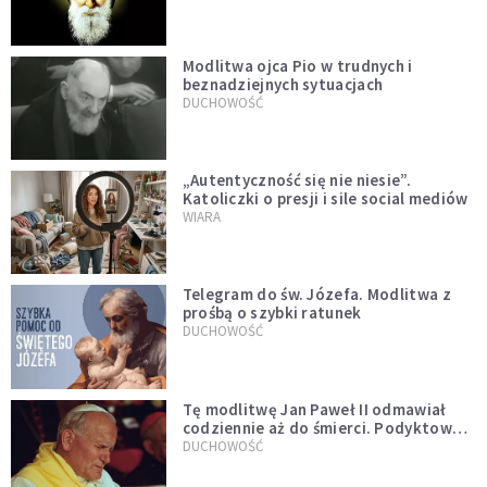
Modlitwa ojca Pio w trudnych i
beznadziejnych sytuacjach
DUCHOWOŚĆ
„Autentyczność się nie niesie”.
Katoliczki o presji i sile social mediów
WIARA
Telegram do św. Józefa. Modlitwa z
prośbą o szybki ratunek
DUCHOWOŚĆ
Tę modlitwę Jan Paweł II odmawiał
codziennie aż do śmierci. Podyktował
mu ją ojciec
DUCHOWOŚĆ