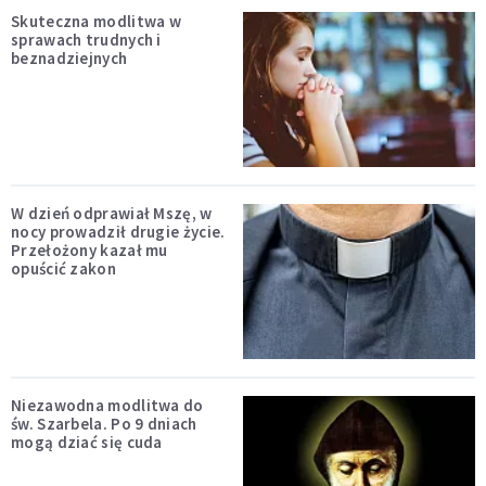
Skuteczna modlitwa w
sprawach trudnych i
beznadziejnych
W dzień odprawiał Mszę, w
nocy prowadził drugie życie.
Przełożony kazał mu
opuścić zakon
Niezawodna modlitwa do
św. Szarbela. Po 9 dniach
mogą dziać się cuda