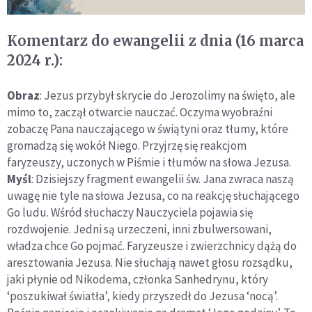
Komentarz do ewangelii z dnia (16 marca
2024 r.):
Obraz
: Jezus przybył skrycie do Jerozolimy na święto, ale
mimo to, zaczął otwarcie nauczać. Oczyma wyobraźni
zobaczę Pana nauczającego w świątyni oraz tłumy, które
gromadzą się wokół Niego. Przyjrzę się reakcjom
faryzeuszy, uczonych w Piśmie i tłumów na słowa Jezusa.
Myśl
: Dzisiejszy fragment ewangelii św. Jana zwraca naszą
uwagę nie tyle na słowa Jezusa, co na reakcję słuchającego
Go ludu. Wśród słuchaczy Nauczyciela pojawia się
rozdwojenie. Jedni są urzeczeni, inni zbulwersowani,
władza chce Go pojmać. Faryzeusze i zwierzchnicy dążą do
aresztowania Jezusa. Nie słuchają nawet głosu rozsądku,
jaki płynie od Nikodema, członka Sanhedrynu, który
‘poszukiwał światła’, kiedy przyszedł do Jezusa ‘nocą’.