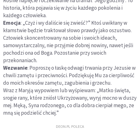
Rośnie napięcie i oczekiwanie na dramat ‘Jego godziny’. To
historia, która pojawia się w życiu każdego pokolenia i
każdego człowieka.
Emocja
: „Czyż i wy daliście się zwieść?” Ktoś uwikłany w
kłamstwie będzie traktował słowo prawdy jako oszustwo.
Człowiek skoncentrowany na sobie i swoich ideach,
samowystarczalny, nie przyjmie dobrej nowiny, nawet jeśli
pochodzi ona od Boga. Pozostanie przy swoich
przekonaniach.
Wezwanie
: Poproszę o łaskę odwagi trwania przy Jezusie w
chwili zamętu i przeciwności. Podziękuję Mu za cierpliwość
do moich okresów zamętu, zagubienia i grzechu.
Wraz z Maryją wypowiem lub wyśpiewam: „Matko święta,
srogie rany, które zniósł Ukrzyżowany, wyryj mocno w duszy
mej. Męką, Syna rodzonego, co dla dobra cierpiał mego, ze
mną się podzielić chciej.”
DEON.PL POLECA