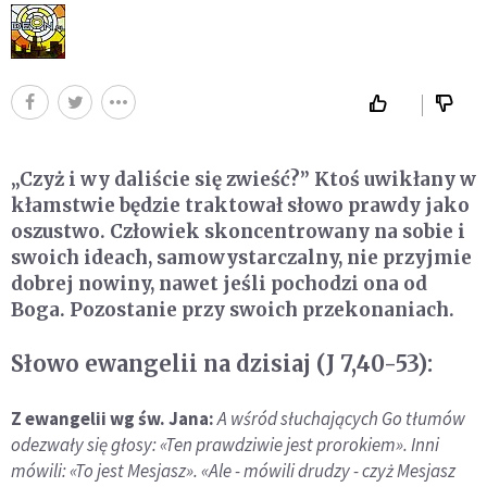
„Czyż i wy daliście się zwieść?” Ktoś uwikłany w
kłamstwie będzie traktował słowo prawdy jako
oszustwo. Człowiek skoncentrowany na sobie i
swoich ideach, samowystarczalny, nie przyjmie
dobrej nowiny, nawet jeśli pochodzi ona od
Boga. Pozostanie przy swoich przekonaniach.
Słowo ewangelii na dzisiaj (J 7,40-53):
Z ewangelii wg św. Jana:
A wśród słuchających Go tłumów
odezwały się głosy: «Ten prawdziwie jest prorokiem». Inni
mówili: «To jest Mesjasz». «Ale - mówili drudzy - czyż Mesjasz