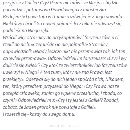
przyjdzie z Galilei? Czyż Pismo nie mówi, że Mesjasz będzie
pochodził z potomstwa Dawidowego i z miasteczka
Betlejem?» I powstało w tłumie rozdwojenie z Jego powodu.
Niektórzy chcieli Go nawet pojmać, lecz nikt nie odważył się
podnieść na Niego ręki.
Wrócili więc strażnicy do arcykapłanów i faryzeuszów, a ci
rzekli do nich: «Czemuście Go nie pojmali?» Strażnicy
odpowiedzieli: «Nigdy jeszcze nikt nie przemawiał tak, jak ten
człowiek przemawia». Odpowiedzieli im faryzeusze: «Czyż i wy
daliście się zwieść? Czy ktoś ze zwierzchników lub faryzeuszów
uwierzył w Niego? A ten tłum, który nie zna Prawa, jest
przeklęty». Odezwał się do nich jeden spośród nich, Nikodem,
ten, który przedtem przyszedł do Niego: «Czy Prawo nasze
potępia człowieka, zanim go wpierw przesłucha, i zbada, co
czyni?» Odpowiedzieli mu: «Czy i ty jesteś z Galilei? Zbadaj,
zobacz, że żaden prorok nie powstaje z Galilei».
I rozeszli się - każdy do swego domu.
DEON.PL POLECA