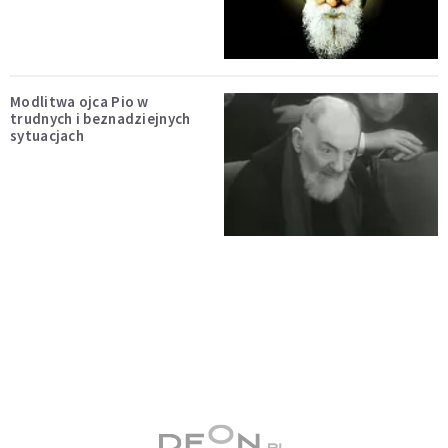
Modlitwa ojca Pio w
trudnych i beznadziejnych
sytuacjach