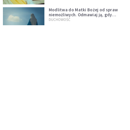
Modlitwa do Matki Bożej od spraw
niemożliwych. Odmawiaj ją, gdy
wszystko idzie źle
DUCHOWOŚĆ
Kościół wobec UFO. Wiara nie wyklucza
życia pozaziemskiego
KOŚCIÓŁ