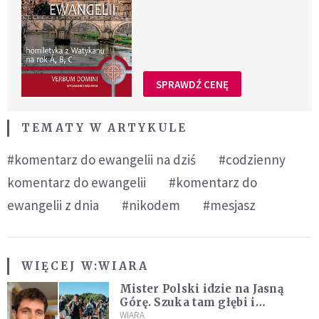
SPRAWDŹ CENĘ
TEMATY W ARTYKULE
#komentarz do ewangelii na dziś
#codzienny
komentarz do ewangelii
#komentarz do
ewangelii z dnia
#nikodem
#mesjasz
WIĘCEJ W:
WIARA
Mister Polski idzie na Jasną
Górę. Szuka tam głębi i
spotkania
WIARA