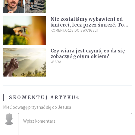
Nie zostaliśmy wybawieni od
śmierci, lecz przez śmierć. To
jedna z największych tajemnic
KOMENTARZE DO EWANGELII
chrześcijaństwa
Czy wiara jest czymś, co da się
zobaczyć gołym okiem?
WIARA
SKOMENTUJ ARTYKUŁ
Mieć odwagę przyznać się do Jezusa