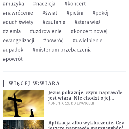
#muzyka
#nadzieja
#koncert
#nawrócenie
#świat
#pieśni
#pokój
#duch święty
#zaufanie
#stara wieś
#ziemia
#uzdrowienie
#koncert nowej
ewangelizacji
#powróć
#uwielbienie
#upadek
#misterium przebaczenia
#powrót
WIĘCEJ W:
WIARA
Jezus pokazuje, czym naprawdę
jest wiara. Nie chodzi o jej
wielkość
KOMENTARZE DO EWANGELII
Aplikacja albo wykluczenie. Czy
jeszcze naprawdę mamy wybór?