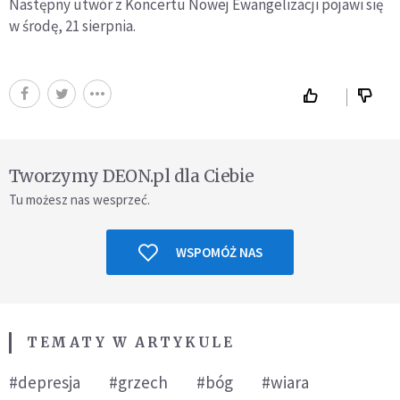
Następny utwór z Koncertu Nowej Ewangelizacji pojawi się
w środę, 21 sierpnia.
Tworzymy DEON.pl dla Ciebie
Tu możesz nas wesprzeć.
WSPOMÓŻ NAS
TEMATY W ARTYKULE
#depresja
#grzech
#bóg
#wiara