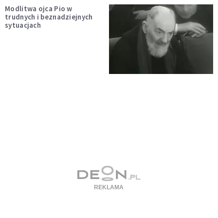
Modlitwa ojca Pio w
trudnych i beznadziejnych
sytuacjach