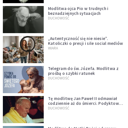
Modlitwa ojca Pio w trudnych i
beznadziejnych sytuacjach
DUCHOWOŚĆ
„Autentyczność się nie niesie”.
Katoliczki o presji i sile social mediów
WIARA
Telegram do św. Józefa. Modlitwa z
prośbą o szybki ratunek
DUCHOWOŚĆ
Tę modlitwę Jan Paweł II odmawiał
codziennie aż do śmierci. Podyktował
mu ją ojciec
DUCHOWOŚĆ