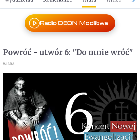
Radio DEON Modlitwa
Powróć - utwór 6: "Do mnie wróć"
WIARA