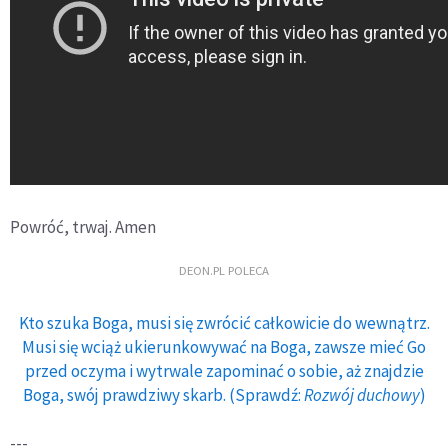
Powróć, trwaj. Amen
DEON.PL POLECA
Kto szuka Boga, musi się zwrócić całkowicie do wewnątrz.
Musi się wciąż ukierunkowywać na Boga, zawsze mieć Go
przed oczyma i wytrwale zapominać o sobie, aż znajdzie
Boga, swój prawdziwy skarb. (Sprawdź:
Rozwój duchowy
)
---