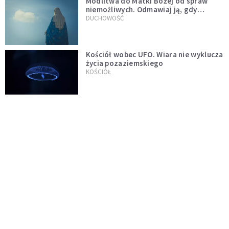
Modlitwa do Matki Bożej od spraw
niemożliwych. Odmawiaj ją, gdy
wszystko idzie źle
DUCHOWOŚĆ
Kościół wobec UFO. Wiara nie wyklucza
życia pozaziemskiego
KOŚCIÓŁ