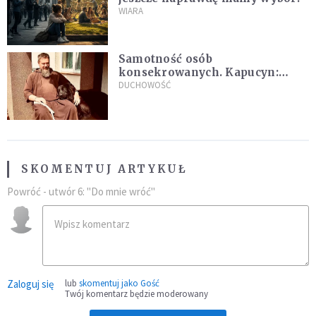
WIARA
Samotność osób
konsekrowanych. Kapucyn:
Życie w pojedynkę rzadko jest
DUCHOWOŚĆ
sielanką
SKOMENTUJ ARTYKUŁ
Powróć - utwór 6: "Do mnie wróć"
Zaloguj się
lub
skomentuj jako Gość
Twój komentarz będzie moderowany