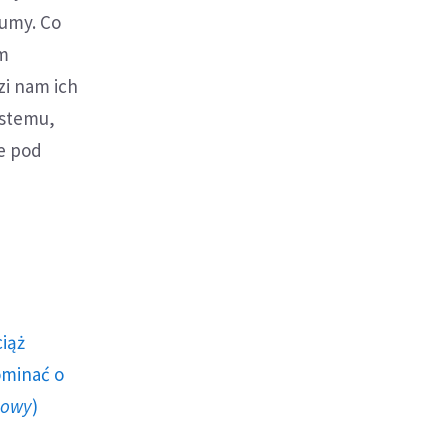
zumy. Co
im
zi nam ich
ystemu,
ie pod
ciąż
ominać o
howy
)