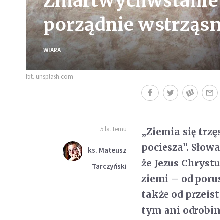
Zmartwychwstanie
porządnie wstrząs
WIARA
fot. unsplash.com
5 lat temu
„Ziemia się trzę
pociesza”. Słow
ks. Mateusz
że Jezus Chryst
Tarczyński
ziemi – od poru
także od przeis
tym ani odrobin