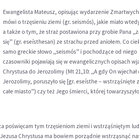
Ewangelista Mateusz, opisując wydarzenie Zmartwych
mówi o trzęsieniu ziemi (gr. seismós), jakie miało wted
a także o tym, że straż postawiona przy grobie Pana „z
się” (gr. eseísthesan) ze strachu przed aniołem. Co ci
samo greckie słowo „seismós” i pochodzące od niego
czasowniki pojawiają się w ewangelicznych opisach wj
Chrystusa do Jerozolimy (Mt 21,10: „A gdy On wjechał
Jerozolimy, poruszyło się [gr. eseísthe – wstrząśnięte 
całe miasto”) czy też Jego śmierci, której towarzyszył
sca poświęcam tym trzęsieniom ziemi i wstrząśniętym lu
Jezusa Chrystusa ma bowiem porządnie wstrząsnąć n