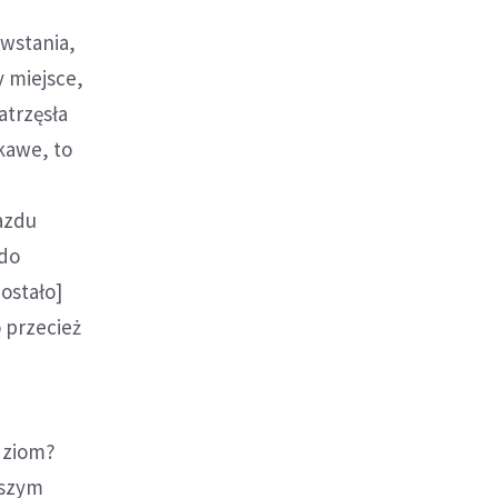
wstania,
y miejsce,
atrzęsła
ekawe, to
azdu
 do
zostało]
o przecież
dziom?
aszym