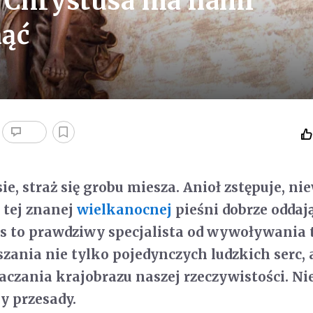
 Chrystusa ma nami
nąć
sie, straż się grobu miesza. Anioł zstępuje, ni
a tej znanej
wielkanocnej
pieśni dobrze oddają
us to prawdziwy specjalista od wywoływania 
szania nie tylko pojedynczych ludzkich serc, 
taczania krajobrazu naszej rzeczywistości. N
y przesady.