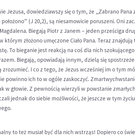
ie Jezusa, dowiedziawszy się o tym, że „Zabrano Pana z
 położono” (J 20,2), są niesamowicie poruszeni. Oni zac
 Magdalena. Biegają Piotr z Janem – jeden prześciga dr
 w którym złożono umęczone Ciało Pana. Teraz znajdują
stę. To bieganie jest reakcją na coś dla nich szokującego 
azem. Biegają, opowiadają innym, dzielą się spostrzeże
 zrozumieć. I co z tego, że Jezus wcześniej im o tym mó
nie powinno ich to w ogóle zaskoczyć. Zmartwychwstani
nak w głowie. Z pewnością wierzyli w powstanie zmarłyc
zali jednak do siebie możliwości, że jeszcze w tym życi
wego.
lny to też musiał być dla nich wstrząs! Dopiero co świe