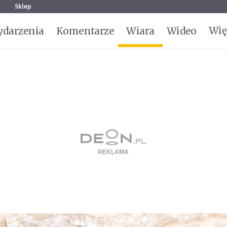
g
Sklep
Wię
darzenia
Komentarze
Wiara
Wideo