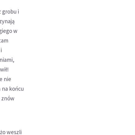
 grobu i
zynają
ugiego w
 tam
i
niami,
wił!
e nie
h na końcu
u znów
żo weszli