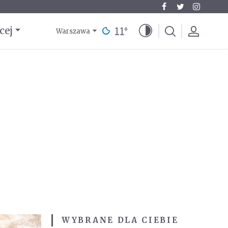
11
°
cej
Warszawa
WYBRANE DLA CIEBIE