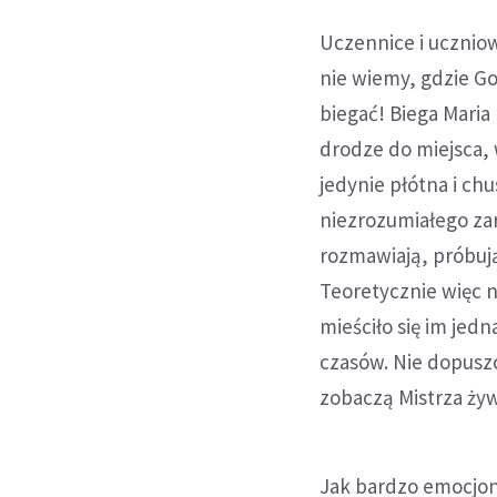
Uczennice i uczniow
nie wiemy, gdzie Go
biegać! Biega Maria
drodze do miejsca,
jedynie płótna i chu
niezrozumiałego zar
rozmawiają, próbują
Teoretycznie więc 
mieściło się im jed
czasów. Nie dopuszc
zobaczą Mistrza ży
Jak bardzo emocjona