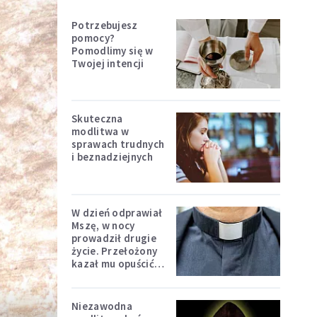
Potrzebujesz
pomocy?
Pomodlimy się w
Twojej intencji
Skuteczna
modlitwa w
sprawach trudnych
i beznadziejnych
W dzień odprawiał
Mszę, w nocy
prowadził drugie
życie. Przełożony
kazał mu opuścić
zakon
Niezawodna