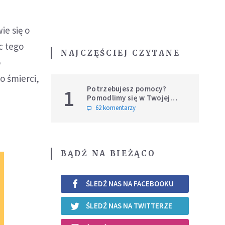
ie się o
c tego
NAJCZĘŚCIEJ CZYTANE
o
o śmierci,
Potrzebujesz pomocy?
1
Pomodlimy się w Twojej
intencji
62 komentarzy
BĄDŹ NA BIEŻĄCO
ŚLEDŹ NAS NA FACEBOOKU
ŚLEDŹ NAS NA TWITTERZE