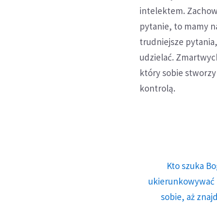
intelektem. Zachow
pytanie, to mamy n
trudniejsze pytania
udzielać. Zmartwych
który sobie stworz
kontrolą.
Kto szuka Bo
ukierunkowywać n
sobie, aż znaj