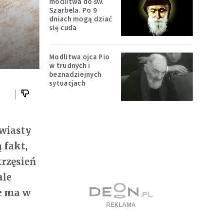
modlitwa do św.
Szarbela. Po 9
dniach mogą dziać
się cuda
Modlitwa ojca Pio
w trudnych i
beznadziejnych
sytuacjach
ewiasty
 fakt,
trzęsień
ale
ie ma w