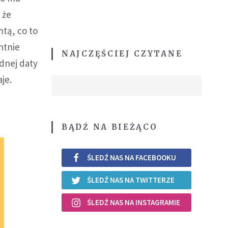
 że
tą, co to
ntnie
NAJCZĘŚCIEJ CZYTANE
adnej daty
je.
BĄDŹ NA BIEŻĄCO
ŚLEDŹ NAS NA FACEBOOKU
ŚLEDŹ NAS NA TWITTERZE
ŚLEDŹ NAS NA INSTAGRAMIE