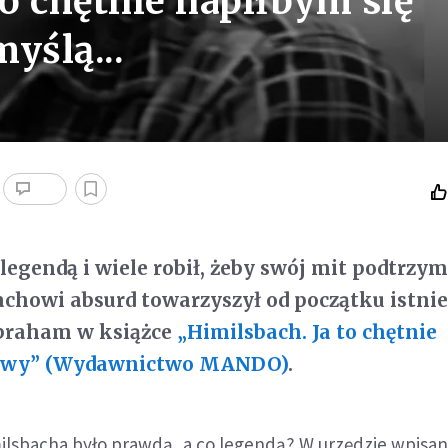
to chętnie napiłbym się
yślą...
ę legendą i wiele robił, żeby swój mit podtrzy
chowi absurd towarzyszył od początku istni
Abraham w książce
„Himilsbach. Ja to chętnie
kawy” (Wydawnictwo MANDO)
.
milsbacha było prawdą, a co legendą? W urzędzie wpisa