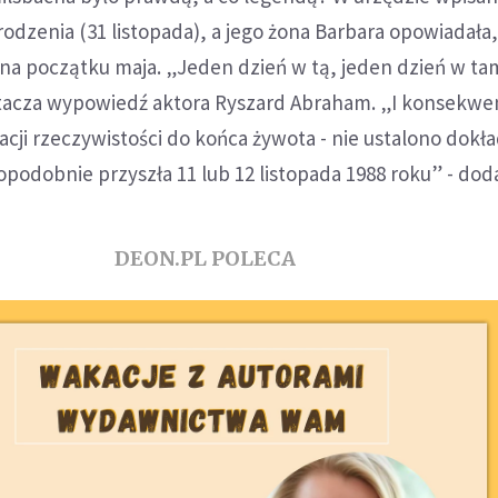
rodzenia (31 listopada), a jego żona Barbara opowiadała,
na początku maja. „Jeden dzień w tą, jeden dzień w tam
zytacza wypowiedź aktora Ryszard Abraham. „I konsekwe
acji rzeczywistości do końca żywota - nie ustalono dokł
opodobnie przyszła 11 lub 12 listopada 1988 roku” - doda
DEON.PL POLECA