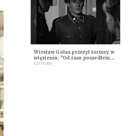
Wiesław Gołas przeżył tortury w
więzieniu. "Od razu poszedłem
do katedry podziękować za
CZYTELNIA
uwolnienie"