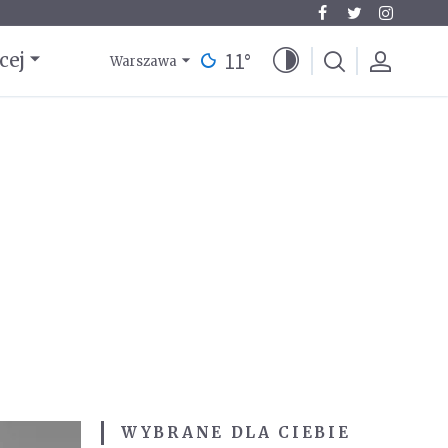
11
°
cej
Warszawa
WYBRANE DLA CIEBIE