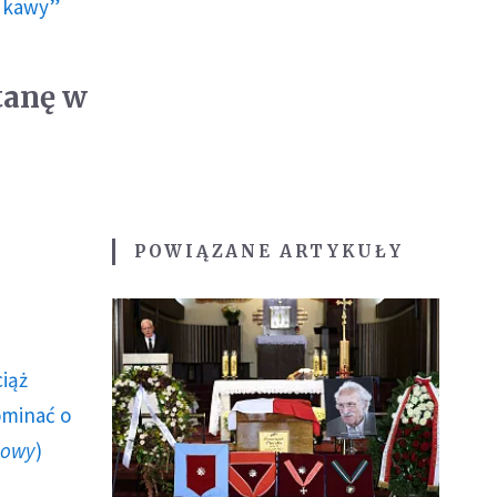
ę kawy”
stanę w
POWIĄZANE ARTYKUŁY
ciąż
ominać o
howy
)