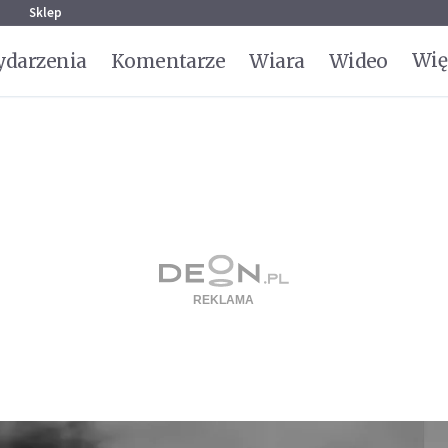
g
Sklep
Wię
darzenia
Komentarze
Wiara
Wideo