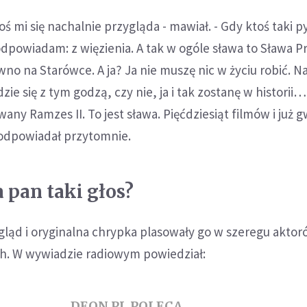
oś mi się nachalnie przygląda - mawiał. - Gdy ktoś taki p
dpowiadam: z więzienia. A tak w ogóle sława to Sława P
no na Starówce. A ja? Ja nie muszę nic w życiu robić. N
dzie się z tym godzą, czy nie, ja i tak zostanę w historii
any Ramzes II. To jest sława. Pięćdziesiąt filmów i już 
 odpowiadał przytomnie.
 pan taki głos?
gląd i oryginalna chrypka plasowały go w szeregu akto
h. W wywiadzie radiowym powiedział:
DEON.PL POLECA