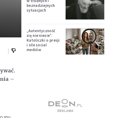
w trudnych i
beznadziejnych
sytuacjach
„Autentyczność
się nie niesie”.
Katoliczki o presji
i sile social
mediów
mywać.
enia –
no mu