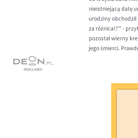
nieistniejącą datę u
urodziny obchodził 
za różnica!?” - pr
pozostał wierny kre
jego śmierci. Prawd