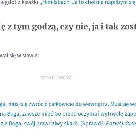
negdot z książki
„Himilsbach. Ja to chętnie napiłbym si
ię z tym godzą, czy nie, ja i tak zo
ał się w sławie:
DEON.PL POLECA
ga, musi się zwrócić całkowicie do wewnątrz. Musi się w
a Boga, zawsze mieć Go przed oczyma i wytrwale zap
dzie Boga, swój prawdziwy skarb. (Sprawdź:
Rozwój duc