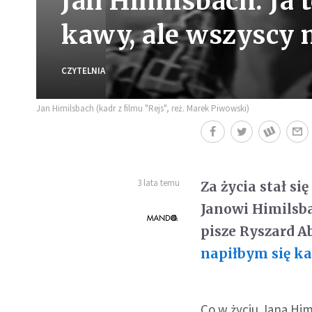
Jan Himilsbach: Ja 
kawy, ale wszyscy m
CZYTELNIA
Jan Himilsbach (kadr z filmu "Rejs", reż. Marek Piwowski)
3 lata temu
Za życia stał si
Janowi Himilsba
pisze Ryszard 
napiłbym się 
Co w życiu Jana Hi