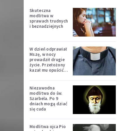
Skuteczna
modlitwa w
sprawach trudnych
i beznadziejnych
W dzień odprawiał
Mszę, w nocy
prowadził drugie
życie. Przełożony
kazał mu opuścić
zakon
Niezawodna
modlitwa do św.
Szarbela. Po 9
dniach mogą dziać
się cuda
Modlitwa ojca Pio