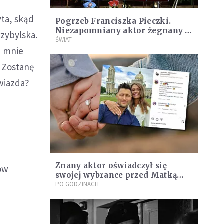
yta, skąd
Pogrzeb Franciszka Pieczki.
Niezapomniany aktor żegnany z
rzybylska.
honorami
ŚWIAT
a mnie
… Zostanę
gwiazda?
Znany aktor oświadczył się
rów
swojej wybrance przed Matką
Boską w Licheniu
PO GODZINACH