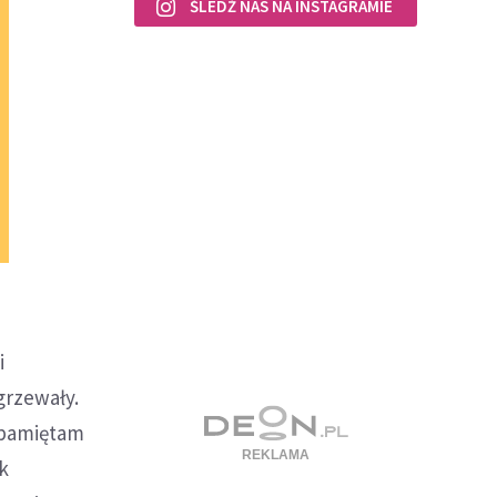
ŚLEDŹ NAS NA INSTAGRAMIE
i
grzewały.
ś pamiętam
ak