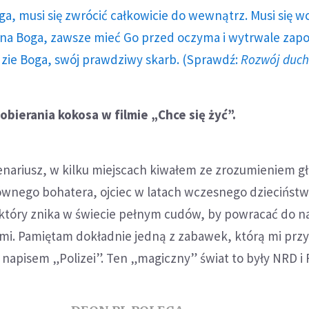
ga, musi się zwrócić całkowicie do wewnątrz. Musi się w
a Boga, zawsze mieć Go przed oczyma i wytrwale zap
dzie Boga, swój prawdziwy skarb. (Sprawdź:
Rozwój duc
bierania kokosa w filmie „Chce się żyć”.
enariusz, w kilku miejscach kiwałem ze zrozumieniem g
łównego bohatera, ojciec w latach wczesnego dzieciństwa
 który znika w świecie pełnym cudów, by powracać do na
 nami. Pamiętam dokładnie jedną z zabawek, którą mi przy
napisem „Polizei”. Ten „magiczny” świat to były NRD i 