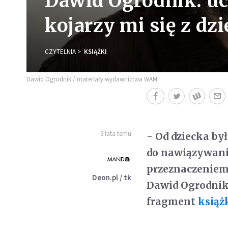
Dawid Ogrodnik: ucz
kojarzy mi się z dz
CZYTELNIA
KSIĄŻKI
Dawid Ogrodnik / materiały wydawnictwa WAM
3 lata temu
- Od dziecka by
do nawiązywani
przeznaczeniem 
Deon.pl / tk
Dawid Ogrodni
fragment
książ