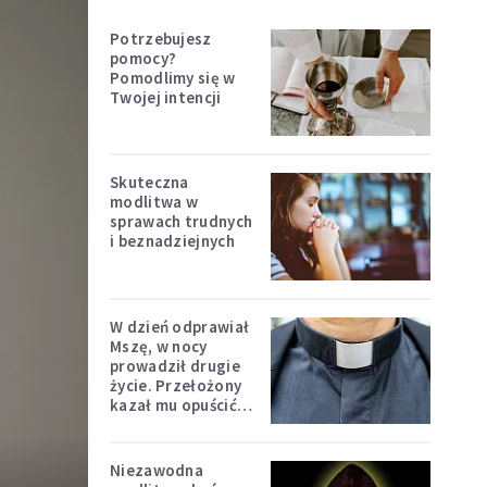
Potrzebujesz
pomocy?
Pomodlimy się w
Twojej intencji
Skuteczna
modlitwa w
sprawach trudnych
i beznadziejnych
W dzień odprawiał
Mszę, w nocy
prowadził drugie
życie. Przełożony
kazał mu opuścić
zakon
Niezawodna