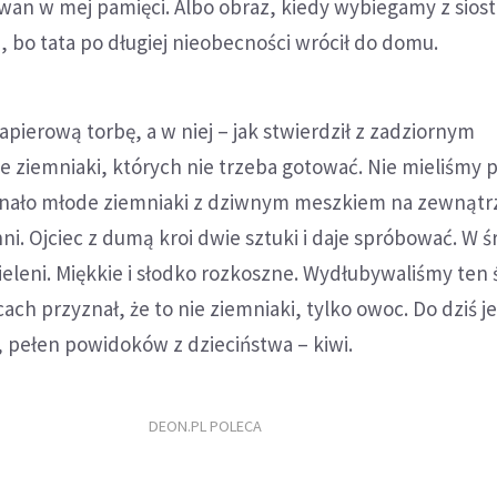
an w mej pamięci. Albo obraz, kiedy wybiegamy z sios
 bo tata po długiej nieobecności wrócił do domu.
apierową torbę, a w niej – jak stwierdził z zadziornym
 ziemniaki, których nie trzeba gotować. Nie mieliśmy p
minało młode ziemniaki z dziwnym meszkiem na zewnątr
. Ojciec z dumą kroi dwie sztuki i daje spróbować. W 
ieleni. Miękkie i słodko rozkoszne. Wydłubywaliśmy ten
cach przyznał, że to nie ziemniaki, tylko owoc. Do dziś 
 pełen powidoków z dzieciństwa – kiwi.
DEON.PL POLECA