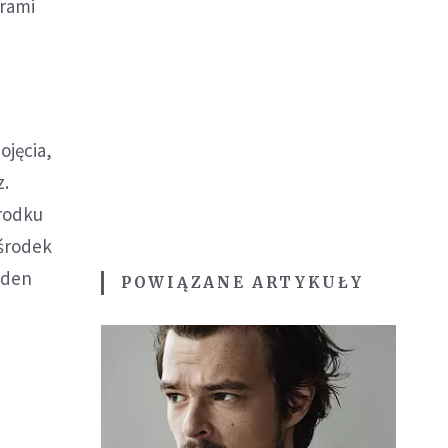
trami
ojęcia,
z.
środku
 środek
jeden
POWIĄZANE ARTYKUŁY