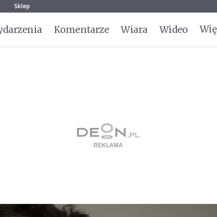
g
Sklep
Wię
darzenia
Komentarze
Wiara
Wideo