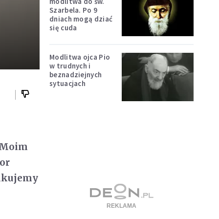
modlitwa do św.
Szarbela. Po 9
dniach mogą dziać
się cuda
Modlitwa ojca Pio
w trudnych i
beznadziejnych
sytuacjach
. Moim
or
ikujemy