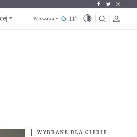
11
°
cej
Warszawa
WYBRANE DLA CIEBIE