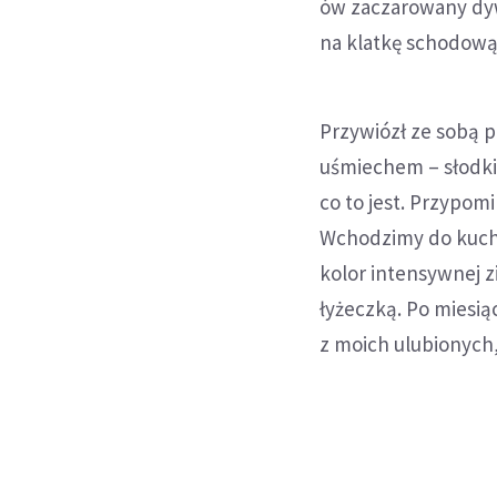
ów zaczarowany dyw
na klatkę schodową,
Przywiózł ze sobą p
uśmiechem – słodkie
co to jest. Przypo
Wchodzimy do kuchni
kolor intensywnej z
łyżeczką. Po miesią
z moich ulubionych,