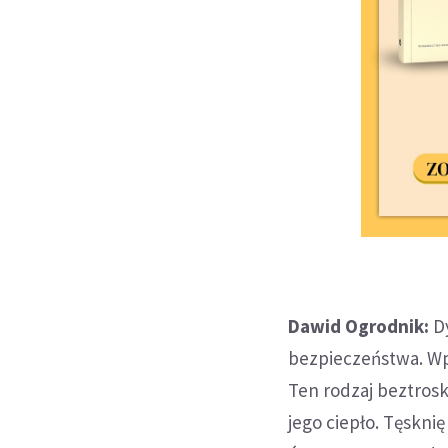
Dawid Ogrodnik:
Dy
bezpieczeństwa. Wp
Ten rodzaj beztros
jego ciepło. Tęskni