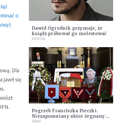
ciąż
ominać o
howy
)
Dawid Ogrodnik przyznaje, że
ksiądz próbował go molestować
KOŚCIÓŁ
łową. Dla
 jawił się
s.
wiózł:
RFN.
Pogrzeb Franciszka Pieczki.
Niezapomniany aktor żegnany z
honorami
ŚWIAT