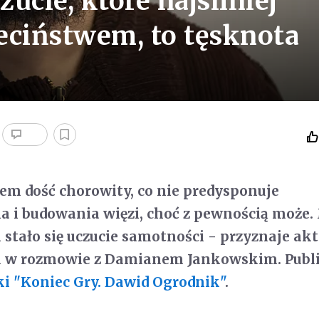
ucie, które najsilniej
ieciństwem, to tęsknota
łem dość chorowity, co nie predysponuje
a i budowania więzi, choć z pewnością może
stało się uczucie samotności - przyznaje akt
k w rozmowie z Damianem Jankowskim. Publ
ki "Koniec Gry. Dawid Ogrodnik"
.