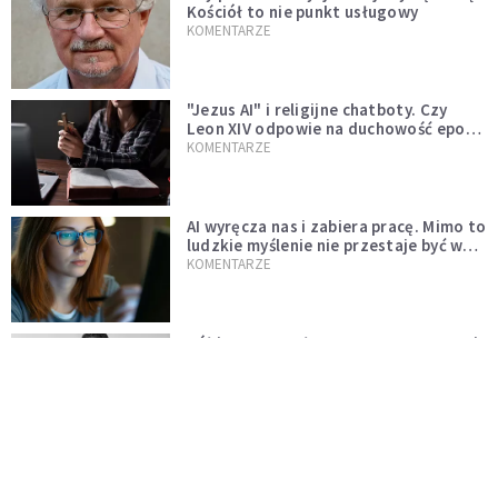
Kościół to nie punkt usługowy
KOMENTARZE
"Jezus AI" i religijne chatboty. Czy
Leon XIV odpowie na duchowość epoki
sztucznej inteligencji?
KOMENTARZE
AI wyręcza nas i zabiera pracę. Mimo to
ludzkie myślenie nie przestaje być w
cenie
KOMENTARZE
Pół internetu płacze. Kto nam zastąpi
Łukasza Litewkę?
KOMENTARZE