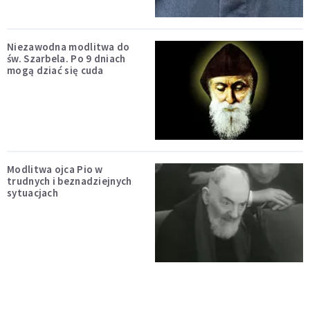
Niezawodna modlitwa do
św. Szarbela. Po 9 dniach
mogą dziać się cuda
Modlitwa ojca Pio w
trudnych i beznadziejnych
sytuacjach