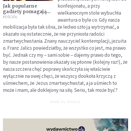
konfesjonału, a przy
Jak popularne
gadżety pomagają
wielkanocnym stole wybuchła
przełamać lęk przed
KOŚCIÓŁ
awantura o byle co. Gdy nasza
spowiedzią?
mobilizacja była tak silna, że ledwo szło ją wytrzymać, a
Duszpasterz
okazało się ostatecznie, że nie przyniosła radości
katolickiej szkoły
wpadł na wyjątkowy
zmartwychwstania. Znany nauczyciel kontemplacji, jezuita
pomysł
o. Franz Jalics powiedziałby, że wszystko co jest, ma prawo
być. Jednak czy my – sami sobie – dajemy prawo do tego,
by nasze postanowienia okazały się płonne (kolejny raz!), że
nasza szczera chęć poprawy skończyła się właściwie
wyłącznie na owej chęci, że wszyscy dookoła krzyczą z
uśmiechem, że Jezus zmartwychwstał, a ja uśmiech to
może i mam, ale doklejony na siłę. Serio, tak może być?
DEON.PL POLECA