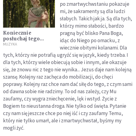
po zmartwychwstaniu pokazuje
mi, że sakramenty są dla ludzi
słabych. Takich jak ja. Są dla tych,
którzy mimo słabości, bardzo
pragną być blisko Pana Boga,
Koniecznie
posłuchaj tego
idąc do Niego po omacku, z
utworu przed
MUZYKA
wiecznie obitymi kolanami. Dla
Niedzielą
tych, którzy nie potrafią ugryźć się w język, kiedy trzeba. I
Miłosierdzia
dla tych, którzy wiele obiecują sobie i innym, ale okazuje
się, że znowu nic z tego nie wynika... Jezus daje nam kolejną
szansę. Kolejny raz zachęca do mobilizacji, do chęci
poprawy. Kolejny raz chce nam dać siłę do tego, z czym sami
od dawna sobie nie radzimy. To od nas zależy, czy Mu
zaufamy, czy wygra zniechęcenie, lęk i wstyd. Życie z
Bogiem to nieustanna droga. Nie tylko od święta. Pytanie
czy nam się jeszcze chce po niej iść i czy zaufamy Temu,
który nie tylko umarł, ale i zmartwychwstał, byśmy my
mogli żyć.