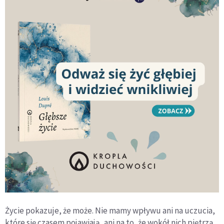
Życie pokazuje, że może. Nie mamy wpływu ani na uczucia,
które się czasem pojawiają, ani na to, że wokół nich piętrzą