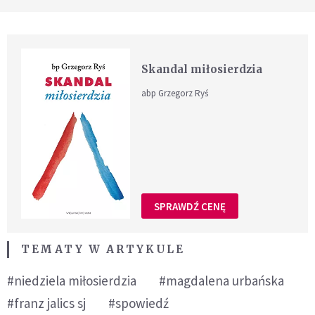
Skandal miłosierdzia
abp Grzegorz Ryś
SPRAWDŹ CENĘ
TEMATY W ARTYKULE
#niedziela miłosierdzia
#magdalena urbańska
#franz jalics sj
#spowiedź