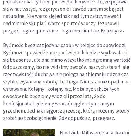
jednak czeka. Tydzień po świętach również. To, że pojawia
się w nas wstyd, rozgoryczenie i zawód samym sobą jest
naturalne. Nie warto się jednak nad tym zatrzymywać i
nadmiernie skupiać. Warto spojrzeć w oczy Jezusowi i
przyjąć Jego zaproszenie. Jego miłosierdzie. Kolejny raz.
Być może będziesz jedyną osobą w kolejce do spowiedzi.
Być może spowiedź zaraz po świętach będzie wydawała ci
się bez sensu, ale ona mimo wszystko ma ogromną wartość.
Odpuszczamy, bo nie widzimy owoców naszych starań, ale
rzeczywistość duchowa nie polega na zbieraniu odznak za
szybko wykonaną robotę. To droga. Nieustannie upadanie i
wstawanie. Kolejny i kolejny raz. Może być tak, że tych
owoców nie będziemy widzieli przez lata, że do
konfesjonału będziemy wracać ciągle z tym samym
grzechem. Jednak najgorszą rzeczą, którą możemy wtedy
zrobić jest zobojętnienie. Gdy odpuścisz, przegrasz.
Niedziela Miłosierdzia, kilka dni