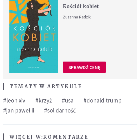
Kościół kobiet
Zuzanna Radzik
SPRAWDŹ CENĘ
TEMATY W ARTYKULE
#leon xiv
#krzyż
#usa
#donald trump
#jan paweł ii
#solidarność
WIĘCEJ W:
KOMENTARZE