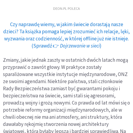
DEON.PL POLECA
Czy naprawdę wiemy, w jakim świecie dorastają nasze
dzieci? Ta książka pomaga lepiej zrozumieć ich relacje, lęki,
wyzwania oraz codzienność, w której offline już nie istnieje.
(Sprawdź 👉
Dojrzewanie w sieci
)
Zmiany, jakie jednak zaszły w ostatnich dwóch latach mogą
przyprawić o zawrót głowy. W praktyce zostały
sparaliżowane wszystkie instytucje międzynarodowe, ONZ
ze swoimi agendami. Niektóre państwa, stali członkowie
Rady Bezpieczeństwa zamiast być gwarantami pokoju i
bezpieczeństwa na świecie, sami stali się agresorami,
prowadzą wojny i grożą nowymi. Co prawda od lat mówi się o
potrzebie reformy organizacji międzynarodowych, ale w
chwili obecnej nie ma ani atmosfery, ani struktury, która
dawałaby rękojmię stworzenia nowej architektury
światowej, która byłaby lepsza i bardziej sprawiedliwa. Na