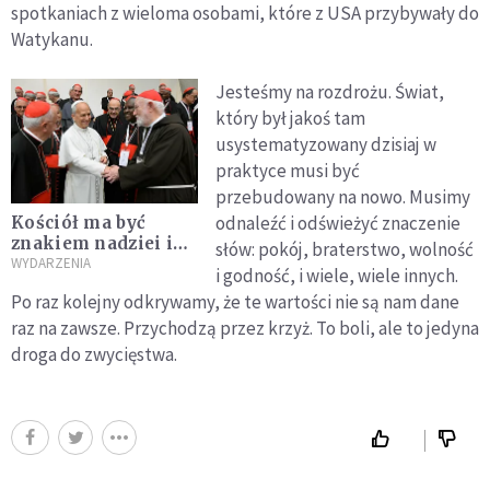
spotkaniach z wieloma osobami, które z USA przybywały do
Watykanu.
Jesteśmy na rozdrożu. Świat,
który był jakoś tam
usystematyzowany dzisiaj w
praktyce musi być
przebudowany na nowo. Musimy
odnaleźć i odświeżyć znaczenie
Kościół ma być
znakiem nadziei i
słów: pokój, braterstwo, wolność
samarytańskiej
WYDARZENIA
i godność, i wiele, wiele innych.
bliskości
Po raz kolejny odkrywamy, że te wartości nie są nam dane
raz na zawsze. Przychodzą przez krzyż. To boli, ale to jedyna
droga do zwycięstwa.