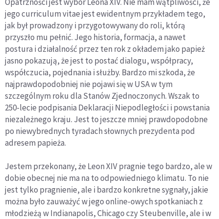
Opatrzności jest wybór Leona XIV. Nie mam wątpliwości, że
jego curriculum vitae jest ewidentnym przykładem tego,
jak był prowadzony i przygotowywany do roli, którą
przyszło mu pełnić. Jego historia, formacja, a nawet
postura i działalność przez ten rok z okładem jako papież
jasno pokazują, że jest to postać dialogu, współpracy,
współczucia, pojednania i służby. Bardzo mi szkoda, że
najprawdopodobniej nie pojawi się w USA w tym
szczególnym roku dla Stanów Zjednoczonych. Wszak to
250-lecie podpisania Deklaracji Niepodległości i powstania
niezależnego kraju. Jest to jeszcze mniej prawdopodobne
po niewybrednych tyradach słownych prezydenta pod
adresem papieża.
Jestem przekonany, że Leon XIV pragnie tego bardzo, ale w
dobie obecnej nie ma na to odpowiedniego klimatu. To nie
jest tylko pragnienie, ale i bardzo konkretne sygnały, jakie
można było zauważyć w jego online-owych spotkaniach z
młodzieżą w Indianapolis, Chicago czy Steubenville, ale i w