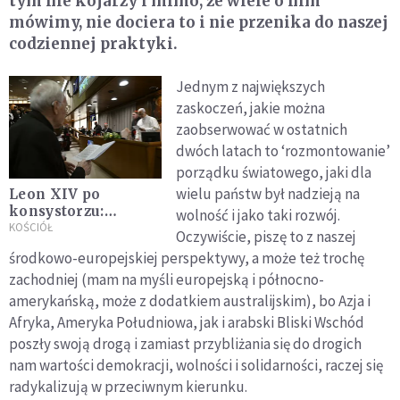
tym nie kojarzy i mimo, że wiele o nim
mówimy, nie dociera to i nie przenika do naszej
codziennej praktyki.
Jednym z największych
zaskoczeń, jakie można
zaobserwować w ostatnich
dwóch latach to ‘rozmontowanie’
porządku światowego, jaki dla
wielu państw był nadzieją na
Leon XIV po
konsystorzu:
wolność i jako taki rozwój.
synodalność, dobro
KOŚCIÓŁ
Oczywiście, piszę to z naszej
wspólne i troska o
środkowo-europejskiej perspektywy, a może też trochę
młodych
zachodniej (mam na myśli europejską i północno-
amerykańską, może z dodatkiem australijskim), bo Azja i
Afryka, Ameryka Południowa, jak i arabski Bliski Wschód
poszły swoją drogą i zamiast przybliżania się do drogich
nam wartości demokracji, wolności i solidarności, raczej się
radykalizują w przeciwnym kierunku.