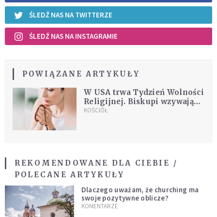
ŚLEDŹ NAS NA TWITTERZE
ŚLEDŹ NAS NA INSTAGRAMIE
POWIĄZANE ARTYKUŁY
W USA trwa Tydzień Wolności
Religijnej. Biskupi wzywają
do modlitwy i obrony
KOŚCIÓŁ
sumienia
REKOMENDOWANE DLA CIEBIE /
POLECANE ARTYKUŁY
Dlaczego uważam, że churching ma
swoje pozytywne oblicze?
KOMENTARZE