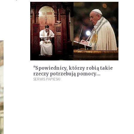
"Spowiednicy, którzy robią takie
rzeczy potrzebują pomocy
psychiatry"
SERWIS PAPIESKI