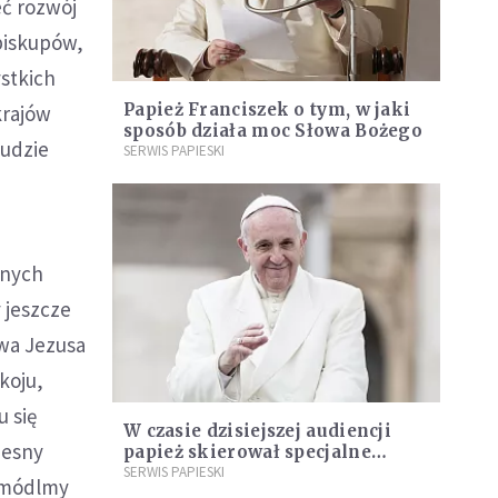
eć rozwój
biskupów,
ystkich
Papież Franciszek o tym, w jaki
krajów
sposób działa moc Słowa Bożego
Ludzie
SERWIS PAPIESKI
żnych
 jeszcze
owa Jezusa
koju,
 się
W czasie dzisiejszej audiencji
zesny
papież skierował specjalne
podziękowania dla Polaków
SERWIS PAPIESKI
: módlmy