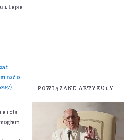
li. Lepiej
ciąż
ominać o
howy
)
POWIĄZANE ARTYKUŁY
e i dla
: mogłem