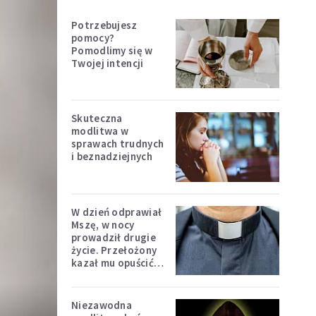
Potrzebujesz
pomocy?
Pomodlimy się w
Twojej intencji
Skuteczna
modlitwa w
sprawach trudnych
i beznadziejnych
W dzień odprawiał
Mszę, w nocy
prowadził drugie
życie. Przełożony
kazał mu opuścić
zakon
Niezawodna