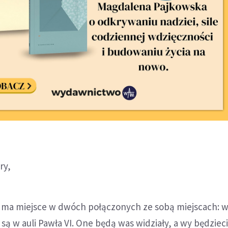
ry,
a ma miejsce w dwóch połączonych ze sobą miejscach: w 
 są w auli Pawła VI. One będą was widziały, a wy będzieci