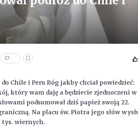
wał podróż do Chile i
do Chile i Peru Bóg jakby chciał powiedzieć:
kój, który wam daję a będziecie zjednoczeni w
 słowami podsumował dziś papież swoją 22.
raniczną. Na placu św. Piotra jego słów wysł
 tys. wiernych.