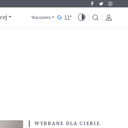
11
°
cej
Warszawa
WYBRANE DLA CIEBIE