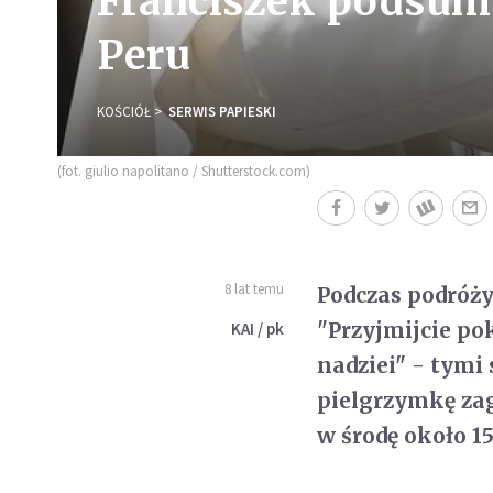
Franciszek podsumo
Peru
KOŚCIÓŁ
SERWIS PAPIESKI
(fot. giulio napolitano / Shutterstock.com)
8 lat temu
Podczas podróży 
"Przyjmijcie po
KAI / pk
nadziei" - tymi
pielgrzymkę zag
w środę około 15