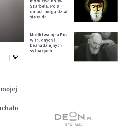
modlitwa do św.
Szarbela. Po 9
dniach mogą dziać
się cuda
Modlitwa ojca Pio
w trudnych i
beznadziejnych
sytuacjach
 mojej
uchało