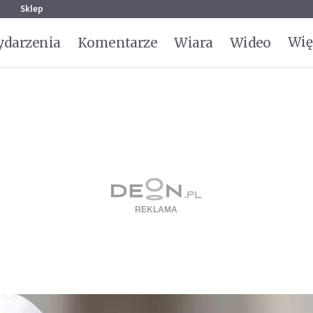
g
Sklep
Wię
darzenia
Komentarze
Wiara
Wideo