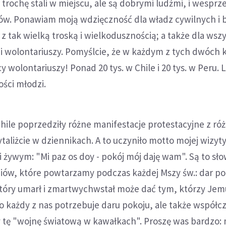
 trochę stali w miejscu, ale są dobrymi ludźmi, i wesprz
jów. Ponawiam moją wdzięczność dla władz cywilnych i 
 z tak wielką troską i wielkodusznością; a także dla wsz
 wolontariuszy. Pomyślcie, że w każdym z tych dwóch 
y wolontariuszy! Ponad 20 tys. w Chile i 20 tys. w Peru. 
ości młodzi.
hile poprzedziły różne manifestacje protestacyjne z ró
taliżcie w dziennikach. A to uczyniło motto mojej wizyty
i żywym: "Mi paz os doy - pokój mój daję wam". Są to sł
iów, które powtarzamy podczas każdej Mszy św.: dar po
który umarł i zmartwychwstał może dać tym, którzy Jemu
ko każdy z nas potrzebuje daru pokoju, ale także współc
y tę "wojnę światową w kawałkach". Proszę was bardzo