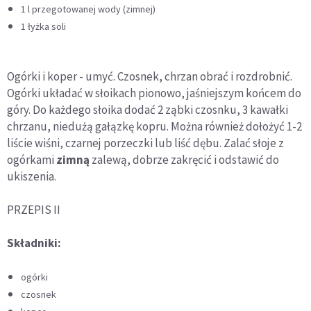
1 l przegotowanej wody (zimnej)
1 łyżka soli
Ogórki i koper - umyć. Czosnek, chrzan obrać i rozdrobnić.
Ogórki układać w słoikach pionowo, jaśniejszym końcem do
góry. Do każdego słoika dodać 2 ząbki czosnku, 3 kawałki
chrzanu, niedużą gałązkę kopru. Można również dołożyć 1-2
liście wiśni, czarnej porzeczki lub liść dębu. Zalać słoje z
ogórkami
zimną
zalewą, dobrze zakręcić i odstawić do
ukiszenia.
PRZEPIS II
Składniki:
ogórki
czosnek