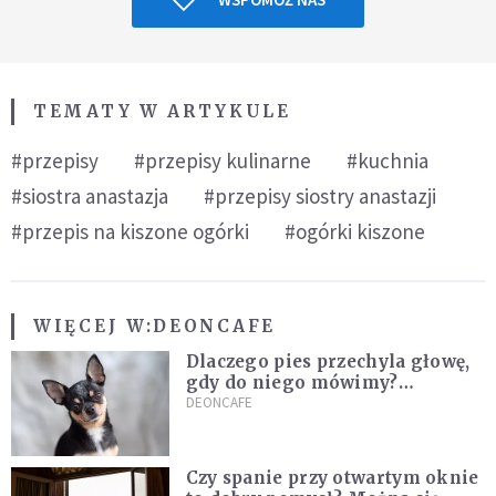
TEMATY W ARTYKULE
#przepisy
#przepisy kulinarne
#kuchnia
#siostra anastazja
#przepisy siostry anastazji
#przepis na kiszone ogórki
#ogórki kiszone
WIĘCEJ W:
DEONCAFE
Dlaczego pies przechyla głowę,
gdy do niego mówimy?
Weterynarz wyjaśnia
DEONCAFE
Czy spanie przy otwartym oknie