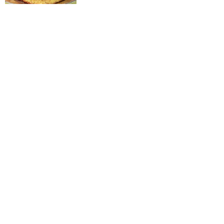
Słodki Snikers według siostry
Anastazji
DEONCAFE
Sernik z makiem i jabłkami
DEONCAFE