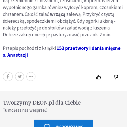
naprzemiennie z chrzanem, czosnkiem, koprem. Wierzch
wypełnionego garnka również wyłożyć koprem, czosnkiem i
chrzanem. Całość zalać
wrzącą
zalewą. Przykryć czystą
ściereczką, spodeczkiem i obciążyć. Gdy ogórki ukisną -
należy przełożyć je do słoików i zalać wodą z kiszenia.
Dobrze zakręcone słoje pasteryzować przez ok. 2 min.
Przepis pochodzi z książki
153 przetwory i dania mięsne
s. Anastazji
Tworzymy DEON.pl dla Ciebie
Tu możesz nas wesprzeć.
WSPOMÓŻ NAS