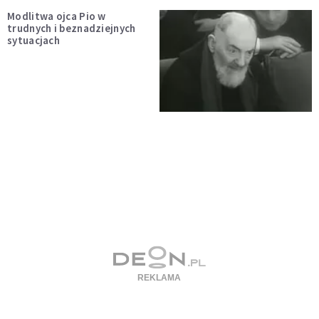
Modlitwa ojca Pio w
trudnych i beznadziejnych
sytuacjach