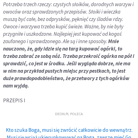
Potrzeba trzech rzeczy: czystych słoików, dorodnych warzyw i
owoców oraz sprawdzonych przepisów.
Słoiki i wieczka
muszą być całe, bez odprysków, pęknięć czy śladów rdzy.
Owoce i warzywa trzeba kupić świeże. Ważne, by nie były
przygniłe i uszkodzone. Najlepiej jest kupować od kogoś
zaufanego i sprawdzonego. Ale są i inne sposoby.
Mnie
nauczono, że, gdy idzie się na targ kupować ogórki, to
trzeba zabrać ze sobą nóż. Trzeba przekroić ogórka na pół i
sprawdzić, co jest w środku. Jeśli wygląda dobrze, nie ma
w nim na przykład pustych miejsc przy pestkach, to jest
duże prawdopodobieństwo, że przetwory z tych ogórków
nam wyjdą.
PRZEPIS I
DEON.PL POLECA
Kto szuka Boga, musi się zwrócić całkowicie do wewnątrz.
Musi się wciąż ukierunkowywać na Boga, zawsze mieć Go