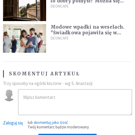
to dobry pomysł? Można się
zdziwić, co mówią o tym
DEONCAFE
naukowcy
Modowe wpadki na weselach.
"Świadkowa pojawiła się w
czarnej, koronkowej mini"
DEONCAFE
SKOMENTUJ ARTYKUŁ
Trzy sposoby na ogórki kiszone - wg S. Anastazji
Zaloguj się
lub
skomentuj jako Gość
Twój komentarz będzie moderowany