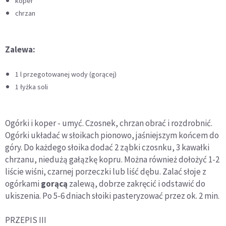
koper
chrzan
Zalewa:
1 l przegotowanej wody (gorącej)
1 łyżka soli
Ogórki i koper - umyć. Czosnek, chrzan obrać i rozdrobnić.
Ogórki układać w słoikach pionowo, jaśniejszym końcem do
góry. Do każdego słoika dodać 2 ząbki czosnku, 3 kawałki
chrzanu, niedużą gałązkę kopru. Można również dołożyć 1-2
liście wiśni, czarnej porzeczki lub liść dębu. Zalać słoje z
ogórkami
gorącą
zalewą, dobrze zakręcić i odstawić do
ukiszenia. Po 5-6 dniach słoiki pasteryzować przez ok. 2 min.
PRZEPIS III